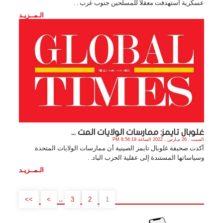
عسكرية استهدفت معقلاً للمسلحين جنوب غرب . .
الـمــزيـد
غلوبال تايمز: ممارسات الولايات المت ...
السبت , 26 مـارس , 2022 الساعة 8:56:19 PM
أكدت صحيفة غلوبال تايمز الصينية أن ممارسات الولايات المتحدة
وسياساتها المستندة إلى عقلية الحرب الباد. .
الـمــزيـد
..
>>
>
3
2
1