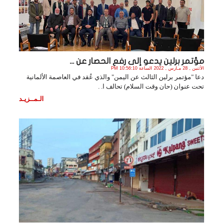
مؤتمر برلين يدعو إلى رفع الحصار عن ...
الأثنين , 28 مـارس , 2022 الساعة 10:56:10 PM
دعا "مؤتمر برلين الثالث عن اليمن" والذي عُقد في العاصمة الألمانية
تحت عنوان (حان وقت السلام) تحالف ا. .
الـمــزيـد