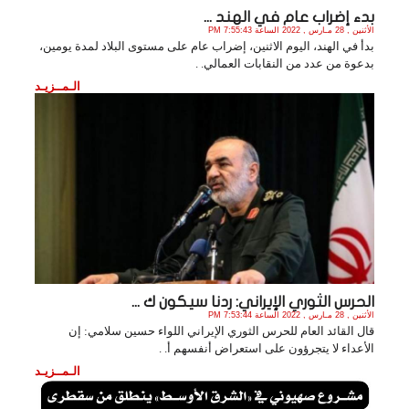
بدء إضراب عام في الهند ...
الأثنين , 28 مـارس , 2022 الساعة 7:55:43 PM
بدأ في الهند، اليوم الاثنين، إضراب عام على مستوى البلاد لمدة يومين،
بدعوة من عدد من النقابات العمالي. .
الـمــزيـد
الحرس الثوري الإيراني: ردنا سيكون ك ...
الأثنين , 28 مـارس , 2022 الساعة 7:53:44 PM
قال القائد العام للحرس الثوري الإيراني اللواء حسين سلامي: إن
الأعداء لا يتجرؤون على استعراض أنفسهم أ. .
الـمــزيـد