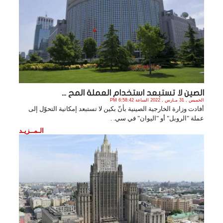
الصين لا تستبعد استخدام العملة المح ...
الخميس , 31 مـارس , 2022 الساعة 6:58:42 PM
أفادت وزارة الخارجية الصينية بأنّ بكين لا تستبعد إمكانية التحوّل إلى
عملة "الروبل" أو "اليوان" في سي. .
الـمــزيـد