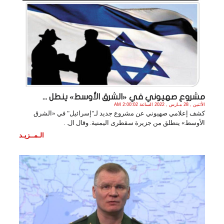
مشروع صهيوني في «الشرق الأوسط» ينطل ...
الأثنين , 28 مـارس , 2022 الساعة 2:00:02 AM
كشف إعلامي صهيوني عن مشروع جديد لـ"إسرائيل" في «الشرق
الأوسط» ينطلق من جزيرة سقطرى اليمنية. وقال ال. .
الـمــزيـد