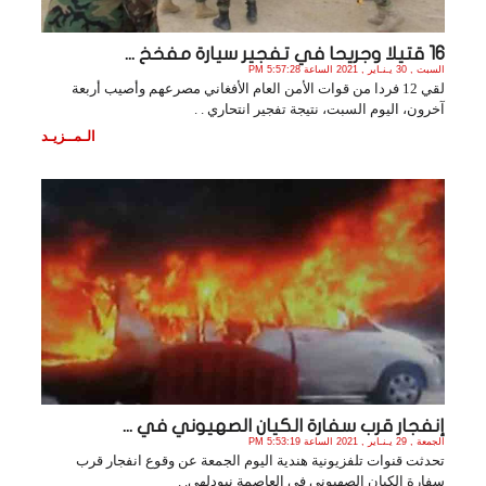
16 قتيلا وجريحا في تفجير سيارة مفخخ ...
السبت , 30 يـنـاير , 2021 الساعة 5:57:28 PM
لقي 12 فردا من قوات الأمن العام الأفغاني مصرعهم وأصيب أربعة
آخرون، اليوم السبت، نتيجة تفجير انتحاري . .
الـمــزيـد
إنفجار قرب سفارة الكيان الصهيوني في ...
الجمعة , 29 يـنـاير , 2021 الساعة 5:53:19 PM
تحدثت قنوات تلفزيونية هندية اليوم الجمعة عن وقوع انفجار قرب
سفارة الكيان الصهيوني في العاصمة نيودلهي. .