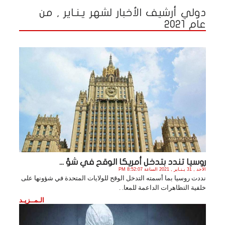
دولي أرشيف الأخبار لشهر يـنـاير , من
عام 2021
روسيا تندد بتدخل أمريكا الوقح في شؤ ...
الأحد , 31 يـنـاير , 2021 الساعة 8:52:07 PM
نددت روسیا بما أسمته التدخل الوقح للولايات المتحدة في شؤونها على
خلفية التظاهرات الداعمة للمعا. .
الـمــزيـد