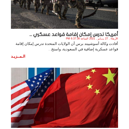
أمريكا تدرس إمكان إقامة قواعد عسكري ...
الأربعاء , 27 يـنـاير , 2021 الساعة 6:37:36 PM
أفادت وكالة أسوشييتد برس أن الولايات المتحدة تدرس إمكان إقامة
قواعد عسكرية إضافية في السعودية، واستخ. .
الـمــزيـد