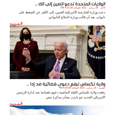
الولايات المتحدة تدعو الصين إلى الك ...
الأحد , 24 يـنـاير , 2021 الساعة 6:31:00 PM
دعت وزارة الخارجية الأمريكية الصين، إلى الكف عن الضغط على
تايوان، بعد أن قالت وزارة الدفاع التايواني. .
الـمــزيـد
ولاية تكساس ترفع دعوى قضائية ضد إدا ...
السبت , 23 يـنـاير , 2021 الساعة 6:04:59 PM
رفعت ولاية تكساس الليلة الماضية دعوى قضائية ضد إدارة الرئيس
الامريكي الجديد جو بايدن بشأن مذكرة تنص . .
الـمــزيـد