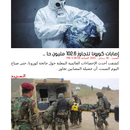
إصابات كورونا تتجاوز 102.6 مليون حا ...
السبت , 30 يـنـاير , 2021 الساعة 5:58:09 PM
كشفت أحدث الإحصاءات العالمية المعلنة حول جائحة كورونا، حتى صباح
اليوم السبت، أن حصيلة المصابين تجاوز. .
الـمــزيـد