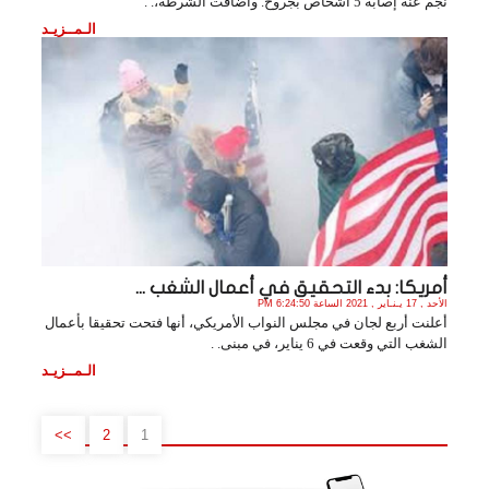
نجم عنه إصابة 5 أشخاص بجروح. وأضافت الشرطة،. .
الـمــزيـد
أمريكا: بدء التحقيق في أعمال الشغب ...
الأحد , 17 يـنـاير , 2021 الساعة 6:24:50 PM
أعلنت أربع لجان في مجلس النواب الأمريكي، أنها فتحت تحقيقا بأعمال
الشغب التي وقعت في 6 يناير، في مبنى. .
الـمــزيـد
>>
2
1