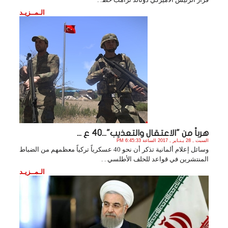
الـمــزيـد
هرباً من "الاعتقال والتعذيب"...40 ع ...
السبت , 28 يـنـاير , 2017 الساعة 6:45:33 PM
وسائل إعلام ألمانية تذكر أن نحو 40 عسكرياً تركياً معظمهم من الضباط
المنتشرين في قواعد للحلف الأطلسي . .
الـمــزيـد