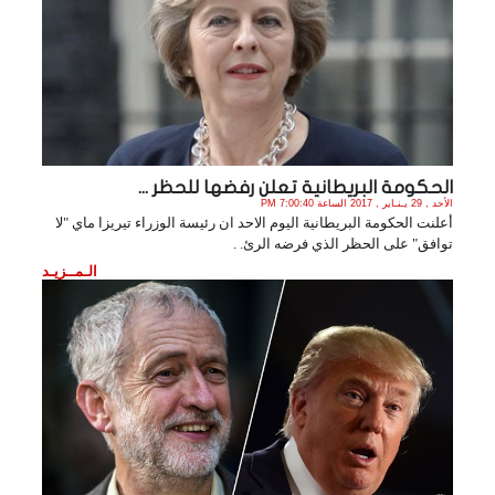
الحكومة البريطانية تعلن رفضها للحظر ...
الأحد , 29 يـنـاير , 2017 الساعة 7:00:40 PM
أعلنت الحكومة البريطانية اليوم الاحد ان رئيسة الوزراء تيريزا ماي "لا
توافق" على الحظر الذي فرضه الرئ. .
الـمــزيـد