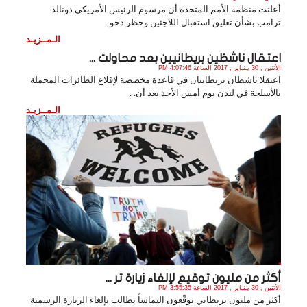
أعلنت منظمة الأمم المتحدة أن مرسوم الرئيس الأمريكي دونالد
ترامب بشأن تعليق استقبال اللاجئين وحظر دخو. .
الـمــزيـد
اعتقال ناشطَين بريطانيين بعد محاولت ...
الأثنين , 30 يـنـاير , 2017 الساعة 4:07:46 PM
اعتقلا ناشطان بريطانيان في قاعدة مخصصة لإقلاع الطائرات المحملة
بالأسلحة في لندن يوم أمس الأحد بعد أن. .
الـمــزيـد
أكثر من مليون توقيع لإلغاء زيارة تر ...
الأثنين , 30 يـنـاير , 2017 الساعة 3:55:35 PM
أكثر من مليون بريطاني يوقّعون التماساً يطالب بإلغاء الزيارة الرسمية