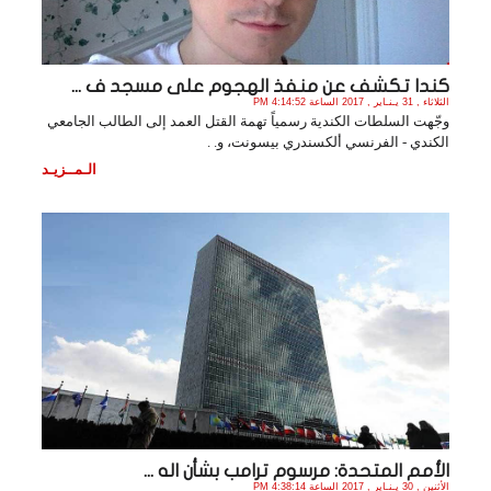
كندا تكشف عن منفذ الهجوم على مسجد ف ...
الثلاثاء , 31 يـنـاير , 2017 الساعة 4:14:52 PM
وجّهت السلطات الكندية رسمياً تهمة القتل العمد إلى الطالب الجامعي
الكندي - الفرنسي ألكسندري بيسونت، و. .
الـمــزيـد
الأمم المتحدة: مرسوم ترامب بشأن اله ...
الأثنين , 30 يـنـاير , 2017 الساعة 4:38:14 PM