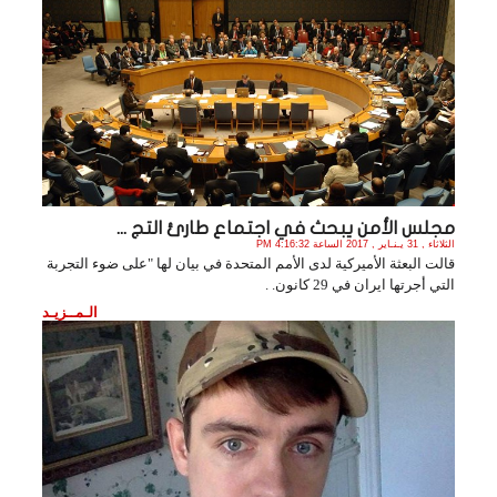
مجلس الأمن يبحث في اجتماع طارئ التج ...
الثلاثاء , 31 يـنـاير , 2017 الساعة 4:16:32 PM
قالت البعثة الأميركية لدى الأمم المتحدة في بيان لها "على ضوء التجربة
التي أجرتها ايران في 29 كانون. .
الـمــزيـد