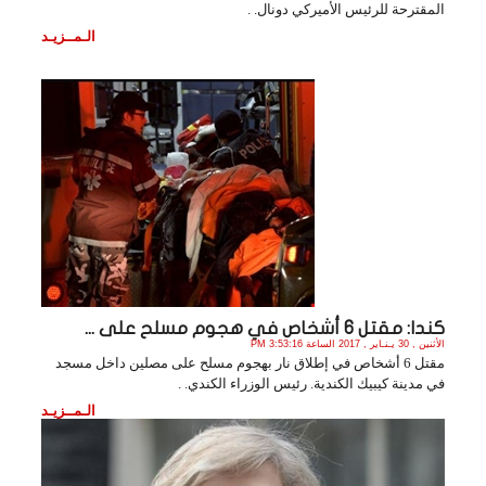
المقترحة للرئيس الأميركي دونال. .
الـمــزيـد
كندا: مقتل 6 أشخاص في هجوم مسلح على ...
الأثنين , 30 يـنـاير , 2017 الساعة 3:53:16 PM
مقتل 6 أشخاص في إطلاق نار بهجوم مسلح على مصلين داخل مسجد
في مدينة كيبيك الكندية. رئيس الوزراء الكندي. .
الـمــزيـد