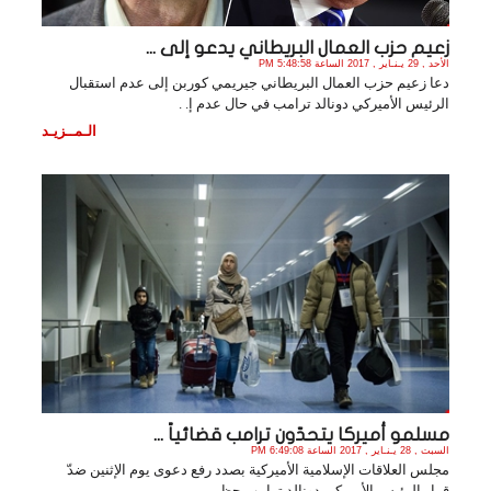
زعيم حزب العمال البريطاني يدعو إلى ...
الأحد , 29 يـنـاير , 2017 الساعة 5:48:58 PM
دعا زعيم حزب العمال البريطاني جيريمي كوربن إلى عدم استقبال
الرئيس الأميركي دونالد ترامب في حال عدم إ. .
الـمــزيـد
مسلمو أميركا يتحدّون ترامب قضائياً ...
السبت , 28 يـنـاير , 2017 الساعة 6:49:08 PM
مجلس العلاقات الإسلامية الأميركية بصدد رفع دعوى يوم الإثنين ضدّ
قرار الرئيس الأميركي دونالد ترامب حظ. .