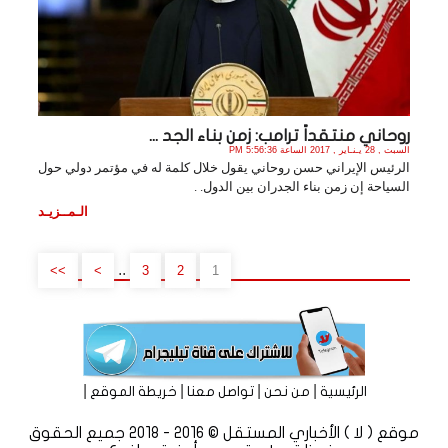
روحاني منتقداً ترامب: زمن بناء الجد ...
السبت , 28 يـنـاير , 2017 الساعة 5:56:36 PM
الرئيس الإيراني حسن روحاني يقول خلال كلمة له في مؤتمر دولي حول
السياحة إن زمن بناء الجدران بين الدول. .
الـمــزيـد
..
>>
>
3
2
1
|
|
|
|
الرئيسية
من نحن
تواصل معنا
خريطة الموقع
موقع ( لا ) الأخباري المستقل © 2016 - 2018 جميع الحقوق