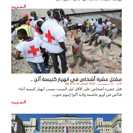
الـمــزيـد
مقتل عشرة أشخاص في انهيار كنيسة أثن ...
الأحد , 11 ديـسـمـبـر , 2016 الساعة 8:11:16 AM
قتل عشرة أشخاص على الأقل ليل السبت بسبب انهيار كنيسة أثناء
قدّاس في أويو عاصمة ولاية أكوا إيبوم جنوب. .
الـمــزيـد