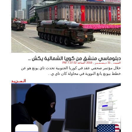
دبلوماسي منشق من كوريا الشمالية يكش ...
السبت , 31 ديـسـمـبـر , 2016 الساعة 7:37:52 PM
خلال مؤتمر صحفي عقد في كوريا الجنوبية تحدث تاي يونغ هو عن
خطط بيونغ يانغ النووية في محاولة كان تاي ي. .
الـمــزيـد