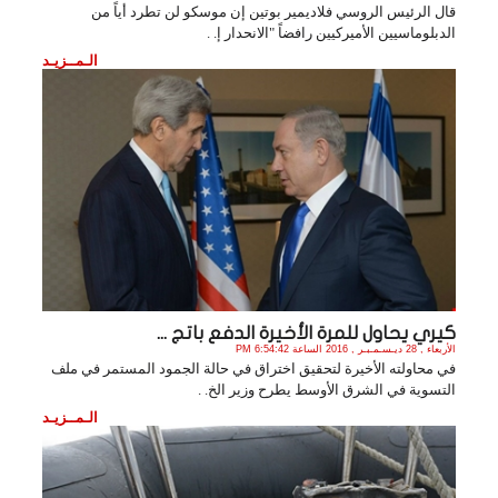
قال الرئيس الروسي فلاديمير بوتين إن موسكو لن تطرد أياً من
الدبلوماسيين الأميركيين رافضاً "الانحدار إ. .
الـمــزيـد
كيري يحاول للمرة الأخيرة الدفع باتج ...
الأربعاء , 28 ديـسـمـبـر , 2016 الساعة 6:54:42 PM
في محاولته الأخيرة لتحقيق اختراق في حالة الجمود المستمر في ملف
التسوية في الشرق الأوسط يطرح وزير الخ. .
الـمــزيـد