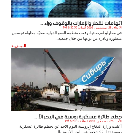
اتهامات لقطر والإمارات بالوقوف وراء ...
الأربعاء , 28 ديـسـمـبـر , 2016 الساعة 6:35:55 PM
في محاولةٍ لقرصنتها، وقعت منظمة العفو الدولية ضحيّة محاولة تجسس
متطورة ونادرة من نوعها من خلال جمعية. .
الـمــزيـد
حطم طائرة عسكرية روسية في البحر الأ ...
الأحد , 25 ديـسـمـبـر , 2016 الساعة 5:23:19 PM
أعلنت وزارة الدفاع الروسية اليوم الاحد عن تحطم طائرة عسكرية
روسية تقل 92 شخصاً في البحر الأسود بال. .