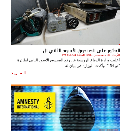
العثور على الصندوق الأسود الثاني لل ...
الأربعاء , 28 ديـسـمـبـر , 2016 الساعة 6:38:34 PM
أعلنت وزارة الدفاع الروسية عن رفع الصندوق الأسود الثاني لطائرة
"تو-154". وأكدت الوزارة في بيان له. .
الـمــزيـد