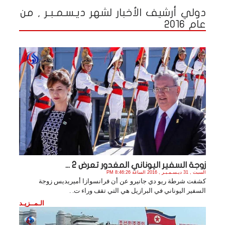
دولي أرشيف الأخبار لشهر ديـسـمـبـر , من
عام 2016
زوجة السفير اليوناني المغدور تعرض 2 ...
السبت , 31 ديـسـمـبـر , 2016 الساعة 8:46:26 PM
كشفت شرطة ريو دي جانيرو عن أن فرانسوازا أميريديس زوجة
السفير اليوناني في البرازيل هي التي تقف وراء ت. .
الـمــزيـد