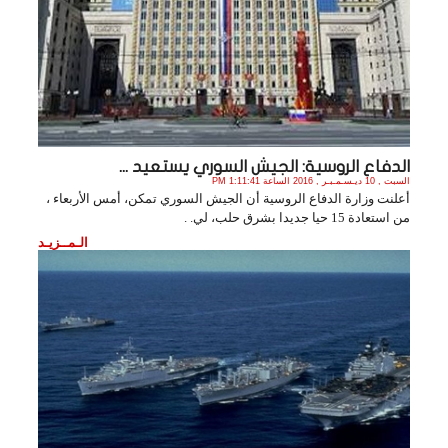
الدفاع الروسية: الجيش السوري يستعيد ...
السبت , 10 ديـسـمـبـر , 2016 الساعة 1:11:41 PM
أعلنت وزارة الدفاع الروسية أن الجيش السوري تمكن، أمس الأربعاء ،
من استعادة 15 حيا جديدا بشرق حلب، لي. .
الـمــزيـد