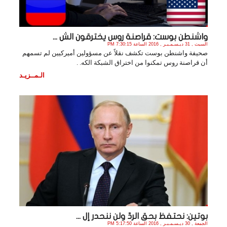
واشنطن بوست: قراصنة روس يخترقون الش ...
السبت , 31 ديـسـمـبـر , 2016 الساعة 7:30:15 PM
صحيفة واشنطن بوست تكشف نقلاً عن مسؤولين أميركيين لم تسمهم
أن قراصنة روس تمكنوا من اختراق الشبكة الكه. .
الـمــزيـد
بوتين: نحتفظ بحق الردّ ولن ننحدر إل ...
الجمعة , 30 ديـسـمـبـر , 2016 الساعة 5:17:50 PM