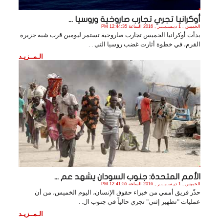
أوكرانيا تجري تجارب صاروخية وروسيا ...
الخميس , 1 ديـسـمـبـر , 2016 الساعة 12:44:35 PM
بدأت أوكرانيا الخميس تجارب صاروخية تستمر ليومين قرب شبه جزيرة
القرم، في خطوة أثارت غضب روسيا التي . .
الـمــزيـد
الأمم المتحدة: جنوب السودان يشهد عم ...
الخميس , 1 ديـسـمـبـر , 2016 الساعة 12:41:55 PM
حذّر فريق أممي من خبراء حقوق الإنسان، اليوم الخميس، من أن
عمليات "تطهير إثني" تجري حالياً في جنوب ال. .
الـمــزيـد