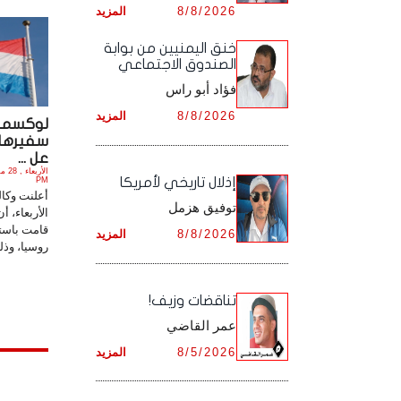
8/8/2026
المزيد
أرشيف شهر ديـسـمـبـر ,
أرشيف شهر نـوفـمـبـر ,
خنق اليمنيين من بوابة
الصندوق الاجتماعي
أرشيف شهر ديـسـمـبـر ,
فؤاد أبو راس
8/8/2026
المزيد
لوكسمب
سفيرها
عل ...
إذلال تاريخي لأمريكا
PM
أعلنت وكال
توفيق هزمل
الأربعاء، 
قامت باست
8/8/2026
المزيد
روسيا، وذل
تناقضات وزيف!
عمر القاضي
8/5/2026
المزيد