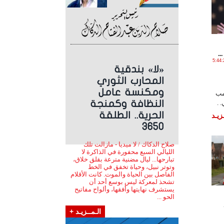
.
مـارس , 2018 الساعة 5:44:23
«لا» بندقية
المحارب الثوري
ومكنسة عامل
مب
النظافة وكمنجة
الحرية.. الطلقة
زيـد
3650
صلاح الدكاك / لا ميديا - مازالت تلك
الليالي السبع محفورة في الذاكرة لا
تبارحها... ليال مضنية مترعة بقلق خلاق،
وتوتر نبيل، وحياة تخفق في الخط
الفاصل بين الحياة والموت. كانت الأقلام
تشحذ لمعركة ليس بوسع أحد أن
يستشرف نهايتها وأفقها، وألواح مفاتيح
الحو ...
الـمــزيـد +