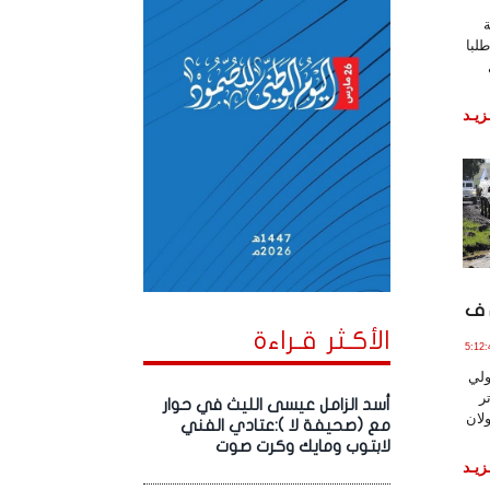
لبا
زيـد
 ف
الأكـثر قـراءة
2 مـارس , 2018 الساعة 5:12:49
ولي
ر
أسد الزامل عيسى الليث في حوار
لان
مع (صحيفة لا ):عتادي الفني
لابتوب ومايك وكرت صوت
زيـد