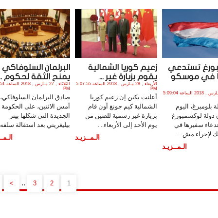
ورغ تستدعي
زعيم كوريا الشمالية
البرلمان السلوفاكي
 في موسكو
يقوم بزيارة غير ...
يمنح الثقة لحكوم ...
الأربعاء , 28 مـارس , 2018 الساعة 5:07:55
الثلاثاء , 27 
PM
PM
الأربعاء , 28 مـارس , 2018 الساعة 5:09:04
أعلنت بكين إن زعيم كوريا
صادق البرلمان السلوفاكي،
ة بلومبرغ، اليوم
الشمالية كيم جونغ أون قام
أمس الاثنين، على الحكومة
أن دولة لوكسمبورغ
بزيارة غير رسمية للصين من
الجديدة التي شكلها بيتر
دعاء سفيرها في
يوم الأحد إلى الأربعاء.. .
بيليغريني بعد استقالة سلفه. 
ك لإجراء مش. .
الـمــزيـد
الـمــ
الـمــزيـد
..
>
3
2
1