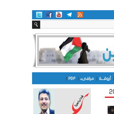
|
|
|
أروقـــة
مرافىء
PDF