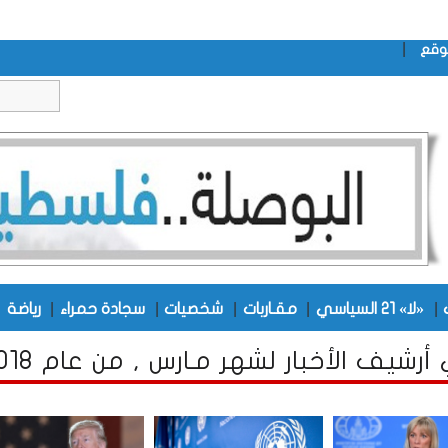
|
وقع
|
|
|
|
|
|
«لا» 21 السياسي
مقـاربات
شخصيات
سجادة حمراء
رياضة
أرشيف الأخبار لشهر مـارس , من عام 2018