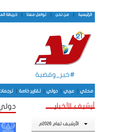
|
|
|
الرئيسية
من نحن
تواصل معنا
خريطة الم
#خبر_وقضية
|
|
|
|
محلي
عربي
دولي
تقارير خاصة
ترجمات
أرشيف الأخبار
دولي 
الأرشيف لعام 2026م