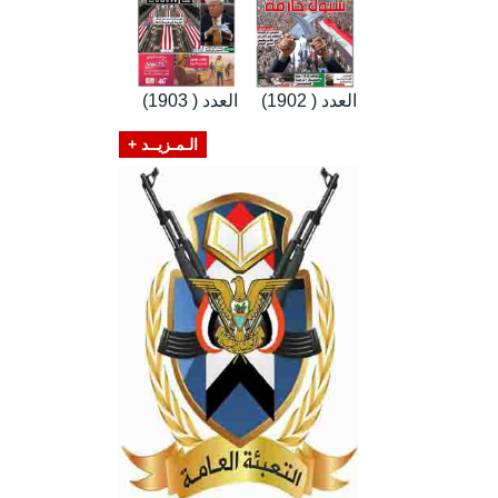
العدد ( 1902)
العدد ( 1903)
الـمـزيــد +