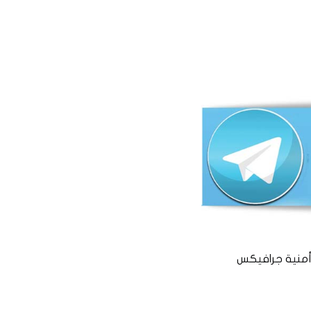
منية جرافيكس