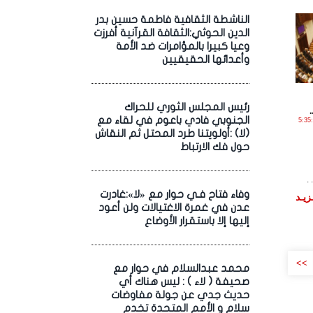
الناشطة الثقافية فاطمة حسين بدر
الدين الحوثي:الثقافة القرآنية أفرزت
وعيا كبيرا بالمؤامرات ضد الأمة
وأعدائها الحقيقيين
رئيس المجلس الثوري للحراك
الجنوبي فادي باعوم في لقاء مع
مـارس , 2018 الساعة 5:35:51
(لا) :أولويتنا طرد المحتل ثم النقاش
حول فك الارتباط
.
وفاء فتاح فـي حوار مع «لا»:غادرت
زيـد
عدن في غمرة الاغتيالات ولن أعود
إليها إلا باستقرار الأوضاع
>>
محمد عبدالسلام في حوار مع
صحيفة ( لاء ) : ليس هناك أي
حديث جدي عن جولة مفاوضات
سلام و الأمم المتحدة تخدم