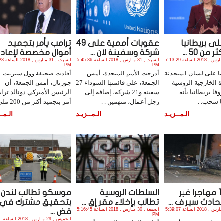
لى بريطانيا
عقوبات أممية على 49
ترامب يأمر بتجميد
ن 50 ...
شركة وسفينة لان ...
أموال مخصصة لإعاد ..
السبت , 31 مـارس , 2018 الساعة 7:13:29
السبت , 31 مـارس , 2018 الساعة 5:45:36
السبت , 31 
PM
PM
 على لسان المتحدثة
أدرجت الأمم المتحدة، أمس
أفادت صحيفة وول ستريت
 الخارجية الروسية
الجمعة، على قائمتها السوداء 27
جورنال، أمس الجمعة، أن
وفا بريطانيا بأنه
سفينة و21 شركة، إضافة إلى
الرئيس الأميركي دونالد ترا
ا سحب. .
رجل أعمال، متهمين . .
أمر بتجميد أكثر من 200 ملي. .
الـمــزيـد
الـمــزيـد
الـمــ
مقتل 15 مهاجرا غير
السلطات الروسية
موسكو تطالب لندن
ادث سير ف ...
تطالب بإخلاء مقر إق ...
بتحقيق مشترك في
الجمعة , 30 مـارس , 2018 الساعة 5:39:07
الجمعة , 30 مـارس , 2018 الساعة 5:16:45
قض ...
PM
الخميس , 29 مـارس , 2018 الساعة