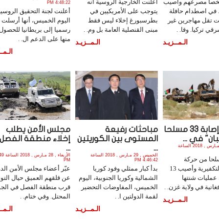
 15 شخصا مصرعهم وأصيب
أعلنت الخارجية الروسية أنه
4:48:22 PM
، في اصطدام حافلة
يتوجب على الأمريكيين في
أعلنت لجنة التحقيق الروسية
ت تقل مهاجرين غير
بطرسبورغ إخلاء ليس فقط
اليوم الخميس، أنها أرسلت ط
ي تركيا. وقا. .
مبنى القنصلية العامة بل وم. .
رسميا إلى بريطانيا للحصول
منها على الدعم ال. .
الـمــزيـد
الـمــزيـد
الـمــ
مقتل وإصابة 33 مسلحا
مباحثات رفيعة
مجلس الأمن يطلب
ان" في ...
المستوى بين الكوريتين
إخلاء منطقة الفصل
الخميس , 29 مـارس , 2018 الساعة
...
...
الخميس , 29 مـارس , 2018 الساعة
الأربعاء , 8
20 مسلحا من حركة
PM
4:46:42 PM
"طالبان" التكفيرية وأصيب 13
بدأ كبار ممثلي وفود كوريا
عبّر أعضاء مجلس الأمن الد
عمليات شنتها
الشمالية وكوريا الجنوبية، اليوم
عن قلقهم العميق حيال التوت
غانية في ولاية غزن. .
الخميس، المفاوضات التحضير
قرب منطقة الفصل في الجو
لقمة الدولتين ا. .
المحتل. وفي ختام. .
الـمــزيـد
الـمــزيـد
الـمــ