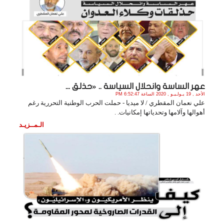
عهر الساسة وانحلال السياسة .. «حذلق ...
الأحد , 19 يـولـيـو , 2020 الساعة 6:52:47 PM
علي نعمان المقطري / لا ميديا - حملت الحرب الوطنية التحررية رغم
أهوالها وآلامها وتحدياتها إمكانيات. .
الـمــزيـد