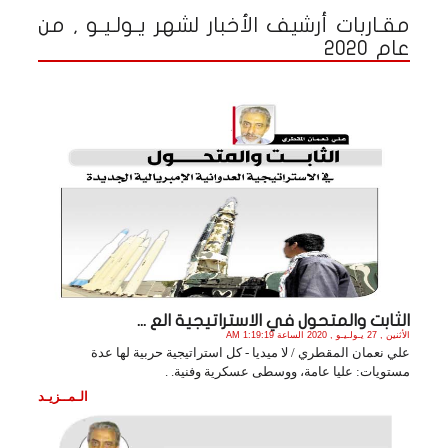
مقـاربات أرشيف الأخبار لشهر يـولـيـو , من
عام 2020
الثابت والمتحول في الاستراتيجية الع ...
الأثنين , 27 يـولـيـو , 2020 الساعة 1:19:19 AM
علي نعمان المقطري / لا ميديا - كل استراتيجية حربية لها عدة
مستويات: عليا عامة، ووسطى عسكرية وفنية. .
الـمــزيـد