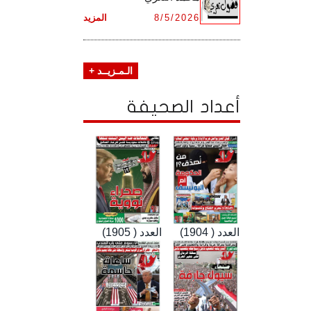
8/5/2026
المزيد
الـمـزيــد +
أعداد الصحيفة
العدد ( 1904)
العدد ( 1905)