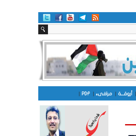
|
|
|
أروقـــة
مرافىء
PDF