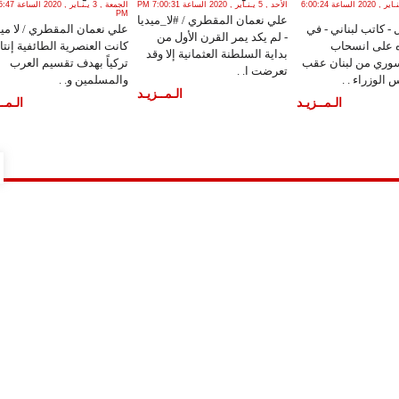
السبت , 18 يـنـاير , 2020 الساعة 6:00:24
الأحد , 5 يـنـاير , 2020 الساعة 7:00:31 PM
الجمعة , 3 يـنـاير , 0
PM
علي نعمان المقطري / #لا_ميديا
- كاتب لبناني - في
علي نعمان المقطري / لا ميدي
- لم يكد يمر القرن الأول من
ه على انسحاب
كانت العنصرية الطائفية إنتاج
بداية السلطنة العثمانية إلا وقد
وري من لبنان عقب
تركياً بهدف تقسيم العرب
تعرضت ا. .
 الوزراء . .
والمسلمين و. .
الـمــزيـد
الـمــزيـد
الـمــ