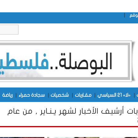
|
وقع
|
|
|
|
|
|
«لا» 21 السياسي
مقـاربات
شخصيات
سجادة حمراء
رياضة
بات أرشيف الأخبار لشهر يـنـاير , من عام