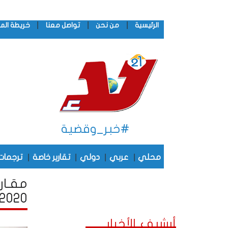
|
|
|
الرئيسية
من نحن
تواصل معنا
خريطة الم
#خبر_وقضية
|
|
|
|
محلي
عربي
دولي
تقارير خاصة
ترجمات
مقـار
2020
أرشيف الأخبار