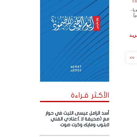
202 الساعة 5:55:47
ا -
اً
زيـد
>>
الأكـثر قـراءة
أسد الزامل عيسى الليث في حوار
مع (صحيفة لا ):عتادي الفني
لابتوب ومايك وكرت صوت