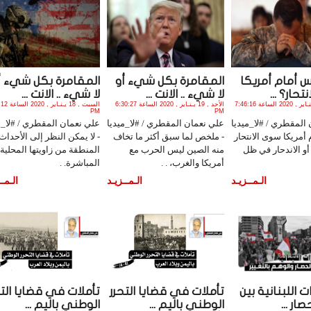
س أمام أمريكا
المقامرة بكل شيء أو
المقامرة بكل شيء أ
حار؟ ...
لا شيء .. الانت ...
لا شيء .. الانت ...
السبت , 25 يـنـاير , 2020 الساعة 7:46:16
الأحد , 19 يـنـاير , 2020 الساعة 6:30:27
السبت , 18 يـنـ
PM
PM
المقطري / #لا_ميديا
علي نعمان المقطري / #لا_ميديا
علي نعمان المقطري / #لا_م
 أمريكا سوى الانتحار
- ملخص لما سبق أكثر ما تخاف
- لا يمكن النظر إلى الأحداث
 أو الاندحار في ظل
منه الصين ليس الحرب مع
المنطقة من زاويتها المحلية
أمريكا والغرب، . .
المباشرة. .
الـمــزيـد
الـمــزيـد
الـمــ
ت اللبنانية بين
تأملات في قضايا التحرر
تأملات في قضايا التح
ار ...
الوطني باليم ...
الوطني باليم ...