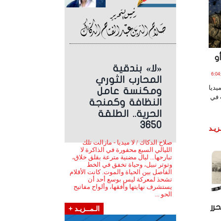
و
«لا» بندقية
اير , 2020 الساعة 6:04:12
المحارب الثوري
يديا
ومكنسة عامل
 في
النظافة وكمنجة
الحرية.. الطلقة
3650
زيـد
صلاح الدكاك / لا ميديا - مازالت تلك
الليالي السبع محفورة في الذاكرة لا
تبارحها... ليال مضنية مترعة بقلق خلاق،
وتوتر نبيل، وحياة تخفق في الخط
الفاصل بين الحياة والموت. كانت الأقلام
تشحذ لمعركة ليس بوسع أحد أن
يستشرف نهايتها وأفقها، وألواح مفاتيح
الحو ...
رر
الـمــزيـد +