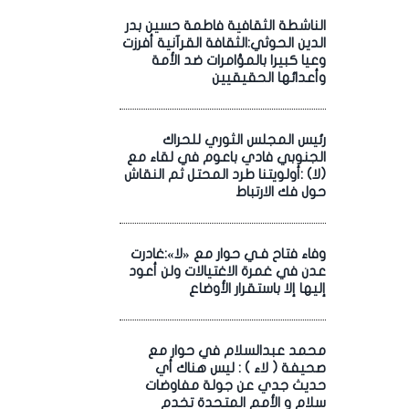
الناشطة الثقافية فاطمة حسين بدر
الدين الحوثي:الثقافة القرآنية أفرزت
وعيا كبيرا بالمؤامرات ضد الأمة
وأعدائها الحقيقيين
رئيس المجلس الثوري للحراك
الجنوبي فادي باعوم في لقاء مع
(لا) :أولويتنا طرد المحتل ثم النقاش
حول فك الارتباط
وفاء فتاح فـي حوار مع «لا»:غادرت
عدن في غمرة الاغتيالات ولن أعود
إليها إلا باستقرار الأوضاع
محمد عبدالسلام في حوار مع
صحيفة ( لاء ) : ليس هناك أي
حديث جدي عن جولة مفاوضات
سلام و الأمم المتحدة تخدم