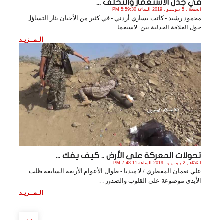
في جدل الاستعمار والتخلف ...
الجمعة , 5 يـولـيـو , 2019 الساعة 5:59:30 PM
محمود رشيد - كاتب يساري أردني - في كثير من الأحيان يثار التساؤل
حول العلاقة الجدلية بين الاستعما. .
الـمــزيـد
تحولات المعركة على الأرض .. كيف يفك ...
الثلاثاء , 2 يـولـيـو , 2019 الساعة 7:48:11 PM
علي نعمان المقطري / لا ميديا - طوال الأعوام الأربعة السابقة ظلت
الأيدي موضوعة على القلوب والصدور . .
الـمــزيـد