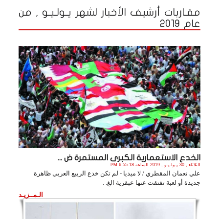
مقـاربات أرشيف الأخبار لشهر يـولـيـو , من
عام 2019
الخدع الاستعمارية الكبرى المستمرة ض ...
الثلاثاء , 30 يـولـيـو , 2019 الساعة 6:55:18 PM
علي نعمان المقطري / لا ميديا - لم تكن خدع الربيع العربي ظاهرة
جديدة أو لعبة تفتقت عنها عبقرية الغ. .
الـمــزيـد