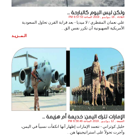
ولكن ليس اليوم كالبارحة ...
الثلاثاء , 16 يـولـيـو , 2019 الساعة 6:57:53 PM
علي نعمان المقطري / لا ميديا - بعد قرابة القرن تحاول السعودية
الأمريكية الصهيونية أن تكرر نفس الق. .
الـمــزيـد
الإمارات تترك اليمن: خديعة أم هزيمة ...
الجمعة , 12 يـولـيـو , 2019 الساعة 6:58:46 PM
خليل كوثراني - تتعمد الإمارات إظهار أنها انكفأت نسبياً في اليمن،
وأجرت تحولاً على استراتيجيتها هن. .