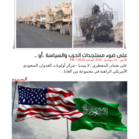
على ضوء مستجدات الحرب والسياسة ..أو ...
الأثنين , 22 يـولـيـو , 2019 الساعة 7:08:52 PM
علي نعمان المقطري / لا ميديا - تتركز أولويات العدوان السعودي
الأمريكي الراهنة في مجموعة من الغايا. .
الـمــزيـد