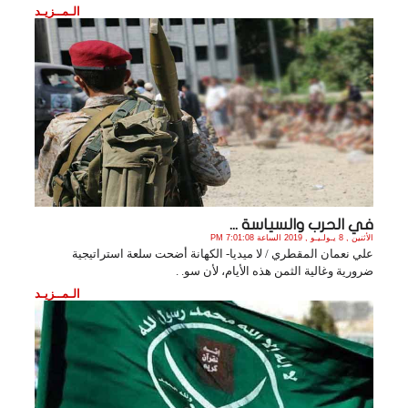
الـمــزيـد
في الحرب والسياسة ...
الأثنين , 8 يـولـيـو , 2019 الساعة 7:01:08 PM
علي نعمان المقطري / لا ميديا- الكهانة أضحت سلعة استراتيجية
ضرورية وغالية الثمن هذه الأيام، لأن سو. .
الـمــزيـد