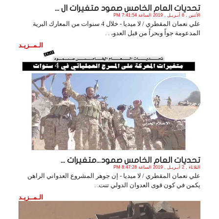
تحديات العام الخامس صمود متغيرات ال ...
الأثنين , 8 أبـريـل , 2019 الساعة 7:41:54 PM
علي نعمان المقطري / لا ميديا - خلال 4 سنوات من المعارك البرية
المدعومة جواً وبحراً من قبل العدو، . .
الـمــزيـد
تحديات العام الخامس صمود...متغيرات ...
الثلاثاء , 2 أبـريـل , 2019 الساعة 8:47:28 PM
علي نعمان المقطري / لا ميديا - إن جوهر المشروع العدواني الراهن
يكمن في كون قوى العدوان الدولي تنت. .
الـمــزيـد