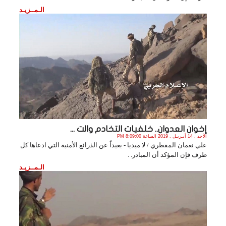
الـمــزيـد
إخوان العدوان.. خلفيات التخادم والت ...
الأحد , 14 أبـريـل , 2019 الساعة 8:09:00 PM
علي نعمان المقطري / لا ميديا - بعيداً عن الذرائع الأمنية التي ادعاها كل
طرف فإن المؤكد أن المبادر. .
الـمــزيـد