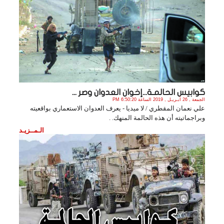
كوابيس الحالمـة...إخوان العدوان وصر ...
الجمعة , 26 أبـريـل , 2019 الساعة 6:50:20 PM
علي نعمان المقطري / لا ميديا - يعرف العدوان الاستعماري بواقعيته
وبراجماتيته أن هذه الحالمة المنهك. .
الـمــزيـد