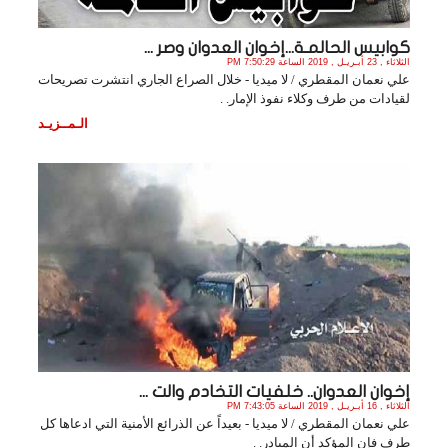
كوابيس الحالمـة...إخوان العدوان وصر ...
الثلاثاء , 23 أبـريـل , 2019 الساعة 7:50:29 PM
علي نعمان المقطري / لا ميديا - خلال الصراع الجاري انتشرت تصريحات
لقيادات من طرف وكلاء نفوذ الإمار. .
الـمــزيـد
إخوان العدوان.. خلفيات التخادم والت ...
الثلاثاء , 16 أبـريـل , 2019 الساعة 7:43:05 PM
علي نعمان المقطري / لا ميديا - بعيداً عن الذرائع الأمنية التي ادعاها كل
طرف فإن المؤكد أن المبادر. .