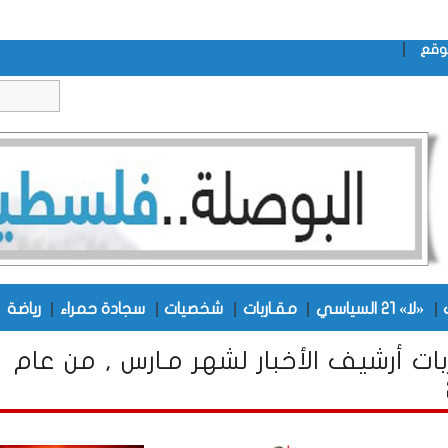
|
وقع
|
|
|
|
|
|
«لا» 21 السياسي
مقـاربات
شخصيات
سجادة حمراء
رياضة
بات أرشيف الأخبار لشهر مـارس , من عام