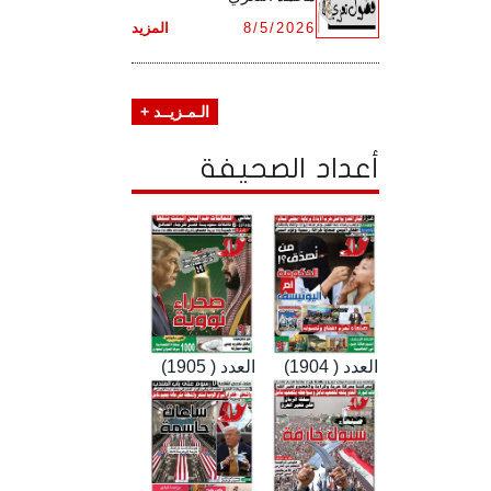
8/5/2026
المزيد
الـمـزيــد +
أعداد الصحيفة
العدد ( 1904)
العدد ( 1905)