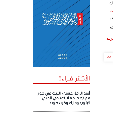
ي
ساعة 7:27:00
ا -
نه
زيـد
>>
الأكـثر قـراءة
أسد الزامل عيسى الليث في حوار
مع (صحيفة لا ):عتادي الفني
لابتوب ومايك وكرت صوت