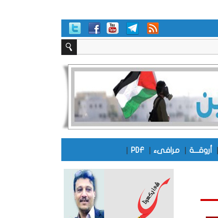
|
|
|
أروقـــة
مرافىء
PDF