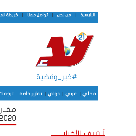
|
|
|
الرئيسية
من نحن
تواصل معنا
خريطة الم
#خبر_وقضية
|
|
|
|
محلي
عربي
دولي
تقارير خاصة
ترجمات
مقـار
2020
أرشيف الأخبار