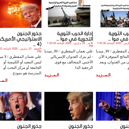
رب الثورية
إدارة الحرب الثورية
جذور الجنون
في موا ...
التحررية في موا ...
الاستراتيجي الأمريك
الأثنين , 30 مـارس , 2020 الساعة 7:43:30
الأحد , 29 مـارس , 2020 الساعة 7:33:26
(4 ...
PM
الجمعة , 13
المقطري / #لا_ميديا
علي نعمان المقطري / #لا_ميديا
PM
نتائج المتوفرة الآن
- لم يترك العدوان الإمبريالي
علي نعمان المقطري / لا ميدي
ن من العدوان، وبعد
الأجنبي المتحالف مع قوى
ليس المعبد أو الكنيسة أو
.
الرجعية الدا. .
الجامعة أو مركز البحث أو
المدرسة هو نموذج. .
الـمــزيـد
الـمــزيـد
الـمــ
جنون
جذور الجنون
جذور الجنون