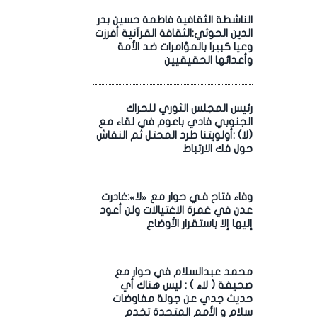
الناشطة الثقافية فاطمة حسين بدر
الدين الحوثي:الثقافة القرآنية أفرزت
وعيا كبيرا بالمؤامرات ضد الأمة
وأعدائها الحقيقيين
رئيس المجلس الثوري للحراك
الجنوبي فادي باعوم في لقاء مع
(لا) :أولويتنا طرد المحتل ثم النقاش
حول فك الارتباط
وفاء فتاح فـي حوار مع «لا»:غادرت
عدن في غمرة الاغتيالات ولن أعود
إليها إلا باستقرار الأوضاع
محمد عبدالسلام في حوار مع
صحيفة ( لاء ) : ليس هناك أي
حديث جدي عن جولة مفاوضات
سلام و الأمم المتحدة تخدم