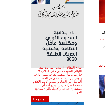
ي
«لا» بندقية
المحارب الثوري
 مـارس , 2020 الساعة 6:36:22
ومكنسة عامل
ا -
النظافة وكمنجة
الحرية.. الطلقة
3650
زيـد
صلاح الدكاك / لا ميديا - مازالت تلك
الليالي السبع محفورة في الذاكرة لا
تبارحها... ليال مضنية مترعة بقلق خلاق،
وتوتر نبيل، وحياة تخفق في الخط
الفاصل بين الحياة والموت. كانت الأقلام
تشحذ لمعركة ليس بوسع أحد أن
يستشرف نهايتها وأفقها، وألواح مفاتيح
الحو ...
الـمــزيـد +