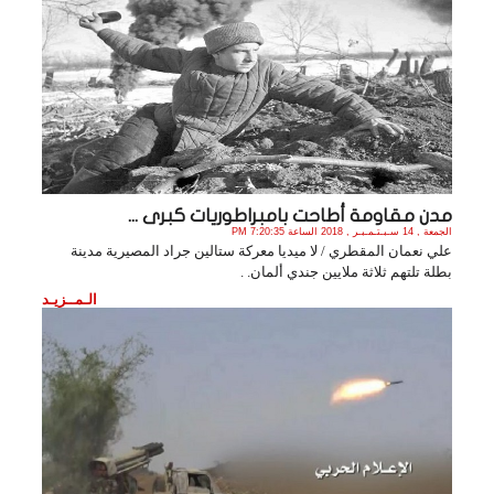
مدن مقاومة أطاحت بامبراطوريات كبرى ...
الجمعة , 14 سـبـتـمـبـر , 2018 الساعة 7:20:35 PM
علي نعمان المقطري / لا ميديا معركة ستالين جراد المصيرية مدينة
بطلة تلتهم ثلاثة ملايين جندي ألمان. .
الـمــزيـد