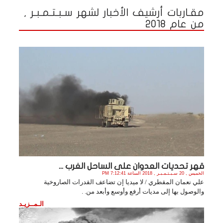
مقـاربات أرشيف الأخبار لشهر سـبـتـمـبـر ,
من عام 2018
قهر تحديات العدوان على الساحل الغرب ...
الخميس , 20 سـبـتـمـبـر , 2018 الساعة 7:12:41 PM
علي نعمان المقطري / لا ميديا إن تضاعف القدرات الصاروخية
والوصول بها إلى مديات أرفع وأوسع وأبعد من. .
الـمــزيـد