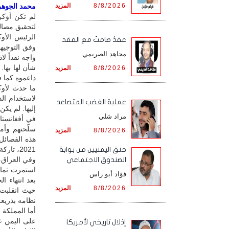
8/8/2026
المزيد
محمد الجوهري 
لم تكن أوكر
لتحقيق مصالح
الرئيس الأو
عقدٌ صامتٌ مع الفقد
وفق التوجيه
مجاهد الصريمي
واجه نقداً ل
شأن لها بها.
8/8/2026
المزيد
داعموه كما ف
ما حدث لأوك
لاستخدام الد
‏عملية الغضب المتصاعد
إليها. لم يكن
مراد شلي
في أفغانستان
سلّحتهم وأمد
8/8/2026
المزيد
هذه الفصائل
2021، تاركة الحكومة الأفغانية التي دعمتها لسنوات تواجه مصيرها وحدها.
خنق اليمنيين من بوابة
وفي العراق،
الصندوق الاجتماعي
استمرت ثماني
فؤاد أبو راس
8/8/2026
المزيد
نظامه بذريعة
أما المملكة 
إذلال تاريخي لأمريكا