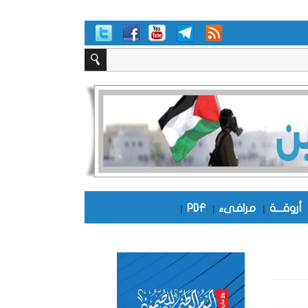
أروقـــة
|
مرافىء
|
PDF
|