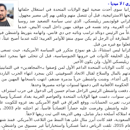
/ لا ميديا -
انيا سوى أحدث ضحية لنهج الولايات المتحدة في استغلال حلفائها
ها الاستراتيجية، قبل أن تتنصل منهم وتلقي بهم إلى مصير مجهول.
كراني فولوديمير زيلينسكي، الذي تبنى سياسة التصعيد ضد روسيا
ات الغربية، وجد نفسه في موقف مهين داخل البيت الأبيض، عندما
اذعاً من الرئيس دونالد ترامب ونائبه جي دي فانس، واتهامه بتوريط واشنطن ف
 المفارقة أن الرجل لم يكن سوى منفذٍ للأوامر الغربية؛ لكنه عندما أصبح عبئاً، 
علوا مع غيره من قبل.
رانيا ليس استثناءً، بل هو نموذج متكرر في السياسة الأمريكية، حيث تسعى
ول الحليفة كأدوات في حروبها الجيوسياسية، قبل أن تتخلى عنها بمجرد انتفا
 زيلينسكي الأول، ولن يكون الأخير.
، كانت الولايات المتحدة الداعم الأول لمن وُصفوا بـ»المجاهدين» في الثمانين
تهم بالمال والسلاح لقتال الاتحاد السوفييتي. لكن بمجرد انتهاء الحرب البارد
 إلى أعداء، وشنت واشنطن حرباً مدمرة ضدهم، انتهت بانسحابها المهين من ك
 دفعت واشنطن الرئيس الراحل صدام حسين إلى الدخول في حرب استنزاف ض
 سنوات، دعمت فيها الولايات المتحدة والعواصم الغربية بغداد عسكرياً وسياس
حيث انقلبت عليه وا
 امتلاكه أسلحة دمار شامل، وهي الذريعة التي ثبت زيفها لاحقاً.
السعودية، فقد كانت أبرز مثال على هذا النمط من التلاعب الأمريكي. فمنذ شنها
على اليمن عام 2015، تلقت الرياض دعماً عسكرياً واستخباراتياً غير مسبوق من واشنط