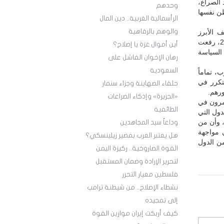
 الصراع،
وحدهم
طن نفسها
الرأسمالية الغربية.. دين المال
والوهم بالرفاهية ‏
 الأبرز
لواشنطن في المنطقة طوال ثلاثة عقود. لكن عندما اندلعت ثورة 25 كانون الثاني/ يناير 2011، رفعت
أين أموال غزة يا إصلاح؟
السياسة
رهان الإخوان الفاشل على
السعودية
، تماماً
تكرر في
حلفاء الصهاينة وجزاء سنمار
ورهم.
«الجزيرة» وإذكاء الصراعات
مرون في
الطائفية
دول التي
 وأن من
وداعاً سيد المجاهدين
 مواجهة
هل يعتبر العرب بمصير زيلينسكي؟
من الدول
القوة الصاروخية.. ركيزة اليمن
لتحرير الإرادة وضمان المستقبل
فلسطين معيار التحرر
نشطاء الإصلاح.. من شيطنة ترامب
إلى تمجيده
كيف أربكت إيران موازين القوة