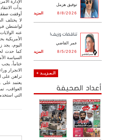
الإدارة الأم
توفيق هزمل
بدأت الانتقا
8/8/2026
المزيد
أوقفت صفقات 
لا يختلف ال
عنه الولايا
تناقضات وزيف!
الأمريكية بحذ
عمر القاضي
اليوم، يجد ز
كما حدث لحل
8/5/2026
المزيد
السياسة الأم
ختاماً، يجب
الانجرار ورا
الـمـزيــد +
تراهن على ا
يعتمد على و
أعداد الصحيفة
العواقب، تما
التي استخدمت