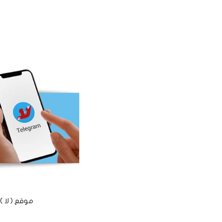
موقع ( لا ) الأخباري الم