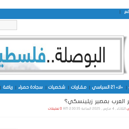
|
قع
|
«لا» 21 السياسي
|
مقـاربات
|
شخصيات
|
سجادة حمراء
|
رياضة
|
 العرب بمصير زيلينسكي؟
الثلاثاء , 4 مـارس , 2025 الساعة 2:30:35 AM
ي
0 تعليقات