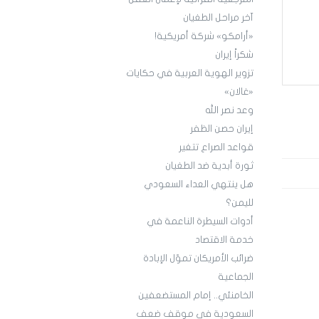
آخر مراحل الطغيان
«أرامكو» شركة أمريكية!
شكراً إيران
تزوير الهوية العربية في حكايات
«غالان»
وعد نصر الله
إيران حصن الظفر
قواعد الصراع تتغير
ثورة أبدية ضد الطغيان
هل ينتهي العداء السعودي
لليمن؟
أدوات السيطرة الناعمة في
خدمة الاقتصاد
ضرائب الأمريكان تموّل الإبادة
الجماعية
الخامنئي.. إمام المستضعفين
السعودية في موقف ضعف