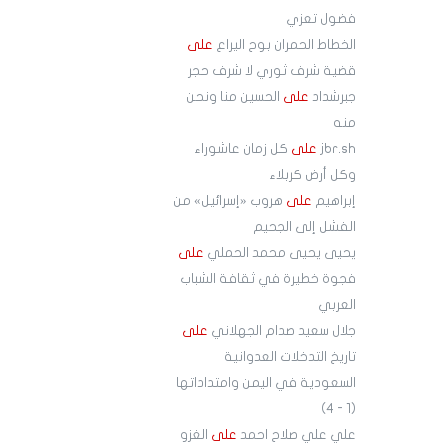
فضول تعزي
الخطاط الحمران بوح اليراع
على
قضية شرف ثوري لا شرف حجر
جبرشداد
على
الحسين منا ونحن
منه
jbr.sh
على
كل زمان عاشوراء
وكل أرض كربلاء
إبراهيم
على
هروب «إسرائيل» من
الفشل إلى الجحيم
يحيى يحيى محمد الحملي
على
فجوة خطيرة في ثقافة الشباب
العربي
جلال سعيد صدام الجهلاني
على
تاريخ التدخلات العدوانية
السعودية في اليمن وامتداداتها
(1 - 4)
علي علي صلاح احمد
على
الغزو