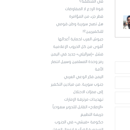
في المنطقة؟
قوة الردع لا المفاوضات
قطر جزء من المؤامرة
هل تصبح سورية وطن قومي
للتكفيريين؟!
جيوش العرب لحماية أعدائها
أقوى من كل الحروب الإعلامية
فشل «إسرائيلي» جديد في اليمن
رمز وحدة المسلمين وسبيل انتصار
الأمة
اليمن فجّر الوعي العربي
جنوب سورية..من ميادين التكفير
إلى ممرّات الاحتلال
تهديدات مرتزقة الإمارات
«الإصلاح» القابل للتدوير سعودياً
جريمة التطبيع
حكومة «فيشي» في الجنوب
المرجعية القرآنية لإعمال العقل