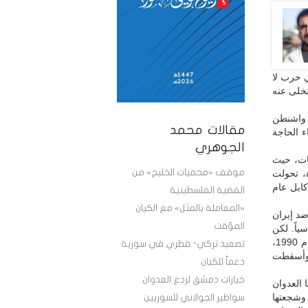
ي حرب لا
تخلى عنه
 واشنطن
مقالات محمد
ء الحاجة
الجوهري
يات، حيث
موقف «محميات الخليج» من
ة، تحولت
ابل عام
القضية الفلسطينية
«المعاملة بالمثل» مع الكيان
د إيران
المؤقت
ياً. لكن
بعد انتهاء الحرب، تغيرت الحسابات، ووقع العراق في الفخ الأمريكي بعد غزوه للكويت عام 1990،
تصعيد تركي- قطري في سورية
شنطن وفرضت عليه حصاراً اقتصادياً قاسياً، ثم احتلته عام 2003، وأسقطت
دعماً للكيان
خيارات دمشق لردع العدوان
 العدوان
ن، وشجعتها
سواطير الجولاني للسوريين