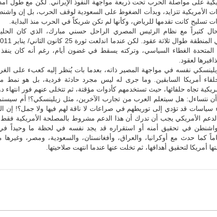
ريكية على مواصلة الحرب تحت ذريعة مواجهة النفوذ الإيراني. لكن مع طول أمد
دات الأمريكية تتزايد، وبدأت الضغوط على السعودية لوقف الحرب، بل إن واشن
تسليح كانت تقدمها للرياض، وكأنها لم تكن شريكاً في الحرب منذ البداية.
حال كثيراً مع نظام الرئيس المصري الراحل حسني مبارك، الذي كان الحليف
ت المتحدة الغطاء السياسي، وتركته يسقط في غضون أيام، رغم أنه كان ينفذ 
افيرها لعقود.
يلينسكي نفسه في مواجهة المصير ذاته، بعدما بات يُنظر إليه كعبء على الغرب
فاء أمريكا السابقين. وما جرى له ليس مجرد حادثة فردية، بل هو نمط م
ريكية تجاه حلفائها، حيث تستخدمهم كأدوات مؤقتة، ثم تتخلى عنهم فور انتهاء د
 أن نتساءل: هل سيتعلم العرب من تجارب الآخرين، مثل زيلينسكي؟! أم سيست
ء سياسات قد تؤدي إلى توريطهم في صراعات لا ناقة لهم فيها ولا جمل؟! إن ال
لدعم الأمريكي يجب أن تدرك أن هذا الدعم مشروط بالمصلحة الأمريكية فقط،
اشنطن في تحقيق أمنه أو استقراره قد يجد نفسه في لحظة ما وحيداً في
ماً كما حدث مع أوكرانيا، والعراق، وأفغانستان، والسعودية، ومصر، وغيرها 
ها أمريكا لتحقيق أهدافها، ثم تخلت عنها عندما انتهت صلاحيتها.