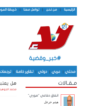
|
|
|
الرئيسية
من نحن
تواصل معنا
خريطة المو
#خبر_وقضية
محلي
|
عربي
|
دولي
|
تقارير خاصة
|
ترجمات
مـقـالات
هل يعتبر
محمد الجوهر
اتفاق دفاعي "صوري"
هيثم خزعل