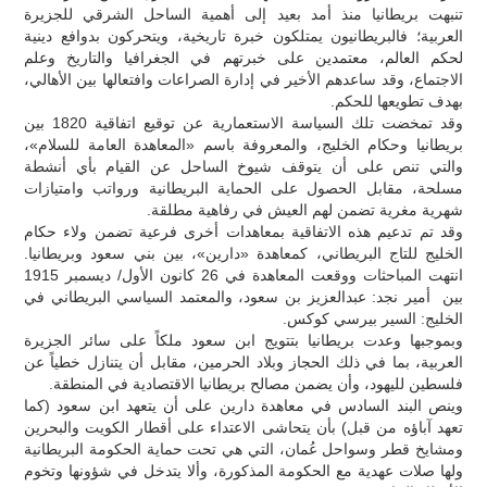
تنبهت بريطانيا منذ أمد بعيد إلى أهمية الساحل الشرقي للجزيرة
العربية؛ فالبريطانيون يمتلكون خبرة تاريخية، ويتحركون بدوافع دينية
لحكم العالم، معتمدين على خبرتهم في الجغرافيا والتاريخ وعلم
الاجتماع، وقد ساعدهم الأخير في إدارة الصراعات وافتعالها بين الأهالي،
بهدف تطويعها للحكم.
وقد تمخضت تلك السياسة الاستعمارية عن توقيع اتفاقية 1820 بين
بريطانيا وحكام الخليج، والمعروفة باسم «المعاهدة العامة للسلام»،
والتي تنص على أن يتوقف شيوخ الساحل عن القيام بأي أنشطة
مسلحة، مقابل الحصول على الحماية البريطانية ورواتب وامتيازات
شهرية مغرية تضمن لهم العيش في رفاهية مطلقة.
وقد تم تدعيم هذه الاتفاقية بمعاهدات أخرى فرعية تضمن ولاء حكام
الخليج للتاج البريطاني، كمعاهدة «دارين»، بين بني سعود وبريطانيا.
انتهت المباحثات ووقعت المعاهدة في 26 كانون الأول/ ديسمبر 1915
بين أمير نجد: عبدالعزيز بن سعود، والمعتمد السياسي البريطاني في
الخليج: السير بيرسي كوكس.
وبموجبها وعدت بريطانيا بتتويج ابن سعود ملكاً على سائر الجزيرة
العربية، بما في ذلك الحجاز وبلاد الحرمين، مقابل أن يتنازل خطياً عن
فلسطين لليهود، وأن يضمن مصالح بريطانيا الاقتصادية في المنطقة.
وينص البند السادس في معاهدة دارين على أن يتعهد ابن سعود (كما
تعهد آباؤه من قبل) بأن يتحاشى الاعتداء على أقطار الكويت والبحرين
ومشايخ قطر وسواحل عُمان، التي هي تحت حماية الحكومة البريطانية
ولها صلات عهدية مع الحكومة المذكورة، وألا يتدخل في شؤونها وتخوم