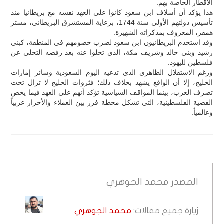
الأقطار الخاصة بهم.
هذا يؤكد أن أسلاف ابن سعود كانوا على العهد نفسه مع بريطانيا منذ
تأسيس دولتهم الأولى سنة 1744، برعاية المستشرق البريطاني، مستر
همفر، المعروف بمذكراته الشهيرة.
وقد استخدم البريطانيون ابن سعود لضرب خصومهم في المنطقة، كبني
رشيد وبني خالد وشريف مكة، الذي تخلوا عنه بعد رفضه التخلي عن
فلسطين لليهود.
ورغم الاستقلال الظاهري الذي تدعيه اليوم السعودية وسائر إمارات
الخليج، إلا أن الواقع يشهد بخلاف ذلك؛ فثروات الخليج لا تزال تحت
تصرف الغرب، بينما المواقف السياسية تؤكد أنهم على العهد فيما يخص
القضية الفلسطينية، التي تشكل محطة فرز بين العملاء والأحرار عربياً
وعالمياً.
المصدر
محمد الجوهري
زيارة جميع مقالات:
محمد الجوهري