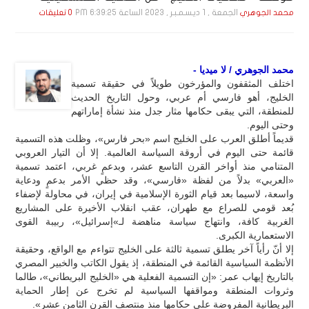
الجمعة , 1 ديـسـمـبـر , 2023 الساعة 6:39:25 PM
محمد الجوهري
0 تعليقات
محمد الجوهري / لا ميديا -
اختلف المثقفون والمؤرخون طويلاً في حقيقة تسمية
الخليج، أهو فارسي أم عربي، وحول التاريخ الحديث
للمنطقة، التي يبقى حكامها مثار جدل منذ نشأة إماراتهم
وحتى اليوم.
قديماً أطلق العرب على الخليج اسم «بحر فارس»، وظلت هذه التسمية
قائمة حتى اليوم في أروقة السياسة العالمية. إلا أن التيار العروبي
المتنامي منذ أواخر القرن التاسع عشر، وبدعمٍ غربي، اعتمد تسمية
«العربي» بدلاً من لفظة «فارسي»، وقد حظي الأمر بدعمٍ ودعاية
واسعة، لاسيما بعد قيام الثورة الإسلامية في إيران، في محاولة لإضفاء
بُعد قومي للصراع مع طهران، عقب انقلاب الأخيرة على المشاريع
الغربية كافة، وانتهاج سياسة مناهضة لـ»إسرائيل»، ربيبة القوى
الاستعمارية الكبرى.
إلا أنّ رأياً آخر يطلق تسمية ثالثة على الخليج تتواءم مع الواقع، وحقيقة
الأنظمة السياسية القائمة في المنطقة، إذ يقول الكاتب والخبير المصري
بالتاريخ إيهاب عمر: «إن التسمية الفعلية هي «الخليج البريطاني»، طالما
وثروات المنطقة ومواقفها السياسية لم تخرج عن إطار الحماية
البريطانية المفروضة على حكامها منذ منتصف القرن الثامن عشر».