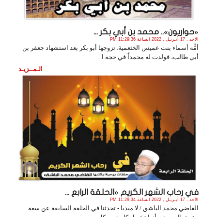
«حواريون».. محمد بن أبي بكر ...
الأحد , 17 أبـريـل , 2022 الساعة 11:29:36 PM
أمُّه أسماء بنت عميس الخثعمية. تزوجها أبو بكر بعد استشهاد جعفر بن
أبي طالب، فولدت له محمداً في حجة ا. .
الـمــزيـد
في رحاب الشهر الكريم «الحلقة الرابع ...
الأحد , 17 أبـريـل , 2022 الساعة 11:29:34 PM
القاضي محمد الباشق / لا ميديا - تحدثنا في الحلقة السابقة عن سعة