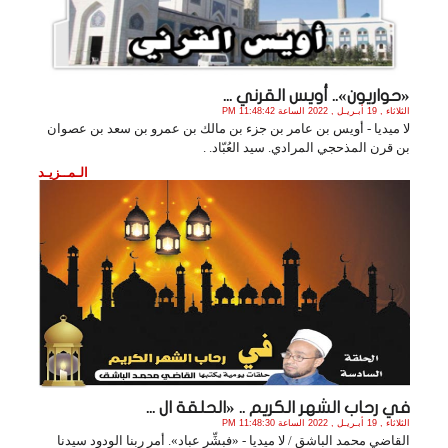
«حواريون».. أويس القرني ...
الثلاثاء , 19 أبـريـل , 2022 الساعة 11:48:42 PM
لا ميديا - أويس بن عامر بن جزء بن مالك بن عمرو بن سعد بن عصوان
بن قرن المذحجي المرادي. سيد العُبّاد. .
الـمــزيـد
في رحاب الشهر الكريم .. «الحلقة ال ...
الثلاثاء , 19 أبـريـل , 2022 الساعة 11:48:30 PM
القاضي محمد الباشق / لا ميديا - «فبشِّر عباد». أمر ربنا الودود سيدنا