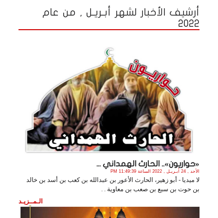
أرشيف الأخبار لشهر أبـريـل , من عام
2022
«حواريون».. الحارث الهمداني ...
الأحد , 24 أبـريـل , 2022 الساعة 11:49:39 PM
لا ميديا - أبو زهير، الحارث الأعور بن عبدالله بن كعب بن أسد بن خالد
بن حوت بن سبع بن صعب بن معاوية . .
الـمــزيـد