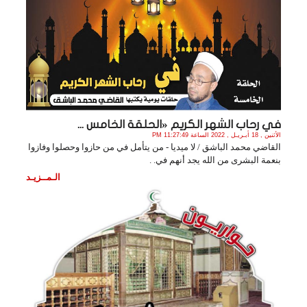
في رحاب الشهر الكريم «الحلقة الخامس ...
الأثنين , 18 أبـريـل , 2022 الساعة 11:27:49 PM
القاضي محمد الباشق / لا ميديا - من يتأمل في من حازوا وحصلوا وفازوا
بنعمة البشرى من الله يجد أنهم في. .
الـمــزيـد