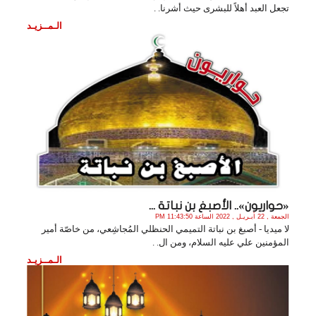
تجعل العبد أهلاً للبشرى حيث أشرنا. .
الـمــزيـد
«حواريون».. الأصبغ‌ بن‌ نباتة ...
الجمعة , 22 أبـريـل , 2022 الساعة 11:43:50 PM
لا ميديا - أصبغ بن نباتة التميمي الحنظلي المُجاشِعي، من خاصّة أمير
المؤمنين علي عليه السلام، ومن ال. .
الـمــزيـد