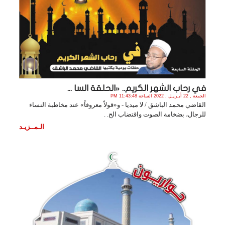
في رحاب الشهر الكريم.. «الحلقة السا ...
الجمعة , 22 أبـريـل , 2022 الساعة 11:43:48 PM
القاضي محمد الباشق / لا ميديا - و«قولاً معروفاً» عند مخاطبة النساء
للرجال، بضخامة الصوت واقتضاب الح. .
الـمــزيـد