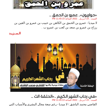
«حواريون».. عمرو بن الحمق ...
السبت , 23 أبـريـل , 2022 الساعة 11:45:15 PM
لا ميديا - عمرو بن الحمق بن الكاهن بن حبيب بن عمرو بن القين بن
رزاح بن عمرو بن سعد بن كعب بن عمرو ب. .
الـمــزيـد
«في رحاب الشهر الكريم ..«الحلقة الث ...
السبت , 23 أبـريـل , 2022 الساعة 11:45:13 PM
القاضي محمد الباشق / لا ميديا - رغم سعة مجال البشرى والأسباب التي