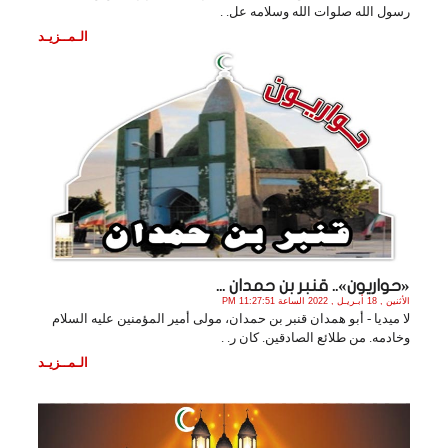
رسول الله صلوات الله وسلامه عل. .
الـمــزيـد
«حواريون».. قنبر بن حمدان ...
الأثنين , 18 أبـريـل , 2022 الساعة 11:27:51 PM
لا ميديا - أبو همدان قنبر بن حمدان، مولى أمير المؤمنين عليه السلام
وخادمه. من طلائع الصادقين. كان ر. .
الـمــزيـد