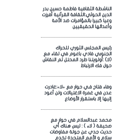
الناشطة الثقافية فاطمة حسين بدر
الدين الحوثي:الثقافة القرآنية أفرزت
وعيا كبيرا بالمؤامرات ضد الأمة
وأعدائها الحقيقيين
رئيس المجلس الثوري للحراك
الجنوبي فادي باعوم في لقاء مع
(لا) :أولويتنا طرد المحتل ثم النقاش
حول فك الارتباط
وفاء فتاح فـي حوار مع «لا»:غادرت
عدن في غمرة الاغتيالات ولن أعود
إليها إلا باستقرار الأوضاع
محمد عبدالسلام في حوار مع
صحيفة ( لاء ) : ليس هناك أي
حديث جدي عن جولة مفاوضات
سلام و الأمم المتحدة تخدم