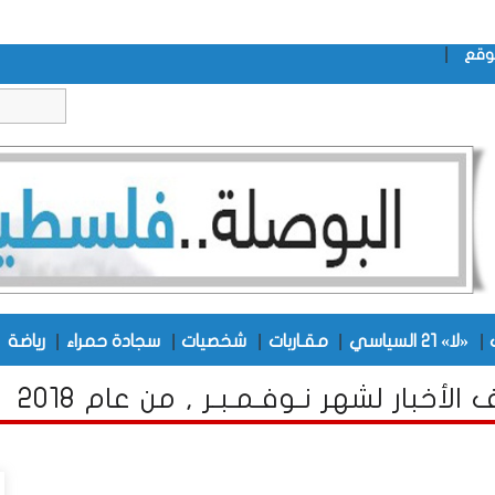
|
وقع
|
|
|
|
|
|
«لا» 21 السياسي
مقـاربات
شخصيات
سجادة حمراء
رياضة
الأخبار لشهر نـوفـمـبـر , من عام 2018