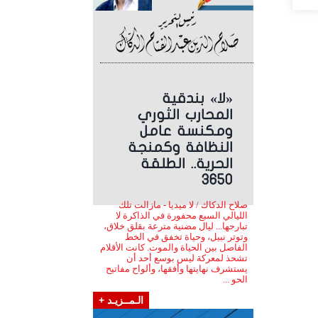
«لا» بندقية
المحارب الثوري
ومكنسة عامل
النظافة وكمنجة
الحرية.. الطلقة
3650
صلاح الدكاك / لا ميديا - مازالت تلك
الليالي السبع محفورة في الذاكرة لا
تبارحها... ليال مضنية مترعة بقلق خلاق،
وتوتر نبيل، وحياة تخفق في الخط
الفاصل بين الحياة والموت. كانت الأقلام
تشحذ لمعركة ليس بوسع أحد أن
يستشرف نهايتها وأفقها، وألواح مفاتيح
الحو ...
الـمــزيـد +