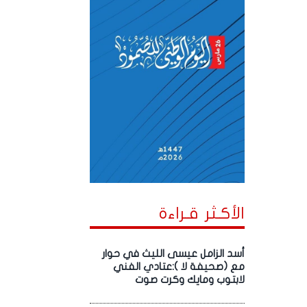
الأكـثر قـراءة
أسد الزامل عيسى الليث في حوار
مع (صحيفة لا ):عتادي الفني
لابتوب ومايك وكرت صوت