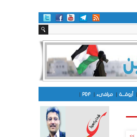
|
|
|
أروقـــة
مرافىء
PDF
>>