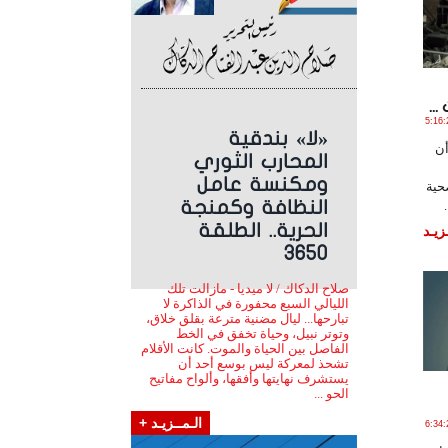
..
مـارس , 2018 الساعة 5:16:21
«لا» بندقية
أن
المحارب الثوري
ومكنسة عامل
حية
النظافة وكمنجة
الحرية.. الطلقة
زيـد
3650
صلاح الدكاك / لا ميديا - مازالت تلك
الليالي السبع محفورة في الذاكرة لا
تبارحها... ليال مضنية مترعة بقلق خلاق،
وتوتر نبيل، وحياة تخفق في الخط
الفاصل بين الحياة والموت. كانت الأقلام
تشحذ لمعركة ليس بوسع أحد أن
يستشرف نهايتها وأفقها، وألواح مفاتيح
الحو ...
الـمــزيـد +
 مـارس , 2018 الساعة 6:34:25