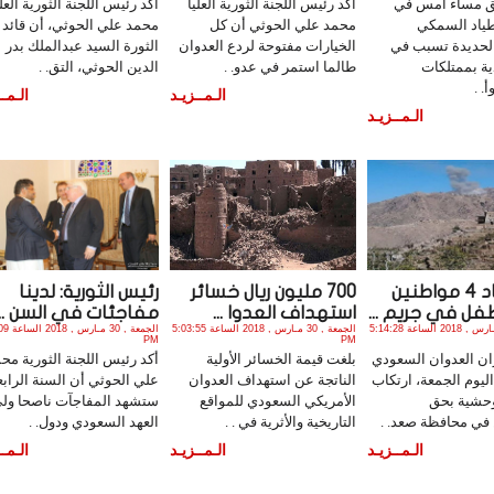
 مساء أمس في
أكد رئيس اللجنة الثورية العليا
أكد رئيس اللجنة الثورية العلي
طياد السمكي
محمد علي الحوثي أن كل
محمد علي الحوثي، أن قائد
لحديدة تسبب في
الخيارات مفتوحة لردع العدوان
الثورة السيد عبدالملك بدر
ية بممتلكات
طالما استمر في عدو. .
الدين الحوثي، التق. .
. .
الـمــزيـد
الـمــ
الـمــزيـد
استشهاد 4 مواطنين
700 مليون ريال خسائر
رئيس الثورية: لدينا
فل في جريم ...
استهداف العدوا ...
مفاجئات في السن ...
الجمعة , 30 مـارس , 2018 الساعة 5:14:28
الجمعة , 30 مـارس , 2018 الساعة 5:03:55
الجمعة , 30
PM
PM
ن العدوان السعودي
بلغت قيمة الخسائر الأولية
أكد رئيس اللجنة الثورية مح
اليوم الجمعة، ارتكاب
الناتجة عن استهداف العدوان
علي الحوثي أن السنة الرابع
وحشية بحق
الأمريكي السعودي للمواقع
ستشهد المفاجآت ناصحا ول
 في محافظة صعد. .
التاريخية والأثرية في . .
العهد السعودي ودول. .
الـمــزيـد
الـمــزيـد
الـمــ