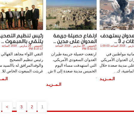
لعدوان يستهدف
ارتفاع حصيلة جريمة
رئيس تنظيم التصحي
بـ 3 ...
العدوان على مدين ...
يلتقي باالمبعوث ...
الجمعة , 30 مـارس , 2018 الساعة 1:00:03
الخميس , 29 مـارس , 2018 الساعة
الخميس , 29 مـارس , 2018 الساعة
8:37:17 PM
8:52:02 PM
انية مواطنين في
ارتفعت حصيلة جريمة طيران
التقي اللواء مجاهد القهالي
ن العدوان الأمريكي
العدوان السعودي الأمريكي،
رئيس تنظيم التصحيح
لى مدينة صعدة خلال
التي استهدفت مساء اليوم
والوفدالمرافق له باالسيد م
ماضية، ك. .
الخميس مدينة صعدة إلى 8 ش.
غريثت المبعوث الخاص للا. .
.
الـمــزيـد
الـمــ
الـمــزيـد
..
>
3
2
1