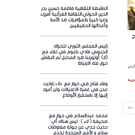
الناشطة الثقافية فاطمة حسين بدر
الدين الحوثي:الثقافة القرآنية أفرزت
وعيا كبيرا بالمؤامرات ضد الأمة
وأعدائها الحقيقيين
ح
رئيس المجلس الثوري للحراك
الجنوبي فادي باعوم في لقاء مع
(لا) :أولويتنا طرد المحتل ثم النقاش
حول فك الارتباط
ارتن
زيـد
وفاء فتاح فـي حوار مع «لا»:غادرت
عدن في غمرة الاغتيالات ولن أعود
إليها إلا باستقرار الأوضاع
>>
محمد عبدالسلام في حوار مع
صحيفة ( لاء ) : ليس هناك أي
حديث جدي عن جولة مفاوضات
سلام و الأمم المتحدة تخدم