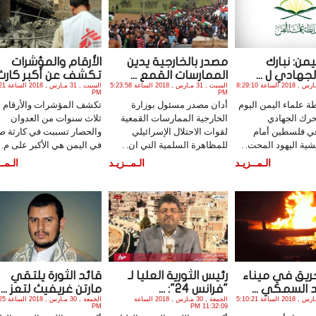
يمن: نبارك
مصدر بالخارجية يدين
الأرقام والمؤشرات
لجهادي ل ...
الممارسات القمع ...
تكشف عن أكبر كارث .
السبت , 31 مـارس , 2018 الساعة 8:29:10
السبت , 31 مـارس , 2018 الساعة 5:23:58
السبت , 31 
PM
PM
ة علماء اليمن اليوم
أدان مصدر مسئول بوزارة
تكشف المؤشرات والأرقام 
حرك الجهادي
الخارجية الممارسات القمعية
ثلاث سنوات من العدوان
في فلسطين أمام
لقوات الاحتلال الإسرائيلي
والحصار تسببت في كارثة ص
ية اليهود المحت. .
للمظاهرة السلمية التي ان. .
في اليمن هي الأكبر على م. .
الـمــزيـد
الـمــزيـد
الـمــ
يق في ميناء
رئيس الثورية العليا لـ
قائد الثورة يلتقي
 السمكي ...
"فرانس 24": ...
مارتن غريفيث لتعز ...
السبت , 31 مـارس , 2018 الساعة 5:10:21
الجمعة , 30 مـارس , 2018 الساعة
الجمعة , 30
PM
11:32:09 PM