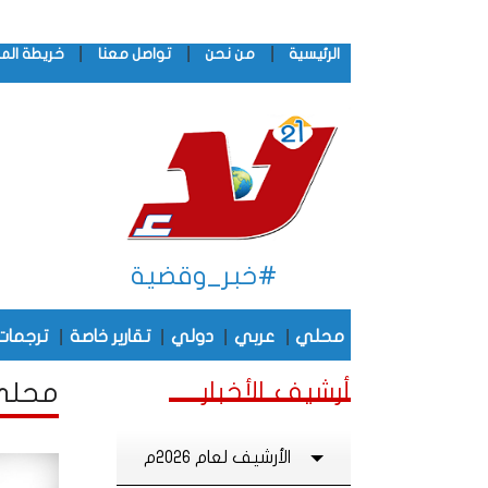
|
|
|
الرئيسية
من نحن
تواصل معنا
خريطة الم
#خبر_وقضية
|
|
|
|
محلي
عربي
دولي
تقارير خاصة
ترجمات
أرشيف الأخبار
محلي 
الأرشيف لعام 2026م