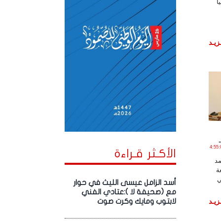
ا
زيـد
 مـارس , 2018 الساعة 4:55:09
الأكـثر قـراءة
مد
ة
ي
أسد الزامل عيسى الليث في حوار
مع (صحيفة لا ):عتادي الفني
زيـد
لابتوب ومايك وكرت صوت