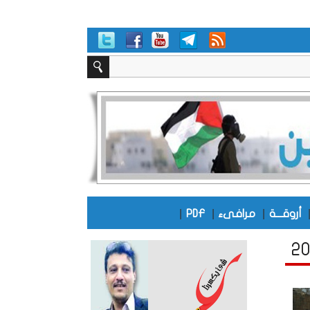
|
|
|
أروقـــة
مرافىء
PDF