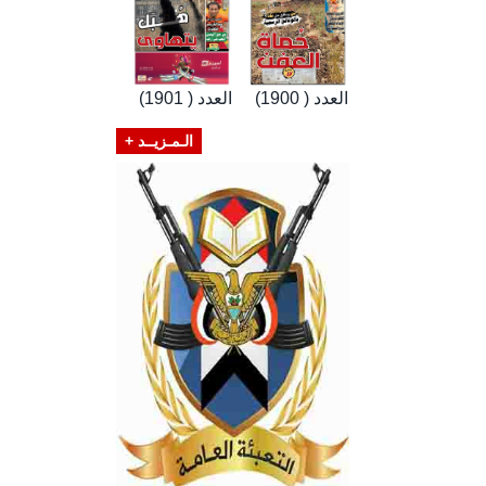
العدد ( 1900)
العدد ( 1901)
الـمـزيــد +