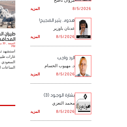
مروان ناصح
أرشيف شهر ديـسـمـبـر ,
8/5/2026
المزيد
أرشيف شهر نـوفـمـبـر ,
هدوءٌ.. يثير الضجيج!
أرشيف شهر ديـسـمـبـر ,
عدنان باوزير
طيران ا
8/5/2026
المزيد
المحافظات 
PM
استشهد ثم
غارات طيرا
الرد واجب
السعودي ع
د. مهيوب الحسام
الساعات ال
8/5/2026
المزيد
بشارة الوجود (3)
محمد التعزي
8/5/2026
المزيد