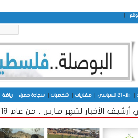
|
وقع
|
|
|
|
|
|
«لا» 21 السياسي
مقـاربات
شخصيات
سجادة حمراء
رياضة
أرشيف الأخبار لشهر مـارس , من عام 2018