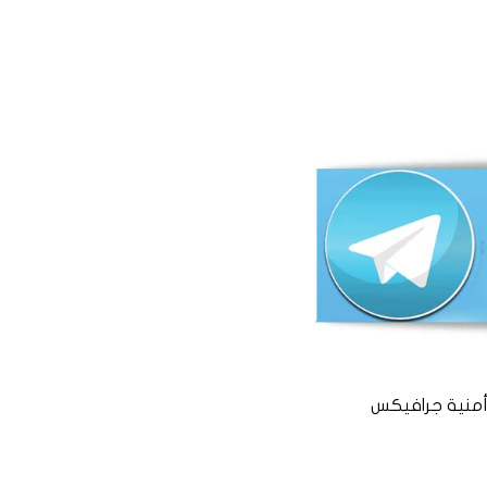
منية جرافيكس