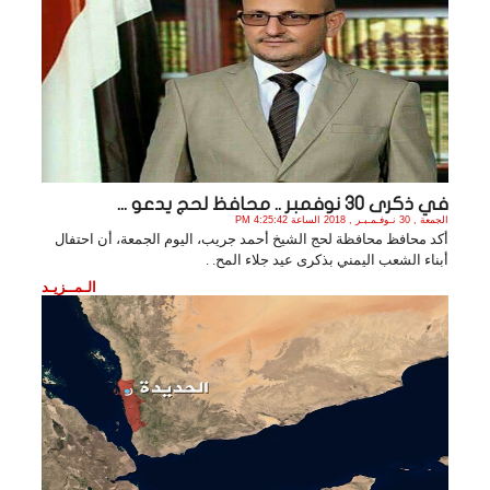
في ذكرى 30 نوفمبر .. محافظ لحج يدعو ...
الجمعة , 30 نـوفـمـبـر , 2018 الساعة 4:25:42 PM
أكد محافظ محافظة لحج الشيخ أحمد جريب، اليوم الجمعة، أن احتفال
أبناء الشعب اليمني بذكرى عيد جلاء المح. .
الـمــزيـد