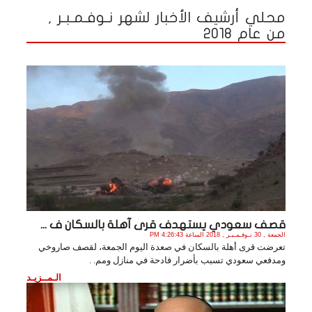
محلي أرشيف الأخبار لشهر نـوفـمـبـر ,
من عام 2018
قصف سعودي يستهدف قرى آهلة بالسكان ف ...
الجمعة , 30 نـوفـمـبـر , 2018 الساعة 4:26:43 PM
تعرضت قرى أهلة بالسكان في صعدة اليوم الجمعة، لقصف صاروخي
ومدفعي سعودي تسبب بأضرار فادحة في منازل ومم. .
الـمــزيـد