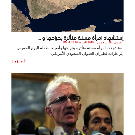
إستشهاد امرأة مسنة متأثرة بجراحها و ...
الخميس , 29 نـوفـمـبـر , 2018 الساعة 4:42:20 PM
استشهدت امرأة مسنة متأثرة بجراحها وأصيبت طفلة اليوم الخميس
إثر غارات لطيران العدوان السعودي الأمريكي. .
الـمــزيـد