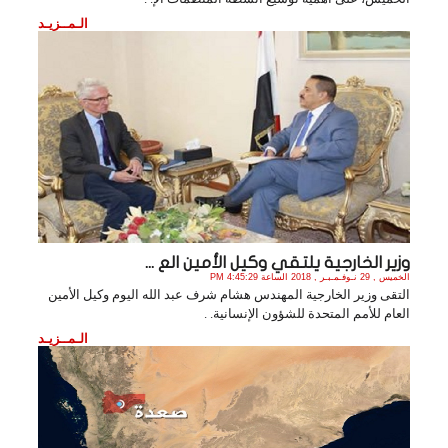
الـمــزيـد
وزير الخارجية يلتقي وكيل الأمين الع ...
الخميس , 29 نـوفـمـبـر , 2018 الساعة 4:45:29 PM
التقى وزير الخارجية المهندس هشام شرف عبد الله اليوم وكيل الأمين
العام للأمم المتحدة للشؤون الإنسانية. .
الـمــزيـد