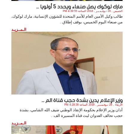
مارك لوكوك يصل صنعاء ويحدد 5 أولويا ...
الخميس , 29 نـوفـمـبـر , 2018 الساعة 4:39:55 PM
طالب وكيل الأمين العام للأمم المتحدة للشؤون الإنسانية، مارك لوكوك،
من صنعاء اليوم الخميس، بوقف إطلاق. .
الـمــزيـد
وزير الإعلام يدين بشدة حجب قناة الم ...
الأربعاء , 28 نـوفـمـبـر , 2018 الساعة 4:29:36 PM
أدان وزير الإعلام بحكومة الإنقاذ الوطني ضيف الله الشامي، بشدة
حجب تحالف العدوان لبث قناة المسيرة الف. .
الـمــزيـد