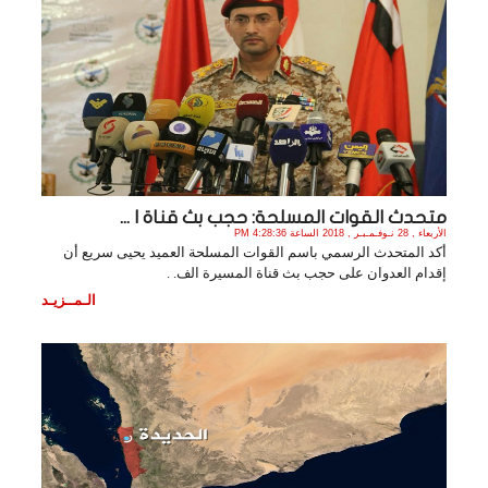
متحدث القوات المسلحة: حجب بث قناة ا ...
الأربعاء , 28 نـوفـمـبـر , 2018 الساعة 4:28:36 PM
أكد المتحدث الرسمي باسم القوات المسلحة العميد يحيى سريع أن
إقدام العدوان على حجب بث قناة المسيرة الف. .
الـمــزيـد