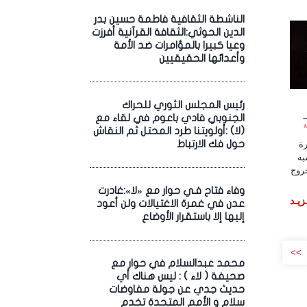
الناشطة الثقافية فاطمة حسين بدر
الدين الحوثي:الثقافة القرآنية أفرزت
وعيا كبيرا بالمؤامرات ضد الأمة
وأعدائها الحقيقيين
رئيس المجلس الثوري للحراك
الجنوبي فادي باعوم في لقاء مع
لساعة
(لا) :أولويتنا طرد المحتل ثم النقاش
حول فك الارتباط
ة
به
خروج
وفاء فتاح فـي حوار مع «لا»:غادرت
زيـد
عدن في غمرة الاغتيالات ولن أعود
إليها إلا باستقرار الأوضاع
>>
محمد عبدالسلام في حوار مع
صحيفة ( لاء ) : ليس هناك أي
حديث جدي عن جولة مفاوضات
سلام و الأمم المتحدة تخدم