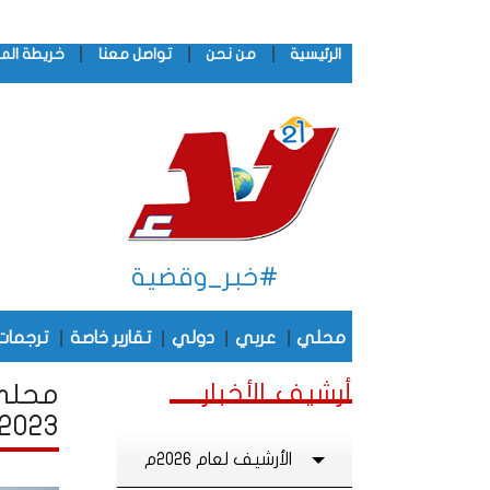
|
|
|
الرئيسية
من نحن
تواصل معنا
خريطة الم
#خبر_وقضية
|
|
|
|
محلي
عربي
دولي
تقارير خاصة
ترجمات
أرشيف الأخبار
محلي 
2023
الأرشيف لعام 2026م