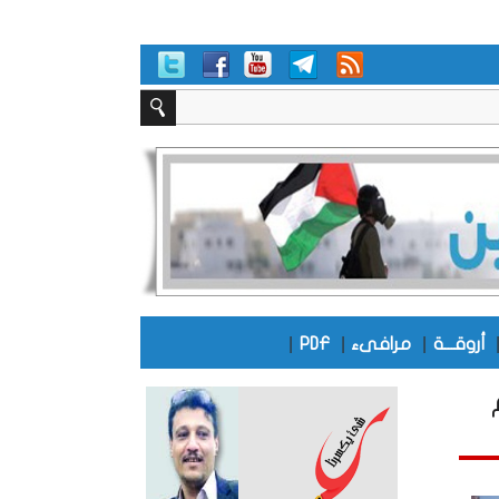
|
|
|
أروقـــة
مرافىء
PDF