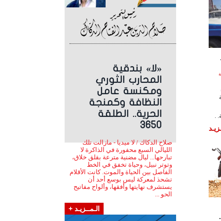
«لا» بندقية
لساعة
المحارب الثوري
ومكنسة عامل
النظافة وكمنجة
الحرية.. الطلقة
 .
3650
زيـد
صلاح الدكاك / لا ميديا - مازالت تلك
الليالي السبع محفورة في الذاكرة لا
تبارحها... ليال مضنية مترعة بقلق خلاق،
وتوتر نبيل، وحياة تخفق في الخط
الفاصل بين الحياة والموت. كانت الأقلام
تشحذ لمعركة ليس بوسع أحد أن
يستشرف نهايتها وأفقها، وألواح مفاتيح
الحو ...
الـمــزيـد +