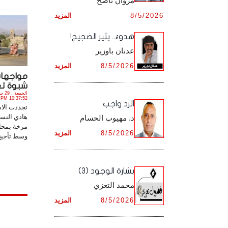
مروان ناصح
أرشيف شهر ديـسـمـبـر ,
8/5/2026
المزيد
أرشيف شهر نـوفـمـبـر ,
هدوءٌ.. يثير الضجيج!
أرشيف شهر ديـسـمـبـر ,
عدنان باوزير
8/5/2026
المزيد
مواجها
شبوة تغل
10:37:52 PM
الرد واجب
تجددت الاش
هادي النسي
د. مهيوب الحسام
مرخة بمحا
8/5/2026
المزيد
وسط تأجيج 
بشارة الوجود (3)
محمد التعزي
8/5/2026
المزيد