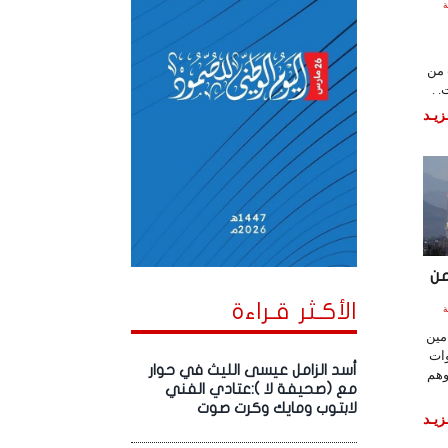
لساعة
 من
 .
زيـد
من
الأكـثر قـراءة
لساعة
مين
ات
أسد الزامل عيسى الليث في حوار
وهم
مع (صحيفة لا ):عتادي الفني
لابتوب ومايك وكرت صوت
زيـد