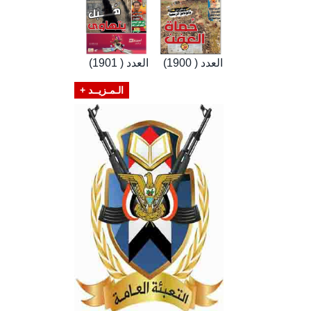
العدد ( 1900)
العدد ( 1901)
الـمـزيــد +