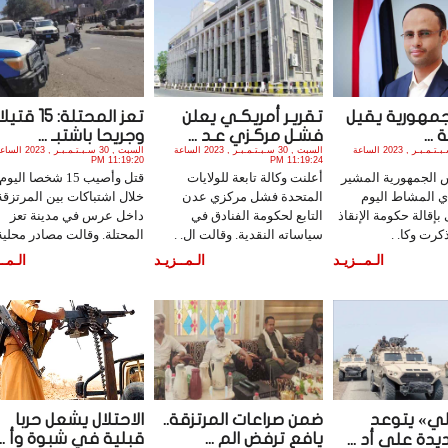
جمهورية يقيل
تقريـر أمريكـي يعلن
تعز المحتلة: 15 قتيلا
...
فشـل مركـزي عـد ...
وجريحا باشتبـ ...
السبت , 30 سـبـتـمـبـر , 2023 الساعة
السبت , 30 سـبـتـمـبـر , 2023 الساعة
السبت , 30 سـبـتـمـبـر , 2023 ا
11:19:20 PM
11:19:24 PM
 الجمهورية المشير
أعلنت وكالة تابعة للولايات
قتل وأصيب 15 شخصا اليوم
ي المشاط اليوم
المتحدة فشل مركزي عدن
خلال اشتباكات بين المرتزقة
بإقالة حكومة الإنقاذ
التابع لحكومة الفنادق في
داخل عرس في مدينة تعز
كرت وكا. .
سياساته النقدية. وقالت ال. .
المحتلة. وقالت مصادر محلية.
الـمــزيـد
الـمــزيـد
الـمــ
الي» يتوعد
ضمن صراعات المرتزقة..
الاحتلال يشعل حربا
يافع ترفض الم ...
قبلية في شبوة وأ ...
دة على أد ...