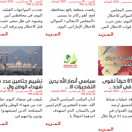
السبت , 30 سـبـتـمـبـر , 2023 الساعة
السبت , 30 سـبـتـمـبـر , 2023 ا
السبت , 30 سـبـتـمـبـر , 2023 الساعة
11:04:48 PM
11:09:23 PM
رفضت منطقة يافع بمحافظة
تجددت المواجهات القبلية،
سمى المجلس
لحج، أهم ركائز ما يسمى
اليوم، في محافظتي أبين
الموالي للاحتلال
«المجلس الانتقالي» الموالي
وشبوة، في ظل سعي حثيث
 اليوم، بشن حرب
للاحتلال الإماراتي، اليوم،. .
قبل الاحتلال ومرتزقته الى ت.
وات الاحتلال الس. .
الـمــزيـد
الـمــ
الـمــزيـد
تسجيل 61 خرقاً لقوى
سياسي أنصار الله يدين
تشييع جثامين عدد 
في الحد ...
التفجيرات الا ...
شهداء الوطن وال ...
السبت , 30 سـبـتـمـبـر , 2023 الساعة
السبت , 30 سـبـتـمـبـر , 2023 الساعة
السبت , 30 سـبـتـمـبـر , 2023 ا
8:49:25 PM
8:52:39 PM
ة عمليات ضباط
أدان المكتب السياسي لأنصار
شُيعت في صنعاء، اليوم، جثا
التنسيق لرصد
الله، بشدة التفجيرين الإجراميين
عدد من شهداء الوطن والقو
ى العدوان في
في باكستان، الذي استهدف
المسلحة، الذين استشهدوا 
محافظة الحديدة 61 خرقاً خلال
احدهما احتفالا با. .
يؤدون واجبهم في. .
الـمــزيـد
الـمــ
الـمــزيـد