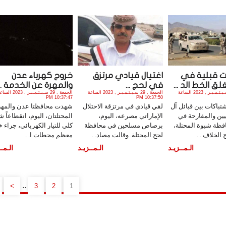
ت قبلية في
اغتيال قيادي مرتزق
خروج كهرباء عدن
ق الخط الد ...
في لحج ...
والمهرة عن الخدمة ...
الجمعة , 29 سـبـتـمـبـر , 2023 الساعة
الجمعة , 29 سـبـتـمـبـر , 2023 الساعة
الجمعة , 29 سـبـتـمـبـر , 2023 ا
10:37:47 PM
10:37:50 PM
تباكات بين قبائل آل
لقي قيادي في مرتزقة الاحتلال
شهدت محافظتا عدن والمهر
ين والمقارحة في
الإماراتي مصرعه، اليوم،
المحتلتان، اليوم، انقطاعاً ش
فظة شبوة المحتلة،
برصاص مسلحين في محافظة
كلي للتيار الكهربائي، جراء 
الخلاف . .
لحج المحتلة. وقالت مصاد. .
معظم محطات ا. .
الـمــزيـد
الـمــزيـد
الـمــ
..
>
3
2
1