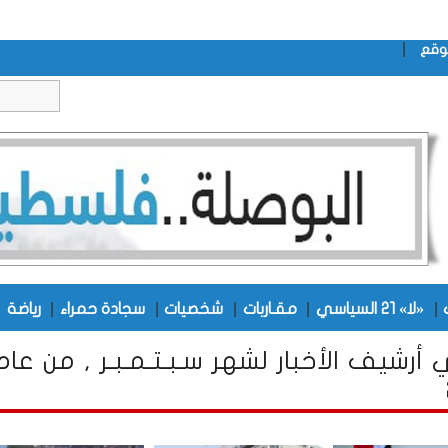
|
وقع
|
|
|
|
|
|
«لا» 21 السياسي
مقـاربات
شخصيات
سجادة حمراء
رياضة
أرشيف الأخبار لشهر سـبـتـمـبـر , من عام