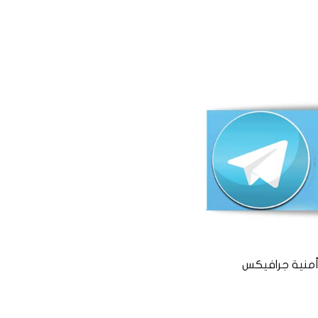
منية جرافيكس