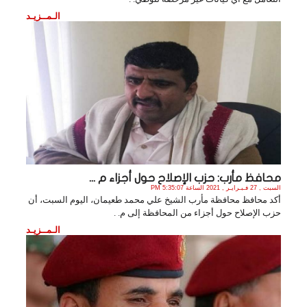
الـمــزيـد
محافظ مأرب: حزب الإصلاح حول أجزاء م ...
السبت , 27 فـبـرايـر , 2021 الساعة 5:35:07 PM
أكد محافظ محافظة مأرب الشيخ علي محمد طعيمان، اليوم السبت، أن
حزب الإصلاح حول أجزاء من المحافظة إلى م. .
الـمــزيـد