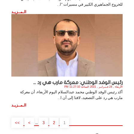
للخروج الجماهيري الكبير في مسيرات "ا. .
الـمــزيـد
رئيس الوفد الوطني: معركة مارب هي رد ...
الأربعاء , 24 فـبـرايـر , 2021 الساعة 11:27:10 PM
أكد رئيس الوفد الوطني محمد عبدالسلام اليوم الأربعاء، أن معركة
مارب هي رد على التصعيد، لافتا إلى أن ا. .
الـمــزيـد
..
>>
>
3
2
1