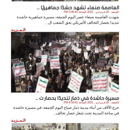
العاصمة صنعاء تشهد حشدًا جماهيريًا ...
الجمعة , 26 فـبـرايـر , 2021 الساعة 5:46:43 PM
شهدت العاصمة صنعاء عصر اليوم الجمعة، مسيرة جماهيرية حاشدة
تنديدا بحصار التحالف الأمريكي بحق الشعب ال. .
الـمــزيـد
مسيرة حاشدة في ذمار تنديدًا بحصار ت ...
الجمعة , 26 فـبـرايـر , 2021 الساعة 4:54:01 PM
خرج الآلاف من أبناء مدينة ذمار صباح اليوم الجمعة، في مسيرة حاشدة
في ساحة المدينة تحت شعار حصار تحالف. .
الـمــزيـد