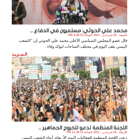
محمد علي الحوثي: مستمرون في الدفاع ...
الجمعة , 26 فـبـرايـر , 2021 الساعة 4:48:33 PM
قال عضو المجلس السياسي الأعلى محمد علي الحوثي إن "الشعب
اليمني يقف اليوم في مختلف الساحات ليؤكد وفاء. .
الـمــزيـد
اللجنة المنظمة تدعو للخروج الجماهير ...
الأربعاء , 24 فـبـرايـر , 2021 الساعة 11:28:13 PM
دعت اللجنة المنظمة للفعاليات اليوم الأربعاء، أبناء الشعب اليمني