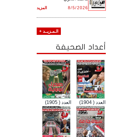
8/5/2026
المزيد
الـمـزيــد +
أعداد الصحيفة
العدد ( 1904)
العدد ( 1905)