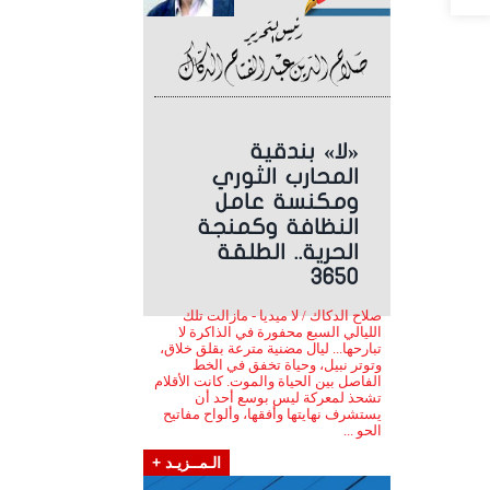
«لا» بندقية
المحارب الثوري
ومكنسة عامل
النظافة وكمنجة
الحرية.. الطلقة
3650
صلاح الدكاك / لا ميديا - مازالت تلك
الليالي السبع محفورة في الذاكرة لا
تبارحها... ليال مضنية مترعة بقلق خلاق،
وتوتر نبيل، وحياة تخفق في الخط
الفاصل بين الحياة والموت. كانت الأقلام
تشحذ لمعركة ليس بوسع أحد أن
يستشرف نهايتها وأفقها، وألواح مفاتيح
الحو ...
الـمــزيـد +