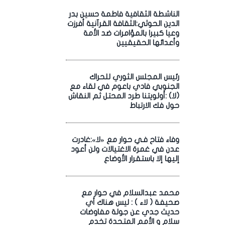
الناشطة الثقافية فاطمة حسين بدر
الدين الحوثي:الثقافة القرآنية أفرزت
وعيا كبيرا بالمؤامرات ضد الأمة
وأعدائها الحقيقيين
رئيس المجلس الثوري للحراك
الجنوبي فادي باعوم في لقاء مع
(لا) :أولويتنا طرد المحتل ثم النقاش
حول فك الارتباط
وفاء فتاح فـي حوار مع «لا»:غادرت
عدن في غمرة الاغتيالات ولن أعود
إليها إلا باستقرار الأوضاع
محمد عبدالسلام في حوار مع
صحيفة ( لاء ) : ليس هناك أي
حديث جدي عن جولة مفاوضات
سلام و الأمم المتحدة تخدم