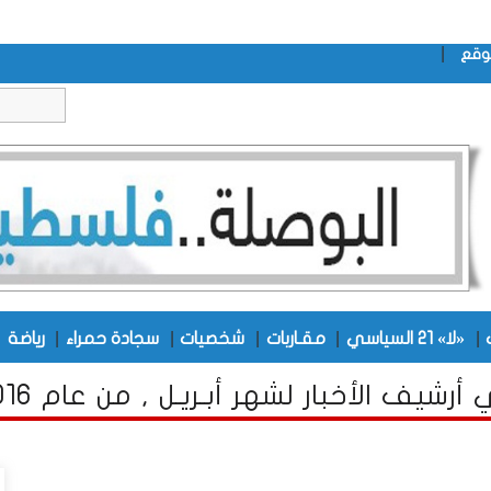
|
وقع
|
|
|
|
|
|
«لا» 21 السياسي
مقـاربات
شخصيات
سجادة حمراء
رياضة
رشيف الأخبار لشهر أبـريـل , من عام 2016