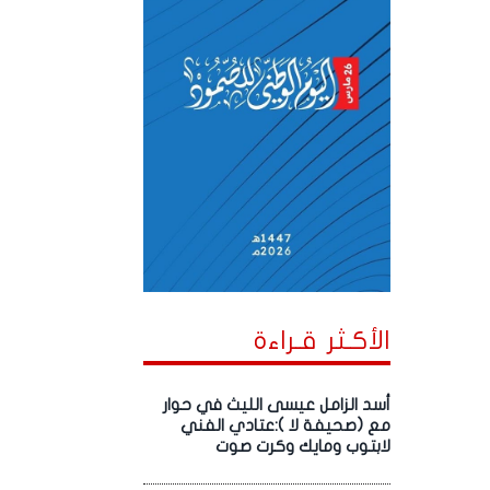
الأكـثر قـراءة
أسد الزامل عيسى الليث في حوار
مع (صحيفة لا ):عتادي الفني
لابتوب ومايك وكرت صوت