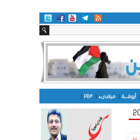
|
|
|
أروقـــة
مرافىء
PDF
>>