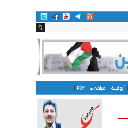
|
|
|
أروقـــة
مرافىء
PDF