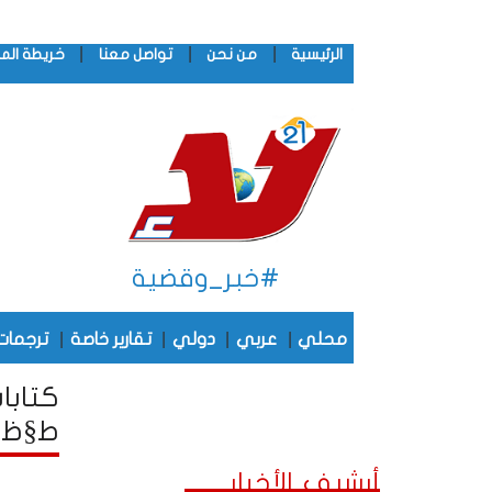
|
|
|
الرئيسية
من نحن
تواصل معنا
خريطة الم
#خبر_وقضية
|
|
|
|
محلي
عربي
دولي
تقارير خاصة
ترجمات
ط§ظ„ط¹ظ„ظٹ/ ظ„ط§ ظ
أرشيف الأخبار