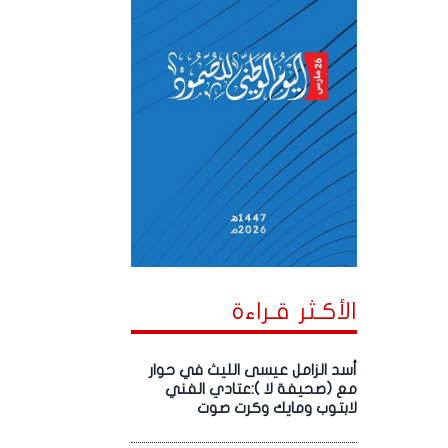
الأكـثر قـراءة
أسد الزامل عيسى الليث في حوار
مع (صحيفة لا ):عتادي الفني
لابتوب ومايك وكرت صوت