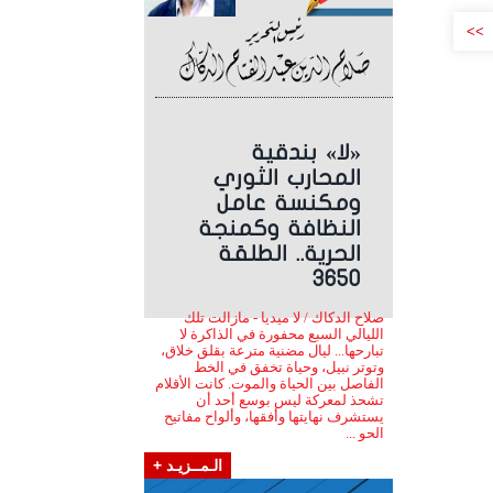
>>
«لا» بندقية
المحارب الثوري
ومكنسة عامل
النظافة وكمنجة
الحرية.. الطلقة
3650
صلاح الدكاك / لا ميديا - مازالت تلك
الليالي السبع محفورة في الذاكرة لا
تبارحها... ليال مضنية مترعة بقلق خلاق،
وتوتر نبيل، وحياة تخفق في الخط
الفاصل بين الحياة والموت. كانت الأقلام
تشحذ لمعركة ليس بوسع أحد أن
يستشرف نهايتها وأفقها، وألواح مفاتيح
الحو ...
الـمــزيـد +