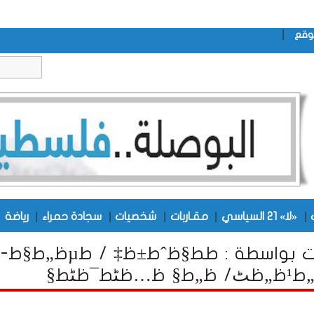
|
وقع
|
|
|
|
|
|
«لا» 21 السياسي
مقـاربات
شخصيات
سجادة حمراء
رياضة
كتابات بواسطة : ط­ط§ظˆط±ظ‡ / طµظ„ط§ط­
…ظٹط¯ظٹط§