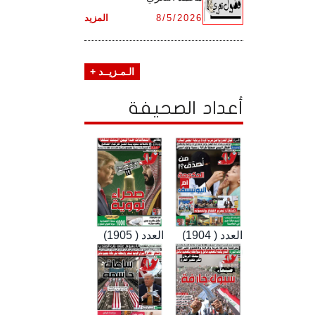
8/5/2026
المزيد
الـمـزيــد +
أعداد الصحيفة
العدد ( 1904)
العدد ( 1905)