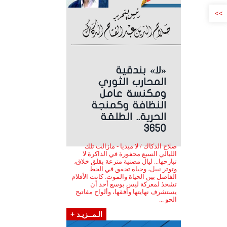
>>
«لا» بندقية
المحارب الثوري
ومكنسة عامل
النظافة وكمنجة
الحرية.. الطلقة
3650
صلاح الدكاك / لا ميديا - مازالت تلك
الليالي السبع محفورة في الذاكرة لا
تبارحها... ليال مضنية مترعة بقلق خلاق،
وتوتر نبيل، وحياة تخفق في الخط
الفاصل بين الحياة والموت. كانت الأقلام
تشحذ لمعركة ليس بوسع أحد أن
يستشرف نهايتها وأفقها، وألواح مفاتيح
الحو ...
الـمــزيـد +