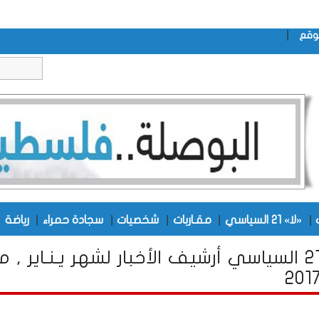
|
وقع
|
|
|
|
|
|
«لا» 21 السياسي
مقـاربات
شخصيات
سجادة حمراء
رياضة
«لا» 21 السياسي أرشيف الأخبار لشهر يـنـاير , م