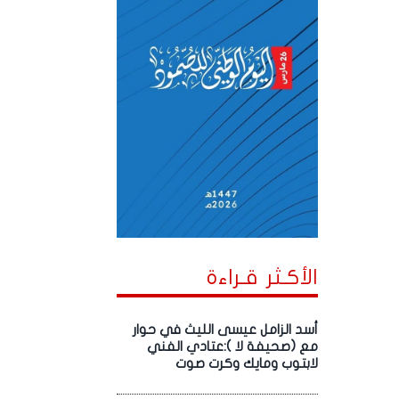
الأكـثر قـراءة
أسد الزامل عيسى الليث في حوار
مع (صحيفة لا ):عتادي الفني
لابتوب ومايك وكرت صوت