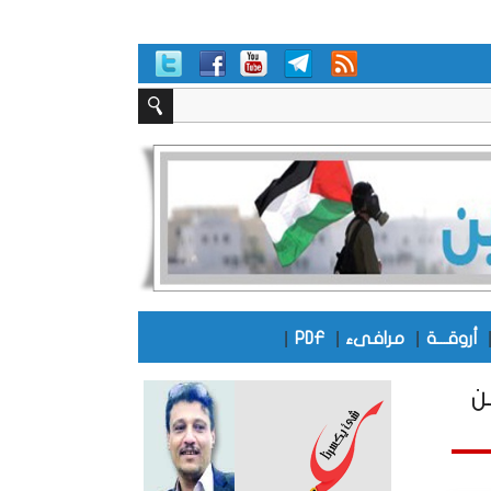
|
|
|
أروقـــة
مرافىء
PDF
ن