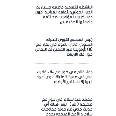
الناشطة الثقافية فاطمة حسين بدر
الدين الحوثي:الثقافة القرآنية أفرزت
وعيا كبيرا بالمؤامرات ضد الأمة
وأعدائها الحقيقيين
رئيس المجلس الثوري للحراك
الجنوبي فادي باعوم في لقاء مع
(لا) :أولويتنا طرد المحتل ثم النقاش
حول فك الارتباط
وفاء فتاح فـي حوار مع «لا»:غادرت
عدن في غمرة الاغتيالات ولن أعود
إليها إلا باستقرار الأوضاع
محمد عبدالسلام في حوار مع
صحيفة ( لاء ) : ليس هناك أي
حديث جدي عن جولة مفاوضات
سلام و الأمم المتحدة تخدم