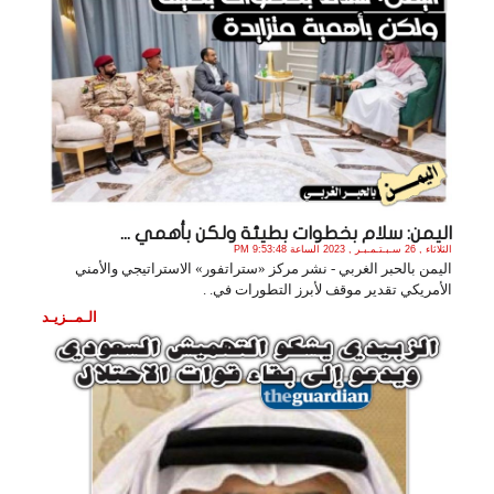
اليمن: سلام بخطوات بطيئة ولكن بأهمي ...
الثلاثاء , 26 سـبـتـمـبـر , 2023 الساعة 9:53:48 PM
اليمن بالحبر الغربي - نشر مركز «ستراتفور» الاستراتيجي والأمني
الأمريكي تقدير موقف لأبرز التطورات في. .
الـمــزيـد