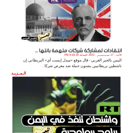
انتقادات لمشاركة شركات متهمة بانتها ...
الأحد , 17 سـبـتـمـبـر , 2023 الساعة 8:04:16 PM
اليمن بالحبر الغربي - قال موقع «ميدل إيست آي» البريطاني إن
ناشطين بريطانيين يشنون حملة ضد معرض شركا. .
الـمــزيـد