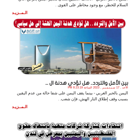
السلام للخطر، مع وجود مخاطر على القوى. .
الـمــزيـد
بين الأمل والتردد.. هل تؤدي هدنة ال ...
الأحد , 17 سـبـتـمـبـر , 2023 الساعة 8:23:19 PM
اليمن بالحبر الغربي - بينما يقف اليمن على شفا حالة من عدم اليقين
بسبب وقف إطلاق النار الهش، فإن شعب. .
الـمــزيـد