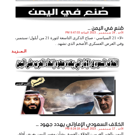
صُنع في اليمن ...
الأحد , 24 سـبـتـمـبـر , 2023 الساعة 9:47:03 PM
«لا» 21 السياسي - صباح الذكرى التاسعة لثورة 21 من أيلول/ سبتمبر،
وفي العرض العسكري الأضخم الذي تشهد. .
الـمــزيـد
الخلاف السعودي الإماراتي يهدد جهود ...
الأحد , 17 سـبـتـمـبـر , 2023 الساعة 8:24:18 PM
اليمن بالحبر الغربي - الخلاف العميق بشأن مصير اليمن يعرض آفاق