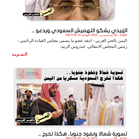
الزبيدي يشكو التهميش السعودي ويدعو ...
الثلاثاء , 26 سـبـتـمـبـر , 2023 الساعة 9:52:15 PM
اليمن بالحبر الغربي - انتقد عضو ما يسمى مجلس القيادة الرئاسي -
رئيس المجلس الانتقالي، عيدروس الزبيد. .
الـمــزيـد
تسوية شمالا ونفوذ جنوبا.. هكذا تخرج ...
الثلاثاء , 26 سـبـتـمـبـر , 2023 الساعة 9:50:53 PM