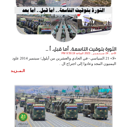
الثورة بتوقيت التاسعة.. أما قبل.. أ ...
الأحد , 24 سـبـتـمـبـر , 2023 الساعة 9:50:19 PM
«لا» 21 السياسي - في الحادي والعشرين من أيلول/ سبتمبر 2014 عاود
اليمنيون المجد وعادوا إلى اجتراح ال. .
الـمــزيـد