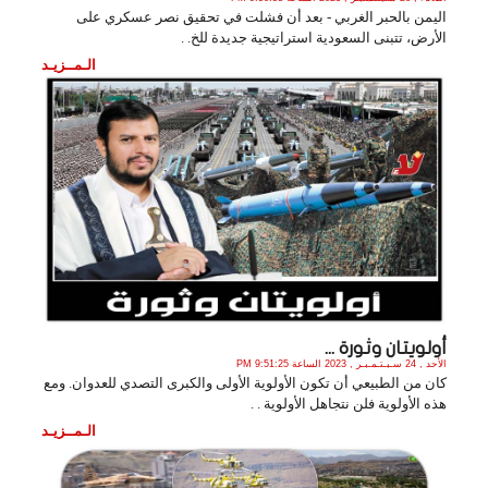
اليمن بالحبر الغربي - بعد أن فشلت في تحقيق نصر عسكري على
الأرض، تتبنى السعودية استراتيجية جديدة للخ. .
الـمــزيـد
أولويتان وثورة ...
الأحد , 24 سـبـتـمـبـر , 2023 الساعة 9:51:25 PM
كان من الطبيعي أن تكون الأولوية الأولى والكبرى التصدي للعدوان. ومع
هذه الأولوية فلن نتجاهل الأولوية . .
الـمــزيـد