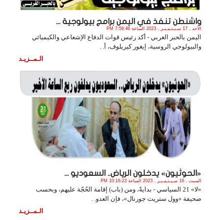
واشنطن تنفذ في اليمن برامج بيولوجية ...
الأحد , 17 سـبـتـمـبـر , 2023 الساعة 7:59:46 PM
اليمن بالحبر الغربي - أكد رئيس قوات الدفاع الإشعاعي والكيميائي
والبيولوجي الروسية، إيغور كيريلوف، أ. .
الـمــزيـد
«الحوثيون» يدخلون الرياض.. السعوديو ...
السبت , 16 سـبـتـمـبـر , 2023 الساعة 10:16:23 PM
«لا» 21 السياسي - بدايةً، ومن (باب) إقامة الحُجّة عليهم، وبحسب
صحيفة «وول ستريت جورنال»، فإن العدو. .
الـمــزيـد