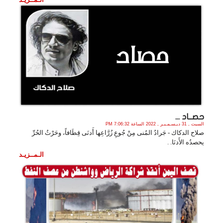
حصــاد ...
السبت , 31 ديـسـمـبـر , 2022 الساعة 7:06:32 PM
صلاح الدكاك - جَرادُ المُنى مِنْ جُوعِ زُرَّاعِها أَدنَى قِطَافاً، وحَرْثُ الحُرِّ
يحصدُه الأَدنَا. .
الـمــزيـد