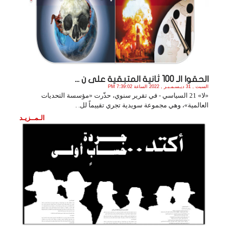
الحقوا الـ 100 ثانية المتبقية على ن ...
السبت , 31 ديـسـمـبـر , 2022 الساعة 7:39:02 PM
«لا» 21 السياسي - في تقرير سنوي، حذّرت «مؤسسة التحديات
العالمية»، وهي مجموعة سويدية تجري تقييماً لل. .
الـمــزيـد