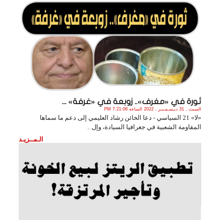
ثورة في «مغرف».. زوبعة في «غرفة» ...
السبت , 31 ديـسـمـبـر , 2022 الساعة 7:21:06 PM
«لا» 21 السياسي - دعا الخائن رشاد العليمي إلى دعم ما سماها
المقاومة الشعبية في جغرافيا السيادة، وإل. .
الـمــزيـد