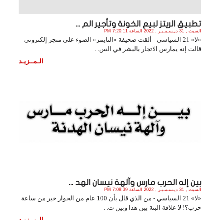
تطبيق الريتز لبيع الخونة وتأجير الم ...
السبت , 31 ديـسـمـبـر , 2022 الساعة 7:20:11 PM
«لا» 21 السياسي - ألقت صحيفة «التايمز» الضوء على متجر إلكتروني
قالت إنه يمارس الاتجار بالبشر في الس. .
الـمــزيـد
بين إله الحرب مارس وآلهة نيسان الهد ...
السبت , 31 ديـسـمـبـر , 2022 الساعة 7:08:39 PM
«لا» 21 السياسي - من الذي قال بأن 100 عام من الحوار خير من ساعة
حرب؟! لا علاقة البتة بين هذا وبين ت. .
الـمــزيـد