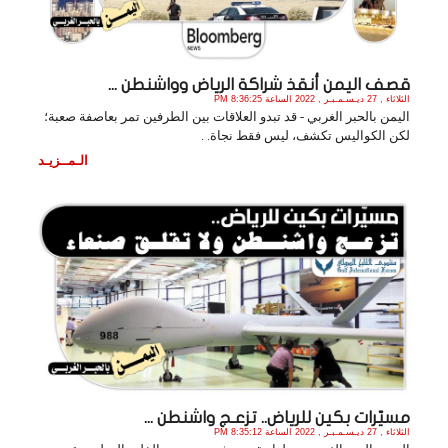
قصف اليمن أنقذ شراكة الرياض وواشنطن ...
الثلاثاء , 27 ديـسـمـبـر , 2022 الساعة 8:36:25 PM
اليمن بالحبر الغربي - قد تبدو العلاقات بين الطرفين تمر بعاصفة صعبة؛
لكن الكواليس تكشف، ليس فقط نجاة. .
الـمــزيـد
مسيّرات بكين للرياض.. تزعـج واشنطن ...
الثلاثاء , 27 ديـسـمـبـر , 2022 الساعة 8:35:12 PM