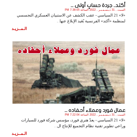
أكتد.. جردة حسابٍ أولى ...
السبت , 31 ديـسـمـبـر , 2022 الساعة 7:38:05 PM
«لا» 21 السياسي - عقب الكشف عن الاستبيان العسكري التجسسي
لمنظمة «أكتد» الفرنسية بُعَيد الإبلاغ عنها. .
الـمــزيـد
عمال فورد وعملاء أحفاده ...
السبت , 31 ديـسـمـبـر , 2022 الساعة 7:22:04 PM
«لا» 21 السياسي - يعدّ هنري فورد، مؤسس شركة فورد للسيارات
وراعي تطوير تقنية نظام التجميع للإنتاج ال. .
الـمــزيـد