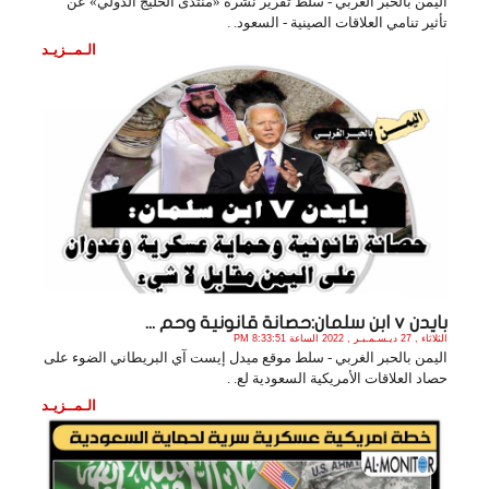
اليمن بالحبر الغربي - سلط تقرير نشره «منتدى الخليج الدولي» عن
تأثير تنامي العلاقات الصينية - السعود. .
الـمــزيـد
بايدن v ابن سلمان:حصانة قانونية وحم ...
الثلاثاء , 27 ديـسـمـبـر , 2022 الساعة 8:33:51 PM
اليمن بالحبر الغربي - سلط موقع ميدل إيست آي البريطاني الضوء على
حصاد العلاقات الأمريكية السعودية لع. .
الـمــزيـد