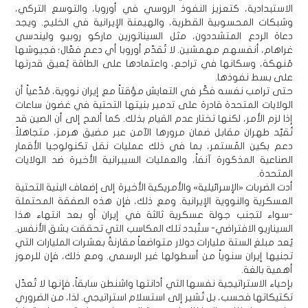
الاستبدادية، كتعزيز النفوذ الروسي في أوروبا، والتوسع التركي،
وشبكات المحسوبية القطرية، والهيمنة الإيرانية في الخليج. ويجد
دعاة الردع المتشددون، مثل السيناتورين ماركو روبيو وليندسي
غراهام، أنفسهم مهمشين. لا تُقدّم أوروبا أي دعمٍ فعّال؛ فجيوشها
مُنهكة، وسكانها في تراجع، واعتمادها على الطاقة يُعيق قدرتها
على بسط نفوذها.
حتى ترامب نفسه فكّر في التعايش مؤقتاً مع إيران نووية، مُدّعياً أن
الولايات المتحدة قادرة على تدمير بنيتها التحتية في غضون ساعات
إذا لزم الأمر، لكنها تختار عدم القيام بذلك. كما ألمح إلى أن الصين قد
تُقيّد طهران مقابل ضمان مرورها الآمن عبر مضيق هرمز، متجاهلاً
دعم بكين المُستمر، بما في ذلك عمليات نقل تكنولوجيا الأقمار
الصناعية المذكورة آنفاً، والعمليات السيبرانية الأخيرة ضد الولايات
المتحدة.
أدت الضربات «الإسرائيلية» والأمريكية الأخيرة إلى إضعاف البنية التحتية
العسكرية والنووية الإيرانية. ومع ذلك، فإن هذه الصفقة المحتملة
-سواء لتجنب جولة عسكرية ثالثة في إيران أو بعد انتهاء هذا
السيناريو الافتراضي- ستُبدد تلك المكاسب التي تحققت بشق الأنفس.
يُعد مبلغ الستة مليارات دولار متواضعاً مقارنةً بعشرات المليارات التي
تجنيها إيران سنوياً من أسطولها غير الرسمي. ومع ذلك، فإن للرموز
أهمية بالغة.
بإحياء الاستراتيجية نفسها التي أدانتها واشنطن سابقاً، فإنها لا تُعدّل
تكتيكاتها فحسب، بل تُشير إلى استسلام استراتيجي. لذا، من الضروري