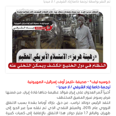
تم النشر بواسطة
ترجمة خاصة:إياد الشرفـي / لا ميديا
خوسيه ليف* - صحيفة «تايمز أوف إسرائيل» الصهيونية
ترجمة خاصة:إياد الشرفي / لا ميديا -
أخيراً أثمر العدوان على إيران فوائد عظيمة جناها قادة إيران، من ضمنها
فرض رسوم عبور المضيق المختطف
انتقد الرئيس دونالد ترامب، عن حق، باراك أوباما بشدة بسبب الاتفاق
النووي عام 2015، والمبلغ النقدي الذي تم نقله سراً عبر الجو إلى
طهران، والبالغ 1.7 مليار دولار. هذا الاتفاق، بالإضافة إلى كميات كبيرة