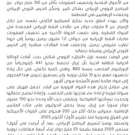
من الأموال النقدية وتخفيف العقوبات بأكثر من 100 مليار دولار، عزز
البرنامج النووي الإيراني بشكل كبير، ومكّن الحرس الثوري الإيراني
وحلفاءه الإرهابيين في المنطقة.
والآن، يهدد اتفاق جديد بتكرار السيناريو الكارثي نفسه، من خلال
الإفراج عن 6 مليارات دولار من عائدات النفط الإيراني المجمدة في
البنوك القطرية. وقد دفعت الجولة الأخيرة من تخفيف العقوبات
صادرات النفط الإيرانية من حوالى 1.2 مليون برميل يومياً إلى ذروة
تقارب مليوني برميل. وتدفقت هذه العائدات مباشرة إلى الحرس
الثوري الإيراني وشبكة حلفائه.
في الوقت نفسه، فإن «التنازل» النووي شكلي بحت. أفادت الوكالة
الدولية للطاقة الذرية بأن إيران تحتفظ بنحو 441 كيلوجراماً من
اليورانيوم المخصب بنسبة 60%، وهي كمية تكفي، في حال زيادة
تخصيبها، لصنع نحو 10 قنابل نووية. ولن يستغرق تحويل هذا المخزون
إلى مواد صالحة لصنع الأسلحة سوى أشهر.
في مقابل إخراج هذه المواد النووية من البلاد، تحصل طهران على
سيولة فورية لإعادة بناء قدرتها على التخصيب، وإعادة تسليح حلفائها
وتحديث ترسانتها الصاروخية. ويتلقى حزب الله وحده نحو 700 مليون
دولار سنوياً من إيران، بينما يحصل الحوثيون على مئات الملايين
الإضافية، ممولين بذلك أكثر من 200 هجوم على القوات الأمريكية
في العراق وسورية منذ تشرين الأول/ أكتوبر 2023.
وتستعد روسيا لتسريع البرنامج الإيراني، بعد أن أبرمت في أيلول/
سبتمبر 2025 صفقة بقيمة 25 مليار دولار لبناء أربعة مفاعلات نووية