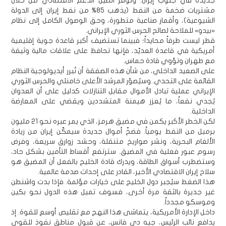
جديدة في جنوب إيران. وتوفر الصين الدعم الاقتصادي من خلال
مشتريات ضخمة من النفط (يذهب 85% من نفط إيران إلى الدولة
الشيوعية)، وأقمار صناعية متطورة، وحق الوصول الكامل إلى نظام
«بيدو» للملاحة لصالح الحرس الثوري الإيراني.
قطر ليست طرفاً محايداً؛ فبينما تستضيف أكبر قاعدة جوية إقليمية
أمريكية في قاعدة العديّد، فإنها تحافظ على علاقات مالية وثيقة
مع طهران وتؤوي قادة حماس.
على الصعيد الداخلي، من شأن هذه الصفقة أن تُبرر أيديولوجية النظام
القائمة على التحدي. وسيُصوّر المرشد الأعلى خامنئي والحرس الثوري
الإيراني عملية تبادل الأموال مقابل التنازلات كدليل على أن العدوان
يُجدي نفعاً، ما يُعزز هيمنة المتشددين ويقضي على المعارضة
الداخلية.
لكن الخطر الأكبر يكمن في مضيق هرمز، الذي يمر عبره نحو 21 مليون
برميل من النفط يومياً. فضخّ أموال جديدة سيمكّن إيران من زيادة
الألغام البحرية، ونشر صواريخ متنقلة، وحشد زوارق سريعة، وفرض
رسوم عبور فعلية في المضيق. سترتفع أقساط التأمين بشكل حاد،
وستضطرب أسواق الطاقة، ويدرك قادة الخليج بالفعل أن المضيق هو
سلاح إيران الاقتصادي الأخير، القادر على إحداث صدمة عالمية.
هذا الضغط سيُجبر دول الخليج على خيارات مؤلمة. فإذا بدت واشنطن
غير جديرة بالثقة مرة أخرى، فسوف تميل هذه الدول نحو بكين
وموسكو مجدداً.
داخل الإدارة الأمريكية، يتماشى هذا النهج مع تقليص أوسع للقوة. إذ
يدافع نائب الرئيس، جيه دي فانس، عن قبول مناطق نفوذ للقوى