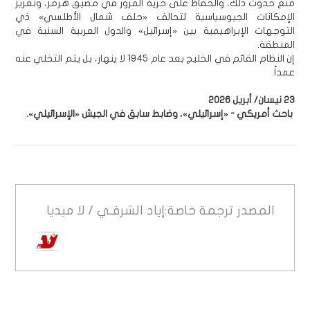
منع حدوث ذلك، والحفاظ على حرية المرور في مضيق هرمز، وتعزيز
الإمكانات الجيوسياسية لتحالف «حلف شمال الأطلسي» ذي
التوجهات الإبراهيمية بين «إسرائيل» والدول العربية السنية في
المنطقة.
إن النظام القائم في الخليج بعد عام 1945 لا ينهار، بل يتم التخلي عنه
عمداً.
23 نيسان/ أبريل 2026
باحث أمريكي - «إسرائيلي»، وضابط سابق في الجيش «الإسرائيلي».
المصدر
ترجمة خاصة:إياد الشرفـي / لا ميديا