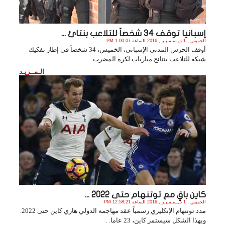
إسبانيا توقف 34 شخصاً للتلاعب بنتائ ...
الخميس , 1 ديـسـمـبـر , 2016 الساعة 1:00:07 PM
أوقف الحرس المدني الإسباني، الخميس، 34 شخصاً في إطار تفكيك
شبكة للتلاعب بنتائج مباريات لكرة المضرب. .
الـمــزيـد
كاين باقٍ مع توتنهام حتى 2022 ...
الخميس , 1 ديـسـمـبـر , 2016 الساعة 12:58:21 PM
مدد توتنهام الإنكليزي رسمياً عقد مهاجمه الدولي هاري كاين حتى 2022.
وبهذا الشكل سيستمر كاين، 23 عاما. .