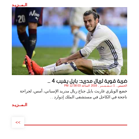
الـمــزيـد
ضربة قوية لريال مدريد: بايل يغيب 4 ...
الخميس , 1 ديـسـمـبـر , 2016 الساعة 12:58:03 PM
خضع الويلزي غاريث بايل جناح ريال مدريد الإسباني، أمس، لجراحة
ناجحة في الكاحل في مستشفى الملك إدوارد . .
الـمــزيـد
>>