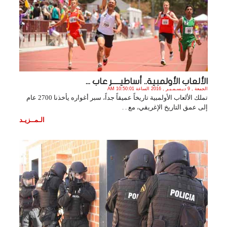
الألعاب الأولمبية.. أساطيـــــر عاب ...
الجمعة , 9 ديـسـمـبـر , 2016 الساعة 10:50:01 AM
تملك الألعاب الأولمبية تاريخاً عميقاً جداً، سبر أغواره يأخذنا 2700 عام
إلى عمق التاريخ الإغريقي، مع . .
الـمــزيـد