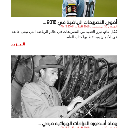
أقوى التصريحات الرياضية في 2016 ...
الجمعة , 30 ديـسـمـبـر , 2016 الساعة 5:25:04 PM
ككل عام، تبرز العديد من التصريحات في عالم الرياضة التي تبقى عالقة
في الأذهان ويحتفظ بها كتاب العام، . .
الـمــزيـد
وفاة أسطورة الدراجات الهوائية فردي ...
الجمعة , 30 ديـسـمـبـر , 2016 الساعة 5:21:36 PM