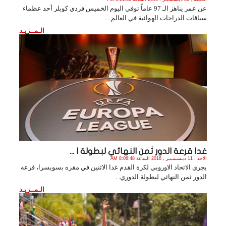
عن عمر يناهز الـ 97 عاماً توفي اليوم الخميس فردي كوبلر أحد عظماء
سباقات الدراجات الهوائية في العالم . .
الـمــزيـد
غدا قرعة الدور ثمن النهائي لبطولة ا ...
الأحد , 11 ديـسـمـبـر , 2016 الساعة 8:06:48 AM
يجري الاتحاد الاوروبي لكرة القدم غدا الاثنين في مقره بسويسرا، قرعة
الدور ثمن النهائي لبطولة الدوري. .
الـمــزيـد