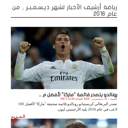
رياضة أرشيف الأخبار لشهر ديـسـمـبـر , من
عام 2016
رونالدو يتصدر قائمة "ماركا" لأفضل م ...
السبت , 31 ديـسـمـبـر , 2016 الساعة 5:11:08 PM
تصدر البرتغالي كريستيانو رونالدو قائمة صحيفة "ماركا" لأفضل 100
لاعب في عام 2016 يليه الأرجنتيني ليون. .
الـمــزيـد