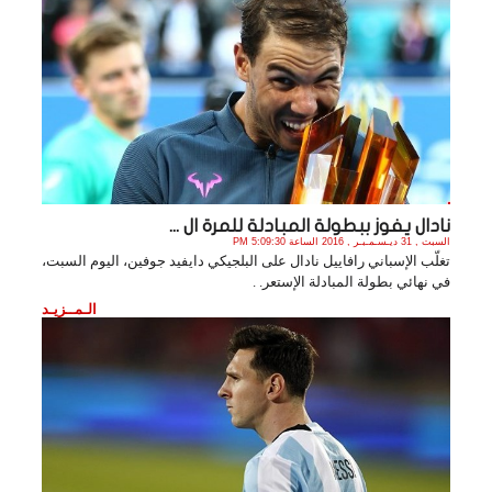
نادال يفوز ببطولة المبادلة للمرة ال ...
السبت , 31 ديـسـمـبـر , 2016 الساعة 5:09:30 PM
تغلّب الإسباني رافاييل نادال على البلجيكي دايفيد جوفين، اليوم السبت،
في نهائي بطولة المبادلة الإستعر. .
الـمــزيـد