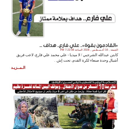
«القادمون بقوة».. علي فارع.. هداف ...
الجمعة , 16 أغـسـطـس , 2024 الساعة 7:22:08 PM
كابتن عبدالله الشرجبي / لا ميديا - علي محمد علي فارع، لاعب فريق
أشبال وحدة صنعاء لكرة القدم، تحت إش. .
الـمــزيـد