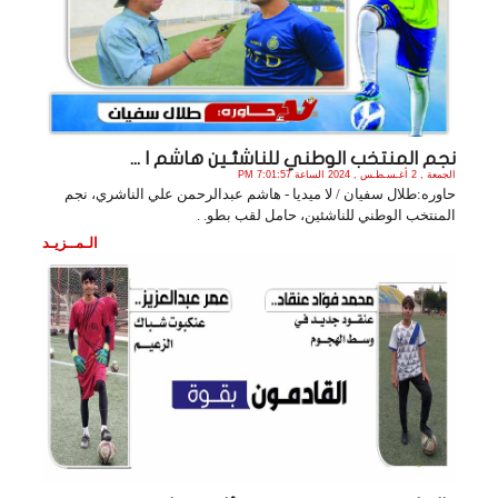
نجم المنتخب الوطني للناشئـين هاشم ا ...
الجمعة , 2 أغـسـطـس , 2024 الساعة 7:01:57 PM
حاوره:طلال سفيان / لا ميديا - هاشم عبدالرحمن علي الناشري، نجم
المنتخب الوطني للناشئين، حامل لقب بطو. .
الـمــزيـد