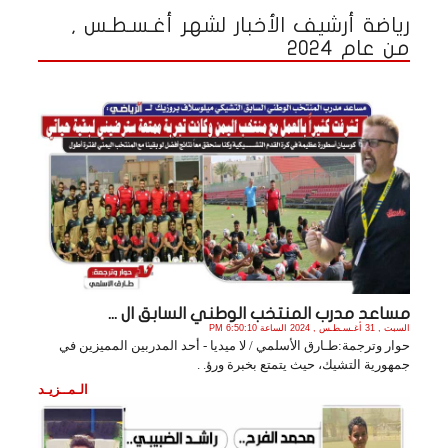
رياضة أرشيف الأخبار لشهر أغـسـطـس ,
من عام 2024
مساعد مدرب المنتخب الوطني السابق ال ...
السبت , 31 أغـسـطـس , 2024 الساعة 6:50:10 PM
حوار وترجمة:طـارق الأسلمي / لا ميديا - أحد المدربين المميزين في
جمهورية التشيك، حيث يتمتع بخبرة ورؤ. .
الـمــزيـد