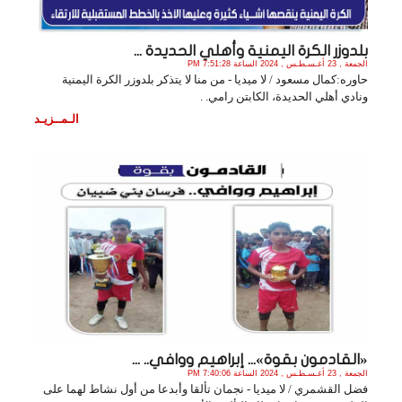
بلدوزر الكرة اليمنية وأهلي الحديدة ...
الجمعة , 23 أغـسـطـس , 2024 الساعة 7:51:28 PM
حاوره:كمال مسعود / لا ميديا - من منا لا يتذكر بلدوزر الكرة اليمنية
ونادي أهلي الحديدة، الكابتن رامي. .
الـمــزيـد
«القادمون بقوة»... إبراهيم ووافي.. ...
الجمعة , 23 أغـسـطـس , 2024 الساعة 7:40:06 PM
فضل القشمري / لا ميديا - نجمان تألقا وأبدعا من أول نشاط لهما على