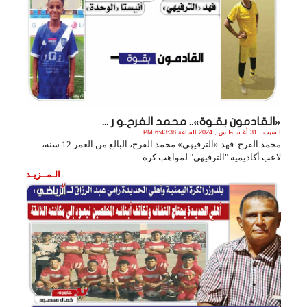
«القادمون بقـوة».. محمد الفرح..و ر ...
السبت , 31 أغـسـطـس , 2024 الساعة 6:43:38 PM
محمد الفرح..فهد «الترفيهي» محمد الفرح، البالغ من العمر 12 سنة،
لاعب أكاديمية "الترفيهي" لمواهب كرة . .
الـمــزيـد