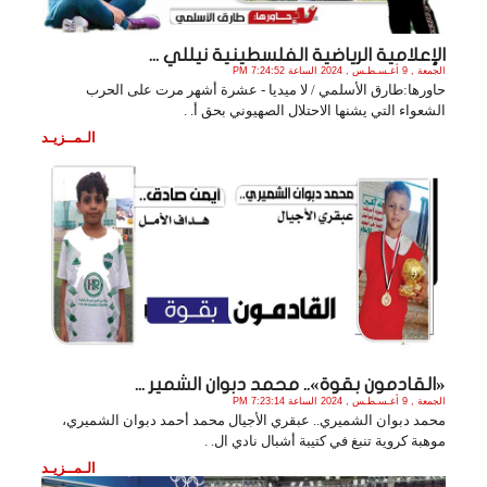
الإعلامية الرياضية الفلسطينية نيللي ...
الجمعة , 9 أغـسـطـس , 2024 الساعة 7:24:52 PM
حاورها:طارق الأسلمي / لا ميديا - عشرة أشهر مرت على الحرب
الشعواء التي يشنها الاحتلال الصهيوني بحق أ. .
الـمــزيـد
«القادمون بقوة».. محمد دبوان الشمير ...
الجمعة , 9 أغـسـطـس , 2024 الساعة 7:23:14 PM
محمد دبوان الشميري.. عبقري الأجيال محمد أحمد دبوان الشميري،
موهبة كروية تنبغ في كتيبة أشبال نادي ال. .
الـمــزيـد