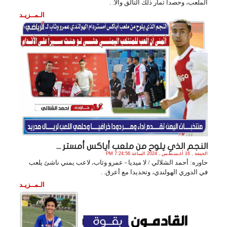
الملعب، وحصدا ثمار ذلك التألق والأ. .
الـمــزيـد
النجم الذي يلوح من ملعب أياكس أمستر ...
الجمعة , 16 أغـسـطـس , 2024 الساعة 7:24:56 PM
حاوره: أحمد الشلالي / لا ميديا - عمرو وثاب، لاعب يمني ناشئ يلعب
في الدوري الهولندي، وتحديدا مع أعرق. .
الـمــزيـد