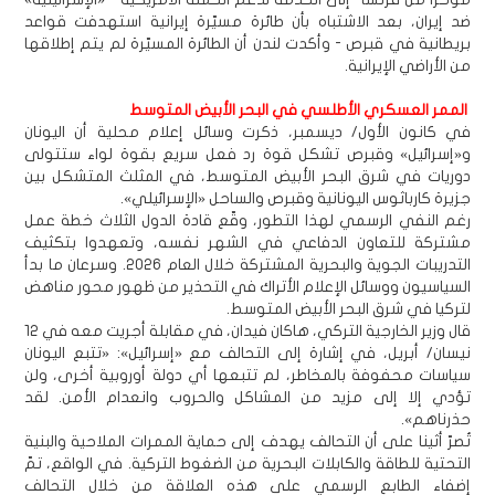
ضد إيران، بعد الاشتباه بأن طائرة مسيّرة إيرانية استهدفت قواعد
بريطانية في قبرص - وأكدت لندن أن الطائرة المسيّرة لم يتم إطلاقها
من الأراضي الإيرانية.
الممر العسكري الأطلسي في البحر الأبيض المتوسط
في كانون الأول/ ديسمبر، ذكرت وسائل إعلام محلية أن اليونان
و«إسرائيل» وقبرص تشكل قوة رد فعل سريع بقوة لواء ستتولى
دوريات في شرق البحر الأبيض المتوسط، في المثلث المتشكل بين
جزيرة كارباثوس اليونانية وقبرص والساحل «الإسرائيلي».
رغم النفي الرسمي لهذا التطور، وقّع قادة الدول الثلاث خطة عمل
مشتركة للتعاون الدفاعي في الشهر نفسه، وتعهدوا بتكثيف
التدريبات الجوية والبحرية المشتركة خلال العام 2026. وسرعان ما بدأ
السياسيون ووسائل الإعلام الأتراك في التحذير من ظهور محور مناهض
لتركيا في شرق البحر الأبيض المتوسط.
قال وزير الخارجية التركي، هاكان فيدان، في مقابلة أجريت معه في 12
نيسان/ أبريل، في إشارة إلى التحالف مع «إسرائيل»: «تتبع اليونان
سياسات محفوفة بالمخاطر، لم تتبعها أي دولة أوروبية أخرى، ولن
تؤدي إلا إلى مزيد من المشاكل والحروب وانعدام الأمن. لقد
حذرناهم».
تُصرّ أثينا على أن التحالف يهدف إلى حماية الممرات الملاحية والبنية
التحتية للطاقة والكابلات البحرية من الضغوط التركية. في الواقع، تمّ
إضفاء الطابع الرسمي على هذه العلاقة من خلال التحالف