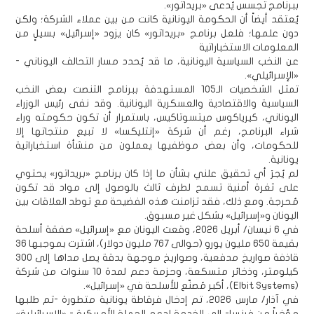
ببرنامج تجسس يُدعى «بريداتور».
يُعتقد أيضاً أن الحكومة اليونانية كانت من بين عملاء الشركة؛ ولكن
دون علمها؛ فلعل برنامج «بريداتور» كان يزود «إسرائيل» بسيلٍ من
المعلومات الاستخباراتية
عن النخب السياسية اليونانية، ما قد يُحدد مسار التحالف اليوناني -
«الإسرائيلي».
تمثل الشخصيات الـ105 المستهدفة ببرنامج التنصت بعض النخب
السياسية والاقتصادية والعسكرية اليونانية. وقد نفى رئيس الوزراء
اليوناني، كيرياكوس ميتسوتاكيس، باستمرار أن تكون حكومته وراء
شراء البرنامج، رغم أن شركة «إنتليكسا» لا تبيع منتجاتها إلا
للحكومات، وأن بعض موظفيها يعملون من منشأة استخباراتية
يونانية.
لم يُجرَ أي تحقيق علني بشأن ما إذا كان برنامج «بريداتور» يحتوي
على ثغرة أمنية تسمح لطرف ثالث بالوصول إلى مواد قد تكون
مُحرجة. ومع ذلك، فقد تزامنت هذه الفضيحة مع توطد العلاقات بين
اليونان و«إسرائيل» بشكل غير مسبوق.
في 6 نيسان/ أبريل 2026، وقعت اليونان مع «إسرائيل» صفقة أسلحة
بقيمة 650 مليون يورو (حوالى 767 مليون دولار)، اشترت بموجبها 36
قاذفة صواريخ مدفعية، وصواريخ موجهة بدقة يصل مداها إلى 300
كيلومتر، وذخائر متسكعة، وحزمة دعم لمدة 10 سنوات من شركة
(Elbit Systems)، أكبر مُصنّع للأسلحة في «إسرائيل».
في آذار/ مارس 2026، تم إدخال فرقاطة يونانية متطورة -تم طلبها
مؤخراً من فرنسا- إلى الخدمة لدعم الحملة الأمريكية - «الإسرائيلية»