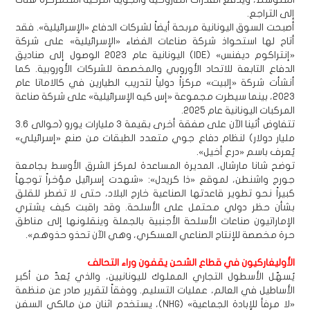
إلى التراجع.
أصبحت السوق اليونانية مربحة أيضاً لشركات الدفاع «الإسرائيلية». فقد
أتاح لها استحواذ شركة صناعات الفضاء «الإسرائيلية» على شركة
«إنتراكوم ديفنس» (IDE) اليونانية عام 2023 الوصول إلى صناديق
الدفاع التابعة للاتحاد الأوروبي والمخصصة للشركات الأوروبية. كما
أنشأت شركة «إلبيت» مركزاً دولياً لتدريب الطيارين في كالاماتا عام
2023، بينما سيطرت مجموعة «إس كيه الإسرائيلية» على شركة صناعة
المركبات اليونانية عام 2025.
تتفاوض أثينا الآن على صفقة أخرى بقيمة 3 مليارات يورو (حوالى 3.6
مليار دولار) لنظام دفاع جوي متعدد الطبقات من صنع «إسرائيلي»
يُعرف باسم «درع أخيل».
توضح شانا مارشال، المديرة المساعدة لمركز الشرق الأوسط بجامعة
جورج واشنطن، لموقع «ذا كريدل»: «شهدت إسرائيل مؤخراً توجهاً
كبيراً نحو تطوير قاعدتها الصناعية خارج البلاد، حتى لا تضطر للقلق
بشأن حظر دولي محتمل على الأسلحة. وقد راقبت كيف يشتري
الإماراتيون صناعات الأسلحة الأجنبية بالجملة وينقلونها إلى مناطق
حرة مخصصة للإنتاج الصناعي العسكري، وهي الآن تحذو حذوهم».
الأوليغاركيون في قطاع الشحن يقفون وراء التحالف
يُسهّل الأسطول التجاري المملوك لليونانيين، والذي يُعدّ من أكبر
الأساطيل في العالم، عمليات التسليم. ووفقاً لتقرير صادر عن منظمة
«لا مرفأ للإبادة الجماعية» (NHG)، يستخدم اثنان من مالكي السفن