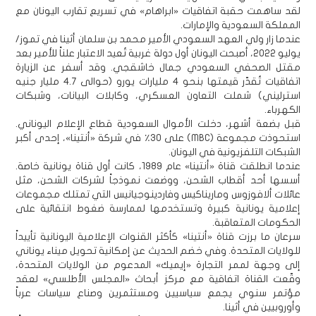
لقد ساهمت حقبة اتفاقيات «ابراهام» في تسريع تقارب اليونان مع
المملكة السعودية والإمارات.
عندما زار ولي العهد السعودي الأمير محمد بن سلمان أثينا في تموز/
يوليو 2022، أصبحت اليونان أول دولة غربية تُعيد الاعتبار علناً للأمير بعد
مقتل الصحفي السعودي جمال خاشقجي. وقد أسفر عن الزيارة
اتفاقيات تُقدّر قيمتها بنحو 4 مليارات يورو (حوالى 4.7 مليار جنيه
استرليني) شملت التعاون العسكري، وكابلات البيانات، وشبكات
الكهرباء.
قبل بضعة أشهر، دخلت الأموال السعودية قطاع الإعلام اليوناني.
استحوذت مجموعة (MBC) على 30٪ في شركة «أنتينا»، إحدى أكبر
الشبكات التلفزيونية في اليونان.
عندما انطلقت قناة «أنتينا» عام 1989، كانت أول قناة يونانية خاصة.
أسسها أحد أقطاب الشحن، ووضعت نموذجاً لشركات الشحن، مثل
عائلات ألافوزوس وماريناكيس وفاردينوجيانيس التي تمتلك مجموعات
إعلامية يونانية كبيرة وتستخدمها لممارسة ضغوط انتقائية على
الحكومات المتعاقبة.
سرعان ما برزت قناة «أنتينا» كأكثر القنوات الإعلامية اليونانية تأييداً
للولايات المتحدة. وفي خضم الحديث عن إمكانية تحويل ميناء يوناني
إلى وجهة لممر التجارة «إيميك» المدعوم من الولايات المتحدة،
وقّعت القناة اتفاقية مع مركز أبحاث «المجلس الأطلسي» لعقد
مؤتمر سنوي يجمع سياسيين ومستثمرين وصناع سياسات عرباً
وأوروبيين في أثينا.