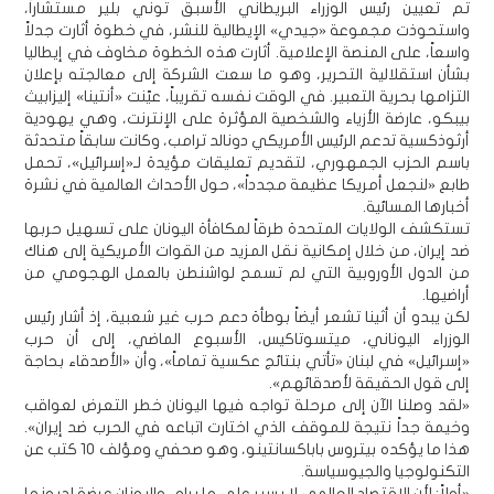
تم تعيين رئيس الوزراء البريطاني الأسبق توني بلير مستشاراً،
واستحوذت مجموعة «جيدي» الإيطالية للنشر، في خطوة أثارت جدلاً
واسعاً، على المنصة الإعلامية. أثارت هذه الخطوة مخاوف في إيطاليا
بشأن استقلالية التحرير، وهو ما سعت الشركة إلى معالجته بإعلان
التزامها بحرية التعبير. في الوقت نفسه تقريباً، عيّنت «أنتينا» إليزابيث
بيبكو، عارضة الأزياء والشخصية المؤثرة على الإنترنت، وهي يهودية
أرثوذكسية تدعم الرئيس الأمريكي دونالد ترامب، وكانت سابقاً متحدثة
باسم الحزب الجمهوري، لتقديم تعليقات مؤيدة لـ«إسرائيل»، تحمل
طابع «لنجعل أمريكا عظيمة مجدداً»، حول الأحداث العالمية في نشرة
أخبارها المسائية.
تستكشف الولايات المتحدة طرقاً لمكافأة اليونان على تسهيل حربها
ضد إيران، من خلال إمكانية نقل المزيد من القوات الأمريكية إلى هناك
من الدول الأوروبية التي لم تسمح لواشنطن بالعمل الهجومي من
أراضيها.
لكن يبدو أن أثينا تشعر أيضاً بوطأة دعم حرب غير شعبية، إذ أشار رئيس
الوزراء اليوناني، ميتسوتاكيس، الأسبوع الماضي، إلى أن حرب
«إسرائيل» في لبنان «تأتي بنتائج عكسية تماماً»، وأن «الأصدقاء بحاجة
إلى قول الحقيقة لأصدقائهم».
«لقد وصلنا الآن إلى مرحلة تواجه فيها اليونان خطر التعرض لعواقب
وخيمة جداً نتيجة للموقف الذي اختارت اتباعه في الحرب ضد إيران».
هذا ما يؤكده بيتروس باباكسانتينو، وهو صحفي ومؤلف 10 كتب عن
التكنولوجيا والجيوسياسة.
«أولاً: لأن الاقتصاد العالمي لا يسير على ما يرام، واليونان عرضة لديونها