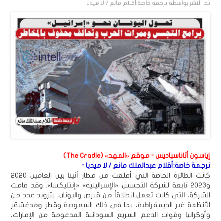
تم النشر بواسطة
ترجمة خاصة:أقلام مانع / لا ميديا
إياسون أثاناسياديس - موقع «المهد» (The Cradle)
ترجمة خاصة:أقلام عبدالملك مانع / لا ميديا -
كانت الطائرة الخاصة التي أقلعت من مطار أثينا بين العامين 2020
و2023 تابعة لشركة التجسس «الإسرائيلية» «إنتليكسا». وقد قامت
الشركة، التي كانت تعمل انطلاقاً من قبرص واليونان، بتزويد عدد من
الأنظمة غير الديمقراطية، بما في ذلك السعودية وقطر ومدغشقر
وأوكرانيا وقوات الدعم السريع السودانية المدعومة من الإمارات،