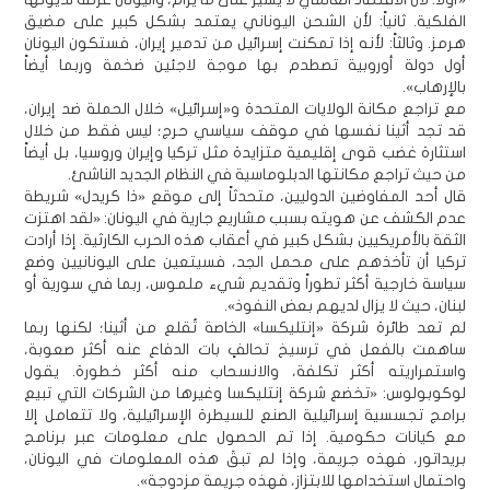
الفلكية. ثانياً: لأن الشحن اليوناني يعتمد بشكل كبير على مضيق
هرمز. وثالثاً: لأنه إذا تمكنت إسرائيل من تدمير إيران، فستكون اليونان
أول دولة أوروبية تصطدم بها موجة لاجئين ضخمة وربما أيضاً
بالإرهاب».
مع تراجع مكانة الولايات المتحدة و«إسرائيل» خلال الحملة ضد إيران،
قد تجد أثينا نفسها في موقف سياسي حرج؛ ليس فقط من خلال
استثارة غضب قوى إقليمية متزايدة مثل تركيا وإيران وروسيا، بل أيضاً
من حيث تراجع مكانتها الدبلوماسية في النظام الجديد الناشئ.
قال أحد المفاوضين الدوليين، متحدثاً إلى موقع «ذا كريدل» شريطة
عدم الكشف عن هويته بسبب مشاريع جارية في اليونان: «لقد اهتزت
الثقة بالأمريكيين بشكل كبير في أعقاب هذه الحرب الكارثية. إذا أرادت
تركيا أن تأخذهم على محمل الجد، فسيتعين على اليونانيين وضع
سياسة خارجية أكثر تطوراً وتقديم شيء ملموس، ربما في سورية أو
لبنان، حيث لا يزال لديهم بعض النفوذ».
لم تعد طائرة شركة «إنتليكسا» الخاصة تُقلع من أثينا؛ لكنها ربما
ساهمت بالفعل في ترسيخ تحالفٍ بات الدفاع عنه أكثر صعوبة،
واستمراريته أكثر تكلفة، والانسحاب منه أكثر خطورة. يقول
لوكوبولوس: «تخضع شركة إنتليكسا وغيرها من الشركات التي تبيع
برامج تجسسية إسرائيلية الصنع للسيطرة الإسرائيلية، ولا تتعامل إلا
مع كيانات حكومية. إذا تم الحصول على معلومات عبر برنامج
بريداتور، فهذه جريمة، وإذا لم تبقَ هذه المعلومات في اليونان،
واحتمال استخدامها للابتزاز، فهذه جريمة مزدوجة».