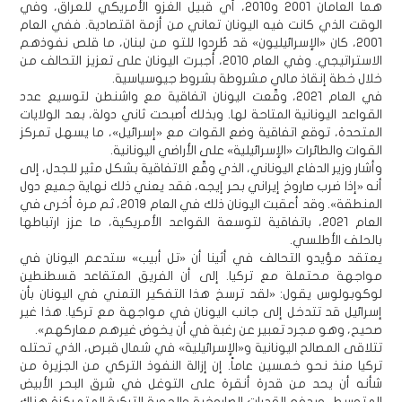
هما العامان 2001 و2010، أي قبيل الغزو الأمريكي للعراق، وفي
الوقت الذي كانت فيه اليونان تعاني من أزمة اقتصادية. ففي العام
2001، كان «الإسرائيليون» قد طُردوا للتو من لبنان، ما قلص نفوذهم
الاستراتيجي. وفي العام 2010، أُجبرت اليونان على تعزيز التحالف من
خلال خطة إنقاذ مالي مشروطة بشروط جيوسياسية.
في العام 2021، وقّعت اليونان اتفاقية مع واشنطن لتوسيع عدد
القواعد اليونانية المتاحة لها. وبذلك أصبحت ثاني دولة، بعد الولايات
المتحدة، توقع اتفاقية وضع القوات مع «إسرائيل»، ما يسهل تمركز
القوات والطائرات «الإسرائيلية» على الأراضي اليونانية.
وأشار وزير الدفاع اليوناني، الذي وقّع الاتفاقية بشكل مثير للجدل، إلى
أنه «إذا ضرب صاروخ إيراني بحر إيجه، فقد يعني ذلك نهاية جميع دول
المنطقة». وقد أعقبت اليونان ذلك في العام 2019، ثم مرة أخرى في
العام 2021، باتفاقية لتوسعة القواعد الأمريكية، ما عزز ارتباطها
بالحلف الأطلسي.
يعتقد مؤيدو التحالف في أثينا أن «تل أبيب» ستدعم اليونان في
مواجهة محتملة مع تركيا. إلى أن الفريق المتقاعد قسطنطين
لوكوبولوس يقول: «لقد ترسخ هذا التفكير التمني في اليونان بأن
إسرائيل قد تتدخل إلى جانب اليونان في مواجهة مع تركيا. هذا غير
صحيح، وهو مجرد تعبير عن رغبة في أن يخوض غيرهم معاركهم».
تتلاقى المصالح اليونانية و«الإسرائيلية» في شمال قبرص، الذي تحتله
تركيا منذ نحو خمسين عاماً. إن إزالة النفوذ التركي من الجزيرة من
شأنه أن يحد من قدرة أنقرة على التوغل في شرق البحر الأبيض
المتوسط، ويدفع القدرات الصاروخية والجوية التركية المتمركزة هناك