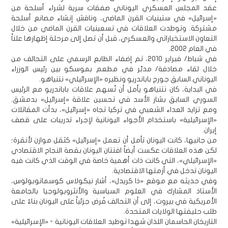
عقد المجلس العسكري اليوناني صفقات سرية لشراء أسلحة من
«إسرائيل» في ستينيات القرن الماضي، وناقش إنشاء مصانع أسلحة
مشتركة. وتوطدت العلاقات في تسعينيات القرن الماضي من خلال
التعاون الاستخباراتي والعسكري، قبل أن تصل إلى مرحلة إظهارها علناً
في العام 2002.
في شباط/ فبراير 2010، تم إضفاء الطابع الرسمي على التحالف من
خلال لقاء مصادفة/ مدبّر في مطعم بموسكو بين رئيس الوزراء
اليوناني السابق جورج باباندريو ونظيره «الإسرائيلي» نتنياهو.
في البداية، كان نتنياهو يأمل أن تُسهم علاقات باباندريو مع الرئيس
السوري السابق بشار الأسد في تحسين علاقة «إسرائيل» بدمشق.
ومع تزايد العداء الشعبي في تركيا تجاه «إسرائيل»، بدأت المقاتلات
«الإسرائيلية» باستخدام الأجواء اليونانية لإجراء تدريبات على قصف
إيران.
من جانبها، كانت اليونان تأمل أن تعمل «إسرائيل» كثقل موازن لأنقرة؛
لكن هذه العلاقات عكست أيضاً افتتان اليونان بقصة النجاح الاقتصادي
«الإسرائيلي»، التي كانت ذات أهمية خاصة في الوقت الذي كانت فيه
اليونان تدخل في أزمتها الاقتصادية.
وفي حديثه مع موقع «ذا كريدل»، أشار نيكولاس كوسماتوبولوس،
الأستاذ المشارك في العلوم السياسية والأنثروبولوجيا بالجامعة
الأمريكية في بيروت، إلى أن التحالف فُرض جزئياً على اليونان بناءً على
طلب حليفتها الولايات المتحدة.
التاريخان الحاسمان اللذان شهدا توطيد العلاقات اليونانية - «الإسرائيلية»