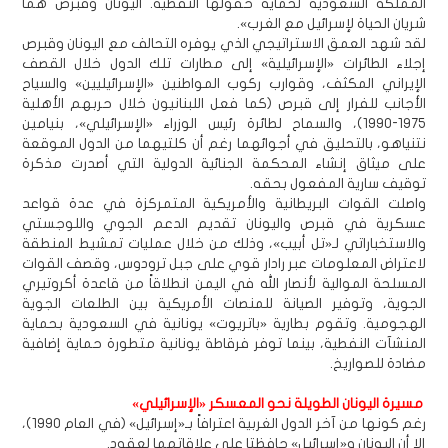
المملكة السعودية لحماية حقولها النفطية. اليونان وقبرص هما
شريان الحياة لإسرائيل مع الغرب».
لقد شهد العمق الاستراتيجي الذي يوفره التحالف مع اليونان وقبرص
إجلاء الطائرات «الإسرائيلية» إلى مطارات تلك الدول خلال القصف
الإيراني المكثف، وقوارب ركوب المواطنين «الإسرائيليين» والسياح
الأجانب للفرار إلى قبرص (كما فعل اللبنانيون خلال حربهم الأهلية
1975-1990)، والسماح لطائرة رئيس الوزراء «الإسرائيلي»، بنيامين
نتنياهو، بالتحليق في أجوائهما رغم أن كلتيهما من الدول الموقعة
على ميثاق إنشاء المحكمة الجنائية الدولية التي أصدرت مذكرة
توقيف سارية المفعول بحقه.
واصلت القوات البريطانية والأمريكية المتمركزة في عدة قواعد
عسكرية في قبرص واليونان تقديم الدعم الجوي واللوجستي
والاستخباراتي لـ«تل أبيب»، وذلك من خلال عمليات تمشيط المنطقة
لاعتراض المعلومات عبر رادار قوي على جبل ترودوس، وقصف القوات
المسلحة الموالية لأنصار الله في اليمن انطلاقاً من قاعدة أكروتيري
الجوية، وتوفير الصيانة للمنصات الأمريكية بين الطلعات الجوية
الهجومية. وتقوم بطارية «باتريوت» يونانية في السعودية بحماية
المنشآت النفطية، بينما توفر فرقاطة يونانية متطورة حماية إضافية
مضادة للصواريخ.
مسيرة اليونان الطويلة نحو المعسكر «الإسرائيلي»
رغم كونها من آخر الدول الغربية اعترافاً بـ«إسرائيل» (في العام 1990)،
إلا أن اليونان و«إسرائيل» حافظتا على علاقاتهما لعقود.