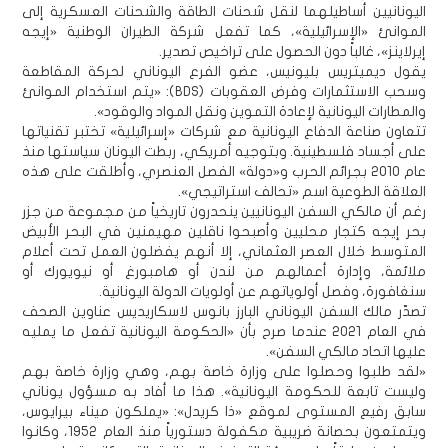
اليونانيين أساطيلهما لنقل شحنات الطاقة والشحنات العسكرية إلى
الموانئ «الإسرائيلية»، كما تفعل شركة الطيران الوطنية «إيجه
إيرلاينز»، غالباً دون الحصول على تراخيص تصدير.
يقول ديميتريس بليونيس، عضو الفرع اليوناني لحركة المقاطعة
وسحب الاستثمارات وفرض العقوبات (BDS): «يتم استخدام الموانئ
والمطارات اليونانية لإعادة التموين ونقل المواد والوقود».
تتعاون صناعة الدفاع اليونانية مع شركات «إسرائيلية» تختبر تقنياتها
على أجساد فلسطينية. وبتوجيه أمريكي، ربطت اليونان سياستها منذ
عام 2010 بجرائم الحرب و«دولة» الفصل العنصري، وأطلقت على هذه
العلاقة الطوعية اسم «تحالف استراتيجي».
رغم أن مالكي السفن اليونانيين ينحدرون تاريخياً من مجموعة من جزر
بحر إيجه كتجار محليين وأصبحوا ناقلين مهيمنين في البحر الأبيض
المتوسط خلال العصر العثماني، إلا أنهم يفضلون العمل تحت أعلام
ملائمة، وإدارة أعمالهم من لندن أو هامبورغ أو نيويورك أو
سنغافورة، وفصل أولوياتهم عن أولويات الدولة اليونانية.
تصدّر مالك السفن اليوناني البارز بانوس لاسكاريديس عناوين الصحف
في العام 2021 عندما صرح بأن «الحكومة اليونانية تفعل ما يمليه
عليها اتحاد مالكي السفن».
«لقد طلبوا وحصلوا على وزارة خاصة بهم، وهي وزارة خاصة بهم
وليست تابعة للحكومة اليونانية». هذا ما أفاد به مسؤول يوناني
سابق رفيع المستوى لموقع «ذا كريدل»: «يملكون ميناء بيرايوس،
ويتمتعون بحصانة ضريبية مكفولة دستورياً منذ العام 1952، وكانوا