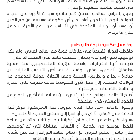
يسيطرون سابقاً على هيئة التصنيف اليونانية، التي كانت تساعدهم
في تقييم صلاحية سفنهم للإبحار».
يقول بلاتياس: «مالكو السفن هم سائقو سيارات الأجرة في التجارة
الدولية. إنهم لا يتلقون أوامر من أي حكومة، وسيعملون مع الصين
أو روسيا أو الولايات المتحدة. في الأساس، من يرفع الأجرة سيحصل
على ما يريد».
ردة فعل عكسية نتيجة طلب خاسر
حافظت اليونان تقليدياً على علاقات قوية مع العالم العربي، ولم يكن
توجهها نحو «إسرائيل» يحظى بشعبية خاصة على الصعيد الداخلي.
شهدت أثينا احتجاجات واسعة مؤيدة للفلسطينيين منذ عملية
«طوفان الأقصى». وفي الوقت نفسه، أدى التنافس المتزايد بين
مبادرة «الحزام والطريق» الصينية وممر التجارة الدولية المدعوم من
الولايات المتحدة إلى جعل شرق المتوسط ساحة معركة على التجارة
والطاقة والخدمات اللوجستية.
أصبح التحالف اليوناني - «الإسرائيلي» الآن بمثابة آلية أخرى للدفاع عن
النفوذ الأمريكي في المنطقة.
ويقول بلاتياس: «من خلال هذه الحروب، نقل الأمريكيون مركز ثقل
الطاقة على كوكب الأرض من أوراسيا إلى ضفتي المحيط الأطلسي».
«سواء كان ذلك من خلال قيام أوكرانيا بإخراج 40 بالمائة من صناعة
النفط الروسية من الخدمة، أو الضربات المتبادلة التي تم توجيهها
على جانبي الخليج العربي، فإن نظام الطاقة الأوراسي قد تضرر بشدة،
وهذا يصب في مصلحة الهيمنة الأمريكية على الطاقة».