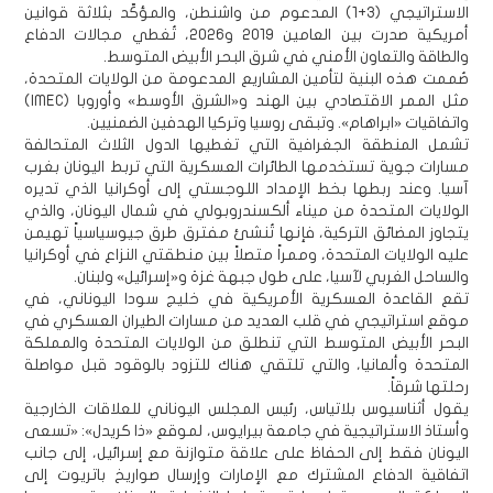
الاستراتيجي (3+1) المدعوم من واشنطن، والمؤكّد بثلاثة قوانين
أمريكية صدرت بين العامين 2019 و2026، تُغطي مجالات الدفاع
والطاقة والتعاون الأمني في شرق البحر الأبيض المتوسط.
صُممت هذه البنية لتأمين المشاريع المدعومة من الولايات المتحدة،
مثل الممر الاقتصادي بين الهند و«الشرق الأوسط» وأوروبا (IMEC)
واتفاقيات «ابراهام». وتبقى روسيا وتركيا الهدفين الضمنيين.
تشمل المنطقة الجغرافية التي تغطيها الدول الثلاث المتحالفة
مسارات جوية تستخدمها الطائرات العسكرية التي تربط اليونان بغرب
آسيا. وعند ربطها بخط الإمداد اللوجستي إلى أوكرانيا الذي تديره
الولايات المتحدة من ميناء ألكسندروبولي في شمال اليونان، والذي
يتجاوز المضائق التركية، فإنها تُنشئ مفترق طرق جيوسياسياً تهيمن
عليه الولايات المتحدة، وممراً متصلاً بين منطقتي النزاع في أوكرانيا
والساحل الغربي لآسيا، على طول جبهة غزة و«إسرائيل» ولبنان.
تقع القاعدة العسكرية الأمريكية في خليج سودا اليوناني، في
موقع استراتيجي في قلب العديد من مسارات الطيران العسكري في
البحر الأبيض المتوسط التي تنطلق من الولايات المتحدة والمملكة
المتحدة وألمانيا، والتي تلتقي هناك للتزود بالوقود قبل مواصلة
رحلتها شرقاً.
يقول أثناسيوس بلاتياس، رئيس المجلس اليوناني للعلاقات الخارجية
وأستاذ الاستراتيجية في جامعة بيرايوس، لموقع «ذا كريدل»: «تسعى
اليونان فقط إلى الحفاظ على علاقة متوازنة مع إسرائيل، إلى جانب
اتفاقية الدفاع المشترك مع الإمارات وإرسال صواريخ باتريوت إلى