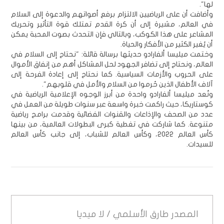
لها".
وأضافت أن على الرياضيين الالتزام برفع أصواتهم والدعوة إلى السلام
في العالم، مشيرة إلى أن كرة القدم تمتلك قوة التأثير وتحريك
المشاعر على هذا الكوكب، وبالتالي فإن التحدث بصوت المحبة يمكن
أن يُغير الكثير من الأفكار والحياة.
وختمت ميليسا ألفارادو حديثها برسالة قائلة: "نحتاج إلى السلام في
العالم، ونحتاج إلى تضافر الجهود لحل المشاكل أهم من إنفاق الأموال
على الحروب والأزمات السياسية. كما نحتاج إلى إعادة الفرحة إلى
آلاف الأطفال الذين حُرموا من السلام والأمل في قلوبهم".
وتُعد ميليسا ألفارادو واحدة من أبرز الوجوه الإعلامية الرياضية في
كوستاريكا، حيث راكمت خبرة واسعة عبر سنوات طويلة من العمل في
عدد من الصحف والإذاعات والقنوات الفضائية وقدمت برامج رياضية
متنوعة. كما شاركت في تغطية كبرى البطولات العالمية، من بينها
كأس العالم 2022، وكأس العالم للشباب، إلى جانب كأس العالم
للسيدات.
المصدر
طارق الأسلمي / لا ميديا