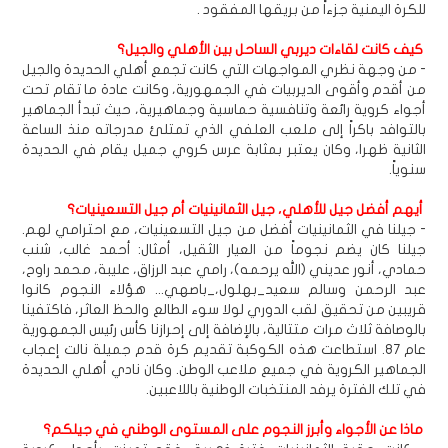
للكرة اليمنية جزءاً من بريقها المفقود .
كيف كانت لقاءات ديربي الساحل بين الأهلي والجيل؟
- من وجهة نظري المواجهات التي كانت تجمع أهلي الحديدة والجيل
من أقدم وأقوى الديربيات في الجمهورية، وكانت عادة ما تقام تحت
أجواء كروية رائعة وتنافسية حماسية وجماهيرية، حيث تبدأ الجماهير
بالتوافد باكراً إلى ملعب العلفي الذي تمتلئ مدرجاته منذ الساعة
الثانية ظهرا، وكان يعتبر بمثابة عرس كروي جميل يقام في الحديدة
سنوياً.
أيهم أفضل جيل للأهلي، جيل الثمانينيات أم جيل التسعينيات؟
- جيلنا في الثمانينيات أفضل من جيل التسعينيات، مع احترامي لهم.
جيلنا كان يضم نجوماً من العيار الثقيل، أمثال: أحمد غالب، شنب
حمادي، أنور عديني (الله يرحمه)، رامي عبد الرزاق، عليبة، محمد راوح،
عبد الرحمن وسالم سعيد_بهلول،_باصهي... هؤلاء النجوم كانوا
قريبين من تحقيق لقب الدوري لولا سوء الطالع والحظ العاثر، فاكتفينا
بالوصافة ثلاث مرات متتالية، بالإضافة إلى إحرازنا كأس رئيس الجمهورية
عام 87. استطاعت هذه الكوكبة تقديم كرة قدم جميلة نالت إعجاب
الجماهير الكروية في جميع ملاعب الوطن. وكان نادي أهلي الحديدة
في تلك الفترة يرفد المنتخبات الوطنية باللاعبين.
ماذا عن الأجواء وأبرز النجوم على المستوى الوطني في جيلكم؟