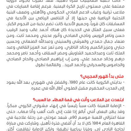
- كانت حقبة الثمانينيات فترة ذهبية، فقد تميزت بأجواء كروية
ممتعة على مستوى تاريخ الكرة اليمنية. فرغم إقامة المباريات في
ملاعب ترابية وغياب الدعم المادي الحكومي والأهلي وضعف البنية
التحتية الرياضية في حينها إلا أن التنافس الرياضي بين الأندية في
المسابقات كان قوياً، وجميع الأندية كانت تضم نخبة من النجوم الكبار،
فعلى سبيل المثال في الحديدة كان هناك أحمد غالب وعبد الرقيب
حسن وناصر الرويس وناجي الصباحي وأنور عديني ومحمد ثابت، ومن
صنعاء جمال حمدي والعرشي والسنيني وعبدالله الصنعاني وحسين
جباري وعزيز الكميم وخالد الناظري، ومن تعز عبد العزيز القاضي وعبد
الملك ثابت وعبدالحميد الشاويش ومضر السقاف وأحمد ناصر ومحمد
درهم وخالد محمد علي، ومن إب إبراهيم الصباحي والحاج الصباحي
والجاموس والسحراني وأحمد البريد... والقائمة تطول.
متى بدأ ظهور المجربي؟
- بدايتي الكروية كانت عام 1980، والفضل في ظهوري بعد الله يعود
إلى المدرب المخضرم مقبل الصلوي أطال الله في عمره.
ابتعدت عن الملاعب وأنت في قمة العطاء. ما السبب؟
- الإصابة اللعينة كانت سبباً رئيسياً في إنهاء مشواري الكروي مبكراً.
وقد يظن البعض أنني أبالغ إذا قلت إني كنت ألعب وأنا مصاب، حتى
سنة اعتزالي اللعبة موسم 90م، فبعد عودتي من رحلة علاجية في
القاهرة العام 1984 كان لا بد أن أقضي فترة تأهيل، وشاركت في مباراة
لحاجة النادي لي، وفزنا برباعية نظيفة؛ ولكن الإصابة تفاقمت أكثر،