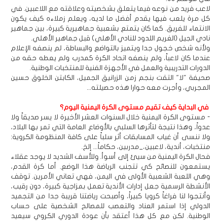
لاعب فريد من نوعه فيما يتعلق بشخصيته وعلاقته مع اللاعبين. في
كل مرة يلعب فيها يقدم أفضل ما لديه، ويعلم زملاءه كيف يكون
الانتماء للفريق. كما كان يتمتع بشعبية جماهيرية كبيرة، بين جماهير
نادي الجيل (الغريم اللدود للنادي الأهلي) قبل جماهير الأهلي.
ولأنه شخص خجول جدا ويتميز بالتواضع والبساطة، لم ينصفه الإعلام
عندما كان لاعباً، ولم ينصفه اتحاد الكرة كمدرب ولم يعطه حقه من
الدورات التدريبية والعمل في الأجهزة الفنية للمنتخبات الوطنية.
صحيفة "لا" التقت بنجم زمن الزرانيق الجميل، الكابتن الخلوق حسين
المجربي، وأجرت معه حوارا هذه حصيلته...
في البداية كيف تقيم مستوى الكرة اليمنية اليوم؟
- مستوى الكرة اليمنية خلال السنوات العشر الأخيرة لا يسر صديقاً ولا
عدواً، وهذا نتيجة لتأثرها السلبي بالأوضاع العامة التي تمر بها البلاد،
ولا ننسى أن غياب المسابقات أثر سلباً على كافة المنظومة الكروية:
منتخبات، أندية، لاعبين،_مدربين، حكاماً... إلخ.
فحال الكرة اليمنية من سيئ إلى أسوأ. وللأسف الشديد لا يوجد عقلاء
يستمعون للنصائح كي تتجنب الرياضة هذا الوضع. أما كرة القدم،
وهي اللعبة الشعبية الأولى في اليمن، فهي تعاني الأمرين. توقف
الأنشطة الرسمية جعل إدارات الأندية تعمل بمزاجية كبيرة، دون رقيب،
وأنتجوا لنا فراغاً كرويا كبيراً، وأصبحت رياضتنا قريبة جدا من التجميد
الدولي إذا استمر العناد والتعصب للمصالح الشخصية على حساب
الوطنية. لكن مع كل هذا أعتقد بأن عودة الدوري الكروي سيعيد