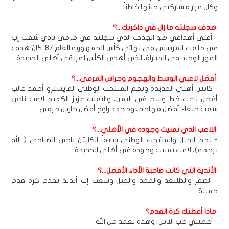
وكان قرار مشاركتي حينها خاطئاً.
هدف سجلته ما زال في ذاكرتك...؟
- أغلى أهدافي هو الهدف الذي سجلته في مرمى نادي شعب إب
في ملعب المريسي في نهائي كأس الجمهورية العام 87. كان هدف
الفوز الوحيد في المباراة، الذي أهدى الكأس لفريقي أهلي الحديدة.
أفضل لاعبي الوسط والهجوم وحراس المرمى...؟
- كابتن أهلي الحديدة ونجم المنتخب الوطني المايسترو أحمد غالب
أفضل لاعب خط وسط في اليمن، والثعلب عزيز الكميم لاعب نادي
شعب صنعاء أفضل مهاجم، ومحمد راوح أفضل حارس مرمى .
اللاعب الذي تمنيت وجوده في الأهلي...؟
- نجم الجيل والمنتخب الوطني سابقاً الكابتن ناجي الصباحي ( الله
يرحمه)، لاعب تمنيت وجوده في أهلي الحديدة.
الأندية التي كانت صاحبة الأداء الأفضل...؟
- الصقر والطليعة والمجد والجيل وشعب إب أندية تقدم كرة قدم
جميلة .
ماذا أعطتك كرة القدم؟
- أعطتني حب الناس، وهذه نعمة من الله.