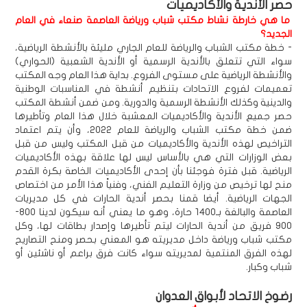
حصر الأندية والأكاديميات
ما هي خارطة نشاط مكتب شباب ورياضة العاصمة صنعاء في العام
الجديد؟
- خطة مكتب الشباب والرياضة للعام الجاري مليئة بالأنشطة الرياضية،
سواء التي تتعلق بالأندية الرسمية أو الأندية الشعبية (الحواري)
والأنشطة الرياضية على مستوى الفروع. بداية هذا العام وجه المكتب
تعميمات لفروع الاتحادات بتنظيم أنشطة في المناسبات الوطنية
والدينية وكذلك الأنشطة الرسمية والدورية. ومن ضمن أنشطة المكتب
حصر جميع الأندية والأكاديميات المعشبة خلال هذا العام وتأطيرها
ضمن خطة مكتب الشباب والرياضة للعام 2022، وأن يتم اعتماد
التراخيص لهذه الأندية والأكاديميات من قبل المكتب وليس من قبل
بعض الوزارات التي هي بالأساس ليس لها علاقة بهذه الأكاديميات
الرياضية. قبل فترة فوجئنا بأن إحدى الأكاديميات الخاصة بكرة القدم
منح لها ترخيص من وزارة التعليم الفني، وفنياً هذا الأمر من اختصاص
الجهات الرياضية. أيضا قمنا بحصر أندية الحارات في كل مديريات
العاصمة والبالغة بـ1400 حارة، وهو ما يعني أنه سيكون لدينا 800-
900 فريق من أندية الحارات ليتم تأطيرها وإصدار بطاقات لها، وكل
مكتب شباب ورياضة داخل مديريته هو المعني بحصر ومنح التصاريح
لهذه الفرق المنتمية لمديريته سواء كانت فرق براعم أو ناشئين أو
شباب وكبار.
رضوخ الاتحاد لأبواق العدوان