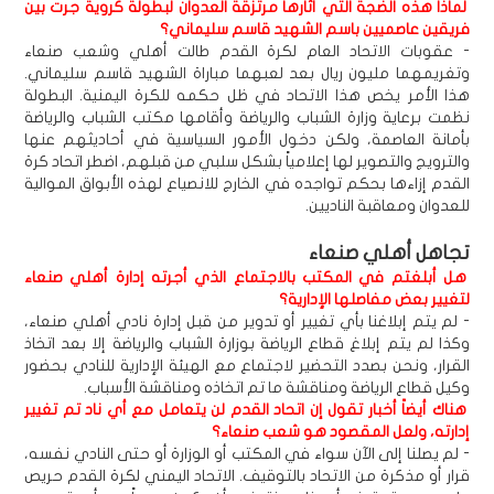
لماذا هذه الضجة التي أثارها مرتزقة العدوان لبطولة كروية جرت بين
فريقين عاصميين باسم الشهيد قاسم سليماني؟
- عقوبات الاتحاد العام لكرة القدم طالت أهلي وشعب صنعاء
وتغريمهما مليون ريال بعد لعبهما مباراة الشهيد قاسم سليماني.
هذا الأمر يخص هذا الاتحاد في ظل حكمه للكرة اليمنية. البطولة
نظمت برعاية وزارة الشباب والرياضة وأقامها مكتب الشباب والرياضة
بأمانة العاصمة، ولكن دخول الأمور السياسية في أحاديثهم عنها
والترويج والتصوير لها إعلامياً بشكل سلبي من قبلهم، اضطر اتحاد كرة
القدم إزاءها بحكم تواجده في الخارج للانصياع لهذه الأبواق الموالية
للعدوان ومعاقبة الناديين.
تجاهل أهلي صنعاء
هل أبلغتم في المكتب بالاجتماع الذي أجرته إدارة أهلي صنعاء
لتغيير بعض مفاصلها الإدارية؟
- لم يتم إبلاغنا بأي تغيير أو تدوير من قبل إدارة نادي أهلي صنعاء،
وكذا لم يتم إبلاغ قطاع الرياضة بوزارة الشباب والرياضة إلا بعد اتخاذ
القرار، ونحن بصدد التحضير لاجتماع مع الهيئة الإدارية للنادي بحضور
وكيل قطاع الرياضة ومناقشة ما تم اتخاذه ومناقشة الأسباب.
هناك أيضاً أخبار تقول إن اتحاد القدم لن يتعامل مع أي ناد تم تغيير
إدارته، ولعل المقصود هو شعب صنعاء؟
- لم يصلنا إلى الآن سواء في المكتب أو الوزارة أو حتى النادي نفسه،
قرار أو مذكرة من الاتحاد بالتوقيف. الاتحاد اليمني لكرة القدم حريص