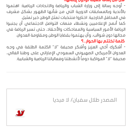
- أوجه رسالة إلى وزارة الشباب والرياضة والاتحادات الرياضية: اهتموا
بالأندية وبالمسابقات الدورية التي من شأنها الظهور بشكل مشرف
في المحافل الخارجية. اختاروا منتخبات تمثل الوطن خير تمثيل.
كما أنصح الإعلاميين ونشطاء منصات التواصل الاجتماعي أن يجنبوا
الرياضة الأمور السياسية والمماحكات والأحقاد، حتى تسير الرياضة في
مجالها دون شوائب، وأن يهتموا بقضايا الوطن ومقاومة العدوان.
كلمة تختتم بها الحوار...؟
- أشكرك أخي العزيز وأشكر صحيفة "لا" الكلمة الطلقة في وجه
العدوان الأمريكي الصهيوني السعودي الإماراتي على وطننا الغالي،
صحيفة "لا" المواكبة دوماً لأنشطتنا وفعالياتنا الرياضية والشبابية.
المصدر
طلال سفيان/ لا ميديا