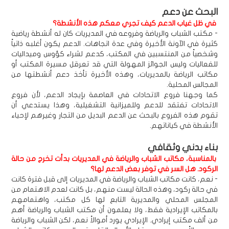
البحث عن دعم
في ظل غياب الدعم كيف تجري معكم هذه الأنشطة؟
- مكتب الشباب والرياضة وفروعه في المديريات كان له أنشطة رياضية
كثيرة في الآونة الأخيرة وفي عدة اتجاهات. الدعم يكون أغلبه ذاتياً
وشخصياً من المنتسبين في المكتب، كدعم لشراء كؤوس وميداليات
للفعاليات وليس الجوائز المهولة التي قد تعرقل مسيرة المكتب أو
مكاتب الرياضة بالمديريات، وهذه الأخيرة تأخذ دعم أنشطتها من
المجالس المحلية.
كما وجهنا فروع الاتحادات في العاصمة بإيجاد الدعم، لأن فروع
الاتحادات تفتقد للدعم وللميزانية التشغيلية، وهذا يستدعي أن
تقوم هذه الفروع بالبحث عن الدعم البديل من التجار وغيرهم لإحياء
الأنشطة في كياناتهم.
بناء بدني وثقافي
بالمناسبة، مكاتب الشباب والرياضة في المديريات بدأت تخرج من حالة
الركود. هل السر في توفر بعض الدعم لها؟
- نعم، كانت مكاتب الشباب والرياضة في المديريات إلى قبل فترة كانت
في حالة ركود، وهذه الحالة ليست منهم، بل كانت لعدم الاهتمام من
المجلس المحلي والمديرية التابع لها كل مكتب، واهتمامهم
بالمكاتب الإيرادية فقط، ولا يعلمون أن مكتب الشباب والرياضة أهم
من ألف مكتب إيرادي. الإيرادي يورد أموالاً نعم، لكن الشباب والرياضة