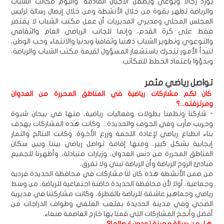
يورد رجالاً ويوعي ويصقل الأجيال القادمة. واليوم مكاتب الشباب
والرياضة تظهر بقوة من خلال الأنشطة ومن خلال إيصال رسالة لرئيس
المجلس المحلي ومديري المديريات أن عمل مكتب الشباب لا يقتصر
فقط على كرة القدم، وإنما للجانب الرياضي العام والثقافي
والتوعوي وتطوير الشباب ذهنيا وثقافيا وبدنيا والانتماء وحب الوطن،
لتبدأ الأمور تتحرك باستشعار المسؤول لقيمة مكتب الشباب والرياضة،
وبدؤوا باعتماد الخطط للمكاتب.
تواصل رياضي مثمر
كان لكم مشاركات رياضية في المناطق المحررة من العدوان
ومرتزقته...؟
- شاركنا ونظمنا بطولات وفعاليات رياضية، منها في بيحان شبوة
وحريب مأرب وفي الجوف والحديدة... وكانت هذه المشاركات بهدف
بناء انطباع رياضي لإعادة اللحمة وزرع الأخوة. وكانت النتائج والثمار
إيجابية بشكل كبير، ومنها إقامة تواصل رياضي بيننا وبين سكان
المناطق المحررة من دنس العدوان، وزيارات متبادلة، وأظهرنا للجميع
مبادئ الروح الرياضة وأن الرياضة تبني ولا تفرق.
من ضمن الأنشطة هذه كان لنا مشاركات في محافظة الحديدة فردية
وجماعية، أولا لأن محافظة الحديدة حاضنة اجتماعية للرياضة، من وسط
رياضي وجماهير عاشقة للرياضة بالفطرة، وكانت مشاركتنا في مديرية
الضحي وفي مدينة الحديدة بملعب العلفي وطواف الدراجات من
أفضل وأنجح المشاركات التي قمنا بها خارج العاصمة صنعاء.
هل من رسالة معينة تودون إيصالها؟