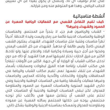
على عدم توقيف أي ناد، ونتمنى أن يكون بعيداً عن أي تسييس
للجانب الرياضي، وهذا هو المتوقع منه ومن قراراته.
أنشطة مناسباتية
كيف تقيم التفاعل الشعبي مع الفعاليات الرياضية المعبرة عن
الصمود والشهداء وغيرها؟
- الشباب والرياضيون هم جزء لا يتجزأ من المجتمع، والمناسبات
الوطنية والمناسبات الدينية قائمة من زمان وليست وليدة اللحظة. أحياناً
تطرأ مناسبات وقتية مثل مناسبات الشهداء. الشهداء يمثلون الشعب
اليمني كاملاً وليس طائفة أو مذهباً. الشهداء من كل الشعب اليمني
وضحوا من أجل حرية وسيادة وكرامة البلاد والدفاع عنها. ولو تلاحظ
الكثير من فرق الحارات تختار لفريقها اسم هذا الشهيد أو ذاك من دون
تدخل مكاتب الشباب أو الوزارة أو أي جهة. الكثير من الأوقات نتفاجأ
في مكتب الشباب بإقامة هذه الفرق لبطولات ومسابقات بأسماء
الشهداء من تلقاء نفسها. نعم، تقيم مكاتب الشباب والرياضة في
المحافظات والوزارة والاتحادات والأندية وكذلك المدارس والجامعات
وغيرها فعاليات وأنشطة رياضية في المناسبات الوطنية والدينية وفي
ذكرى الشهيد السنوية والمناسبات المعبرة عن الصمود والمقاومة
للعدوان، لكن تبقى المناسبات الوطنية والدينية أو المناسبات التي
تحتم على الشعب أن يتفاعل معها هي بالأغلب نتاج توجه
مجتمعي يوجه من خلالها المجتمع رسائله المعبرة عن صموده
ومقاومته للعدوان وتمسكه بمناسبته الدينية والوطنية بشكل ذاتي.