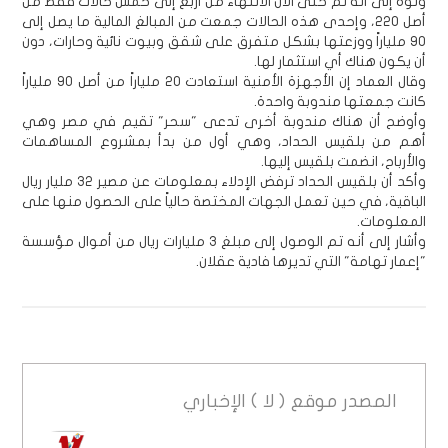
ونوه إلى أنه تم حتى الآن الانتهاء من أربع إلى خمس حالات فقط من
أصل 220، وإحدى هذه الحالات جمعت من المبالغ المالية ما يصل إلى
90 ملياراً ووزعتها بشكل متفرق على شقق وبيوت نائية وحارات، دون
أن يكون هناك أي استثمار لها.
وقال العماد إن الأجهزة الأمنية استعادت 20 ملياراً من أصل 90 ملياراً
كانت جمعتها مندوبة واحدة.
وأوضح أن هناك مندوبة أخرى تدعى "سحر" تقيم في مصر وهي
أهم من بلقيس الحداد، وهي أول من بدأ بمشروع المساهمات
والأرباح، انضمت بلقيس إليها.
وأكد أن بلقيس الحداد ترفض الإدلاء بمعلومات عن مصير 32 مليار ريال
الباقية، في حين تعمل الجهات المختصة حالياً على الحصول منها على
المعلومات.
وأشار إلى أنه تم الوصول إلى مبلغ 3 مليارات ريال من أموال مؤسسة
"إعمار تهامة" التي تديرها فادية عقلان.
المصدر
موقع ( لا ) الإخباري