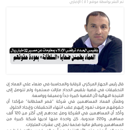
تم النشر بواسطة
موقع ( لا ) الإخباري
قال رئيس الجهاز المركزي للرقابة والمحاسبة في صنعاء علي العماد إن
التحقيقات في قضية بلقيس الحداد مازالت مستمرة ولم تتوصل إلى
النتيجة النهائية لأن القضية كبيرة جداً وعميقة وواسعة.
وطمأن العماد المساهمين في شركة "قصر السلطانة" مؤكدا أن
حقوقهم سوف تعود إليهم عقب انتهاء التحقيقات وإيجاد الحلول.
وأكد أن المساهمين في الشركة وصل عددهم إلى أكثر من 120 ألف
مساهم، و220 مندوبة، كل واحدة منها لديها شبكة كبيرة من
المساهمين ومبالغ مالية ضخمة تصل إلى عشرات المليارات.