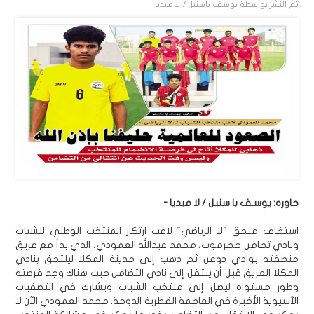
تم النشر بواسطة
يوسف باسنبل / لا ميديا
حاوره: يوسـف با سنبل / لا ميديا -
استضاف ملحق "لا الرياضي" لاعب ارتكاز المنتخب الوطني للشباب
ونادي تضامن حضرموت، محمد عبدالله العمودي، الذي بدأ مع فريق
منطقته بوادي دوعن ثم ذهب إلى مدينة المكلا ليلتحق بنادي
المكلا العريق قبل أن ينتقل إلى نادي التضامن حيث هناك وجد فرصته
وطور مستواه ليصل إلى منتخب الشباب ويشارك في التصفيات
الآسيوية الأخيرة في العاصمة القطرية الدوحة. محمد العمودي الآن لا