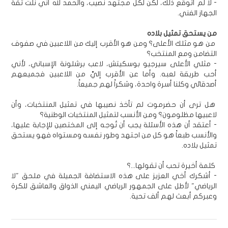
- لا لم أتوقع ذلك، لكن لكل مجتهد نصيب، والحمد لله أني نلت ثقة
الجهاز الفني.
من يستحق تمثيل بلاده
من هو مثلك الأعلى؟ ومن هو الأقرب إليك من اللاعبين في صفوف
التضامن ومع المنتخب؟
- مثلي الأعلى سيرجيو بوسكيتش، لاعب برشلونة الإسباني، لأني
أحب طريقة لعبه. وأما عن الأقرب إليَّ من اللاعبين فجميعهم
أصدقائي وكلنا أسرة واحدة، وشكراً لهم جميعاً.
هل ترى أن حضرموت لم تأخذ نصيبها في تمثيل المنتخبات، وأن
لاعبيها مظلومون؟ ومن الأنسب لتمثيل المنتخبات الوطنية؟
- أعتقد أن هذه الأسئلة يجب أن تُوجه إلى المختصين للإجابة عليها،
والأنسب طبعاً هو كل من اجتهد وطور نفسه ومستواه فهو يستحق
تمثيل بلاده.
كلمة أخيرة تحب أن تقولها...؟
- أشكرك أخي العزيز على هذه الاستضافة الجميلة في ملحق "لا
الرياضي" لأطل على الجمهور الرياضي اليمني الذواق والعاشق للكرة
وعبركم أبعث لهم ألف تحية.