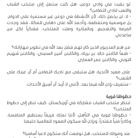
لو بقيت في وادي دوعن، هل كنت ستصل إلى منتخب الشباب
واللعب لنادي التضامن؟
- لا، لن يحصل ذلك، لأن الأنشطة في دوعن غير مستمرة على الدوام،
بل موسمية ومتقطعة، وأحمد الله على ذهابي للمكلا، فقد وجدت
الفرصة والتشجيع. وبالمثابرة وصلت للمنتخب، فشكراً لكل من
ساعدني.
من هم المدربون الذين كان لهم فضل بعد الله في تطوير مهاراتك؟
- طبعاً الكابتن خالد بن بريك، والكابتن أمين السنيني، والكابتن شهيم
النوبي، والكابتن عمر العماري.
على صعيد الأندية، هل ستبقى مع ناديك التضامن أم أن عينك على
الشعب؟
- ستعرف بإذن الله فيما بعد، لأنني لا أريد أن أسبق الأحداث.
حظوظنا قوية
تنتظر منتخب الشباب مشاركة في أوزبكستان، كيف تنظر إلى حظوظ
المنتخب؟
- حظوظنا قوية في التأهل، لأننا نملك فريقاً يستطيع المنافسة،
وكادراً فنياً مقتدراً، وبإذن لله سيكون الصعود للعالمية حليفنا.
عند وصولك للمنتخب، هل توقعت أنك ستكون لاعبا أساسيا؟