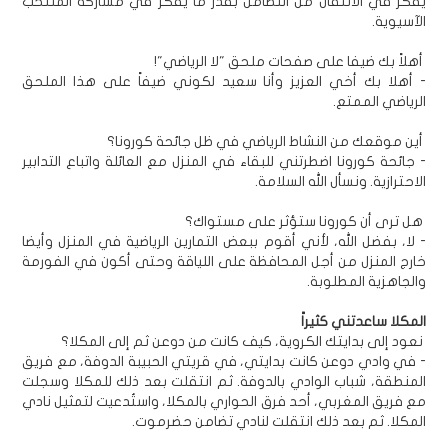
يفكر في الانتقال من التضامن بقدر ما يفكر في مشاركة المنتخب
الآسيوية.
أهلاً بك ضيفا على صفحات ملحق "لا الرياضي"!
- أهلا بك أخي العزيز وأنا سعيد لكوني ضيفاً على هذا الملحق
الرياضي الممتع.
أين موقعك من النشاط الرياضي في ظل جائحة كورونا؟
- جائحة كورونا اضطرتني للبقاء في المنزل مع العائلة واتباع التدابير
الاحترازية. ونسأل الله السلامة.
هل ترى أن كورونا ستؤثر على مستواك؟
- لا، بفضل الله، لأني أقوم ببعض التمارين الرياضية في المنزل وأيضا
خارج المنزل من أجل المحافظة على اللياقة وحتى أكون في الفورمة
والجاهزية المطلوبة.
المكلا ساعدتني كثيراً
نعود إلى بدايتك الكروية، كيف كانت من دوعن ثم إلى المكلا؟
- في وادي دوعن كانت بدايتي، في قريتي الحبيبة الدوفة، مع فريق
المنطقة، شباب الوادي بالدوفة. ثم انتقلت بعد ذلك للمكلا وسجلت
مع فريق المغربي، أحد فرق الحواري بالمكلا، واستُدعيت لتمثيل نادي
المكلا. ثم بعد ذلك انتقلت لنادي تضامن حضرموت.