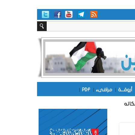
أروقـــة
|
مرافىء
|
PDF
|
كاته