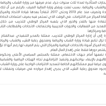
يجارات المتأخرة لمدة ثلاث سنوات جراء عدم صرفها من وزارة الشباب والرياض
والشباب والرياضة، بسبب تعنت ورفض وزارة المالية الصرف، بالرغم من أن تلك ا
كانت معتمدة وتصرف منذ عام 2013 وحتى 2017, لتفاجأ بعدها قيادة الاتحا
قاط المركز من الالتزامات، في الوقت الذي تستمر فيه بصرف اعتمادات اتحادا
تفادة منها بالقدر والدور الذي يلعبه المركز الوطني للتدريب من خلال
عديد من الفعاليات والدورات التدريبية واجتماعات الاتحادات والقطاعات التابع
اضة ومراكزها.
ة إلى أن إدارة المركز الوطني للتدريب، ممثلة بالمدير التنفيذي عبدالفتاح
 تزال تتابع قيادة وزارة الشباب والرياضة وصندوق رعاية النشء والشباب والرياض
جاه المركز أسوة بالاتحادات الرياضية والمراكز التي يتم الصرف لها رغم أنها لا ت
يقتصر دورها فقط على إهدار المال العام.
 نضعها أمام جهات الاختصاص، ممثلة بالمجلس السياسي الأعلى وحكومة 
لبهم بالإيفاء بواجباتهم وتنفيذ التزاماتهم تجاه الهيئات الرياضية والشبابية
ون عرضة لبيع ممتلكاتهم الخاصة لتسديد الالتزامات الواجبة على وزارة الشباب و
وجود صندوق رعاية النشء الذي يجري إهدار موارده في صرفيات ونفقات 
.