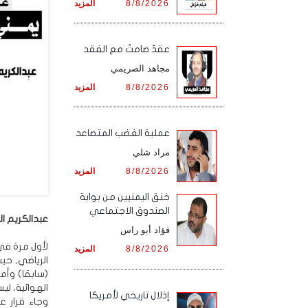
8/8/2026
المزيد
عقدٌ صامتٌ مع الفقد
مجاهد الصريمي
8/8/2026
المزيد
‏عملية الغضب المتصاعد
مراد شلي
8/8/2026
المزيد
خنق اليمنيين من بوابة
الصندوق الاجتماعي
عبدالكريم الر
فؤاد أبو راس
لأول مرة في 
8/8/2026
المزيد
الرياضي, حي
(سابقا) وأمي
الهوائية، ليس
إذلال تاريخي لأمريكا
وجاء قرار ع