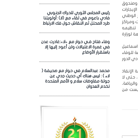
ة وصندوق
لإيجارات
رئيس المجلس الثوري للحراك الجنوبي
د والمركز الوطني
فادي باعوم في لقاء مع (لا) :أولويتنا
ت ومراكز
طرد المحتل ثم النقاش حول فك الارتباط
 تنظيمه
ة لوزارة
وفاء فتاح فـي حوار مع «لا»:غادرت عدن
 اسماعيل
في غمرة الاغتيالات ولن أعود إليها إلا
ة للوفاء
باستقرار الأوضاع
ؤدي الدور
الإنقاذ
محمد عبدالسلام في حوار مع صحيفة (
لاء ) : ليس هناك أي حديث جدي عن
، حتى لا
جولة مفاوضات سلام و الأمم المتحدة
الرياضة،
تخدم العدوان
ليست من