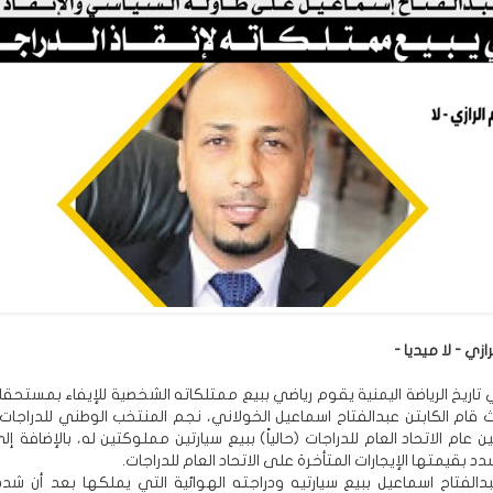
ازي - لا ميديا -
تاريخ الرياضة اليمنية يقوم رياضي ببيع ممتلكاته الشخصية للإيفاء بمستحقا
ث قام الكابتن عبدالفتاح اسماعيل الخولاني، نجم المنتخب الوطني للدراجات 
ن عام الاتحاد العام للدراجات (حالياً) ببيع سيارتين مملوكتين له، بالإضافة إل
دد بقيمتها الإيجارات المتأخرة على الاتحاد العام للدراجات.
بدالفتاح اسماعيل ببيع سيارتيه ودراجته الهوائية التي يملكها بعد أن شدد