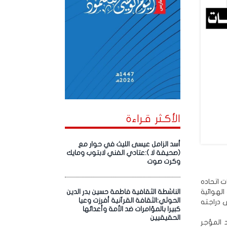
الأكـثر قـراءة
أسد الزامل عيسى الليث في حوار مع
(صحيفة لا ):عتادي الفني لابتوب ومايك
وكرت صوت
ت اتحاده
الهوائية
الناشطة الثقافية فاطمة حسين بدر الدين
الحوثي:الثقافة القرآنية أفرزت وعيا
ى دراجته
كبيرا بالمؤامرات ضد الأمة وأعدائها
الحقيقيين
 المؤجر