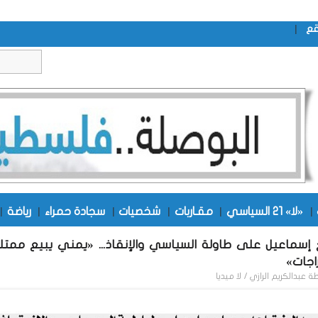
|
قع
|
«لا» 21 السياسي
|
مقـاربات
|
شخصيات
|
سجادة حمراء
|
رياضة
|
 إسماعيل على طاولة السياسي والإنقاذ... «يمني يبيع ممتل
راجات»
طة
عبدالكريم الرازي / لا ميديا