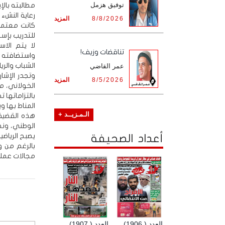
توفيق هزمل
مطالبته بالإ
رعاية النشء 
8/8/2026
المزيد
للتدريب بإس
لا يتم الاس
تناقضات وزيف!
واستضافته لل
الشباب والري
عمر القاضي
وتجدر الإشار
8/5/2026
المزيد
الخولاني، ما
بالتزاماتها ت
المناط بها و
الـمـزيــد +
هذه القضية
الوطني، ونطا
يصبح الرياضي
أعداد الصحيفة
بالرغم من 
مجالات عمله
العدد ( 1906)
العدد ( 1907)