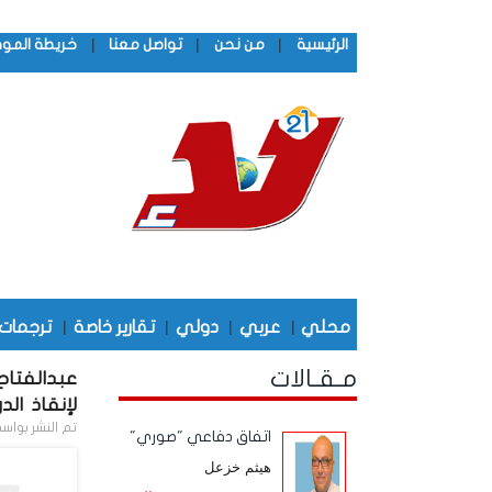
|
|
|
الرئيسية
من نحن
تواصل معنا
خريطة المو
محلي
|
عربي
|
دولي
|
تقارير خاصة
|
ترجمات
مـقـالات
عبدالفتاح
لإنقاذ الد
تم النشر بواس
اتفاق دفاعي "صوري"
هيثم خزعل