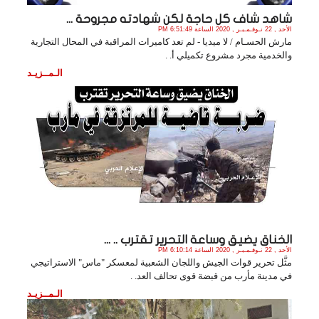
شاهد شاف كل حاجة لكن شهادته مجروحة ...
الأحد , 22 نـوفـمـبـر , 2020 الساعة 6:51:49 PM
مارش الحسـام / لا ميديا - لم تعد كاميرات المراقبة في المحال التجارية
والخدمية مجرد مشروع تكميلي أ. .
الـمــزيـد
الخناق يضيق وساعة التحرير تقترب .. ...
الأحد , 22 نـوفـمـبـر , 2020 الساعة 6:10:14 PM
مثَّل تحرير قوات الجيش واللجان الشعبية لمعسكر "ماس" الاستراتيجي
في مدينة مأرب من قبضة قوى تحالف العد. .
الـمــزيـد