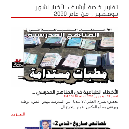
تقارير خاصة أرشيف الأخبار لشهر
نـوفـمـبـر , من عام 2020
الأخطاء الطباعية في المناهج المدرسي ...
الأحد , 29 نـوفـمـبـر , 2020 الساعة 6:31:16 PM
تحقيق/ بشرى الغيلي / لا ميديا - من المدرسة ينهض النشء بوطنه
ويرتقي به، أو العكس.. فمنها يتخرج ال. .
الـمــزيـد