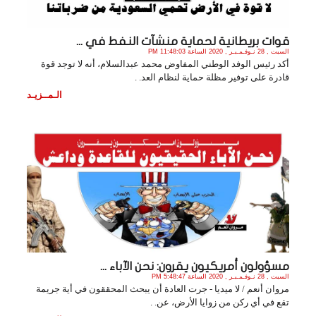
قوات بريطانية لحماية منشآت النفط في ...
السبت , 28 نـوفـمـبـر , 2020 الساعة 11:48:03 PM
أكد ‏رئيس الوفد الوطني المفاوض محمد عبدالسلام، أنه لا توجد قوة
قادرة على توفير مظلة حماية لنظام العد. .
الـمــزيـد
مسؤولون أمريكيون يقرون: نحن الآباء ...
السبت , 28 نـوفـمـبـر , 2020 الساعة 5:48:47 PM
مروان أنعم / لا ميديا - جرت العادة أن يبحث المحققون في أية جريمة
تقع في أي ركن من زوايا الأرض، عن. .