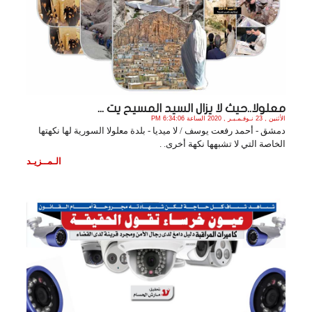
معلولا..حيث لا يزال السيد المسيح يت ...
الأثنين , 23 نـوفـمـبـر , 2020 الساعة 6:34:06 PM
دمشق - أحمد رفعت يوسف / لا ميديا - بلدة معلولا السورية لها نكهتها
الخاصة التي لا تشبهها نكهة أخرى. .
الـمــزيـد