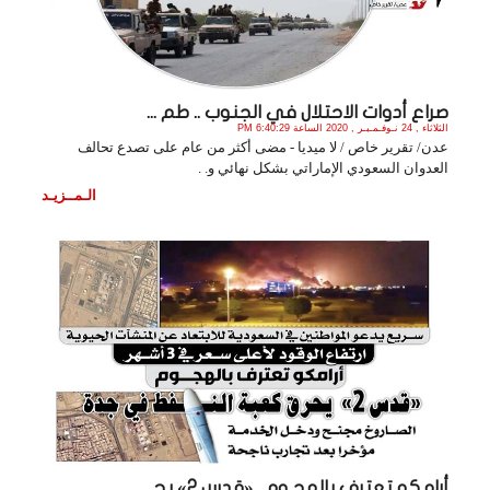
صراع أدوات الاحتلال في الجنوب .. طم ...
الثلاثاء , 24 نـوفـمـبـر , 2020 الساعة 6:40:29 PM
عدن/ تقرير خاص / لا ميديا - مضى أكثر من عام على تصدع تحالف
العدوان السعودي الإماراتي بشكل نهائي و. .
الـمــزيـد
أرامكو تعترف بالهجـوم ..«قدس 2» يح ...