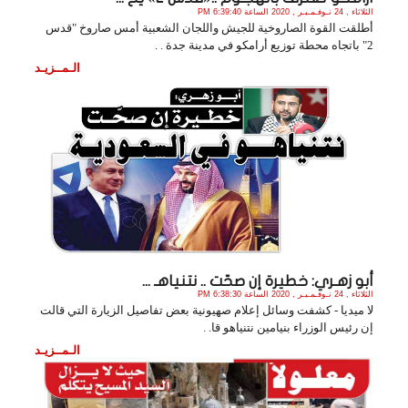
الثلاثاء , 24 نـوفـمـبـر , 2020 الساعة 6:39:40 PM
أطلقت القوة الصاروخية للجيش واللجان الشعبية أمس صاروخ "قدس
2" باتجاه محطة توزيع أرامكو في مدينة جدة . .
الـمــزيـد
أبو زهـري: خطيرة إن صحّت .. نتنياهـ ...
الثلاثاء , 24 نـوفـمـبـر , 2020 الساعة 6:38:30 PM
لا ميديا - كشفت وسائل إعلام صهيونية بعض تفاصيل الزيارة التي قالت
إن رئيس الوزراء بنيامين نتنياهو قا. .
الـمــزيـد