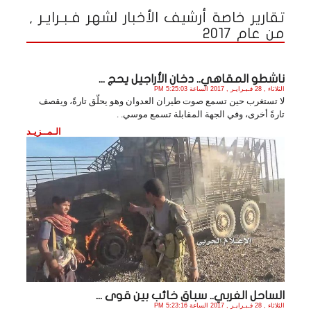
تقارير خاصة أرشيف الأخبار لشهر فـبـرايـر ,
من عام 2017
ناشطو المقاهي.. دخان الأراجيل يحج ...
الثلاثاء , 28 فـبـرايـر , 2017 الساعة 5:25:03 PM
لا تستغرب حين تسمع صوت طيران العدوان وهو يحلّق تارةً، ويقصف
تارةً أخرى، وفي الجهة المقابلة تسمع موسي. .
الـمــزيـد
الساحل الغربي.. سباق خائب بين قوى ...
الثلاثاء , 28 فـبـرايـر , 2017 الساعة 5:23:16 PM