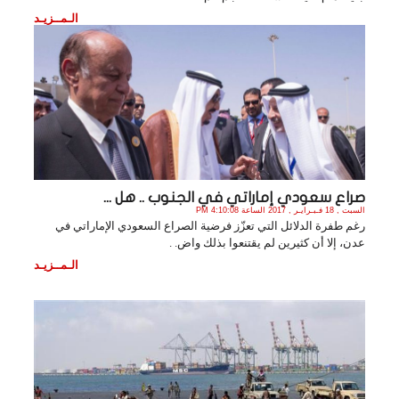
الـمــزيـد
صراع سعودي إماراتي في الجنوب .. هل ...
السبت , 18 فـبـرايـر , 2017 الساعة 4:10:08 PM
رغم طفرة الدلائل التي تعزّز فرضية الصراع السعودي الإماراتي في
عدن، إلا أن كثيرين لم يقتنعوا بذلك واض. .
الـمــزيـد