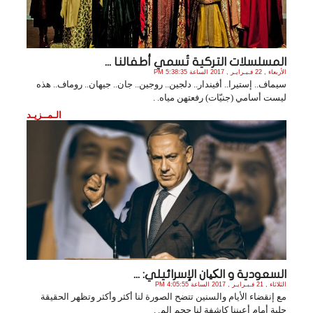
المسلسلات التركية تُسمي أطفالنا ...
الأربعاء , 22 فـبـرايـر , 2017 الساعة 5:38:35 PM
سيماف.. إستيرا.. أفيندار.. دلجين.. روجين.. جان.. جيهان.. روماف.. هذه
ليست أسامي (جنيّات) رفعتهن مياه. .
الـمــزيـد
السعودية و الکیان الإسرائيلي: ...
الثلاثاء , 21 فـبـرايـر , 2017 الساعة 4:05:55 PM
مع إنقضاء الأيام والسنين تتضح الصورة لنا أكثر وأكثر وتظهر الحقيقة
جلية أمام أعيننا كاشفة لنا حجم الم. .