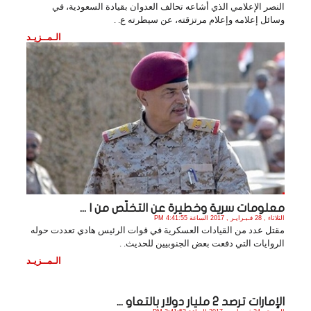
النصر الإعلامي الذي أشاعه تحالف العدوان بقيادة السعودية، في
وسائل إعلامه وإعلام مرتزقته، عن سيطرته ع. .
الـمــزيـد
معلومات سرية وخطيرة عن التخلّص من ا ...
الثلاثاء , 28 فـبـرايـر , 2017 الساعة 4:41:55 PM
مقتل عدد من القيادات العسكرية في قوات الرئيس هادي تعددت حوله
الروايات التي دفعت بعض الجنوبيين للحديث. .
الـمــزيـد
الإمارات ترصد 2 مليار دولار بالتعاو ...