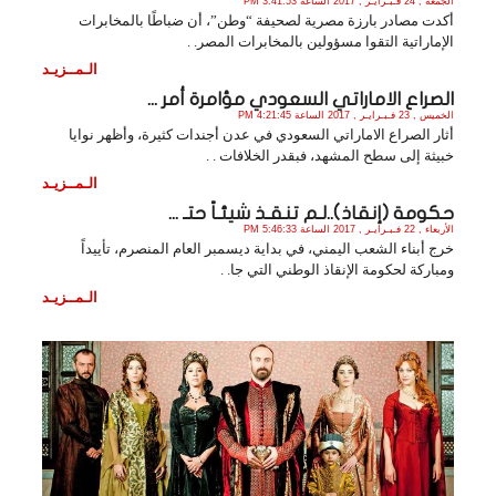
الجمعة , 24 فـبـرايـر , 2017 الساعة 3:41:53 PM
أكدت مصادر بارزة مصرية لصحيفة “وطن”، أن ضباطًا بالمخابرات
الإماراتية التقوا مسؤولين بالمخابرات المصر. .
الـمــزيـد
الصراع الاماراتي السعودي مؤامرة أمر ...
الخميس , 23 فـبـرايـر , 2017 الساعة 4:21:45 PM
أثار الصراع الاماراتي السعودي في عدن أجندات كثيرة، وأظهر نوايا
خبيثة إلى سطح المشهد، فبقدر الخلافات . .
الـمــزيـد
حكومة (إنقاذ)..لـم تنقـذ شيئـاً حتـ ...
الأربعاء , 22 فـبـرايـر , 2017 الساعة 5:46:33 PM
خرج أبناء الشعب اليمني، في بداية ديسمبر العام المنصرم، تأييداً
ومباركة لحكومة الإنقاذ الوطني التي جا. .
الـمــزيـد