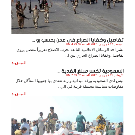
تفاصيل وخفايا الصراع في عدن بحسب رو ...
الجمعة , 17 فـبـرايـر , 2017 الساعة 4:29:46 PM
نشر احد الوسائل الاعلامية التابعة لحزب الاصلاح تقريراً مفصل يروي
تفاصيل وخفايا الصراع الجاري بين ا. .
الـمــزيـد
السعودية تخسر مبلغ الفدية ...
الأربعاء , 15 فـبـرايـر , 2017 الساعة 7:49:52 PM
ليس لدى السعودية ورقة ميدانية وازنة تفتدي بها جنوبها المتآكل خلال
مفاوضات سياسية محتملة قريبة في الي. .
الـمــزيـد