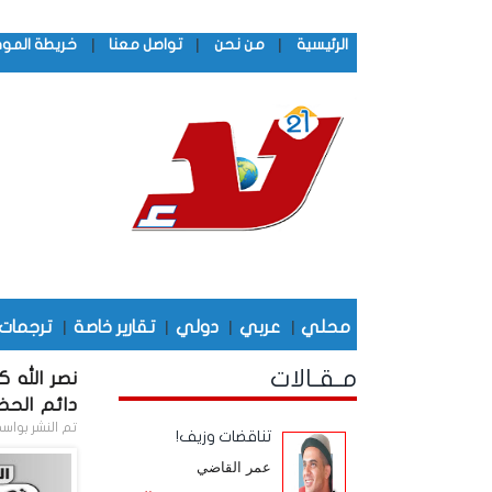
|
|
|
الرئيسية
من نحن
تواصل معنا
خريطة المو
محلي
|
عربي
|
دولي
|
تقارير خاصة
|
ترجمات
مـقـالات
نصر الله ك
دائم الحض
تم النشر بواس
تناقضات وزيف!
عمر القاضي