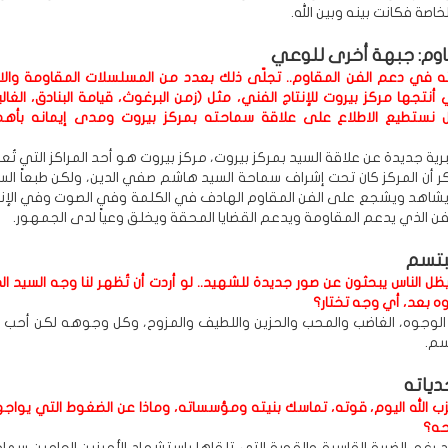
الخاصة فكانت بينه وبين الله.
اوم: جبهة أخرى للوعي
 في دعم الفن المقاوم.. تجلّى ذلك بعدد من المسلسلات المقاومة والا
 أنتجها مركز بيروت للإنتاج الفني، مثل (زمن البرغوث، قيامة البنادق، الغال
ل نستطيع الاطلاع على علاقة سماحته بمركز بيروت ومدى إيمانه بأهم
ة جديدة عن علاقة السيد بمركز بيروت، مركز بيروت هو أحد المراكز التي تُع
ر أن المركز كان تحت إشراف سماحة السيد هاشم صفي الدين، ولكن طبعاً ال
ن يشاهد ويشجع على الفن المقاوم الهادف في الكلمة وفي الصوت وفي الإن
ن الذي يدعم المقاومة ويدعم القضايا المحقة ويخلق وعياً لدى الجمهور.
بتسم
ظل الناس يبحثون عن صور جديدة للشهيد.. لو أردت أن تُظهر لنا وجه السيد ا
وه بعد، أي وجه تختار؟
الوجوه، الغاضب والمحب والحزين واللطيف والمزوح، وكل وجوهه لكن أحب
سم.
دياته
الله اليوم، قوته، تماسك بنيته ومؤسساته، وماذا عن الضغوط التي يواجه
حه؟
د رغم الضربة القاسية والقوية التي تلقاها باستشهاد الأمينين العامين سما