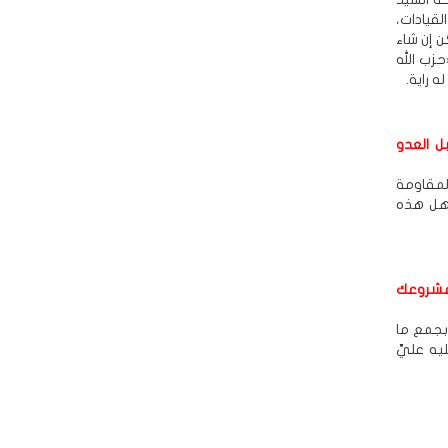
قيادات،
، لكن إن شاء
حزب الله
ه راية.
ل العدو
المقاومة
أهل هذه
 مشروعك
بجمع ما
ه عليَّ