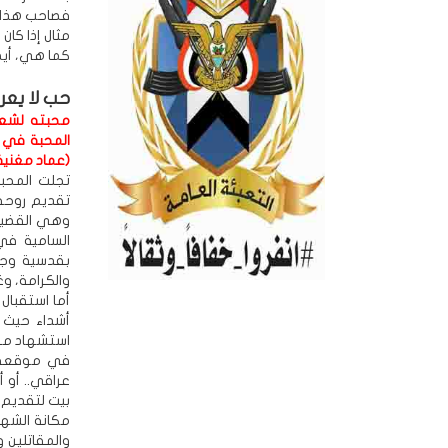
فصاحب هذا ا
مثال إذا كان
كما هي، أيضا
حب لا يعر
محبته لشعب
المحبة في ح
(عماد مغنية
تجلت المحبة
تقديم روحه،
وهي القضية 
السامية في
بقدسية وجو
والكرامة، و
أما استقبال
أشداء حيث ا
استشهاد مق
في موقعه ا
عراقي.. أو 
بيت لتقديم ا
مكانة الشهدا
والمقاتلين 