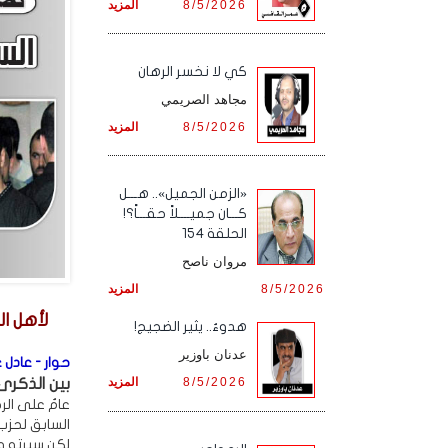
8/5/2026
المزيد
كي لا نخسر الرهان
مجاهد الصريمي
8/5/2026
المزيد
«الزمن الجميل».. هـــل
كـــان جميــــلاً حقـــاً؟!
الحلقة 154
مروان ناصح
8/5/2026
المزيد
لأهل ال
هدوءٌ.. يثير الضجيج!
عدنان باوزير
حوار - عادل ع
8/5/2026
المزيد
بين الذكرى 
عامٌ على الر
السابق لحزب 
لكن سيرته و