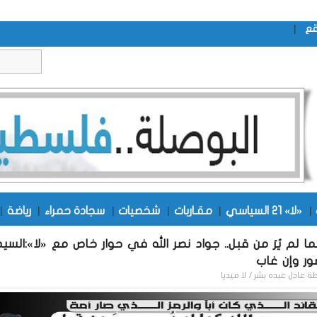
|
قع
|
«لا» 21 السياسي
|
مقـاربات
|
شخصيات
|
سجادة حمراء
|
رياضة
|
ما لم يُرَ من قبل.. جواد نصر الله في حوار خاص مع «لا»:الس
ور وإن غاب
طة
عادل عبده بشر / لا ميديا