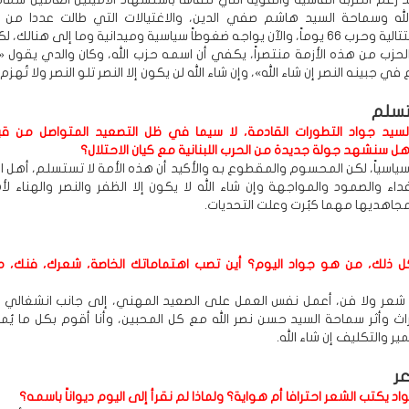
له وسماحة السيد هاشم صفي الدين، والاغتيالات التي طالت عددا من ال
والضربات المتتالية وحرب 66 يوماً، والآن يواجه ضغوطاً سياسية وميدانية وما إلى هنالك
الحزب من هذه الأزمة منتصراً، يكفي أن اسمه حزب الله، وكان والدي يقول «
في جبينه النصر إن شاء الله»، وإن شاء الله لن يكون إلا النصر تلو النصر ولا تُهزم ل
ستسلم
لسيد جواد التطورات القادمة، لا سيما في ظل التصعيد المتواصل من قب
ل سنشهد جولة جديدة من الحرب اللبنانية مع كيان الاحتلال؟
سياسياً، لكن المحسوم والمقطوع به والأكيد أن هذه الأمة لا تستسلم، أهل 
اء والصمود والمواجهة وإن شاء الله لا يكون إلا الظفر والنصر والهناء ل
جاهديها مهما كبُرت وعلت التحديات.
كل ذلك، من هو جواد اليوم؟ أين تصب اهتماماتك الخاصة، شعرك، فنك،
ي شعر ولا فن، أعمل نفس العمل على الصعيد المهني، إلى جانب انشغالي 
ث وأثر سماحة السيد حسن نصر الله مع كل المحبين، وأنا أقوم بكل ما يُملي
ير والتكليف إن شاء الله.
عر
د يكتب الشعر احترافا أم هواية؟ ولماذا لم نقرأ إلى اليوم ديواناً باسمه؟