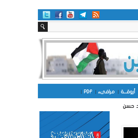
أروقـــة
|
مرافىء
|
PDF
|
يد حسن