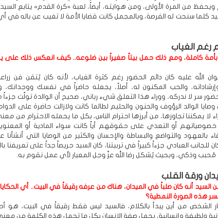
يحفظ من المرة الأولى، ومن هوايته، أيضاً، لعبة «كرة القدم» يتابع السيد ا
يد كلما سنحت له الفرصة، وبالمجمل كانت قضايا الأمة لا تغيب عن باله في 
 رغم الغياب
أمة كاملة، ومع ذلك حمل بيتاً صغيراً بين ضلوعه.. كيف انعكس ذلك على ي
ن الله عليه كان دائم الحضور رغم كثرة الغياب، لأنه كان يُتقن فن زراعة
إرشاداته، والحب المكنون له، أصلاً، يجعله حاضراً في نفسك ووجدانك، و
لحضور سر لا ندركه، ووراء هذا التعلق شيء رباني، صحيح أن الوالدة تولّت جزءاً 
 أن وصايا الوالد الرؤوف والحنون والحليم لطالما كانت ولازالت حاضرة على الدوام،
 لا يمكننا تجاوزها، من أبرزها احترام الناس، بكل ما يحمله الاحترام من مع
خصوصياتهم أو التعدي على حقوقهم أياً كانت سواء المادية أو المعنوي
اء بالعهود والتواضع والبساطة والإحسان والكثير من الوصايا التي أنشأنا ع
 للجانب العبادي جزءاً كبيراً في تربيتنا، كان السيد حريصاً جداً على تعريفنا با
مُحبب وذكي، وبحيث يُشكل رضا الله عزّ وجل المعيار لأي عمل نقوم به.
دان ورقة القلب
السيد أنه كان صلباً في الميدان، هناك من عرفه رقيقاً في البيت.. أي الحكايا
سر هذه الصورة النمطية؟
ر الشخص من أين يبدأ بالكلام، فالسيد ليس فقط رقيقاً في البيت، هو أص
ية ولطيفة وإنسانية، يحمل صفة الإنسان بكل ما تحمل هذه الكلمة من معنى