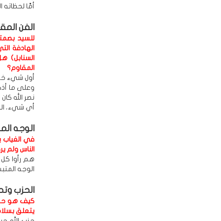
أمَّا لحظاته 
الفن المق
للسيد بصمته
الهادفة التي
السنابل) ه
المقاوم؟
أول شيء خبري
وعلى ما أذك
نصر الله كا
أي شيء، الف
الوجه الم
في الغياب ي
الناس ولم ير
هم رأوا كل 
الوجه المتب
الحزب وتح
كيف هو حزب 
يتعلق بسلا
حزب الله جي