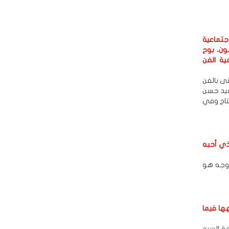
جتماعية
بون، بوح
ية الفن
نى بالفن
سيد حسن
تاج وفي
لذي أحبه
 وجه هو
ها فيما
حة السيد