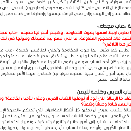
لشعر هواية، ولكنني قليل الكتابة بشكل كبير خاصة في السنوات الأخي
وعدم الإقبال النفسي على كتابة الشعر، وبخصوص إصدار ديوان باسمي، لدي
صائد تحتاج إلى الهمة وإلى بعض الوقت لجمعها وإصدارها في كتاب صغير إن شا
ة «عاب مجدك»
يا بطرس ارتبط اسمها بصوت المقاومة، وكتبتم أنتم لها قصيدة «عاب مجد
شيد خالد لجمهور المقاومة.. ما الذي جمع بين قصيدتك وصوتها في تلك 
كرر هذا التلاقي؟
 بطرس كما ذكرت أنها صوت المقاومة وتغني لمناضلين، قصيدة «عاب مج
عدة أناشيد، وقام بتلحينها زياد بطرس، شقيق المطربة جوليا، فسمعتها جولي
زياد، وكان أحد الشباب هو من يقوم بإنتاجها مع كورال «الفرسان الأربعة
يها وتم ذلك، يعني جرى الأمر بهذه البساطة دون أي تنسيق أو اتفاق مسبق، أ
مال فنية أخرى تُغني فيها المطربة جوليا مِن كلماتي، فهذا الأمر محكوم 
لياً لا أكتب الشعر.
باب العربي وكلمة لليمن
اء، ما الرسالة التي تود أن توصلها للشباب العربي وحتى للأجيال القادمة؟ وم
لليمن قيادة وجيشاً وشعباً؟
لرسالة للشباب العربي أن يحذروا كل أشكال المؤامرات التي تحيكها «الجبهة الإب
في الوطن العربي وخاصة الشباب المسلم، وأن يحذروا من الفتن والتضليل ال
 باهتمامات الشباب إلى أمور جانبية وثانوية وتسخيف وتفريغ اهتمامات
لقضايا الكُبرى. وأوجه رسالة للشباب بأن يحفظوا أوطانهم ولا ينجروا وراء 