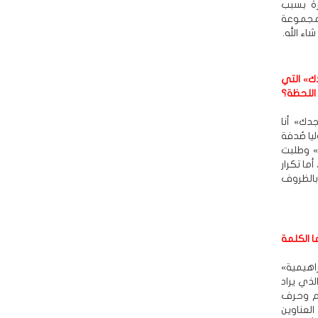
رة بسبب
 مجموعة
ء الله.
ك» التي
اللحظة؟
دك» أنا
ا صُدفة
» وطلبت
ما تكرار
بالظروف
ا الكلمة
راهيمية»
ذي يراد
هم وحرف
العناوين