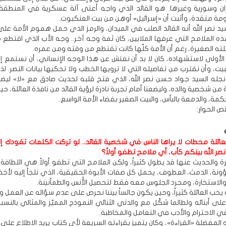
ران وسورية وغيرها. هو القائد الذي واجه أعتى آلة عسكرية في المنطقة
مة متقدة، وأثبت أن «إسرائيل» أوهن من بيت العنكبوت.
يد نصر الله أنه القائد الصلب في الميدان، والرمز الذي حمل هموم الأمة عل
 الملامح التي عرفها الملايين، كان ثمة وجه آخر.. وجه الأب الذي اقتطع 
لته الصغيرة، رغم أن الأمة كلّها كانت تقتطع من وقته ومن عمره.
لأولى لاستشهاده، كان لا بد أن نفتش عن هذا الوجه الإنساني، أن نستمع 
ت، وأن نقترب من تفاصيله التي لا ترويها الخطب ولا تحكيها بيانات النصر. لذ
 نجله السيد جواد حسن نصر الله، الذي فتح قلبه لحديث صادق مع «لا» لي
ن شخصية والده، وليضعنا أمام تجربة نادرة لرؤية القائد من نافذة العائلة، ح
كمة، والدمعة بالبأس، والبيت الصغير بفضاء الأمة الواسع.
 الحوار:
عائلة محطات لا يراها الناس في شخصية القائد.. لو تركت الكلمات تقودك إ
ر الله بينكم كأب، أي ملامح تطفو أولاً؟
ة والحديث عنها قد يطول كثيراً، ولكن الملامح التي تطفو أولاً هي اللطافة 
ونة، الدمث، العطوف، يحمل كل صفات الأبوة الحقيقية، الذي نلجأ إليه لأخذ
والاستخارة، ومجرد الجلوس معه فقط لتحصيل الأُنس والطمأنينة.
حب العائلة كثيراً، وحين يكون جالساً بيننا نحرص على عدم سؤاله عن العمل و
لى أبنائه ولطالما شكّل مع والدتي الثنائي النموذج المميّز والمثالي بالنسبة
يا في الاحترام والأدب في التعامل والمخاطبة.
المفضلة «القراءة»، وكان يتميز بقراءته السريعة لأي كتاب يريد الاطلاع على