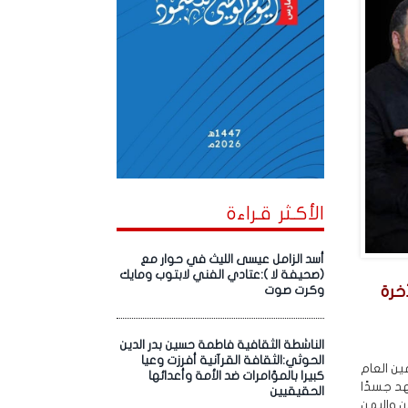
الأكـثر قـراءة
أسد الزامل عيسى الليث في حوار مع
(صحيفة لا ):عتادي الفني لابتوب ومايك
خرة
وكرت صوت
الناشطة الثقافية فاطمة حسين بدر الدين
الحوثي:الثقافة القرآنية أفرزت وعيا
ين العام
كبيرا بالمؤامرات ضد الأمة وأعدائها
هد جسدًا
الحقيقيين
ن واليمن