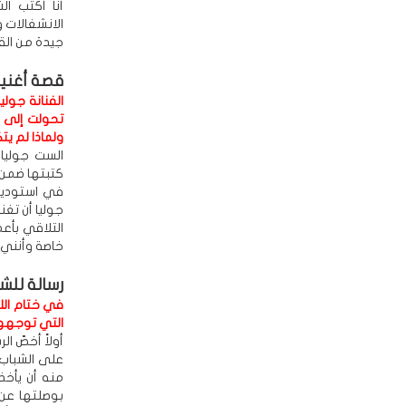
أنا أكتب ا
الانشغالات 
جيدة من الق
قصة أغني
الفنانة جول
تحولت إلى ن
ولماذا لم يت
الست جوليا
كتبتها ضمن 
في استوديو 
جوليا أن تغن
التلاقي بأع
خاصة وأنني حا
رسالة للش
في ختام اللق
التي توجهها 
أولاً أخصّ ا
على الشباب 
منه أن يأخذ
بوصلتها عن ا