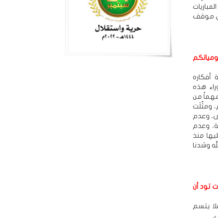
لمباريات
أي موقف
ومياتكم
 أفكاره
راء هذه
مهماً من
 ومثّلَت
نى، وعدم
ة، وعدم
ليها منذ
لله وشدنا
ت تود أن
لا يتسم
.