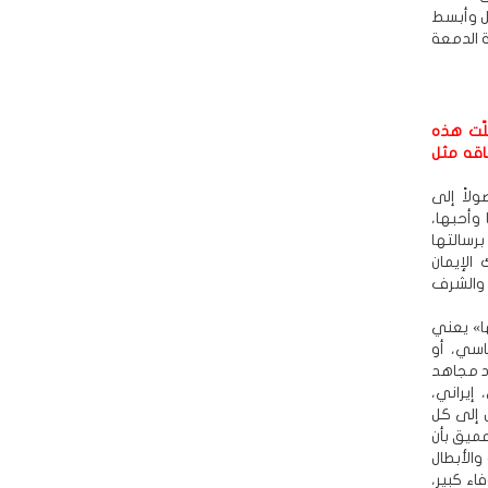
ل وأبسط
ة الدمعة
لّت هذه
اقه مثل
لاً إلى
وأحبها،
رسالتها
الإيمان
 والشرف
ا» يعني
اسي، أو
د مجاهد
إيراني،
ل إلى كل
عميق بأن
والأبطال
اء كبير،