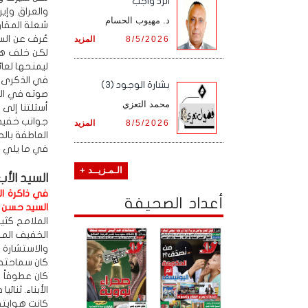
الرد واجب
والعراق وإي
د. مهيوب الحسام
شعلة المقاو
عُرف عن الس
8/5/2026
المزيد
لكن خلف هذه
ليمنحها لعائ
في الذكرى ا
بشارة الوجود (3)
صوته في البي
محمد التعزي
أسئلتنا إلى
جوانب خفية م
8/5/2026
المزيد
العاطفة بالح
في ما يلي نص
الـمـزيــد +
السيد الأب
في ذاكرة ال
أعداد الصحيفة
السيد حسن نص
الملامح كثير
الخفيف المؤ
والاستشارة 
كان سماحته ي
كان عطوفاً ع
الأبناء. ثنائ
كانت هوايته 