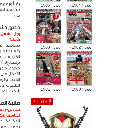
يقرأ ويفهم و
العدد ( 1904)
العدد ( 1905)
من بعيد لبع
كان.
حضور دائم
رجل انشغل ب
كأبناء؟
سماحته رضوا
العدد ( 1902)
العدد ( 1903)
وتعليماته و
الكاريزما وا
تربيتنا، إلا
خطوطاً حمراء
التدخل في 
الكذب والوف
الطفولة، وكان
العدد ( 1900)
العدد ( 1901)
إليه بأسلوب 
الـمـزيــد +
صلابة المي
حين يروى عن 
تشاركها لتك
الحقيقة يحا
بصفات رحمان