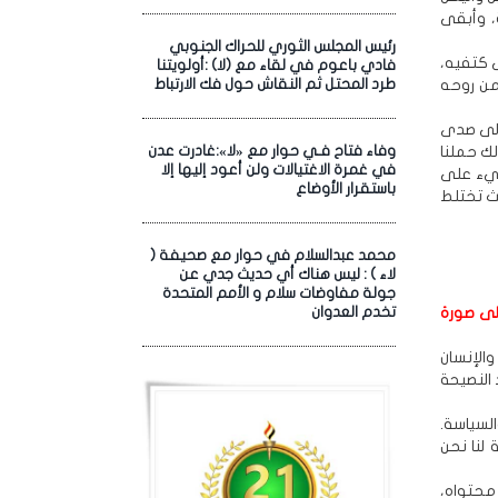
، وأبقى
رئيس المجلس الثوري للحراك الجنوبي
ى كتفيه،
فادي باعوم في لقاء مع (لا) :أولويتنا
من روحه
طرد المحتل ثم النقاش حول فك الارتباط
إلى صدى
لك حملنا
وفاء فتاح فـي حوار مع «لا»:غادرت عدن
في غمرة الاغتيالات ولن أعود إليها إلا
ضيء على
باستقرار الأوضاع
يث تختلط
محمد عبدالسلام في حوار مع صحيفة (
لاء ) : ليس هناك أي حديث جدي عن
جولة مفاوضات سلام و الأمم المتحدة
لى صورة
تخدم العدوان
والإنسان
 النصيحة
السياسة.
 لنا نحن
 محتواه،