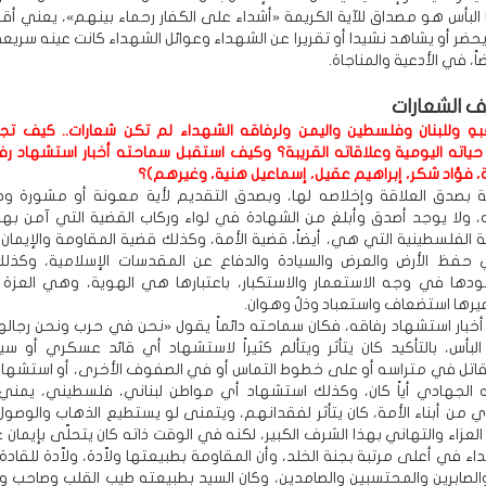
لبأس هو مصداق للآية الكريمة «أشداء على الكفار رحماء بينهم»، يعني أق
 يحضر أو يشاهد نشيدا أو تقريرا عن الشهداء وعوائل الشهداء كانت عينه سريع
ً، في الأدعية والمناجاة.
ف الشعارات
هِ وللبنان وفلسطين واليمن ولرفاقه الشهداء لم تكن شعارات.. كيف تج
ياته اليومية وعلاقاته القريبة؟ وكيف استقبل سماحته أخبار استشهاد رف
، فؤاد شكر، إبراهيم عقيل، إسماعيل هنية، وغيرهم)؟
 بصدق العلاقة وإخلاصه لها، وبصدق التقديم لأية معونة أو مشورة وصو
 ولا يوجد أصدق وأبلغ من الشهادة في لواء وركاب القضية التي آمن بها 
الفلسطينية التي هي، أيضاً، قضية الأمة، وكذلك قضية المقاومة والإيمان ب
 حفظ الأرض والعرض والسيادة والدفاع عن المقدسات الإسلامية، وكذلك 
دها في وجه الاستعمار والاستكبار، باعتبارها هي الهوية، وهي العزة
غيرها استضعاف واستعباد وذلٌ وهوان.
 أخبار استشهاد رفاقه، فكان سماحته دائماً يقول «نحن في حرب ونحن رجاله
لبأس، بالتأكيد كان يتأثر ويتألم كثيراً لاستشهاد أي قائد عسكري أو سي
اتل في متراسه أو على خطوط التماس أو في الصفوف الأخرى، أو استشها
لجهادي أياً كان، وكذلك استشهاد أي مواطن لبناني، فلسطيني، يمني، 
أي من أبناء الأمة، كان يتأثر لفقدانهم، ويتمنى لو يستطيع الذهاب والوصو
لعزاء والتهاني بهذا الشرف الكبير، لكنه في الوقت ذاته كان يتحلّى بإيمان 
ء في أعلى مرتبة بجنة الخلد، وأن المقاومة بطبيعتها ولاّدة، ولاّدة للقادة 
والصابرين والمحتسبين والصامدين، وكان السيد بطبيعته طيب القلب وصاحب وف