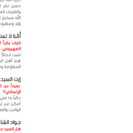
حسن نصر ال
الله سيخرج 
وُلِد ومطبوع 
أُمّة لا ت
كيف يقرأ ا
الصهيوني، ه
لست محللاً 
هم أهل الفد
المقاومة وم
إرث السيد
بعيداً عن 
الإنساني؟
حالياً ما ف
أمكن من ترا
الواجب والضم
جواد الشا
هل السيد جوا