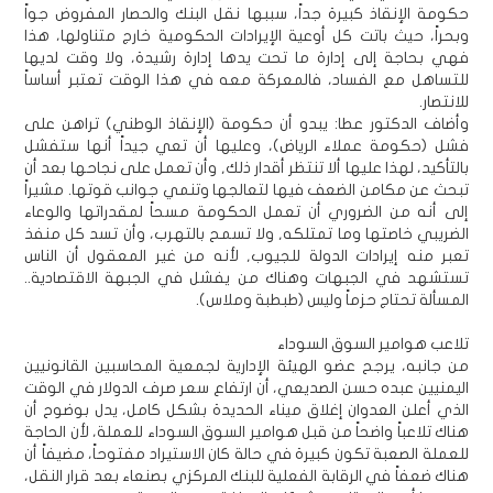
حكومة الإنقاذ كبيرة جداً، سببها نقل البنك والحصار المفروض جواً
وبحراً، حيث باتت كل أوعية الإيرادات الحكومية خارج متناولها، هذا
فهي بحاجة إلى إدارة ما تحت يدها إدارة رشيدة، ولا وقت لديها
للتساهل مع الفساد، فالمعركة معه في هذا الوقت تعتبر أساساً
للانتصار.
وأضاف الدكتور عطا: يبدو أن حكومة (الإنقاذ الوطني) تراهن على
فشل (حكومة عملاء الرياض)، وعليها أن تعي جيداً أنها ستفشل
بالتأكيد، لهذا عليها ألا تنتظر أقدار ذلك, وأن تعمل على نجاحها بعد أن
تبحث عن مكامن الضعف فيها لتعالجها وتنمي جوانب قوتها. مشيراً
إلى أنه من الضروري أن تعمل الحكومة مسحاً لمقدراتها والوعاء
الضريبي خاصتها وما تمتلكه, ولا تسمح بالتهرب، وأن تسد كل منفذ
تعبر منه إيرادات الدولة للجيوب, لأنه من غير المعقول أن الناس
تستشهد في الجبهات وهناك من يفشل في الجبهة الاقتصادية..
المسألة تحتاج حزماً وليس (طبطبة وملاس).
تلاعب هوامير السوق السوداء
من جانبه، يرجح عضو الهيئة الإدارية لجمعية المحاسبين القانونيين
اليمنيين عبده حسن الصديعي، أن ارتفاع سعر صرف الدولار في الوقت
الذي أعلن العدوان إغلاق ميناء الحديدة بشكل كامل، يدل بوضوح أن
هناك تلاعباً واضحاً من قبل هوامير السوق السوداء للعملة، لأن الحاجة
للعملة الصعبة تكون كبيرة في حالة كان الاستيراد مفتوحاً، مضيفاً أن
هناك ضعفاً في الرقابة الفعلية للبنك المركزي بصنعاء بعد قرار النقل،