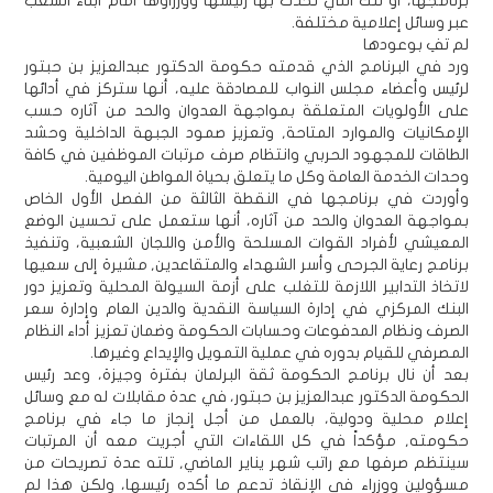
برنامجها، أو تلك التي تحدث بها رئيسها ووزراؤها أمام أبناء الشعب
عبر وسائل إعلامية مختلفة.
لم تفِ بوعودها
ورد في البرنامج الذي قدمته حكومة الدكتور عبدالعزيز بن حبتور
لرئيس وأعضاء مجلس النواب للمصادقة عليه، أنها ستركز في أدائها
على الأولويات المتعلقة بمواجهة العدوان والحد من آثاره حسب
الإمكانيات والموارد المتاحة, وتعزيز صمود الجبهة الداخلية وحشد
الطاقات للمجهود الحربي وانتظام صرف مرتبات الموظفين في كافة
وحدات الخدمة العامة وكل ما يتعلق بحياة المواطن اليومية.
وأوردت في برنامجها في النقطة الثالثة من الفصل الأول الخاص
بمواجهة العدوان والحد من آثاره، أنها ستعمل على تحسين الوضع
المعيشي لأفراد القوات المسلحة والأمن واللجان الشعبية، وتنفيذ
برنامج رعاية الجرحى وأسر الشهداء والمتقاعدين, مشيرة إلى سعيها
لاتخاذ التدابير اللازمة للتغلب على أزمة السيولة المحلية وتعزيز دور
البنك المركزي في إدارة السياسة النقدية والدين العام وإدارة سعر
الصرف ونظام المدفوعات وحسابات الحكومة وضمان تعزيز أداء النظام
المصرفي للقيام بدوره في عملية التمويل والإيداع وغيرها.
بعد أن نال برنامج الحكومة ثقة البرلمان بفترة وجيزة، وعد رئيس
الحكومة الدكتور عبدالعزيز بن حبتور، في عدة مقابلات له مع وسائل
إعلام محلية ودولية، بالعمل من أجل إنجاز ما جاء في برنامج
حكومته, مؤكداً في كل اللقاءات التي أجريت معه أن المرتبات
سينتظم صرفها مع راتب شهر يناير الماضي, تلته عدة تصريحات من
مسؤولين ووزراء في الإنقاذ تدعم ما أكده رئيسها، ولكن هذا لم