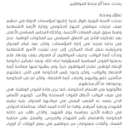
يحدث، مما أثار سخط المواطنين.
تفاؤل وسخط
نجحت اللجنة الثورية طوال فترة إدارتها لمؤسسات الدولة في تنظيم
صرف مرتبات موظفي الجهاز الحكومي وإدارة الأزمة الاقتصادية
وضبط سوق صرف العملات الأجنبية, وكذلك المجلس السياسي الأعلى
بعد تشكيله الناتج عن الاتفاق السياسي بين المكونات الوطنية، نجح
في بداية فترته في إدارة المؤسسات, ولكن بعد قيام العدوان
ومرتزقته بنقل البنك المركزي إلى عدن تعثرت الأمور الاقتصادية
وبدأت أزمة الرواتب، وعرف المواطنون أن العدوان يقف وراءها, فلم
يحملوا القوى السياسية المسؤولية تجاه ذلك، وبعد تشكيل حكومة
الإنقاذ الوطني تفاءل المواطنون خيراً، ولم يطلبوا منها معالجة أزمة
الاقتصاد والرواتب، ولكن وعود رئيس الحكومة هي التي جعلتهم
متأملين دفع رواتبهم وانجلاء أزمة الاقتصاد، ولكن لم تفِ الحكومة
بوعودها، ما أثار سخطهم.
فالأولوية في اهتمام الحكومة، كما يرى قادة القوى الوطنية، هي
في صرف الرواتب لأبطال القوات المسلحة والأمن، كونهم الأساس
الذي يصمد به الشعب اليمني في مواجهة العدوان, يليه ترقيم
الشهداء ورعاية أسرهم، وهذا ما أكده السيد القائد عبدالملك الحوثي
في خطابه الأخير بمناسبة يوم الشهيد، والذي طالب من خلاله
الحكومة بالاهتمام بأسر الشهداء والجرحى, والعمل على محاربة
الفساد، وأفادت معلومات من موظفين في بعض الوزارات أن الوزراء