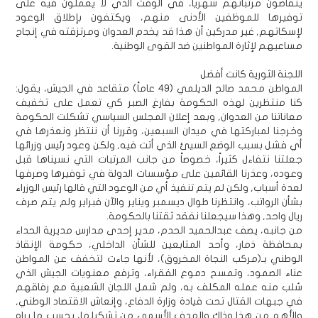
يتقاضون مرتباتهم شهرياً، في الوقت الذي لا يعملون فيه على
توفيرها للموظفين الأدنى منهم، ويكتفون بإطلاق الوعود
لإسكاتهم, غير مدركين أن هذا قد يخدم العدوان ومرتزقته في إنجاح
مساعيهم لإثارة المواطنين ضد القوى الوطنية.
اللجنة الثورية كانت أفضل
المواطن محمد صالح الديلمي (49 عاماً) متقاعد في الجيش، يقول:
كنا منتظرين لهذه الحكومة بفارغ الصبر كي تعمل على تخفيف
معاناتنا من العدوان, وبعد إعلان المجلس السياسي تشكلت الحكومة
وخرجنا لمباركتها في ميدان السبعين، وقررنا أن ننتظر ونعذرها في
أي فشل بسبب الوضع السيئ الذي أتت فيه, ولكن وعود رئيس وزرائها
جعلتنا نتفاءل كثيراً، خصوصاً من جانب المرتبات التي نسيناها قبل
وعوده، وعذرنا القائمين على مؤسسات الدولة في توفيرها وصرفها
لعدة أسباب, ولكن لم يتم تنفيذ أي من الوعود التي قالها رئيس الوزراء
بشأن الرواتب، وانتظرنا طوال ديسمبر ويناير والآن فبراير ولم يتم صرف
ريال واحد, وهذا سيجعلنا نفقد ثقتنا بالحكومة.
من جانبه، يصف عبدالحميد الحدم، مدير إحدى مدارس مديرية الحداء
بمحافظة ذمار، وأحد المتابعين للشأن الداخلي، حكومة الإنقاذ
الوطني بـ(مركب النجاة المخروق)، لأنها جاءت لتخفف عن المواطن
عناء الصمود، وتمسح دموع الفقراء، وترفع معنويات الجيش الذي
سُلب منه عمله المكلف به، ولم شمل اللجان الشعبية مع رفاقهم
في جبهات القتال تحت قيادة وزارة الدفاع، وإنعاش الاقتصاد الوطني,
والأهم من هذا وذاك والهدف الأسمى من تشكيلها، بحسب ما يراه