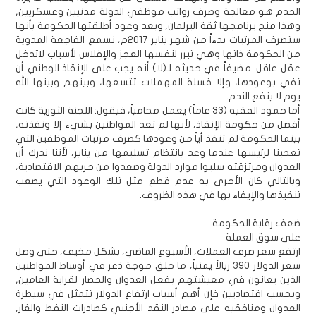
الحدم هو معالجة وصرف رواتب موظفي الدولة مدنيين وعسكريين,
وهذا منح برنامجها ثقة البرلمان, وبعد وعود أطلقتها الحكومة بأنها
ستصرف المرتبات بدءاً من شهر يناير 2017م، نسمع الفاجعة المدوية
من الحكومة ذاتها وهي تبرر لنفسها العجز والإفلاس لأسباب لاتدخل
عقل عاقل. مضيفاً في حديثه لـ(لا) أنه يجب على الإنقاذ الوطني أن
تفي بوعودها، وإلا فسلة المهملات تتسعها، وبينهم وبينها الله
يوم لا ينفع الندم.
أما حمود الفقيه (33 عاماً) يعمل محامياً، فيقول: اللجنة الثورية كانت
أفضل من حكومة الإنقاذ، لأنها لم تعد المواطنين بشيء إلا ونفذته,
بينما الحكومة لم تنفذ أياً من وعودها كصرف مرتبات الموظفين التي
تعجبنا لرئيسها عندما وعد بانتظام تسليمها من يناير، لأننا ندرك أن
العدوان ومرتزقته سلبوا موارد الدولة وصعدوا من حربهم الاقتصادية،
وبالتالي كان الأحرى به عدم قطع مثل تلك الوعود التي يصعب
تنفيذها والإيفاء بها في هذه الظروف.
ضعف رقابة الحكومة
على سوق العملة
ارتفع سعر صرف العملات، الأسبوع الماضي، بشكل مخيف، حتى وصل
سعر الدولار 390 ريالاً يمنياً، ما خلق موجة ذعر في أوساط المواطنين
الذين يعانون في معيشتهم بفعل العدوان والحصار لقرابة العامين,
وبحسب اقتصاديين فإن أهم أسباب ارتفاع الدولار تتمثل في سيطرة
العدوان ومنافقيه على مصادر النقد الأجنبي كصادرات النفط والغاز,