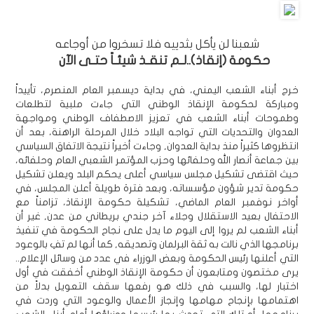
شعبنا لن يأكل بثدييه فلا تسخروا من أوجاعه
حكومة (إنقاذ)..لـم تنقـذ شيئـاً حتـى الآن
خرج أبناء الشعب اليمني، في بداية ديسمبر العام المنصرم، تأييداً
ومباركة لحكومة الإنقاذ الوطني التي جاءت ملبية لتطلعات
وطموحات أبناء الشعب في تعزيز الاصطفاف الوطني ومواجهة
العدوان والتحديات التي تواجه البلاد خلال المرحلة الراهنة، بعد أن
انتظروها كثيراً منذ بداية العدوان, وجاءت أخيراً نتيجة الاتفاق السياسي
بين جماعة أنصار الله وحلفائها وحزب المؤتمر الشعبي العام وحلفائه،
حيث اقتضى تشكيل مجلس سياسي أعلى يحكم البلد ويعلن تشكيل
حكومة تدير شؤون مؤسساته، وبعد فترة طويلة أعلن المجلس، في
أواخر نوفمبر العام الماضي، تشكيلة حكومة الإنقاذ، تزامناً مع
الاحتفال بعيد الاستقلال وجلاء آخر جندي بريطاني من عدن, غير أن
أبناء الشعب لم يروا إلى اليوم ما يدل على نجاح الحكومة في تنفيذ
برنامجها الذي نالت به ثقة البرلمان وتصديقه, كما أنها لم تفِ بالوعود
التي أعلنها رئيس الحكومة وبعض الوزراء في عدد من وسائل الإعلام..
يرى مختصون ومتابعون أن حكومة الإنقاذ الوطني أخفقت في أول
اختبار لها، والسبب في ذلك هو رفعها سقف التعويل بدلاً من
اهتمامها بإنجاح مهامها وإنجاز الأعمال والوعود التي وردت في