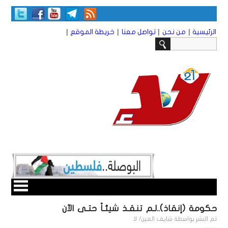
|
|
|
|
الرئيسية
من نحن
تواصل معنا
خريطة الموقع
حكومة (إنقاذ)..لـم تنقـذ شيئـاً حتـى الآن
تم النشر بواسطة
شايف العين/ لا