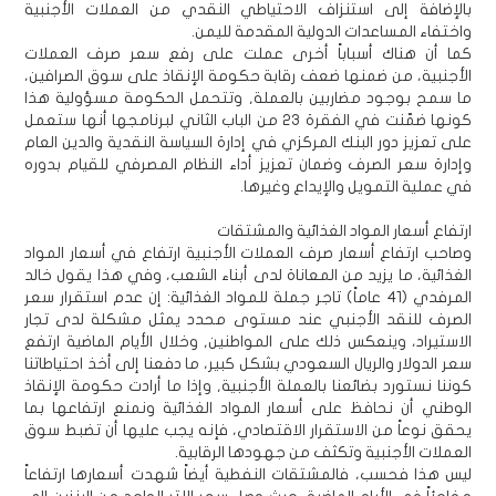
بالإضافة إلى استنزاف الاحتياطي النقدي من العملات الأجنبية
واختفاء المساعدات الدولية المقدمة لليمن.
كما أن هناك أسباباً أخرى عملت على رفع سعر صرف العملات
الأجنبية، من ضمنها ضعف رقابة حكومة الإنقاذ على سوق الصرافين،
ما سمح بوجود مضاربين بالعملة, وتتحمل الحكومة مسؤولية هذا
كونها ضمّنت في الفقرة 23 من الباب الثاني لبرنامجها أنها ستعمل
على تعزيز دور البنك المركزي في إدارة السياسة النقدية والدين العام
وإدارة سعر الصرف وضمان تعزيز أداء النظام المصرفي للقيام بدوره
في عملية التمويل والإيداع وغيرها.
ارتفاع أسعار المواد الغذائية والمشتقات
وصاحب ارتفاع أسعار صرف العملات الأجنبية ارتفاع في أسعار المواد
الغذائية، ما يزيد من المعاناة لدى أبناء الشعب، وفي هذا يقول خالد
المرفدي (41 عاماً) تاجر جملة للمواد الغذائية: إن عدم استقرار سعر
الصرف للنقد الأجنبي عند مستوى محدد يمثل مشكلة لدى تجار
الاستيراد، وينعكس ذلك على المواطنين, وخلال الأيام الماضية ارتفع
سعر الدولار والريال السعودي بشكل كبير، ما دفعنا إلى أخذ احتياطاتنا
كوننا نستورد بضائعنا بالعملة الأجنبية, وإذا ما أرادت حكومة الإنقاذ
الوطني أن نحافظ على أسعار المواد الغذائية ونمنع ارتفاعها بما
يحقق نوعاً من الاستقرار الاقتصادي، فإنه يجب عليها أن تضبط سوق
العملات الأجنبية وتكثف من جهودها الرقابية.
ليس هذا فحسب، فالمشتقات النفطية أيضاً شهدت أسعارها ارتفاعاً