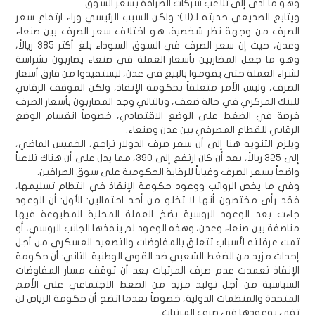
وهو ما أدى إلى تلاعب شركات الصرافة بسعر السوق.
ويتابع الصديعي حديثه لـ(لا): ولكن السبب الرئيسي وراء ارتفاع سعر
الصرف من وجهة نظر شخصية، هو اختلاف سعر الصرف بين صنعاء
وعدن، حيث إن سعر الصرف في السوق السوداء بلغ أكثر 385 ريالاً،
وهو ما جعل المضاربين بأسعار العملة في صنعاء يضاربون بشراسة
لشراء العملة حتى يقوموا بالبيع في عدن، ليستفيدوا من فارق أسعار
الصرف، وليس الأمر متعلقاً بحكومة الإنقاذ، ولكن الموقف الرقابي
للبنك المركزي في حالة ضعف، وبالتالي وجد المضاربون بأسعار الصرف
فرصة في الضغط على الوضع الاقتصادي، خصوصاً انقسام الوضع
الرقابي للقطاع المصرفي بين عدن وصنعاء.
ويلزم التنويه هنا إلى أن سعر صرف الدولار تراجع، الخميس الماضي،
إلى 325 ريالاً، بعد أن كان ارتفع إلى 390، مما يدل على أن هناك تلاعباً
واضحاً بسعر الصرف وغياباً للرقابة الحكومية على سوق الصرافين.
وفي ما يخص الرواتب ووعود حكومة الإنقاذ في انتظام تسليمها،
فقد رأى مختصون أنها لا تخلو من أحد احتمالين: الأول: أن الوعود
جاءت بعد الوعود الروسية بضخ العملة المحلية المطبوعة فيها
مناصفة بين صنعاء وعدن، وهذه الوعود لم ينفذها الجانب الروسي، أو
تمت عرقلته لأسباب تتعلق بالمفاوضات والتصعيد العسكري من أجل
إحداث مزيد من الضغط الشعبي ضد القوى الوطنية. الثاني: أن حكومة
الإنقاذ تعمدت عدم صرف المرتبات بعد أن توقف مسار المفاوضات
السياسية من أجل توليد مزيد من الضغط الاجتماعي على الأمم
المتحدة والمنظمات الدولية، خصوصاً بعدما اتضح أن حكومة الرياض لن
تفي بوعودها في صرف المرتبات.