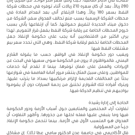
مفاجئاً في الأيام الماضية، حيث وصل سعر اللتر الواحد من البنزين إلى
280 ريالاً، بعد أن كان سعره 210 ريالات أثناء توفره في محطات شركة
النفط بسعر 180 ريالاً, وهذا الارتفاع أتى بعد انعدام المادة في
محطات الشركة الرسمية بسبب منع تحالف العدوان سفن الشركة من
دخول ميناء الحديدة لتفريغ حمولتها, كما أن ارتفاعها يأتي بسبب
خروج المحطات الخاصة عن رقابة شركة النفط بفعل قرار التعويم، لهذا
يرى الكثير من الاقتصاديين أنه يجب على حكومة الإنقاذ جعل
المحطات الخاصة تخضع لرقابة شركة النفط، وهي التي تحدد سعر بيع
مشتقات النفط فيها.
ويغيب دور حكومة الإنقاذ في الواقع، حسب ما يقوله الشارع
اليمني, فالمواطنون لا يرون من الحكومة سوى سعيها في البحث عن
الإيرادات والعمل على ضمان توفرها، بينما لا تقدم أية خدمات
للمواطنين, وعلى سبيل المثال ينتشر مرور أمانة العاصمة في شوارعها
بحثاً عن المخالفات القديمة لإلزام مرتكبيها بسداد ما يترتب عليها,
ويترك أفراده تلك الشوارع تختنق من زحمة السيارات دون أن يقوموا
بواجبهم في تنظيم الحركة فيها.
الحاجة إلى إدارة رشيدة
تفاوتت آراء المختصين والمتابعين حول أسباب الأزمة ودور الحكومة
فيها وما ينبغي عليها فعله لحلها من جذورها, وأظهر التفاوت أن
العدوان هو المتسبب الأول في الأزمة, بينما تتحمل حكومة الإنقاذ
جزءاً من المسؤولية.
قال الأكاديمي في جامعة عدن الدكتور سامي عطا لـ(لا): إن مشاكل