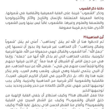
دلالة ذكر الشعوب
وذكر "الشعوب" قرينة على الغاية المعرفية والثقافية في شمولها،
وخاصة المعرفة المتعلقة بالإنسان والتاريخ والآثار والأنثربولوجيا
والفلسفة والعلوم وغيرها، فالشعوب غالباً ليس بينها وبين الشعوب
الأخرى صلة رحم قريبة معروفة.
أين المذهبية؟!
ثم لاحظوا هنا أن الله لم يقل "ومذاهب"، أعني لم يقل "شعوباً
وقبائل ومذاهب"؛ لأن المذاهب غير شرعية ولا يجوز أن ننسبها إلى
"جعل الله"، أما الشعوب والقبائل فهي مجعولة من الله، فلها شرعية
تكوينية، بخلاف المذاهب التي لم يذكر الله أنها من "جعله"، وإنما
هي من جعل الناس أو الشيطان أو هما معاً: "إن الذين فرقوا دينهم
وكانوا شِيَعاً لست منهم في شيء"، فنفى الله عن نبيه المذهب، مع
أن النبي ينتمي لقبيلة وهي قريش، وشعب وهم العرب، ولم ينكر
عليه هذا ولا ذاك، بل ذكر الأمرين في القرآن الكريم (قريش، العرب)،
فالقبلية والشعوبية أكثر شرعية من المذهبية والحزبية، ولكن يجب
توجيهها للخير، فهي على الأقل كالمادة من حجر وشجر وحديد يجب
توجيهها للخير.
ماذا فعل الشيطان هنا؟! وكيف استطاع أن يلغي الغاية الإلهية من
خلق القبائل والشعوب؟! وكيف عزز الشطر السيئ في القبلية
والشعوبية؟! وأضاع منا الشطر الحسن الذي يحقق غاية الله؟! وكيف