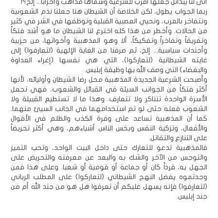
أتى لنا ببدائل جعلها أقرب للشرعية وسماها مذاهب وأحزاباً... إلخ؟!
ربما الجواب يطول، لكن الخلاصة أن الشيطان هنا جعلنا نذم الشعوبية
ونتفاخر بالعرب، ونحيي العصبية القبلية ونوظفها في الشر في كثير
من الحالات. وأخطر من هذا كله اخترع لنا الشيطان ما هو أشد فتكاً
وتفريقاً وتفاخراً وتفكيكاً، ألا وهو المذهبية وأخواتها، من حزبية
وأجندات سياسية... إلخ، ثم صرفنا من الغاية الإلهية (لتعارفوا) إلى
غايته الشيطانية (لتعاركوا)، التي هي نفسها (إغراء العداوة
والبغضاء) التي وصف الله بها وظيفة إبليس.
وأصبحت الشرعية الجديدة المذهبية محل رضا الشيطان وأوليائه، لأنها
أكثر فتكاً من الجوانب السيئة في القبائل والشعوب، فهي تجعل
الأسرة الواحدة تتناكر ولا تتعارف. وهذا ما لا تستطيع القبيلة ولا
الشعوب فعله حتى لو تم استخدامهما في الجانب السيئ منهما.
كما أن المذهبية تساعد على وفرة الكذب والظلم في الأقوال
والأفعال، وتزكية النفس وبخس الناس أشياءهم، وهي أكثر تحريضاً
على التنازع والتقاتل.
فالمذهبية تدعو للتعارك حتى داخل البيت الواحد، وتحب التميز
والتوجس من الآخر والشك به والبعد عن معرفته والتحريض على
الجهل به، فرداً كان أو جماعة أو قومية أو شعبا. وعلى هذا فمن
وجدتموه يفضل النهج الشيطاني (لتعاركوا) على المطلب الرباني
(لتعارفوا) فإنه يسهل عليكم أن تعرفوا هل هو من جند الله أم من
جند إبليس.