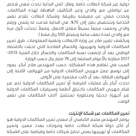
دولية عبر شبكة اتصالات خاصة، وقال: (في البداية تحدث معي شخص
عن تواصلي مع والدي وعن التكاليف الباهظة لهذه المكالمات،
وتحدث معي عن معرفته بطريقة وشبكة اتصالات تقدم نفس
الخدمة وبتخفيض يصل إلى 70%، في البداية قدمت له رقمي ورقم
والدي ودفعت مبلغاً بسيطاً مقابل الاتصال، وفعلاً تحدثت لأول مرة
مع والدي لمدة نصف ساعة وبمبلغ 500 ريال فقط).
ويكشف تقرير صادر عن وزارة الاتصالات وتقنية المعلومات، طرق تمرير
المكالمات الدولية وتهريبها، والخسائر الفادحة التي لحقت بالاقتصاد
الوطني بعد أن ارتفعت نسبة المكالمات والخسائر خلال الفترة 2013-
2017 مقارنة بالأعوام السابقة إلى 76 مليار ريال حسب الوزارة.
السبب في تفاقم هذه المشكلة، حسب المهندس صلاح أبكر، يعود
إلى توسع عمل مهربي المكالمات الدولية من الهواتف الثابتة إلى
الهواتف النقالة، بعد أن كانت مقتصرة على الأولى.
تحدث أبكر بأن عمليات القرصنة أو تمرير المكالمات الدولية تتم عبر
قيام مهربي المكالمات باختراق أنظمة وسيرفرات المكالمات الدولية
عبر أجهزة حديثة ومتطورة تستقبل آلاف المكالمات في نفس
الوقت.
تمرير المكالمات عبر شبكة الإنترنت
يوضح المهندس سليم الكباسي أن معنى تمرير المكالمات الدولية هو
أن لكل دولة شبكة اتصالات خاصة وموجات بعدد معين، وتمرير
المكالمات أو تهريبها يعني تحايل شركات خاصة وقراصنة على الشبكة