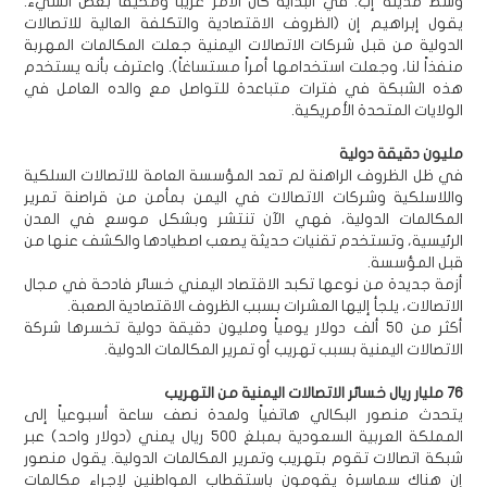
وسط مدينة إب. في البداية كان الأمر غريباً ومخيفاً بعض الشيء.
يقول إبراهيم إن (الظروف الاقتصادية والتكلفة العالية للاتصالات
الدولية من قبل شركات الاتصالات اليمنية جعلت المكالمات المهربة
منفذاً لنا، وجعلت استخدامها أمراً مستساغاً). واعترف بأنه يستخدم
هذه الشبكة في فترات متباعدة للتواصل مع والده العامل في
الولايات المتحدة الأمريكية.
مليون دقيقة دولية
في ظل الظروف الراهنة لم تعد المؤسسة العامة للاتصالات السلكية
واللاسلكية وشركات الاتصالات في اليمن بمأمن من قراصنة تمرير
المكالمات الدولية، فهي الآن تنتشر وبشكل موسع في المدن
الرئيسية، وتستخدم تقنيات حديثة يصعب اصطيادها والكشف عنها من
قبل المؤسسة.
أزمة جديدة من نوعها تكبد الاقتصاد اليمني خسائر فادحة في مجال
الاتصالات، يلجأ إليها العشرات بسبب الظروف الاقتصادية الصعبة.
أكثر من 50 ألف دولار يومياً ومليون دقيقة دولية تخسرها شركة
الاتصالات اليمنية بسبب تهريب أو تمرير المكالمات الدولية.
76 مليار ريال خسائر الاتصالات اليمنية من التهريب
يتحدث منصور البكالي هاتفياً ولمدة نصف ساعة أسبوعياً إلى
المملكة العربية السعودية بمبلغ 500 ريال يمني (دولار واحد) عبر
شبكة اتصالات تقوم بتهريب وتمرير المكالمات الدولية. يقول منصور
إن هناك سماسرة يقومون باستقطاب المواطنين لإجراء مكالمات