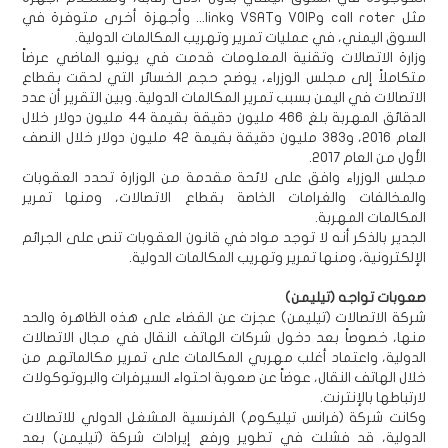
مثل call roter وVOIP وVSAT وlink... وأجهزة أخرى متوفرة في
السوق اليمني، في عمليات تمرير وتهريب المكالمات الدولية.
وزارة الاتصالات وتقنية المعلومات قدمت في يونيو الماضي عرضاً
متكاملاً إلى مجلس الوزراء، يوضح حجم الخسائر التي لحقت بقطاع
الاتصالات في اليمن بسبب تمرير المكالمات الدولية. وبين التقرير أن عدد
الدقائق المهربة بلغ 466 مليون دقيقة بقيمة 44 مليون دولار خلال
العام 2016، و383 مليون دقيقة بقيمة 42 مليون دولار خلال النصف
الأول من العام 2017.
مجلس الوزراء وافق على لائحة مقدمة من الوزارة تحدد العقوبات
والمخالفات والغرامات الخاصة بقطاع الاتصالات، ومنها تمرير
المكالمات المهربة.
الجدير بالذكر أنه لا توجد مواد في قانون العقوبات تنص على الجرائم
الإلكترونية، ومنها تمرير وتهريب المكالمات الدولية.
صعوبات تواجه (تيليمن)
شركة الاتصالات (تيليمن) عجزت عن القضاء على هذه الظاهرة والحد
منها، خصوصاً بعد دخول شركات الهاتف النقال في مجال الاتصالات
الدولية، واعتماد أغلب مهربي المكالمات على تمرير مكالماتهم من
خلال الهاتف النقال، عوضاً عن صعوبة احتواء السيرفرات والبروتوكولات
لارتباطها بالإنترنت.
وكانت شركة (فرانس تيليكوم) الفرنسية المشغل الدولي للاتصالات
الدولية، قد فشلت في تطوير ورفع إيرادات شركة (تيليمن) بعد