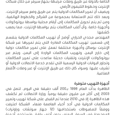
الخاصة بالدولة عن طريق وصلات مرتبطة بجهاز سيرفر من خلال شبكات
الإنترنت وخطوط التليفون الأرضي.
ويضيف أن تمرير المكالمات الدولية يتم عن طريق وضع سيرفر الإنترنت،
وبعد ذلك تتم الاستعانة بمجموعة من الشرائح والخطوط الهاتفية،
ومن ثم يتم تحويل المكالمات إلى أرقام محلية بواسطة بروتوكولات
وأجهزة خاصة، وأن أغلب المكالمات يتم بواسطة الإنترنت، مما يصعب
كشفها.
المهندس مجدي الحرازي أوضح أن تهريب المكالمات الدولية ينقسم
إلى قسمين: تهريب المكالمات الصادرة التي يتم تمريرها عبر شبكة
الإنترنت بوسائل وأجهزة مختلفة تعمل على تمرير مكالمات دولية
إلى خارج اليمن، وتهريب المكالمات الواردة إلى اليمن، ويتم عبر
بروتوكولات الإنترنت وتقنيات حديثة ساعدت على تمرير المكالمات
وتجاوز البوابات الدولية الرسمية التي تقدم خدمة الاتصالات الدولية أو
تشرف عليها، وسواء كان ذلك عن طريق الإنترنت أو عبر وصلات الأقمار
الصناعية.
أجهزة التهريب متوفرة
الظاهرة بدأت العام 1998 بـ200 ألف دقيقة في اليوم، لتصل في
2003 إلى أكثر من مليون دقيقة يومياً. وزارة الاتصالات لم تكشف
هذه الظاهرة إلا في 2010 عندما تم القبض على شبكة تهريب وتمرير
المكالمات الدولية في أحد أحياء العاصمة صنعاء. الشبكة اعترفت
ووفقاً للمضبوطات باستخدامها (12 جهاز سوتشات وراوترات)
الموجودة في السوق اليمني بدون أدنى رقابة، وتستخدم أجهزة