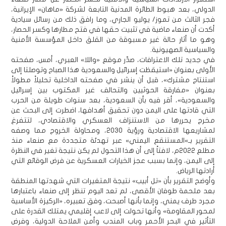
الدولي، بعد هبوط الطائرة المدنية التابعة لشركة «ماهان» الإيرانية،
فجر الثالث من تموز/ يوليو الجاري، وما رافق ذلك من رسائل سيادية
أكدت أن صنعاء ماضية في تثبيت حقها في فتح مطارها وكسر الحصار،
وهو ما أثار حالة غير مسبوقة من القلق داخل المؤسسة الأمنية
والسياسية الصهيونية.
في جديد تلك الاعترافات، صدّر موقع «واللا» العبري، أمس، صفحته
الأولى بعنوان «استيقظت إسرائيل والسعودية هذا الصباح وتوصلتا إلى
استنتاج مشترك»، قبل أن ينشر في صفحته الداخلية تحليلاً مطولاً
بعنوان «مفارقة الحوثيين والتحالف غير المكتوب بين إسرائيل
والسعودية»، أقر فيه بأن السعودية، بعد سنوات طويلة من الحرب
التي قادتها على اليمن دون تحقيق أهدافها، اضطرت إلى البحث عن
مخرج يحررها من الاستنزاف العسكري والاقتصادي، لتتفرغ
لمشاريعها الاقتصادية ورؤية 2030، ومحاولة الخروج مما وصفه
التقرير بـ»المستنقع اليمني» عبر تهدئة متجددة مع صنعاء منذ
مطلع 2022م، لافتاً إلى أن هذا التحول لم يكن نتيجة تغير في النظرة
إلى اليمن، وإنما بسبب عجز الخيارات العسكرية عن فرض الوقائع التي
أرادتها الرياض.
وأوضح التقرير بأن «تل أبيب» نتيجة المتغيرات التي شهدتها المنطقة
بعد ملحمة طوفان الأقصى، لم تعد اليوم تنظر إلى صنعاء باعتبارها
مجرد طرف يمني، وإنما بأنها أصبحت، وفق تعبيره، «الركيزة الأساسية
لمحور المقاومة» وأنها تحولت إلى لاعب إقليمي يمتلك القدرة على
التأثير في البحر الأحمر وباب المندب وأمن الملاحة الدولية، وفرض