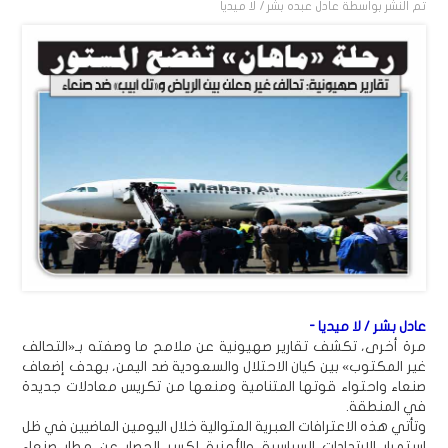
تم النشر بواسطة
عادل عبده بشر / لا ميديا
عادل بشر / لا ميديا -
مرة أخرى، تكشف تقارير صهيونية عن ملامح ما وصفته بـ«التحالف
غير المكتوب» بين كيان الاحتلال والسعودية ضد اليمن، بهدف إضعاف
صنعاء واحتواء قوتها المتنامية ومنعها من تكريس معادلات جديدة
في المنطقة.
وتأتي هذه الاعترافات العبرية المتوالية خلال اليومين الماضيين في ظل
استمرار الارتدادات السياسية والأمنية لكسر الحصار عن مطار صنعاء