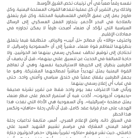
نفسه رقماً صعباً في أي ترتيبات تخص الشرق الأوسط.
ولذلك يرى التقرير أن كل عملية تنفذها القوات المسلحة اليمنية، وكل
صاروخ يصل إلى عمق الأراضي الفلسطينية المحتلة، وكل قرار يتعلق
بالملاحة في البحر الأحمر، يتجاوز الفعل العسكري إلى الرسائل
السياسية التي تؤكد أن صنعاء أصبحت طرفاً لا يمكن تجاوزه في
معادلات الإقليم.
واعترف «واللا» بأن مصالح «تل أبيب» والرياض، متطابقة فيما يتعلق
بنظرتهما لتعاظم قوة صنعاء، مشيراً إلى أن «السعودية وإسرائيل، لا
تحتاجان إلى توقيع تحالف عسكري رسمي بينهما ضد الحوثيين، ولا
حاجة للمبالغة في الحديث عن تنسيق علني بينهما»، قبل أن يضيف أن
الطرفين ينظران إلى الخريطة الاستراتيجية نفسها، وهي أن تعاظم
القوة اليمنية يمثل تهديداً مباشراً لمصالحهما المشتركة، وهو ما
يجعل الطرفين يقفان عملياً في خندق سياسي وأمني واحد، حتى
في غياب أي إعلان رسمي بينهما.
ويأتي هذا الاعتراف بعد يوم واحد فقط من تقرير نشرته صحيفة
«يديعوت أحرونوت»، أكدت فيه أن استمرار الحصار على مطار صنعاء
يمثل مصلحة «إسرائيلية»، وأن السعودية هي الأداة التي نفذت هذا
الهدف على مدار قرابة عقد كامل، قبل أن تأتي رحلة «ماهان» وتكسر
هذا الحظر.
في السياق ذاته، واصل الإعلام العبري، أمس، متابعة تداعيات رحلة
الوفد اليمني المشارك في مراسم تشييع الشهيد السيد علي
خامنئي، حيث نشر موقع «ماكو» تقريراً بعنوان: «حضر الحوثيون جنازة