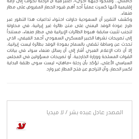
خامنئي... وفتحوا جبهة أخرى»، اعتبر فيه أن الرحلة تحولت إلى أزمة
إقليمية لأنها كسرت عملياً أحد أهم قيود الحصار المفروض على مطار
صنعاء.
وكشف التقرير أن السعودية حاولت احتواء تداعيات هذا التطور عبر
طرح عودة الوفد اليمني على متن طائرة غير إيرانية، في محاولة
لتجنب تثبيت سابقة هبوط الطائرات الإيرانية في مطار صنعاء، مستنداً
إلى تصريحات نشرها الخبير العسكري السعودي أحمد الفيفي، الذي
تحدث عن وساطة تقضي بالسماح بعودة الوفد بطائرة ليست إيرانية،
إلا أن ذات الإعلام العبري أشار إلى أن رسائل صنعاء سواء في بيانات
القوات المسلحة ووزارة الخارجية، أو تصريحات مسؤولين في المجلس
السياسي الأعلى، تؤكد بأن رحلة «ماهان» ليست سوى طلقة البداية
لكسر الحصار، وأن التراجع عن فتح المطار غير وارد.
المصدر
عادل عبده بشر / لا ميديا