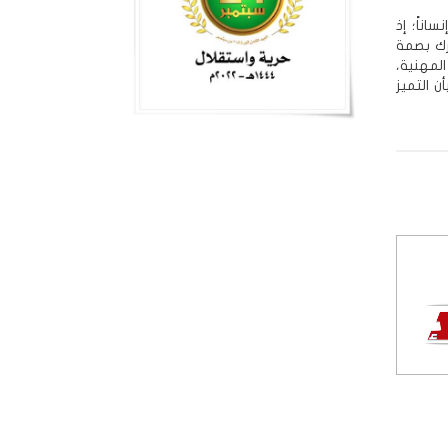
ناً؛ إذ
رك بصمة
لمهنية،
 التميز