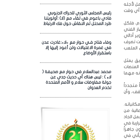
مل لأجله
 أي وقت
رئيس المجلس الثوري للحراك الجنوبي
فادي باعوم في لقاء مع (لا) :أولويتنا
دم، فلكل
طرد المحتل ثم النقاش حول فك الارتباط
ز الفني
ير أدائي
حت تصرف
وفاء فتاح فـي حوار مع «لا»:غادرت عدن
 الملعب
في غمرة الاغتيالات ولن أعود إليها إلا
باستقرار الأوضاع
يق يمثل
 المنصات
محمد عبدالسلام في حوار مع صحيفة (
أنه مهما
لاء ) : ليس هناك أي حديث جدي عن
جولة مفاوضات سلام و الأمم المتحدة
متجدداً
تخدم العدوان
سقف، وأن
انياته.
الية من
مل الجاد
ارية في
 جاهزاً
يأتي في