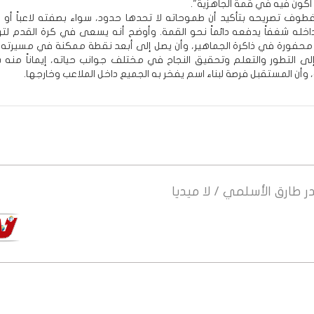
أكون فيه في قمة الجاهزية".
طوف تصريحه بتأكيد أن طموحاته لا تحدها حدود، سواء بصفته لاعباً أو إنسا
خله شغفاً يدفعه دائماً نحو القمة. وأوضح أنه يسعى في كرة القدم لت
 محفورة في ذاكرة الجماهير، وأن يصل إلى أبعد نقطة ممكنة في مسيرته ا
ى التطور والتعلم وتحقيق النجاح في مختلف جوانب حياته، إيماناً منه بأن
وأن المستقبل فرصة لبناء اسم يفخر به الجميع داخل الملاعب وخارجها.
ر
طارق الأسلمي / لا ميديا