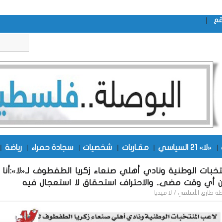
|
قع
|
«لا» 21 السياسي
|
مقـاربات
|
شخصيات
|
سجادة حمراء
|
رياضة
|
تخبات الوطنية ونادي أهلي صنعاء زكريا الطفطوف لـ«لا»:أنا أ
 أي وقت مضى.. والاحتراف استحقاق لا استعجال فيه
طة
طارق الأسلمي / لا ميديا