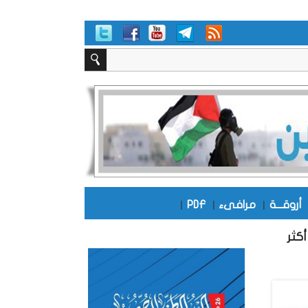
أروقـــة
|
مرافىء
|
PDF
|
كثر