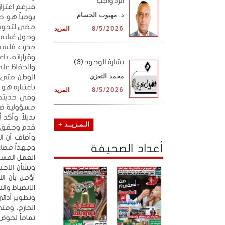
الرد واجب
فبرغم اعتزا
د. مهيوب الحسام
يومياً هو ح
مضى لتحويل 
8/5/2026
المزيد
وحول غيابه 
مدرب فلسفته
وقراراته، ب
بشارة الوجود (3)
والحفاظ على
محمد التعزي
الوطن متى 
باعتباره هو 
8/5/2026
المزيد
وفي حديثه 
مسؤولية ضخم
بديلاً. وأك
الـمـزيــد +
قدم وحقق من
وأضاف أن ال
أعداد الصحيفة
وجهداً مضاعف
العمل المستم
وبشأن الاحت
أؤمن بأن ا
الانضباط وال
وتطوير أدائ
الخارج، ومت
تماماً لخوض