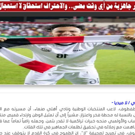
 / لا ميديا -
لطفطوف، لاعب المنتخبات الوطنية ونادي أهلي صنعاء، أن مسيرته مع ال
 بالنسبة له محطة فخر واعتزاز، مشيراً إلى أن تمثيل الوطن وارتداء قميص م
اب والأولمبي منحه خبرات تراكمية لا تقدر بثمن، وجعله راضياً تماماً عما
مت مع زملائه في تحقيق تطلعات الجماهير في تلك الفئات.
وف، في تصريح لصحيفة "لا"، إن الطموح في كرة القدم لا يتوقف عند ح