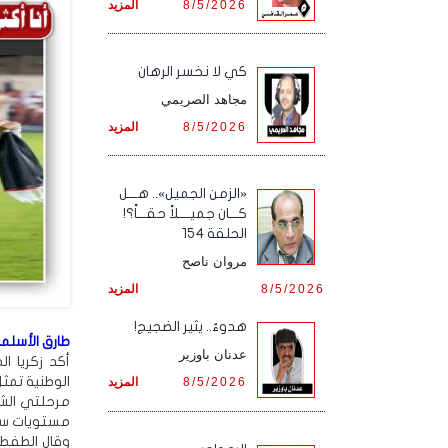
8/5/2026
المزيد
كي لا نخسر الرهان
مجاهد الصريمي
8/5/2026
المزيد
«الزمن الجميل».. هـــل
كـــان جميــــلاً حقـــاً؟!
الحلقة 154
مروان ناصح
8/5/2026
المزيد
هدوءٌ.. يثير الضجيج!
طارق الأسلمي
عدنان باوزير
أكد زكريا ا
الوطنية تمثل
8/5/2026
المزيد
مرحلتي الشب
مستويات ساه
وقال الطفط