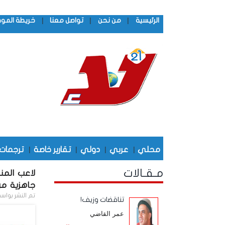
|
|
|
الرئيسية
من نحن
تواصل معنا
خريطة المو
محلي
|
عربي
|
دولي
|
تقارير خاصة
|
ترجمات
مـقـالات
لاعب المن
جاهزية من
تم النشر بواس
تناقضات وزيف!
عمر القاضي