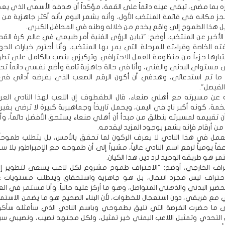
زه بما مضى، تبقى عينه دائماً على القمة، مؤكداً أن هدفه الأسمى الذي يع
جز مكانه في قائمة المنتخب الأول، وأنه يشعر اليوم بأنه أكثر جاهزية من
هذا الطموح إلى واقع يخدم من خلاله وطنه في المحافل الكبرى.
الأخير عن المنتخب، أوضح: "تباين الرؤى الفنية أمر طبيعي في عالم كرة الق
 الخاصة وقراءته للمرحلة التي يمر بها المنتخب، وأنا أحترم خيارات الجها
اعتبارها جزءاً من منظومة العمل الاحترافي. وتركيزي ينصب بالكامل على تطو
 مستواي البدني والفني، وأنا في حالة جاهزية تامة وأضع نفسي دائماً ت
ما تم استدعائي، وهدفي أن أكون الرقم الصعب الذي يفرضه أدائي في
الفيصل".
عن مسيرته مع أهلي صنعاء، قال الطفطوف إن اللعب لهذا النادي العر
ة، كونه أكبر نادٍ في اليمن، ويحمل تاريخاً وجماهيرية كبيرة لا ترضى بغير
د أن تقييمه لمسيرته ينطلق من مبدأ أن أهلي صنعاء يستحق الأفضل دائماً، و
 أرقام فإنه يشعر بوجود المزيد ليقدمه.
عمل في هذا النادي لا يعرف الركون لما تحقق بالأمس، بل يتطلب طموحاً 
اً يومياً لرفع اسم النادي عالياً، مشيراً إلى أن طموحه مع الإمبراطور بلا 
ر هو طريقه الوحيد لرد دين هذا الكيان.
راف الخارجي، أوضح: "الاحتراف طموح مشروع لكل لاعب يسعى لتطوير إمك
لاحتراف ليس مجرد انتقال، بل هو جاهزية واستحقاق ويتطلب مستويات ع
تحضير البدني والذهني المتواصل، وهو ما أركز عليه حالياً. وأنا مستمر في الع
ي مع فريقي، دون استعجال للخطوات، لأن البناء الصحيح هو ما يضمن الاستمر
ى ما حضرت الفرصة التي تليق بطموحي وباسم النادي الذي سأمثله سأكون
 التحدي وتمثيل اللاعب اليمني خير تمثيل، ولكل مجتهد نصيب، ونصيبي س