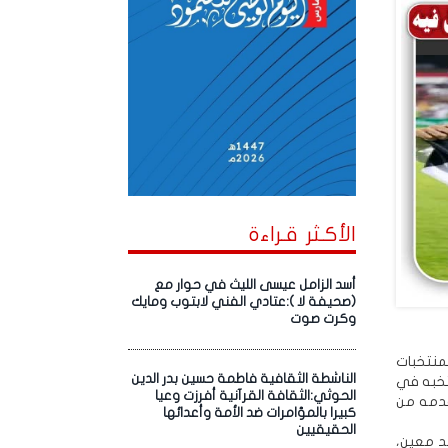
الأكـثر قـراءة
أسد الزامل عيسى الليث في حوار مع
(صحيفة لا ):عتادي الفني لابتوب ومايك
وكرت صوت
منتخبات
الناشطة الثقافية فاطمة حسين بدر الدين
نتخبه في
الحوثي:الثقافة القرآنية أفرزت وعيا
 قدمه من
كبيرا بالمؤامرات ضد الأمة وأعدائها
الحقيقيين
د معين،