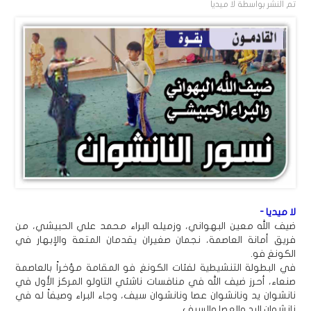
تم النشر بواسطة
لا ميديا
لا ميديا -
ضيف الله معين البهواني، وزميله البراء محمد علي الحبيشي، من
فريق أمانة العاصمة، نجمان صغيران يقدمان المتعة والإبهار في
الكونغ فو.
في البطولة التنشيطية لفئات الكونغ فو المقامة مؤخراً بالعاصمة
صنعاء، أحرز ضيف الله في منافسات ناشئي التاولو المركز الأول في
نانشوان يد ونانشوان عصا ونانشوان سيف، وجاء البراء وصيفاً له في
نانشوان اليد والعصا والسيف.