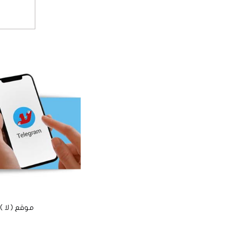
موقع ( لا ) الأخباري الم