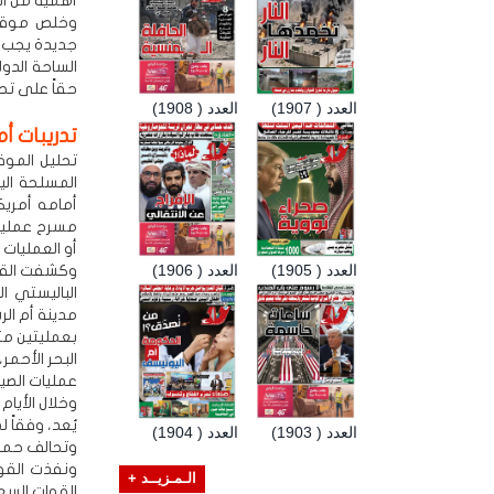
أهمية من ال
جديدة يجب ع
الساحة الدول
حقاً على تح
العدد ( 1907)
العدد ( 1908)
تدريبات أم
المسلحة ال
أمامه أمريك
مسرح عمليات
أو العمليات
العدد ( 1905)
العدد ( 1906)
وكشفت القوا
مدينة أم الر
بعمليتين مت
البحر الأحمر
عمليات الصيا
وخلال الأيام
يُعد، وفقاً 
العدد ( 1903)
العدد ( 1904)
وتحالف حماية
الـمـزيــد +
القوات السع