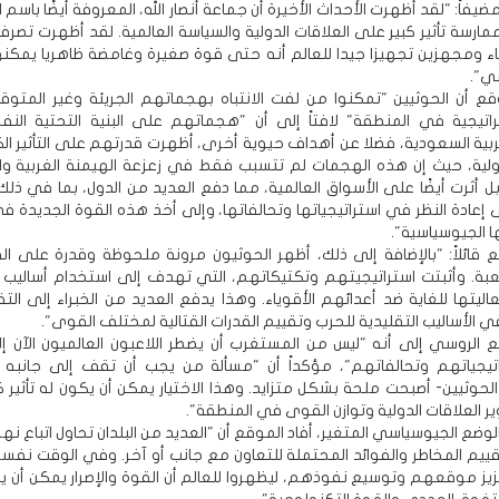
ضيفاً: "لقد أظهرت الأحداث الأخيرة أن جماعة أنصار الله، المعروفة أيضًا باسم ا
مارسة تأثير كبير على العلاقات الدولية والسياسة العالمية. لقد أظهرت تصر
 ومجهزين تجهيزا جيدا للعالم أنه حتى قوة صغيرة وغامضة ظاهريا يمكن
مي".
ع أن الحوثيين "تمكنوا من لفت الانتباه بهجماتهم الجريئة وغير المتو
اتيجية في المنطقة" لافتاً إلى أن "هجماتهم على البنية التحتية الن
ربية السعودية، فضلا عن أهداف حيوية أخرى، أظهرت قدرتهم على التأثير الك
دولية، حيث إن هذه الهجمات لم تتسبب فقط في زعزعة الهيمنة الغربية وال
 بل أثرت أيضًا على الأسواق العالمية، مما دفع العديد من الدول، بما في ذلك 
 إعادة النظر في استراتيجياتها وتحالفاتها، وإلى أخذ هذه القوة الجديدة في 
 الجيوسياسية".
ع قائلاً: "بالإضافة إلى ذلك، أظهر الحوثيون مرونة ملحوظة وقدرة على ال
بة. وأثبتت استراتيجيتهم وتكتيكاتهم، التي تهدف إلى استخدام أساليب 
اليتها للغاية ضد أعدائهم الأقوياء. وهذا يدفع العديد من الخبراء إلى ال
في الأساليب التقليدية للحرب وتقييم القدرات القتالية لمختلف القوى".
ع الروسي إلى أنه "ليس من المستغرب أن يضطر اللاعبون العالميون الآن إل
تيجياتهم وتحالفاتهم"، مؤكداً أن "مسألة من يجب أن تقف إلى جانبه -ا
الحوثيين- أصبحت ملحة بشكل متزايد. وهذا الاختيار يمكن أن يكون له تأثير 
 العلاقات الدولية وتوازن القوى في المنطقة".
ضع الجيوسياسي المتغير، أفاد الموقع أن "العديد من البلدان تحاول اتباع نهج 
قييم المخاطر والفوائد المحتملة للتعاون مع جانب أو آخر. وفي الوقت نفسه
زيز موقعهم وتوسيع نفوذهم، ليظهروا للعالم أن القوة والإصرار يمكن أن يك