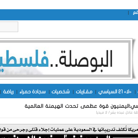
|
قع
|
«لا» 21 السياسي
|
مقـاربات
|
شخصيات
|
سجادة حمراء
|
رياضة
|
ي:اليمنيون قوة عظمى تحدت الهيمنة العالمية
طة
عادل عبده بشر / لا ميديا