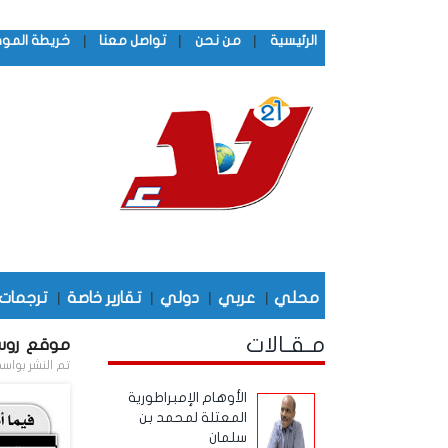
|
|
|
الرئيسية
من نحن
تواصل معنا
خريطة المو
محلي
|
عربي
|
دولي
|
تقارير خاصة
|
ترجمات
مـقـالات
موقع روس
تم النشر بواس
الأوهام الإمبراطورية
المعتلة لمحمد بن
سلمان