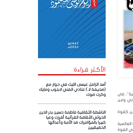
الأكـثر قـراءة
أسد الزامل عيسى الليث في حوار مع
(صحيفة لا ):عتادي الفني لابتوب ومايك
ية"، في
وكرت صوت
وني ومن
اليمن كقوة
الناشطة الثقافية فاطمة حسين بدر الدين
الحوثي:الثقافة القرآنية أفرزت وعيا
كبيرا بالمؤامرات ضد الأمة وأعدائها
العالمية
الحقيقيين
هي القوة