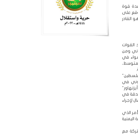
 صعدة قوة
وقع على
و القادر
ع تصعيد القوات
وني ومن
سواء في
المتوسط،
فلسطين"
 الصهيوني في
يزنهاور"
بدقة في
ل لإجراء
أمر الذي
 اليمنية
 تدريبات بعضها مشتركة مع