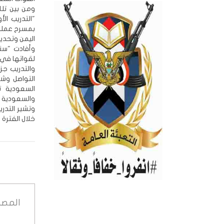
"التدريب ا
بمسرح عمليا
اليمن وتحديد
وأفادت "سن
لقواتها في 
والتدريب جز
التواصل وش
السعودية ت
والسعودية ق
وتشير التدر
خلال الفترة ا
المصد