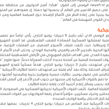
تفوق العددي والقوة التكنولوجية".
وخلص موقع newsfrol الروسي إلى القول: "هكذا أصبح الحوثيون من محافظة
لى جميع اللاعبين في العالم أن يحسبوا لها حسابا. إن صعودهم غير المت
ية يجبرنا على إعادة النظر في الأفكار الراسخة حول السياسة العالمية ومن ه
دي القوى المهيمنة في العالم".
ريكية
تحليل الموقع الروسي الذي نُشر بتاريخ 6 حزيران/ يونيو الجاري، يأتي تزامناً م
يمنية لعملياتها العسكرية المساندة للشعب الفلسطيني ضد العدو الصهي
ا وبريطانيا، حيث كثفت صنعاء، الأسبوع المنصرم، من العمليات النوعية، 
ها البحرية بالبحرين الأحمر والعربي والمحيط الهندي، وحتى البحر الأبيض 
 بعيدة المدى على أهداف للكيان الصهيوني في الأراضي الفلسطينية المحتلة.
ت المسلحة اليمنية عن أسلحة جديدة أُدخلت المعركة حديثاً، منها صاروخ "
الباليستي الذي استهدف بتاريخ 3 حزيران/ يونيو الجاري، هدفاً عسكرياً للعدو
شراش المحتلة، وذلك بعد أيام قليلة من استهداف حاملة الطائرات الأمريكية "آ
تاليتين في غضون يومين، بطائرات مسيرة وصواريخ بحرية وباليستية أصابتها 
، ما دفع بالقوات الأمريكية إلى سحبها من جنوب البحر الأحمر إلى أقصى الشما
نة، بحسب وسائل إعلام أجنبية أكدت إصابة حاملة الطائرات.
 القليلة الماضية، كثفت القوات الأمريكية تدريباتها العسكرية في السعودية، ال
لمحللين وخبراء عسكريين، مؤشراً لاتساع رقعة المواجهات بين القوات المسلحة
 كيان الاحتلال برئاسة الولايات المتحدة.
ونفذت القوات الأمريكية منذ السادس من حزيران/ يونيو الجاري 4
ودية وأخرى منفردة.