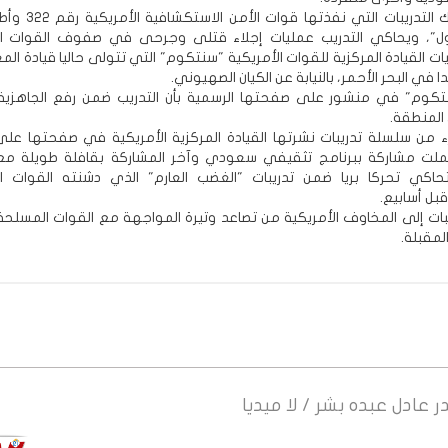
ومن بين تلك التدريبات التي ن
لأول"، ويحاكي التدريب عمليات إجلاء قتلى وجرحى في صفوف القوات ال
ت القيادة المركزية للقوات الأمريكية "سنتكوم" التي تتولى حاليا قيادة ال
ا في البحر الأحمر، بالنيابة عن الكيان الصهيوني.
تكوم" في منشور على صفحتها الرسمية بأن التدريب ضمن رفع الجاهزية ا
المنطقة.
ء من سلسلة تدريبات نشرتها القيادة المركزية الأمريكية في صفحتها عل
ملت مشاركة ببرنامج تثقيفي سعودي وآخر المشاركة بقافلة طويلة مع
حاكي تحركا بريا ضمن تدريبات "الغضب العارم" الذي دشنته القوات ال
بل أسابيع.
يبات إلى المخاوف الأمريكية من تصاعد وتيرة المواجهة مع القوات المسلحة 
لمقبلة.
ر
عادل عبده بشر / لا ميديا