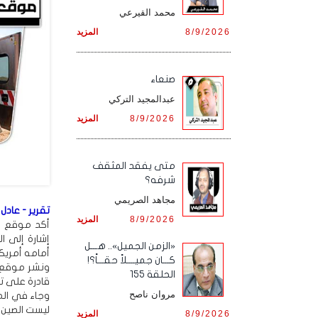
محمد القيرعي
8/9/2026
المزيد
صنعاء
عبدالمجيد التركي
8/9/2026
المزيد
متى يفقد المثقف
شرفه؟
مجاهد الصريمي
تقرير - عادل 
8/9/2026
المزيد
أكد موقع إ
إشارة إلى ا
«الزمن الجميل».. هـــل
أمامه أمريكا 
كـــان جميــــلاً حقـــاً؟!
الحلقة 155
قادرة على تح
مروان ناصح
وجاء في المق
ليست الصين 
8/9/2026
المزيد