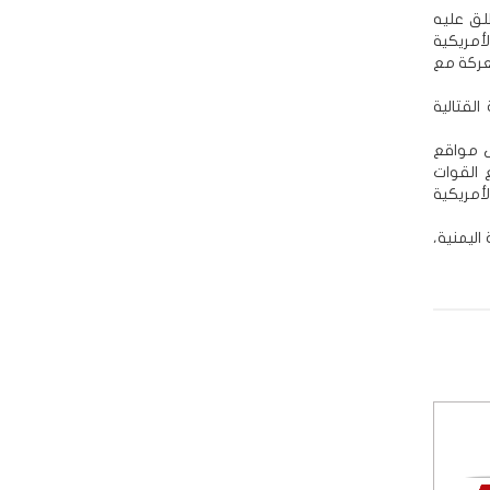
فذتها قوات الأمن الاستكشافية الأمريكية رقم 322 وأطلق عليه
أمريكية
معركة مع
لقتالية
ى مواقع
 القوات
أمريكية
اليمنية،