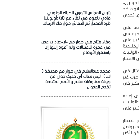
لحوثيين،
فاتهم ضد
رئيس المجلس الثوري للحراك الجنوبي
ها تحدي
فادي باعوم في لقاء مع (لا) :أولويتنا
طرد المحتل ثم النقاش حول فك الارتباط
قعة على
فطية في
بير على
وفاء فتاح فـي حوار مع «لا»:غادرت عدن
إقليمية
في غمرة الاغتيالات ولن أعود إليها إلا
الولايات
باستقرار الأوضاع
الاعتبار
قتال في
محمد عبدالسلام في حوار مع صحيفة (
لاء ) : ليس هناك أي حديث جدي عن
حرب غير
جولة مفاوضات سلام و الأمم المتحدة
تفكير في
تخدم العدوان
ى إعادة
لولايات
كبير على
الانتظار
، يواصل
ونا أكثر