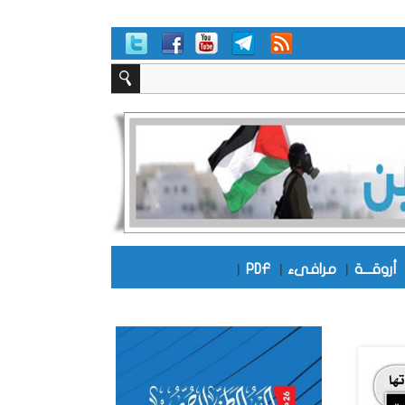
أروقـــة
|
مرافىء
|
PDF
|