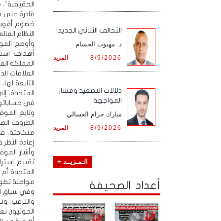
الحقيقية"، م
قادرة على م
خصوم أقوياء
التحالف الثلاثي الجديد!
النظام العال
وأوضح الموق
د. مهيوب الحسام
أهداف استر
8/9/2026
المزيد
المملكة الع
العلاقات ال
التابعة لها،
دلالات التصعيد ومسار
المتحدة، إلى
المواجهة
في حساباتها
وتابع الموق
مبارك حزام العسالي
الظروف الصع
8/9/2026
المزيد
متكافئة، فع
إعادة النظر 
وأشار الموق
تقييم استرا
الـمـزيــد +
المتحدة أم 
مواصلة تطوير
أعداد الصحيفة
وفي سياق الو
والترقب، وت
الحوثيون تع