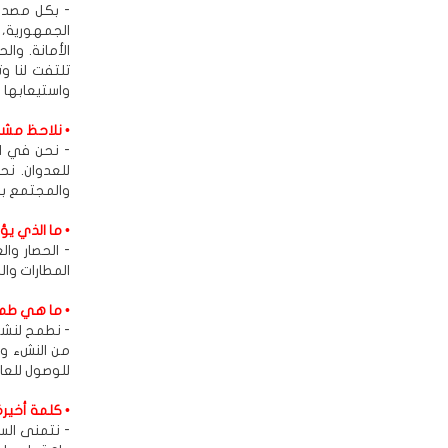
- بكل مصدا
الجمهورية، و
الأمانة. وا
تلتفت لنا و
واستيعابها ف
• نلاحظ مشا
- نحن في ال
للعدوان. ن
والمجتمع بك
• ما الذي يؤ
- الحصار وال
المطارات وال
• ما هي طم
- نطمح لنشر
من النشء وا
للوصول للعال
• كلمة أخيرة
- نتمنى الس