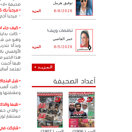
توفيق هزمل
صحيفة «لا» ف
• مرحباً بك 
8/8/2026
المزيد
- مرحبا أخي 
• كيف جاء اخ
تناقضات وزيف!
- كانت بداي
عمر القاضي
وبدأنا نتد
8/5/2026
المزيد
الأولمبي با
هذا الخبير م
طبعا أحببت ه
الـمـزيــد +
تعتمد أسالي
أعداد الصحيفة
• قبل البنجا
- كنت ألعب 
وعشقتها وكا
• طبعا والد
- والدي حفظ
مستشار لوزير
• شاركت في ب
العدد ( 1906)
العدد ( 1907)