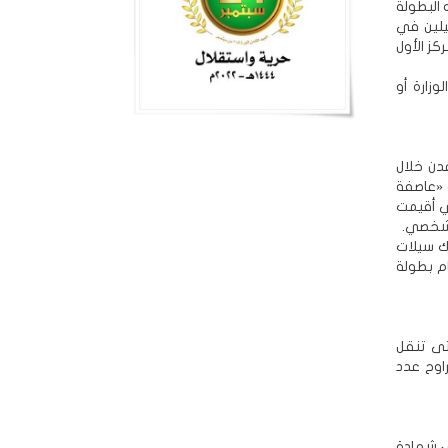
ذه البطولة
يلين في
دولة، وحزنا على المركز الأول
زارة أو
دن خلال
 «عاصفة
تي أقيمت
اك سيلات
قام بطولة
تى تنقل
اوح عدد
ى شهادة