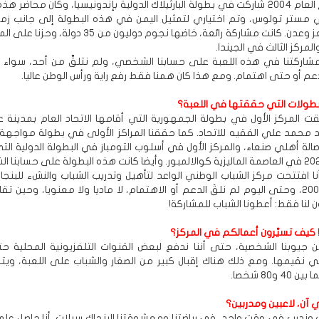
- في مطلع العام 2004 شاركت في بطولة البارثيلاك الدولية بإندونيسيا، وكان محاضر ه
لي مستر تولوس، وتم اختياري لتمثيل اليمن في هذه البطولة إلى جانب زم
اللعبة من تعز وعدن. كانت مشاركة رائعة، خاضها نجوم دوليون من 35 
لمركز الثالث في الجيندا.
شاركتنا في هذه اللعبة على حسابنا الشخصي، ولم نتلقَّ من أحد، سواء الو
دعم أو حتى اهتمام. ومع هذا كان همنا فقط رفع راية ورأس الوطن عاليا.
بطولات التي حققتها في اللعبة؟
قت المركز الأول في بطولة الجمهورية التي أقامها الاتحاد العام بمدينة ع
 محمد علي الفقيه للاتحاد. كما حققنا المراكز الأولى في بطولة مواجهة
الة أهلي صنعاء، والمركز الأول في أسلوب التومباز في البطولة الدولية ال
أنا افتتحت مركز الشباب الوطني الواعد لتأهيل وتدريب الشباب والنشء للبنج
في العام 2008، وحتى اليوم لم نلقَ الدعم أو الاهتمام، لا ماديا ولا معنويا، وحين ت
 لنا فقط: أعطونا الشباب للمشاركة!
 كيف تسيِّرون أعمالكم في المركز؟
جيوبنا الشخصية، حتى أننا ندفع لبعض القنوات التلفزيونية المحلية ح
تي نقيمها. ومع ذلك هناك إقبال كبير من الصغار والشباب على اللعبة، ويتر
 و80 شخصا.
 آن، لاعبين ومدربين؟
 وندرب في وقت واحد، في رياضتنا ومعشوقتنا البنجاك سيلات. أنا حاصل عل