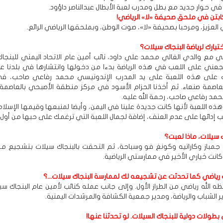
ي حوار جديد مع بطل ومدرب لعبة الأبطال عبدالناصر داؤود.
كابتن في ملحق صحيفة «لا» الرياضي!
العزيز، ومرحبا بصحيفة «لا»، صوت الوطن، وبملحقها الرياضي الرائع.
تيارك لرياضة البنجاك سيلات؟
تي مع والدي الغالي محمد علي داود، نائب أمين عام الاتحاد اليمني للبنجا
رب على هذه اللعبة على يد المدرب الإندونيسي محمد رفاعي صاحب، في
لعاصمة صنعاء. ثم أخذنا الحزام الأسود في مركز منطقة الأصبحي بالعاصمة
حمد رفاعي صاحب، رحمة الله عليه.
ذه اللعبة لأنها كانت جديدة علينا في اليمن، وأيضا لمنبعها وقيمها الإسلا
ب إدائها على عدم العنف، إضافة لجمال اللعبة التي ترغمك على حبها من أول 
ك سيلات، ماذا لعبت؟
جمباز وكاراتيه وكونغ فو وسباحة، ثم التحقت بالبنجاك سيلات بتشجيع من
نت خياري الأخير في ممارستي الرياضية.
ك رياضي كما تحدثت عن تشجيعه لك لممارسة البنجاك سيلات...؟
ه الله رياضي من الطراز الأول. وإلى جانب عمله كنائب لأمين عام البنجاك س
 الشباب والرياضة، ومدير جمعية الكشافة والمرشدات اليمنية.
طولات دولية للبنجاك السيلات. لو تحدثنا عنها!