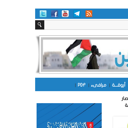
أروقـــة
|
مرافىء
|
PDF
|
ار
ة