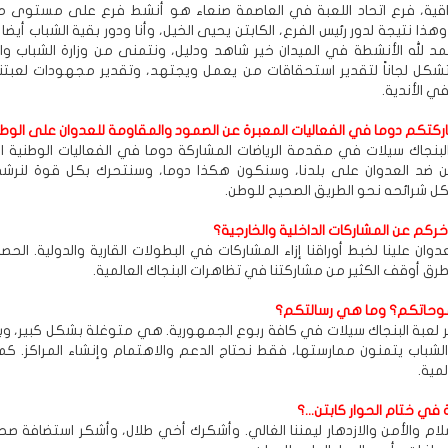
قية، فرع اتحاد اللعبة في العاصمة صنعاء هو أنشط فرع على مستوى 
هذا نتيجة لدور رئيس الفرع، الكابتن يحيى الخيل، وأنا ودور بقية الشباب أيض
لحمد لله الأنشطة في الميدان خير شاهد ودليل، ونتمنى من وزارة الشباب وال
تشكل لجاناً لتقدير استحقاقات من يعمل ويجتهد، وتقدير مجهودات لعبتن
ي الأندية.
ركتكم دوما في الفعاليات المعبرة عن الصمود والمقاومة للعدوان على الوطن
بنجاك سيلات في مقدمة الرياضات المشاركة دوما في الفعاليات الوطنية ا
حن ضد العدوان على بلدنا، وسنكون هكذا دوما، وسنتحرك بكل قوة لنرشد
ل شرائحه نحو الطريق الصحيح للوطن.
خركم عن المشاركات الداخلية والخارجية؟
عدوان علينا لخبط أوراقنا إزاء المشاركات في البطولات القارية والدولية. الحصا
طرق أوقف الكثير من مشاركتنا في تظاهرات البنجاك العالمية.
وحاتكم؟ وما هي رسالتكم؟
 لعبة البنجاك سيلات في كافة ربوع الجمهورية. هي متوغلة بشكل كبير، وبات
لشباب يتمنون ممارستها، فقط نحتاج الدعم والاهتمام وإنشاء المراكز. ك
مية.
 في ختام الحوار كابتن...؟
لام والأمن والازدهار ليمننا الغالي. وأشكرك أخي طلال، وأشكر استضافة صح