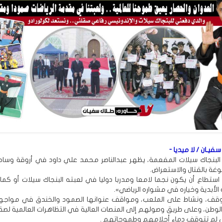
سفيـان / لا ميديا -
 البنجاك سيلات المفعمة، يظهر عبدالناصر محمد علي داود في أروقة وسا
وغة بالقتال والاستعراض.
تطاع أن يكون نجما لامعا ومدربا دوليا في لعبته البنجاك سيلات أو كما
أبدية وخياره في مشواره الرياضي».
وقف، ونشاط على الملعب، ومواقف عنوانها الصمود والخندق في مواجه
وطن، وعلى طريق وصولهم إلى المنصات العالية في التظاهرات العالمية لصقور
ي لم تتوقف دماء أحلامهم وطموحاتهم .