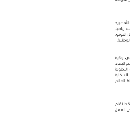
لله عبيد
رياضيا.
 النونو،
وطنية.
ي ولاية
م اليمن،
البطولة
السفارة
العالم
فقط تقام
ى العمل