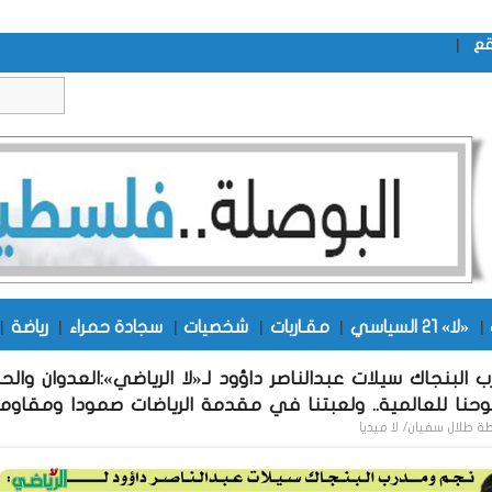
|
قع
|
«لا» 21 السياسي
|
مقـاربات
|
شخصيات
|
سجادة حمراء
|
رياضة
|
البنجاك سيلات عبدالناصر داؤود لـ«لا الرياضي»:العدوان والحص
نا للعالمية.. ولعبتنا في مقدمة الرياضات صمودا ومقاوم
طة
طلال سفيان/ لا ميديا