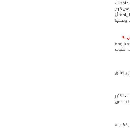
محافظات
ا في فرع
رياضة أن
ا وضمها
...؟
لمقاومة
 الشباب
ر وإغلاق
 الكثير
ما نسعى
يفة «لا»