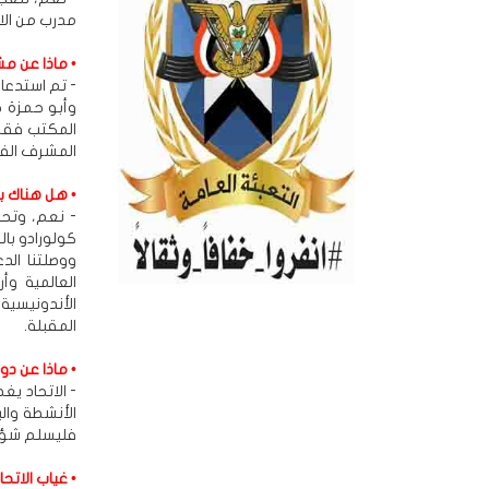
مدرب من الات
• ماذا عن مش
- تم استدعاؤ
وأبو حمزة ج
المكتب فقط ي
المشرف الفن
• هل هناك ب
- نعم، وتحد
كولورادو بال
ووصلتنا الد
العالمية وأ
الأندونيسي
المقبلة.
• ماذا عن دو
- الاتحاد ي
الأنشطة وال
فليسلم شؤون
• غياب الات