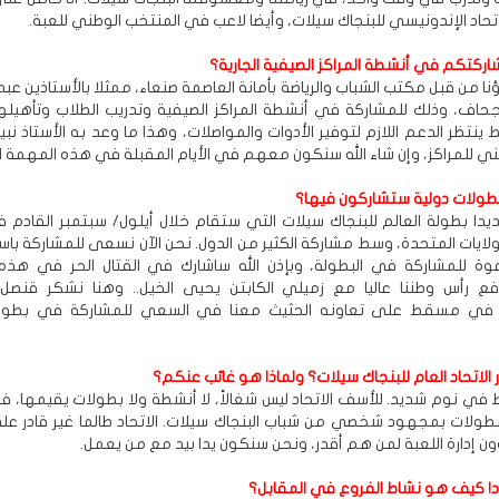
حاد الإندونيسي للبنجاك سيلات، وأيضا لاعب في المنتخب الوطني للعبة.
اركتكم في أنشطة المراكز الصيفية الجارية؟
نا من قبل مكتب الشباب والرياضة بأمانة العاصمة صنعاء، ممثلا بالأستاذين عبدا
حاف، وذلك للمشاركة في أنشطة المراكز الصيفية وتدريب الطلاب وتأهيلهم 
نتظر الدعم اللازم لتوفير الأدوات والمواصلات، وهذا ما وعد به الأستاذ نبيل
ي للمراكز، وإن شاء الله سنكون معهم في الأيام المقبلة في هذه المهمة ال
طولات دولية ستشاركون فيها؟
يدا بطولة العالم للبنجاك سيلات التي ستقام خلال أيلول/ سبتمبر القادم ف
ولايات المتحدة، وسط مشاركة الكثير من الدول. نحن الآن نسعى للمشاركة باس
عوة للمشاركة في البطولة، وبإذن الله ساشارك في القتال الحر في هذه 
رفع رأس وطننا عاليا مع زميلي الكابتن يحيى الخيل.. وهنا نشكر قنصل 
ة في مسقط على تعاونه الحثيث معنا في السعي للمشاركة في بطولة 
ر الاتحاد العام للبنجاك سيلات؟ ولماذا هو غائب عنكم؟
غط في نوم شديد. للأسف الاتحاد ليس شغالاً، لا أنشطة ولا بطولات يقيمها، 
بطولات بمجهود شخصي من شباب البنجاك سيلات. الاتحاد طالما غير قادر عل
 إدارة اللعبة لمن هم أقدر، ونحن سنكون يدا بيد مع من يعمل.
حاد! كيف هو نشاط الفروع في المقابل؟