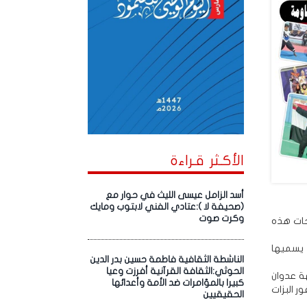
الأكـثر قـراءة
أسد الزامل عيسى الليث في حوار مع
(صحيفة لا ):عتادي الفني لابتوب ومايك
وكرت صوت
حات هذه
 يسميها
الناشطة الثقافية فاطمة حسين بدر الدين
الحوثي:الثقافة القرآنية أفرزت وعيا
ة عدوان
كبيرا بالمؤامرات ضد الأمة وأعدائها
 البزات
الحقيقيين