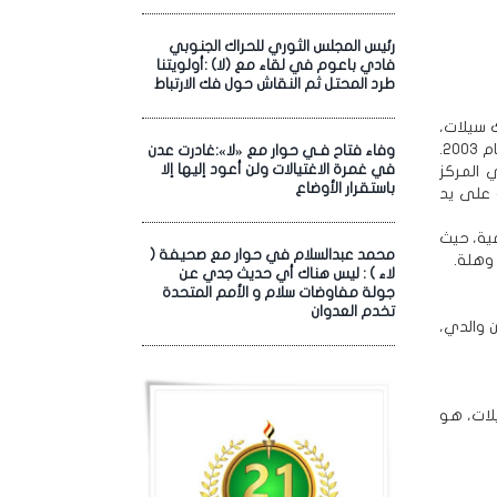
رئيس المجلس الثوري للحراك الجنوبي
فادي باعوم في لقاء مع (لا) :أولويتنا
طرد المحتل ثم النقاش حول فك الارتباط
ك سيلات،
وهو من شجعني على اللعب في هذه الرياضة بدءا من دخولها وانتشارها في بلدنا عام 2003.
وفاء فتاح فـي حوار مع «لا»:غادرت عدن
في غمرة الاغتيالات ولن أعود إليها إلا
 المركز
باستقرار الأوضاع
 على يد
مية، حيث
محمد عبدالسلام في حوار مع صحيفة (
وهلة.
لاء ) : ليس هناك أي حديث جدي عن
جولة مفاوضات سلام و الأمم المتحدة
تخدم العدوان
 والدي،
يلات، هو