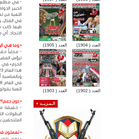
الخبير الدو
في القتال، وا
طبعا كانت م
الاتحاد، أي 
العدد ( 1904)
العدد ( 1905)
• وما هي ال
- محلياً حق
ترؤس الفقيد
الحزم» في ص
هذا العام 2023 في العاصمة الماليزية كوالالمبور. وأيضا كانت هذه البطولة على حسابنا الشخصي.
وبالمناسبة 
للعبة يقولون
العدد ( 1902)
العدد ( 1903)
• دون دعم؟!
الـمـزيــد +
- حقيقة من 
البطولات ال
الملتحقين بما بين 40
• تعملون في
- نعم، نلعب