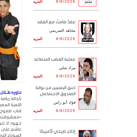
8/8/2026
المزيد
عقدٌ صامتٌ مع الفقد
مجاهد الصريمي
8/8/2026
المزيد
‏عملية الغضب المتصاعد
مراد شلي
8/8/2026
المزيد
خنق اليمنيين من بوابة
حاوره:طــلال 
الصندوق الاجتماعي
كحالة رياضة
فؤاد أبو راس
اللعبة المصب
شاب طموح اس
8/8/2026
المزيد
«معشوقته ال
جهود لا تت
غاشم على ال
إذلال تاريخي لأمريكا
السوداء الت