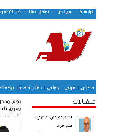
|
|
|
الرئيسية
من نحن
تواصل معنا
خريطة المو
محلي
|
عربي
|
دولي
|
تقارير خاصة
|
ترجمات
مـقـالات
نجم ومدرب 
يعيق طموح
تم النشر بواس
اتفاق دفاعي "صوري"
هيثم خزعل