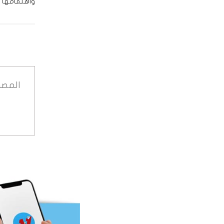
واهتمامها بر
المصد