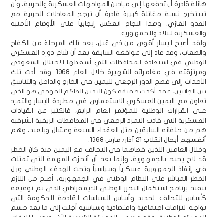
هائلة قادرة أن تدفعها إلى ميادين المواجهات العسكرية والحربية، وأن
تستخرج نسبة مقاتلة كبيرة قادرة أن ترجح المعادلات الحربية مع
العدو الغازي. وهذا النجاح انعكس إيجابياً على الأوضاع الأمنية
والعسكرية للبلاد وللجمهورية.
ولقد أصبح اليسار أقوى من ذي قبل، بعد تلك المرحلة من الكفاح
والصعاب، وقد عاد إلى مواقعه السابقة بعد أن شاع دوره العسكري
الوطني في استعادة المحافظات التي أسقطها الاحتلال السعودي
ومرتزقته في مغامراته الشهيرة خلال العام 1968. وقد أدت تلك
الأحداث إلى فضح الدور الرجعي لليمين في الخارج والداخل والتناسق
بين الجانبين، فقد أكدت حقيقة كون اليمين الحاكم القومي هو الذي
تعاون مع اليمين العسكري الاستعماري في مطاردة اليسار والتمرد
على القرارات الوطنية للمؤتمر العام الرابع، فالكثير من القيادات
العسكرية التي قادت التمرد الرجعي في المحافظات الريفية الشرقية
هم من حلفائه السابقين مثل العقداء السبعة وعشال وبلعيد، وهم
أنفسهم أبطال انقلاب 21 آذار/ مارس 1968.
وخلال العامين اللذين قضاهما في التحالف مع اليمين منذ كان الخطر
قد لاح يحيط بالجمهورية، وإنما بعد أن أنجزت المهمة التي تمثلت
في إنقاذ الجمهورية عسكرياً وسياسياً وتحت الهدف الوطني وزال
الخطر المباشر على النظام الوطني في الجمهورية، أصبح من اللازم
تنفيذ برنامج استكمال التحرر الوطني الديمقراطي الذي تم توقيعه
كأساس للتحالف الجديد وأساس للسياسات القادمة للحكومة التي
تواجه التزامات اجتماعية واقتصادية وسياسية أجلت إلى ما بعد حسم