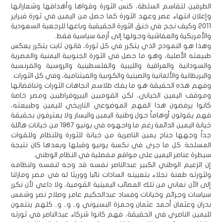
الطرفين لتقاسم السلطة، كنس الثورة وقواها وأهدافها وشعاراتها
وإعلان انتهاء عصر وعهد الثورة كما حصل من اليمين في ثورة فبراير
2011 وكيف نجح في خنق الثورة الحقيقية وباعها للرجعية السعودية
والأمريكية والعفاشية وحولها إلى أزمة سياسية فقط.
وهذا هو النموذج الذي يتكرر في كل ثورة، قانون ثابت يتكرر يعكس
طبيعته الأصلية، وهو ما حصل في الثورة الجنوبية اليمنية والمصرية
والسودانية والعراقية والليبية والفلسطينية والروسية والفرنسية
والبريطانية والألمانية والصينية والكوبية والفيتنامية، وفي كل الثورات.
وفهم هذه الحقيقة هو ما يفك طلاسم اتجاهات الثورات وتناقضاتها
وموقف اليمين الخياني، لكن القوميين البيروقراطيين ومصر خاصة
كانوا يرفضون هذا الفهم الموضوعي التاريخي لليمين وطبيعته،
فهم يقولون أوهاماً حول وطنية اليمين واليسار ولا يعترفون بحقيقة
خيانة اليمين الدائمة رغم ما واجهوه في يونيو 1967 من خيانات هائلة
جداً وجهها جناح يمين الناصرية من خيانة للثورة وللنظام وللقوات
المسلحة. كل ما جرى في نكسة يونيو وقبلها وبعدها كان نتيجة
سيطرة عناصر اليمين على مواقع مفصلية في النظام الوطني.
إن الزعيم الوطني الكبير عبدالناصر نفسه قد وجه لنفسه ولنظامه
ولثورته طعنة نجلاء بتعيينه السادات نائبا ووريثا له في مصر ومازلنا
إلى الآن نعاني من تلك المصائب اليمينية القومية، ولا داعي لأن نكرر
سياسات وجرائم وخيانات وفساد عبدالحكيم عامر وصلاح نصر وشمس
بدران وعثمان أحمد عثمان وحمزة البسيوني و.. و.. و.. كلهم ينتمون
لليمين الناصري في الحقيقة، فهم كانوا شركاء عبدالناصر في ثورته