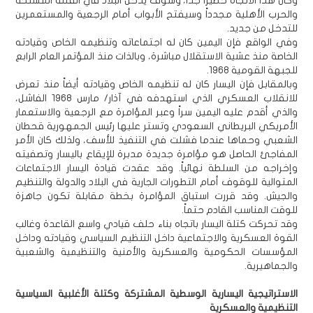
وكان هذا الاتجاه خطيراً جداً، وسوف يدخل البلاد في الفتنة المسلحة
والحرب الأهلية مجدداً وسيفتح الأبواب أمام الرجعية والمستعمرين
للتدخل من جديد.
وفي الواقع فإن اليمين كان له اجتماعاته وتنظيمه الخاص وقيادته
الخاصة منذ عشية الاستقلال مباشرة، وبالذات منذ المؤتمر العام الرابع
للجبهة القومية 1968.
وبالمقابل فإن اليسار كان له تنظيمه الخاص وقيادته أيضاً منذ تعرض
للانقلاب العسكري الذي استهدفه في آذار/ مارس 1968 الفاشل،
والذي أقدم عليه اليمين سراً وعبر المؤامرة مع الرجعية والاستعمار
الأمريكي البريطاني السعودي وتستر عليها رئيس الجمهورية قحطان
الشعبي وحماها عندما فشلت في التنفيذ للأسف، ولذلك كان الأمر
المفاجئ الحاصل هو مؤامرة جديدة مدبرة للإيقاع باليسار وتصفيته
وإخراجه من السلطة نهائياً. وقد عقدت قيادة اليسار الاجتماعات
المتوالية للوقوف أمام التطورات الجارية في البلاد والدولة والتنظيم
والجيش. وقد قررت استباق المؤامرة بخطة مقابلة تكون جاهزة
للوقت المناسب القادم حتماً.
وقد تحركت كتلة اليسار باتجاه بناء حلف قيادي واسع القاعدة وغالب
القوة العسكرية والاجتماعية داخل التنظيم السياسي وقيادته وداخل
المؤسسات الحكومية والعسكرية والأمنية والتنظيمية والشعبية
والجماهيرية.
الاستراتيجية اليسارية الوسطية المشتركة وكتلة الأغلبية السياسية
التنظيمية والعسكرية