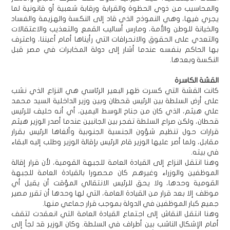
والمحاسيب من ذوي الحظوة والقرابة ورقابة شعبية أو قانونية لما
يجري فيها، وهي النموذج الذي قاد إلى النكسة والهزيمة والفساد
والخيانة للوطن والأمة، ومارس أساليب القمع والتعذيب والاعتقالات
والتعدي على الحقوق والانحرافات التي رأيناها أمام أعيننا، واعترف
بها الحاكم بنفسه عندما أشار إلى دولة المخابرات في مصر قبل
النكسة وبعدها.
القشة الكاسرة
كانت القشة التي كسرت ظهر البعير الرئاسي هي النزاع الذي نشب
على أرض السلطة بين الرئيس قحطان وبين وزير الداخلية السيد محمد
علي هيثم، الذي كان من جناح الوسط اليمين، أي أنه حليف للرئيس
قحطان، ولكن صراع السلطة تفجر بين الجانبين عندما أصدر الوزير هيثم
قرارات حول تنظيم شؤون الجنسية الجنوبية وألغاها الرئيس بقرار
مقابل، ولما أصر عليها الوزير قام الرئيس بإقالة الوزير وطلب إليه البقاء
في بيته.
وهنا انتقل النزاع إلى القيادة العامة للجبهة القومية، لأن قرار إقالة
الموظفين والوزراء وغيرهم كان محصورا بالقيادة العامة للجبهة
القومية وحدها، ولا يحق للرئيس الانتقالي المؤقت أن يقيل أي
موظف إلا بعد قرار من القيادة العامة، التي لها وحدها أن تقرر مصير
جميع كبار الموظفين في الدولة بموجب قرار جماعي منها.
وهنا انتقل النقاش إلى اجتماع القيادة العامة التي انعقدت لتقف
أمام الإشكال الناشب بين أطراف في السلطة. وكان الوزير قد لجأ إلى