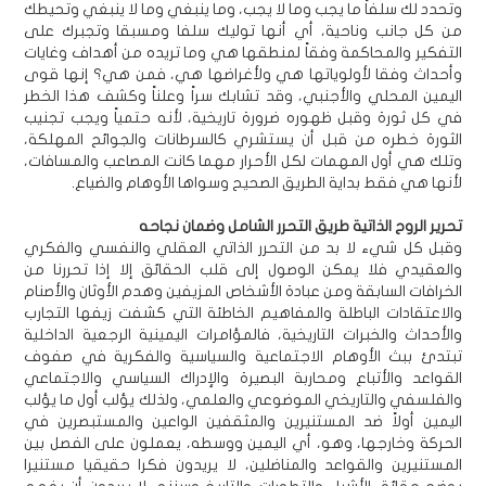
وتحدد لك سلفاً ما يجب وما لا يجب، وما ينبغي وما لا ينبغي وتحيطك
من كل جانب وناحية، أي أنها توليك سلفا ومسبقا وتجبرك على
التفكير والمحاكمة وفقاً لمنطقها هي وما تريده من أهداف وغايات
وأحداث وفقا لأولوياتها هي ولأغراضها هي، فمن هي؟ إنها قوى
اليمين المحلي والأجنبي، وقد تشابك سراً وعلناً وكشف هذا الخطر
في كل ثورة وقبل ظهوره ضرورة تاريخية، لأنه حتمياً ويجب تجنيب
الثورة خطره من قبل أن يستشري كالسرطانات والجوائح المهلكة،
وتلك هي أول المهمات لكل الأحرار مهما كانت المصاعب والمسافات،
لأنها هي فقط بداية الطريق الصحيح وسواها الأوهام والضياع.
تحرير الروح الذاتية طريق التحرر الشامل وضمان نجاحه
وقبل كل شيء لا بد من التحرر الذاتي العقلي والنفسي والفكري
والعقيدي فلا يمكن الوصول إلى قلب الحقائق إلا إذا تحررنا من
الخرافات السابقة ومن عبادة الأشخاص المزيفين وهدم الأوثان والأصنام
والاعتقادات الباطلة والمفاهيم الخاطئة التي كشفت زيفها التجارب
والأحداث والخبرات التاريخية، فالمؤامرات اليمينية الرجعية الداخلية
تبتدئ ببث الأوهام الاجتماعية والسياسية والفكرية في صفوف
القواعد والأتباع ومحاربة البصيرة والإدراك السياسي والاجتماعي
والفلسفي والتاريخي الموضوعي والعلمي، ولذلك يؤلب أول ما يؤلب
اليمين أولاً ضد المستنيرين والمثقفين الواعين والمستبصرين في
الحركة وخارجها، وهو، أي اليمين ووسطه، يعملون على الفصل بين
المستنيرين والقواعد والمناضلين، لا يريدون فكرا حقيقيا مستنيرا