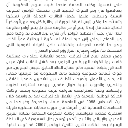
على نفسها. وكانت الصدمة عندما طلبت منهم الحكومة أن
يساهموا في ردع القوات الأجنبية التي اقتحمت الأراضي الجنوبية
اليمنية وسيطرت عليها بفضل الطائرات الحديثة التي تملكها
وتستأجرها. ولكن رئيس الفرقة الجوية البريطانية كان رده مهيناً ومخيباً
للآمال، فقد قال إنه لا يتبع أوامر حكومة عدن، بل يتبع أوامر حكومة
لندن التي يجب أن تعطيه الأوامر بأي شيء تريد القيام به. وهذا دفع
وزير الدفاع اليمني إلى طرد البعثة العسكرية البريطانية فوراً آنذاك،
وهو ما ضاعف الصراعات والخلافات داخل القيادة القومية التي
انقسمت بين مؤيد ومعارض لقرار وزير الدفاع اليساري.
وفي مطلع العام أيضاً تعرضت الحدود الشمالية لاعتداءات عسكرية
قامت بها القوات الهاربة من الجنوب بعد فشل انقلاب آذار/ مارس
المذكور بقيادة العميد صالح عشال، القائد السابق للجيش الجنوبي، مع
قوات شمالية حكومية وقبلية كانت السعودية قد حرضتها مقابل
المزيد من الأموال. وأصبحت الأطراف بين الشطرين مصدرا للقلاقل
والتخريب والحروب البينية طوال عقدين، بهدف استنزاف الجنوب
وإسقاطه وفقاً لاستراتيجية عدوانية غربية سعودية رجعية. وكانت
الحركة الوطنية القومية في الشمال قد تعرضت لمذابح واسعة خلال
آب/ أغسطس 1968 في العاصمة صنعاء والحديدة وغيرهما من
المحافظات الشمالية التي أغرقت في حروب عصابات عسكرية طويلة
استمرت عقدين متواصلين. وكانت الحكومة الشمالية بقيادة الفريق
العمري والإرياني والشيخ الأحمر (وهم رجال السعودية في السلطة
اليمنية بعد انقلاب تشرين الثاني/ نوفمبر 1967) قد تولت تنفيذ