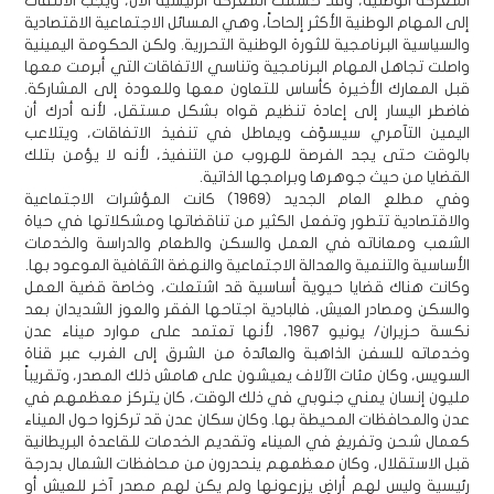
المعركة الوطنية، وقد حسمت المعركة الرئيسية الآن، ويجب الالتفات
إلى المهام الوطنية الأكثر إلحاحاً، وهي المسائل الاجتماعية الاقتصادية
والسياسية البرنامجية للثورة الوطنية التحررية. ولكن الحكومة اليمينية
واصلت تجاهل المهام البرنامجية وتناسي الاتفاقات التي أبرمت معها
قبل المعارك الأخيرة كأساس للتعاون معها وللعودة إلى المشاركة.
فاضطر اليسار إلى إعادة تنظيم قواه بشكل مستقل، لأنه أدرك أن
اليمين التآمري سيسوّف ويماطل في تنفيذ الاتفاقات، ويتلاعب
بالوقت حتى يجد الفرصة للهروب من التنفيذ، لأنه لا يؤمن بتلك
القضايا من حيث جوهرها وبرامجها الذاتية.
وفي مطلع العام الجديد (1969) كانت المؤشرات الاجتماعية
والاقتصادية تتطور وتفعل الكثير من تناقضاتها ومشكلاتها في حياة
الشعب ومعاناته في العمل والسكن والطعام والدراسة والخدمات
الأساسية والتنمية والعدالة الاجتماعية والنهضة الثقافية الموعود بها.
وكانت هناك قضايا حيوية أساسية قد اشتعلت، وخاصة قضية العمل
والسكن ومصادر العيش، فالبادية اجتاحها الفقر والعوز الشديدان بعد
نكسة حزيران/ يونيو 1967، لأنها تعتمد على موارد ميناء عدن
وخدماته للسفن الذاهبة والعائدة من الشرق إلى الغرب عبر قناة
السويس، وكان مئات الآلاف يعيشون على هامش ذلك المصدر، وتقريباً
مليون إنسان يمني جنوبي في ذلك الوقت، كان يتركز معظمهم في
عدن والمحافظات المحيطة بها. وكان سكان عدن قد تركزوا حول الميناء
كعمال شحن وتفريغ في الميناء وتقديم الخدمات للقاعدة البريطانية
قبل الاستقلال، وكان معظمهم ينحدرون من محافظات الشمال بدرجة
رئيسية وليس لهم أراضٍ يزرعونها ولم يكن لهم مصدر آخر للعيش أو