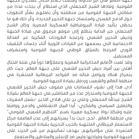
جبهة الضالع هي أبرز محاولة وشملت جسم الجناح عسكري للجبهة
القومية، وقادها الشيخ المجعلي الذي استطاع أن يجذب عددا من
مقاتلي الجبهة القومية من منطقته وأن يضللهم بشأن التطورات
حول الدمج القسري واستنساخ جبهة التحرير الجديدة، وأن ذلك هو ما
يحظى بتأييد قيادة البيروقراطية العسكرية المصرية. وكان الشيخ
المجعلي من البداية يتطلع إلى موقع مرموق في قيادة الجبهة
وجيش التحرير الشعبي وتزعجه الطروحات الفكرية عن العدالة
الاجتماعية التي يسمعها من القيادات الثورية أثناء جلسات التثقيف
الثوري المرتبط بالميثاق الوطني للجبهة القومية واستشراف
المستقبل.
وقد لعبت الأصابع المخابراتية المصرية وعملاؤها دوراً في فتنة اقتتال
أهلي بين أفراد جيش التحرير الشعبي على جبهة الضالع، حيث كان
يتمركز هناك ويواصل قتاله ضد القواعد البريطانية المنتشرة في
منطقة الضالع والشعيب وردفان بقيادة الجبهة القومية.
أدى هذا إلى نشوء انقسامات في صفوف جيش التحرير الشعبي
للجبهة القومية واستدراج عدد من المناضلين في جبهة الضالع بقيادة
الشيخ عبدلله المجعلي وعلي بن علي هادي اللذين -بفعل المغريات
والتضليل السياسي والفكري- أيدا البيان الانشقاقي والدمج ووافقا
عليه وشكلا نواة عسكرية صغيرة باسم "التنظيم الشعبي القومي"
في منطقة الضالع ـ لحج، حيث بدآ يسربانهم إلى عدن العاصمة مركز
الاستعمار البريطاني الملتهبة بالحرب التحررية بقيادة الجبهة القومية
المتمردة على مؤامراتهم، بهدف تمكينهم من شن الحرب على
الجبهة القومية وقيادتها وليس ضد الإنجليز والسلاطين والاستعمار.