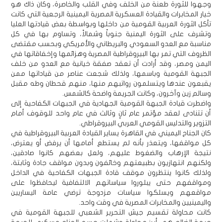
وجهوا للثورة طعنة من الخلف وفي القلب والخاصرة، وكان ذاك هو
خيار المخابرات والقيادة العسكرية المصرية اليمينية الرجعية التي كانت
تأكل الثورة العربية القومية من داخلها وبواسطة بعض قيادتها العليا
وتشرف على الثورة اليمنية جنوباً وشمالاً، وتساوم بها في كل
مناسبة مع العدو السعودي والبريطاني والأمريكي وبحسب مقتضى
الظروف التي تمر بها البيروقراطية المصرية وهزائمها وإخفاقاتها في
اليمن ومصر، وقد أرادت أن تعقد صفقة خيانية مع العدو من خلف
الجبهة القومية وباسمها، ولذلك شجعت عناصر من قياداتها ممن
يقبعون عندها ويتسلمون رواتبهم منها، منهم قحطان وطه مقبل
وسالم زين وآخرون، وكانت الجريمة واضحة كالشمس.
واضطرت قيادة الجبهة القومية الجهادية في الجبهات الكفاحية إلى
أن تتنادى لعقد مؤتمر عام ثانٍ وثالث في عام واحد للوقوف أمام
التزوير والتدليس القومي العربي البيروقراطي.
كان الجناح اليميني في القاهرة يساير القيادة العربية البيروقراطية في
كل مواقفها، ويتعذر بأنه لم يستطع أمامها أن يرفض أو يعترض،
نتيجة الإرهاب والضغوط عليهم، ولعل بعضهم كانوا صادقين،
ولكنهم انتهازيون بطبيعتهم وخائفون وبدون مواقف جادة وثابتة،
ولذلك كانوا ينتظرون موقف قادة الجبهات الكفاحية في الداخل
ومواقفهم حتى يبلوروا سياساتهم الالتفافية ليحافظوا على
مواقعهم ويسلكوا سياسات مزدوجة ترضي عامة اليساريين
واليمينيين والمخابرات المصرية في وقت واحد.
كانت محاولة تقسيم جيش التحرير الشعبي للجبهة القومية في