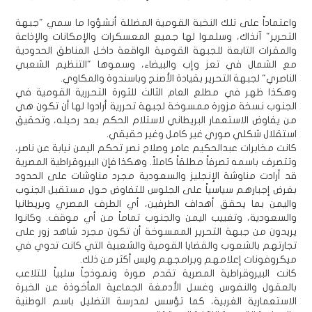
واعتماداً على تلك النخبة القومية المضللة أنشؤوا ما سمي "جبهة
التحرير" آنذاك، وسلموا لها جميع المعسكرات والإمكانات والإذاعة
والمقرات التابعة للجبهة القومية الواقعة داخل المناطق الحدودية
مع الشمال في تعز وإب والبيضاء، وسموها "التنظيم الشعبي
الناصري" لجبهة التحرير بقيادة الأصنج وباسندوة والمكاوي.
وهكذا ظهر في مطلع العام الثالث للثورة التحررية القومية في
الجنوب نسخة مزورة ممسوخة لجبهة تحررية أرادوا لها أن تكون هي
من يفاوض الاستعمار البريطاني لاستلام الحكم بعد رحيله، وتحقيق
استقلال شكلي صوري غير كامل وغير حقيقي.
كانت مخابرات عبدالحكيم عامر وصلاح نصر تحكم اليمن نيابة عن ناصر،
وتتصرف باسمه تصرفاً مطلقاً كاملاً. وهكذا فإن البيروقراطية المصرية
قد أرادت مناوشة الإنجليز والسعودية مجرد مناوشات على الحدود
بغرض إجبارهم سياسياً على الجلوس للتفاوض حول مستقبل الجنوب
واليمن بما يحقق أهداف الطرفين، أي الطرف المصري وبريطانيا
والسعودية، وتغييب اليمن والجنوب تماماً من أي موقف. وكانوا
يريدون من جبهة التحرير الممسوخة أن تكون مجرد شاهد زور على
تجارتهم بالشعوب والقضايا القومية والشعبية التي كانت تدوي في
ميكروفونات إعلامهم وبرامجهم وليس أكثر من ذلك.
كانت البيروقراطية المصرية تقدم صورة ونموذجاً سلبياً للتلاعب
بالعقول والنفوس وغسل الأدمغة الجماعية المأخوذة عن الخبرة
الاستعمارية الغربية، كما تؤسس لمدرسة التضليل باسم الوطنية