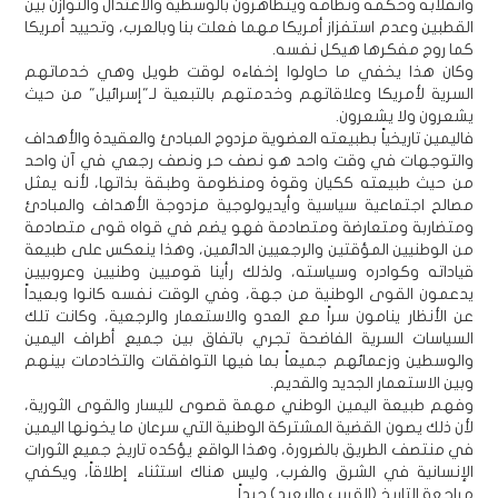
وانقلابه وحكمه ونظامه ويتظاهرون بالوسطية والاعتدال والتوازن بين
القطبين وعدم استفزاز أمريكا مهما فعلت بنا وبالعرب، وتحييد أمريكا
كما روج مفكرها هيكل نفسه.
وكان هذا يخفي ما حاولوا إخفاءه لوقت طويل وهي خدماتهم
السرية لأمريكا وعلاقاتهم وخدمتهم بالتبعية لـ"إسرائيل" من حيث
يشعرون ولا يشعرون.
فاليمين تاريخياً بطبيعته العضوية مزدوج المبادئ والعقيدة والأهداف
والتوجهات في وقت واحد هو نصف حر ونصف رجعي في آن واحد
من حيث طبيعته ككيان وقوة ومنظومة وطبقة بذاتها، لأنه يمثل
مصالح اجتماعية سياسية وأيديولوجية مزدوجة الأهداف والمبادئ
ومتضاربة ومتعارضة ومتصادمة فهو يضم في قواه قوى متصادمة
من الوطنيين المؤقتين والرجعيين الدائمين، وهذا ينعكس على طبيعة
قياداته وكوادره وسياسته، ولذلك رأينا قوميين وطنيين وعروبيين
يدعمون القوى الوطنية من جهة، وفي الوقت نفسه كانوا وبعيداً
عن الأنظار ينامون سراً مع العدو والاستعمار والرجعية، وكانت تلك
السياسات السرية الفاضحة تجري باتفاق بين جميع أطراف اليمين
والوسطين وزعمائهم جميعاً بما فيها التوافقات والتخادمات بينهم
وبين الاستعمار الجديد والقديم.
وفهم طبيعة اليمين الوطني مهمة قصوى لليسار والقوى الثورية،
لأن ذلك يصون القضية المشتركة الوطنية التي سرعان ما يخونها اليمين
في منتصف الطريق بالضرورة، وهذا الواقع يؤكده تاريخ جميع الثورات
الإنسانية في الشرق والغرب، وليس هناك استثناء إطلاقاً، ويكفي
مراجعة التاريخ (القريب والبعيد) جيداً.