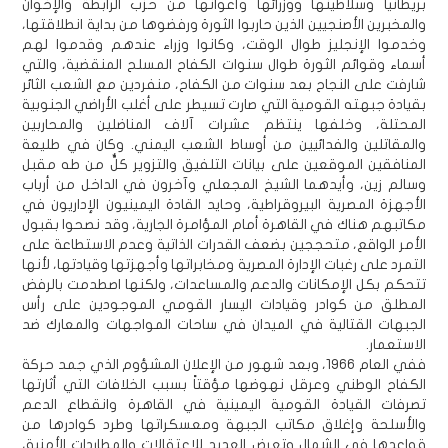
بريطانيا وسلاطينها ووزرائها وأعوانها من حزب الرابطة والإخوان
والمخبرين الأصنجيين الذين حاربوا الثورة ورفضوها من بداية انطلاقتها،
وخدموا الإنجليز طوال الوقت، وكانوا وزراء عندهم وقدموا لهم
أسماء وقوائم الثورة طوال سنوات الكفاح المسلح المنقضية، والتي
شارفت على النجاح بعد سنوات من الكفاح، منفردين مع الشعب الثائر
بقيادة جبهته القومية التي صارت تسيطر على أغلب الأراضي الجنوبية
المحتلة، وخلفها ينتظم عشرات آلاف المناضلين والمحاربين
والمقاتلين والفدائيين من أوساط الشعب اليمني. وكان في طليعة
المنافقين الموقعين على بيانات التلفيق والتزوير كلٌّ من طه مقبل
وسالم زين، وأيدهما الشيخ المجعلي وآخرون في الداخل من أرباب
الأجهزة المصرية البيروقراطية، وحايد القادة اليمينيون الإداريون في
مكاتبهم هناك في القاهرة أمام المؤامرة الجارية، وقد نصحوا بقبول
الأمر الواقع، متحججين بضعف القدرات الذاتية وعدم الاستطاعة على
التمرد على رغبات الإدارة المصرية ومخابراتها وأجهزتها وقيادتها، لأنها
تتحكم بكل الإمكانات والدعم والمساعدات، ولكنها اصطدمت بالرفض
المطلق من كوادر وقيادات اليسار القومي الموجودين على رأس
الجبهات القتالية في الميدان في ساحات المواجهات والمعارك ضد
الاستعمار.
ففي العام 1966، وبعد شهور من الإعلان المشؤوم الذي جمد حركة
الكفاح الوطني وعرقل نهوضها مؤقتاً بسبب الخلافات التي أثارتها
تصرفات القيادة القومية اليمينية في القاهرة وانقطاع الدعم
والأسلحة وإغلاق مكاتب الجبهة ومعسكراتها وطرد كوادرها من
قواعدها في الشمال وتعرض العديد للاعتقالات والمطاردات الأمنية،