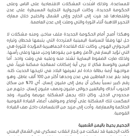
للمساعدة، ولذلك اشتدت المشكلات الاقتصادية على الناس وعلى
الحكومة الجديدة، وكانت البرجوازية التجارية المسيطرة على عدن
واقتصادها قد فرت إلى الخارج وإلى الشمال والخليج خلال معارك
التحرير اللاهبة أثناء الثورة والتي وصلت إلى عدن العاصمة.
وهكذا أصبح أمام الحكومة الجديدة ملف ساخن، ومنه مشكلات لا
حل لها وفقاً للسياسة اليمينية المترددة التي يتبعها قحطان وتياره
البرجوازي الهوى. وكانت تلك القاعدة الجماهيرية المؤيدة للثورة هي
التي تؤيد اليسار في الأصل وهو من يقودها وجزء منها وعلى رأسها،
ولذلك صارت الضغوط اليسارية تشتد منه وعليه في وقت واحد. أما
اليمين والوسط فكان لا يرى أية إمكانات لمعالجة ممكنة قريباً، في
مواجهة أزمة بطالة حادة لم تعرفها البلاد في تاريخها الحديث كله.
وقد بلغ عدد العاطلين في عدن وحدها أكثر من 100 ألف عاطل، وهو
رقم كبير نسبياً يمكن أن يصل إلى مليون إنسان، أي 70% من سكان
الجنوب آنذاك والبالغين حوالى مليون ونصف مليون إنسان، جلهم من
محدودي الدخل، وكان ذلك يجعل المشكلة عويصة وكبيرة، وقد
انعكست تلك المشكلة على أوضاع ومواقف أعضاء القيادة القومية
الحاكمة والمعارضة، وأدت إلى مزيد من الانقسامات داخل صف القيادة
القومية.
الجحيم يحيط باليمن الشعبية
كانت الرجعية قد تمكنت من إنجاز انقلاب عسكري في الشمال اليمني