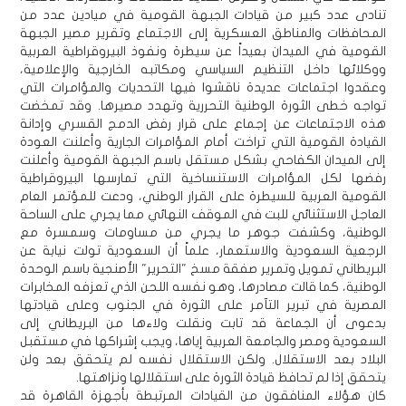
تنادى عدد كبير من قيادات الجبهة القومية في ميادين عدد من
المحافظات والمناطق العسكرية إلى الاجتماع وتقرير مصير الجبهة
القومية في الميدان بعيداً عن سيطرة ونفوذ البيروقراطية العربية
ووكلائها داخل التنظيم السياسي ومكاتبه الخارجية والإعلامية،
وعقدوا اجتماعات عديدة ناقشوا فيها التحديات والمؤامرات التي
تواجه خطى الثورة الوطنية التحررية وتهدد مصيرها. وقد تمخضت
هذه الاجتماعات عن إجماع على قرار رفض الدمج القسري وإدانة
القيادة القومية التي تراخت أمام المؤامرات الجارية وأعلنت العودة
إلى الميدان الكفاحي بشكل مستقل باسم الجبهة القومية وأعلنت
رفضها لكل المؤامرات الاستنساخية التي تمارسها البيروقراطية
القومية العربية للسيطرة على القرار الوطني، ودعت للمؤتمر العام
العاجل الاستثنائي للبت في الموقف النهائي مما يجري على الساحة
الوطنية، وكشفت جوهر ما يجري من مساومات وسمسرة مع
الرجعية السعودية والاستعمار، علماً أن السعودية تولت نيابة عن
البريطاني تمويل وتمرير صفقة مسخ "التحرير" الأصنجية باسم الوحدة
الوطنية، كما قالت مصادرها، وهو نفسه اللحن الذي تعزفه المخابرات
المصرية في تبرير التآمر على الثورة في الجنوب وعلى قيادتها
بدعوى أن الجماعة قد تابت ونقلت ولاءها من البريطاني إلى
السعودية ومصر والجامعة العربية إياها، ويجب إشراكها في مستقبل
البلاد بعد الاستقلال. ولكن الاستقلال نفسه لم يتحقق بعد ولن
يتحقق إذا لم تحافظ قيادة الثورة على استقلالها ونزاهتها.
كان هؤلاء المنافقون من القيادات المرتبطة بأجهزة القاهرة قد