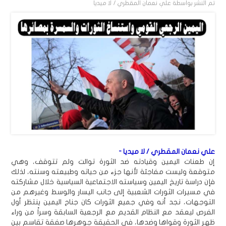
تم النشر بواسطة
علي نعمان المقطري / لا ميديا
علي نعمان المقطري / لا ميديا -
إن طعنات اليمين وقيادته ضد الثورة توالت ولم تتوقف، وهي
متوقعة وليست مفاجئة لأنها جزء من حياته وطبيعته وسنته، لذلك
فإن دراسة تاريخ اليمين وسياسته الاجتماعية السياسية خلال مشاركته
في مسيرات الثورات الشعبية إلى جانب اليسار والوسط وغيرهم من
التوجهات، نجد أنه وفي جميع الثورات كان جناح اليمين ينتظر أول
الفرص ليعقد مع النظام القديم مع الرجعية السابقة وسراً من وراء
ظهر الثورة وقواها وضدها، في الحقيقة جوهرها صفقة تقاسم بين