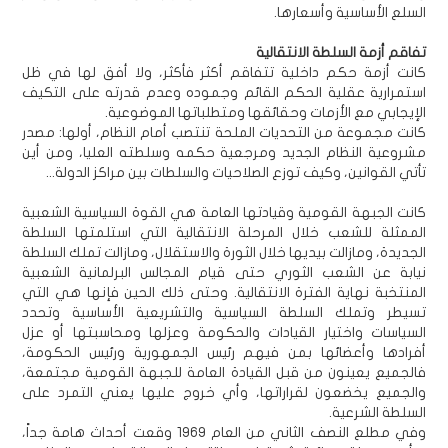
السلع الأساسية وأسعارها.
تفاقم أزمة السلطة الانتقالية
كانت أزمة حكم داخلية تتفاقم أكثر فأكثر، ولا أفق لها في ظل
استمرارية عقلية الحكم القائم وجموده وعدم قدرته على التكيف
الإيجابي مع الأزمات وحقائقها ومتطلباتها الموضوعية.
كانت مجموعة من التحديات الملحة تنتصب أمام النظام، أولها: مصدر
مشروعية النظام الجديد ومرجعية حكمه وسلطته العليا، ومن أين
تأتي القوانين، وكيف توزع الصلاحيات والسلطات بين مراكز الدولة...
كانت الجبهة القومية وقيادتها العامة هي القوة السياسية الشعبية
الممثلة للشعب خلال المرحلة الانتقالية التي استلمتها السلطة
الجديدة، ومازالت بيديها خلال الثورة والاستقلال، ومازالت تملك السلطة
نيابة عن الشعب الثوري حتى قيام المجالس البرلمانية الشعبية
المنتخبة نهاية الفترة الانتقالية. وحتى ذلك الحين فإنها هي التي
تسيطر وتملك السلطة السياسية والتشريعية الأساسية وتحدد
السياسات واختيار القيادات والحكومة وعزلها ومحاسبتها أو عزل
أفرادها وأعضائها بمن فيهم رئيس الجمهورية ورئيس الحكومة،
فالجميع يعينون من قبل القيادة العامة للجبهة القومية مجتمعة،
والجميع يخضعون لقراراتها، وأي خروج عليها يعني التمرد على
السلطة الشرعية.
وفي مطلع النصف الثاني من العام 1969 وقعت أحداث هامة جداً،