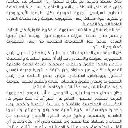
بدأت بسيطة وجزئية، ثم تطورت لتتحول إلى انقسام بين الجناحين
وإلى صراع على السلطة بين اليمين الحاكم واليسار والقيادة العامة
للتنظيم السياسي للجبهة القومية بكل أطرافها الأيديولوجية
والفكرية، حول سلطات رئيس الجمهورية المؤقت وبين سلطات القيادة
العامة للجبهة القومية.
أخذ الصراع شكل مناقشات دستورية أو فكرية قانونية في البداية،
واستمر حتى اتخذت القرارات بالتصويت حول الوثيقة التي أقرتها
القيادة العامة حول المقترحات المقدمة من رئيس الجمهورية
كمشروع للدستور.
كان الموقف من المقترحات الرئاسية سلبياً. كان قحطان الشعبي، رئيس
الجمهورية المؤقت والانتقالي، قد أراد أن يجمع السلطات والصلاحيات
بالكامل وتجاوز حقوق وسلطات ومرجعية القيادة العامة والجبهة
القومية بالكامل، عبر محاولة إقرار وثيقة دستورية جديدة تؤسس
لدستور بيروقراطي استبدادي فردي يحصر السلطة في رئيس
الجمهورية ويلغي حقوق وصلاحيات القيادة وتنظيم الجبهة القومية
ويجعله تابعاً للرئيس وملحقاً بالرئاسة وخاضعاً لقراراتها.
وكان قحطان مدعوما باليمين القومي، متأثرا بنموذج الجمهورية
العربية المتحدة العسكري القائم في مصر آنذاك، حيث تقوم كل
المؤسسات الجماهيرية والنقابية والسياسية الشعبية وتخضع لرجل
واحد وللمؤسسة العسكرية الأمنية ومخابراتها وأجهزتها وأساليبها
الفاسدة والقمعية، وتكون مرتعا للنفوذ الأجنبي ومحمية من
الحساب والمساءلة عما تفعله وما تنفقه وفي أي اتجاه ولصالح أي
الفئات الاجتماعية، حيث ميزانية الدولة تحت تصرف الأتباع والأنصار