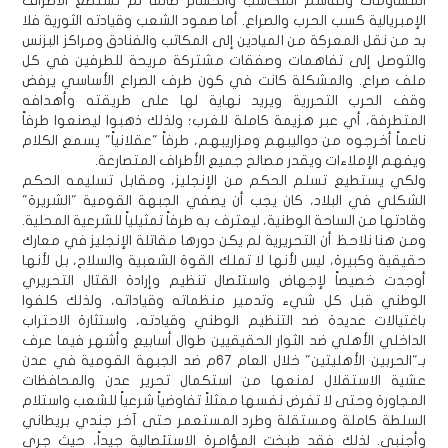
المساومات وتقاسم المكاسب والخسائر طالما لم تستطع الأطراف
الإمبريالية كسب الحرب والصراع. أما صمود الشعب وقيادته الثورية فلا
بد من نقل المعركة من الميادين إلى المكاتب والفنادق ومراكز البزنس
والتوصل إلى تفاهمات وصفقات مشتركة مريحة للطرفين في كل
ملف صراع. والمشكلة كانت في كون طرف الصراع الأساسي يرفض
وقف الحرب التحررية ويريد نهاية لها على طريقته وأهدافه
المتطرفة، أي عبر هزيمة كاملة للغرب؛ ولذلك ذهبوا ليصنعوا طرفاً
ناعماً أخرجوه من دواليبهم ومزاريبهم، طرفاً "عقلانياً" يسمع الكلام
ويفهم الإملاءات ويقدر مصالح جميع الأطراف المتصارعة.
ولكي يستطيع تسلم الحكم من الإنجليز، ومقابل تسليمه الحكم
الشكلي في البلاد، كان يجب أن يصفي الجبهة القومية "الشريرة"
وقادتها من الساحة الوطنية، ليعترف به طرفاً تمثيلياً للشرعية المحلية.
ومن هنا نلاحظ أن التحريرية لم يكن دورها مقاتلة الإنجليز في معارك
حقيقية وكبيرة، ليس لأنها لا تملك القوة الشعبية والسلاح، بل لأنها
أوجدت خصيصاً لإجهاض واستئصال تنظيم وإرادة القتال التحريري
الوطني قبل كل شيء وتدمير منظماته وقياداته، ولذلك كلفوا
باغتيالات عديدة ضد التنظيم الوطني وقيادته، واستثارة الاحتراب
الداخلي الأهلي ضد الثوار الحقيقيين طوال أسابيع وأشهر فيما عرف
بـ"الحربين الأهليتين" خلال العام 67م ضد الجبهة القومية في عدن
عشية الاستقلال لمنعها من استكمال تحرير عدن والمحافظات
المجاورة وحتى لا تفرض نفسها ممثلاً تفاوضياً شرعياً للشعب واستلام
السلطة كاملة ومستقلة وطرد المستعمر حتى آخر جندي بريطاني
وأجنبي. لذلك فقد طبخت المؤامرة الاستئصالية جيداً، حيث جرى