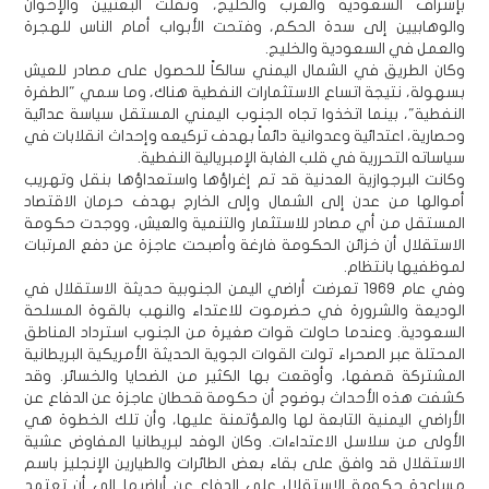
بإشراف السعودية والغرب والخليج، ونقلت البعثيين والإخوان
والوهابيين إلى سدة الحكم، وفتحت الأبواب أمام الناس للهجرة
والعمل في السعودية والخليج.
وكان الطريق في الشمال اليمني سالكاً للحصول على مصادر للعيش
بسهولة، نتيجة اتساع الاستثمارات النفطية هناك، وما سمي "الطفرة
النفطية"، بينما اتخذوا تجاه الجنوب اليمني المستقل سياسة عدائية
وحصارية، اعتدائية وعدوانية دائماً بهدف تركيعه وإحداث انقلابات في
سياساته التحررية في قلب الغابة الإمبريالية النفطية.
وكانت البرجوازية العدنية قد تم إغراؤها واستعداؤها بنقل وتهريب
أموالها من عدن إلى الشمال وإلى الخارج بهدف حرمان الاقتصاد
المستقل من أي مصادر للاستثمار والتنمية والعيش، ووجدت حكومة
الاستقلال أن خزائن الحكومة فارغة وأصبحت عاجزة عن دفع المرتبات
لموظفيها بانتظام.
وفي عام 1969 تعرضت أراضي اليمن الجنوبية حديثة الاستقلال في
الوديعة والشرورة في حضرموت للاعتداء والنهب بالقوة المسلحة
السعودية. وعندما حاولت قوات صغيرة من الجنوب استرداد المناطق
المحتلة عبر الصحراء تولت القوات الجوية الحديثة الأمريكية البريطانية
المشتركة قصفها، وأوقعت بها الكثير من الضحايا والخسائر. وقد
كشفت هذه الأحداث بوضوح أن حكومة قحطان عاجزة عن الدفاع عن
الأراضي اليمنية التابعة لها والمؤتمنة عليها، وأن تلك الخطوة هي
الأولى من سلاسل الاعتداءات. وكان الوفد لبريطانيا المفاوض عشية
الاستقلال قد وافق على بقاء بعض الطائرات والطيارين الإنجليز باسم
مساعدة حكومة الاستقلال على الدفاع عن أراضيها إلى أن تعتمد