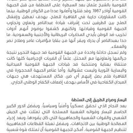
القومية بالشيخ عثمان بعد السيطرة على المنطقة من قبل الجبهة
القومية أواخر 1967. وقد قتلوا وأصابوا عددا من الكوادر الوطنية، بينما
كانت المشاورات جارية في القاهرة للصلح، بهدف تعطيل وإفشال
الصلح بين الطرفين تحت إشراف قيادة عبدالناصر وتعاون وتجاوب
الجبهة القومية وقيادتها. ولكنهم كشفوا بوضوح أنهم أدوات
تخريب ضد الوطن بأيدي المخابرات البريطانية والأجنبية والسعودية، ما
حدا بعبدالناصر أن يدرك ويقر أنها من بقايا مؤامرات عامر وصلاح نصر
والعملاء.
ولم تسجل حادثة واحدة من الجبهة القومية ضد جبهة التحرير نتيجة
جرائمها وتعاونها مع المحتل، علماً أن الضربات الإجرامية كلها كانت
منتقاة بعناية ومنتخبة ضد قيادات الجبهة القومية الميدانية
واليسارية الثورية وليست عشوائية. وأما عناصر الجبهة المحجوزة في
القاهرة فلم يصل إليهم أي ضرر، فكان المستهدف هي جبهات
الميدان الكفاحية في الأساس بهدف إضعاف الكفاح الوطني الجاري.
اليسار وصراع الطريق إلى السلطة
بعد النجاح الذي تحقق عسكرياً وأمنياً وسياسياً، وبفضل الدور الكبير
الحاسم لليسار وقواته الشعبية المسلحة التي تمثلت في الجيش
الشعبي والقوات الشعبية والجماهيرية التي كان يقودها، وبعد إجراء
المصالحة الوطنية بين الاتجاهات، وبفضل تعبئة القطاعات الجماهيرية
لتنظيم الجبهة القومية، أمكن للجبهة القومية أن تمتلك قوة شعبية