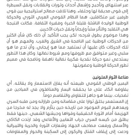
عبر استنهاض وتأجيج وإشعال أحداث وثورات وانقلابات ونقل السيطرة
إلى قوى صديقة لها وحلفاء، وهنا تلاقت مصالح استراتيجية بين قوى
طرفين غير متكافئين، هما النظام القومي العربي الثوري والحركة
الوطنية الوليدة الناشئة قليلة الخبرة وفقيرة الثقافة، فكانت النتيجة
هي التقليد والتأثر سلباً وإيجاباً ونقل خبرات الآخرين.
وهذا موضوع يطول شرحه؛ لكن يجب التأكيد أن ذلك كان شأن الكثير
من الحركات الوطنية غير الناضجة في الشرق والغرب. والمهم هو أن
تلك الحركات كان عليها أن تستفيد مما هو إيجابي، وأن تدع ما هو
سلبي وغير متوافق مع ظروفها ومع شروط نضالها. وكان هذا التطور
يستدعي نمو حركة نقدية فكرية نضالية ناهضة وناضجة في صميم
تطور الحركة الوطنية وعضويتها.
صناعة الثوار الملونين
اليمين الوطني القومي طبيعته أنه يغازل الاستعمار ولا يقاتله، أي
يفاوضه اتكاء على ما يحققه اليسار والمناضلون في الميادين من
تضحيات، بينما هو جاهز للتفاوض والتقاسم دوماً.
إن المستعمر يخلق ثوارا على مقاساته ومن طرازاته ومن صلبه السري
ويعدهم لليوم الموعود من تاريخه حين يتأزم ولا يجد له مخرجا من
الهزيمة أمام الثورة الحقيقية وقواها وجيشها الشعبي، حينها فقط
يطلق من كيسه السري جراب الثعابين والأفاعي وقد ارتدت الكاكي
والأسمال ورفعت مصاحف الجهاد وشعارات الثورة والحرية والليبرالية
ودعت إلى إيقاف القتال والركون إلى السكينة والحوار والمفاوضات