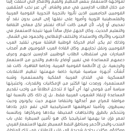
لمواجهة الاستعمار بنفس التنظيم والقيم والأفكار التي انتقلت إلينا
من خلال الطلاب الدارسين في مصر والشام، أي عبر نخب المثقفين
القوميين الجامعيين الذين تأثروا بالتجربة التحررية القومية العربية
والفلسطينية الثورية وأصروا على نقلها إلى اليمن بدون نقد أو
تمحيص أو إثراء، لأن اليمن كانت آنذاك تفتقر لكل معاني الثقافة
والتعليم الحديث، وكان الجهل مازال سائداً فيها نتيجة الاستعمار في
الجنوب والأتراك والاستبداد والتخلف الإقطاعي والجمود في الشمال،
ولذلك لم يكن أمام الحركة الوطنية الناشئة سوى تقليد العرب
القوميين ونقل تجاربهم. وكان القادة العرب القوميون هم أصحاب
المبادرات في استقطاب الطلاب الوطنيين الدارسين لديهم وعرض
دعمهم للمساعدة في تغيير أوضاع بلادهم والتحرر من الاستعمار
والرجعية، بل إن الأنظمة القومية العربية، وخاصة القاهرة، كانت قد
أنشأت أجهزة سياسية قيادية خاصة مهمتها تنظيم الانقلابات
العسكرية في البلدان العربية الملكية والمستعمرة وشبه
المستعمرة، ورصدت لها الكثير من الإمكانيات والقدرات، واعتبرتها
سياسة أمن قومي لها، أي أنها لا تتدخل انطلاقاً من واجب تقديم
المساعدة لإنقاذ الشعوب العربية فقط، بل إن ذلك كان بالنسبة لها
مواصلة للصراع مع أعدائها وانتقاما منهم حيث يكونون وحيث
يسيطرون، وتأمينا لمواقعها الاستراتيجية التي تقع خارج بلادها
وتتحكم بالطرق والاتجاهات المحيطة ببلادها ومراكزها. وبالنسبة
لمصر فإن ما يهمها استراتيجيا كان هو تأمين السيطرة على باب
المندب والبحر الأحمر ومناطق النفط المسيطر عليها الاستعمار الغربي
ووكلاؤه، وكانت بحاجة شديدة إلى قلب التوازنات في تلك المناطق