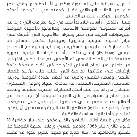
تسهيل السيطرة على المنصورة وتكديس الأسلحة فيها وغض النظر
عنها من الجانب البريطاني مقابل خدمته في استهداف أعدائه
القوميين الحركيين اليساريين الحزبيين.
علينا أن نتذكر أن أساس البلاء بدأ ينبت في تربة الصراعات التي دارت بين
أطراف المكونين القوميين الأساسين وعلاقاتها بالأجهزة القومية
البيروقراطية العربية في مصر وغيرها. فالأجهزة التي أشرفت على
قيام الجبهة القومية وتدريبها وتهيئتها للكفاح المسلح ضد
الاستعمار كانت بطبيعتها عسكرية بيروقراطية وغريبة عن المجتمع
اليمني، وهذا كان إحدى نتائج نشأة التنظيمات السياسية التحررية
معتمدة على الخارج القومي ثم الأممي، ثم عملت على اختراقها
من داخلها عبر الجناح اليميني المتواجد في القاهرة بصفة دائمة
للإشراف على مكاتبها الخارجية التي أنشئت هناك برئاسة قحطان
الشعبي وفيصل الشعبي وآخرين من أعضاء القيادة القومية الإداريين
السياسيين المحترفين البعيدين عن ساحات الجهاد والوغى العسكري
الميداني في الداخل، فقد أمكن للمخابرات المصرية المشرفة وصاحبة
القرار العام والاستراتيجي على الجبهة القومية أن تجند عددا من
أعضائها هناك وتضمهم إلى صفوفها سراً وتعمل على تصعيدهم
دوماً، باعتبارهم يمثلون مصالحها الاستراتيجية ومستعدين أن ينفذوا
تعاليمها وأجنداتها السياسية والفكرية.
وكان في طليعة أولئك، القياديون الذين وقعوا على بيان مؤامرة 13
كانون الثاني/ يناير 1966، والدمج القسري وإعلان الجبهة القومية حل
نفسها واندماجها في كيان جديد مع جبهة التحرير، تكون من عملاء