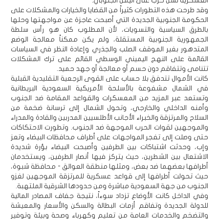
العسكرية لشن حرب على اليمن الجنوبي.
وقد طرحت هذه التطورات كثيراً من القضايا والخيارات والمشكلات على
الحكومة الجنوبية الجديدة التي أصبحت عاجزة عن مواجهتها وحلها
بالطرق السياسية والتسويات، لأن المطلوب كان هو رأس سلطة
الجمهورية الجنوبية المستقلة، ولم يكن ممكناً معالجة الوضع
المتدهور بغير الموقف الصلب والجذري وإعادة النظر في السياسات
القائمة على النهج اليميني الوسطي القائم على ترك المشكلات
تتنامى وتتفاقم دون حسم أو معالجة أو جهد حميد.
كانت الأموال تتدفق بلا حساب على القوى الرجعية التقليدية القبلية
في الشمال مشفوعة بالأسلحة الأمريكية السعودية البريطانية
وتستعد عبر المزيد من المعسكرات والقواعد المقامة ضد الجنوب
وأمنه الداخلي والخارجي، وتحول الشمال إلى ترسانة ضخمة من
السلاح والمرتزقة والخبراء الأجانب الأطلسيين المدربين والقادة والمدراء
والموجهين لقوات الحرب الموجهة ضد الجنوب. وتطورت الاحتكاكات
حتى وصلت إلى تفجر المواجهات على أطراف محافظات البيضاء وتعز
وإب، وحدثت اشتباكات بين الطرفين وأصبحت البيضاء بؤرة شديدة
الاشتعال بين الشطرين، حيث يتركز فيها أنصار الطرفين، ويستخدمان
أطرافها بعضهما ضد بعض، ومثلها منطقة العوالق - محافظة شبوة،
حيث تحولت أطرافها إلى قواعد عسكرية للمرتزقة الموجهين لغزو
الجنوب من جهة السعودية مباشرة ومن حدودها الشرقية الملتهبة.
وفي الداخل كانت الأوضاع تزداد سوءاً، نتيجة جفاف المصادر المالية
للدولة الجديدة وتفاقم أزمات البطالة والسكن والأسعار والمعيشة
والتضخم والخدمات العامة من تعليم وكهرباء وصحة وبيئة وتوفير