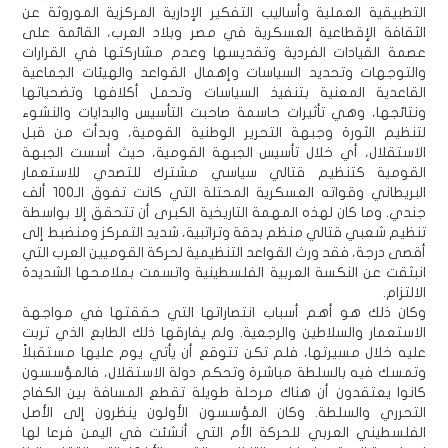
التطبيقية العملية وأساليب التفكير الإدارية المركزية الموروثة عن
الثقافة الإقطاعية العسكرية في مصر وبلاد العرب، القائمة على
عصمة القيادات الفردية وتقديسها وعدم مشاركتها في القرارات
والتوجهات وتحديد السياسات وإهمال القواعد والهيئات الجماعية
القاعدية المعنية بتنفيذ السياسات وتحمل أكلافها وتضحياتها
ونتائجها، وهي تأثيرات حاسمة صاحبت التأسيس والبدايات والنشوء
لتنظيم الثورة وجبهة التحرير الوطنية القومية، وبدأت من قبل
الاستقلال، أي خلال تأسيس الجبهة القومية، حيث أسست الجبهة
القومية كتنظيم قتالي سياسي مشترك للتصدي للاستعمار
البريطاني وقواته العسكرية المحتلة التي كانت تفوق الـ100 ألف
جندي. وما كان لهذه المهمة التاريخية الكبرى أن تتحقق إلا بواسطة
تنظيم شعبي قتالي منظم بدقة وتراتبية، شديد التمركز ومنضبط إلى
أقصى درجة، فقد ورث القواعد التنظيمية لحركة القوميين العرب التي
انبثقت عن النكسة العربية الفلسطينية واتسمت بملامحها الشديدة
الالتزام.
وكان ذلك هو أهم أسباب انتصاراتها التي حققتها في مواجهة
الاستعمار والسلاطين والرجعية. ولم يفارقها ذلك الطابع الذي تربت
عليه خلال مسيرتها، فلم تكن تتوقع أن يأتي يوم عليها مستقبلاً
وتمسك فيه بالسلطة مباشرة وتحكم دولة الاستقلال، فالمؤسسون
كانوا يعتقدون أن هناك مرحلة طويلة تقطع المسافة بين الكفاح
التحرري والسلطة. وكان المؤسسون الأولون ينظرون إلى الأصل
الفلسطيني العربي للحركة الأم التي أنشئت في اليمن فرعا لها