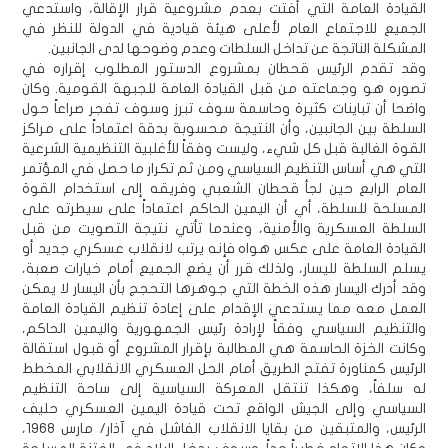
القيادة العامة التي أفتت بعدم مشروعية قرار الإقالة، واستدعي
الجميع للاجتماع العام لأعلى هيئة قيادية في الدولة للنظر في
المشكلة الناتجة عن تداخل السلطات وعدم وضوحها لدى الجانبين.
وقد تقدم الرئيس قحطان بمشروع الدستور المطلوب إقراره في
تصوره هو وجماعته من قبل القيادة العامة للجبهة القومية. وكان
واضحا أن تباينات كثيرة وحاسمة سوف تبرز وسوف تفجر صراعاً حول
السلطة بين الجانبين، وأن النتيجة محسوبة بدقة اعتماداً على مراكز
القوة الغالبة قبل كل شيء، وليست وفقاً للأغلبية التنظيمية الشرعية
التي هي أساس التنظيم السياسي ومن ثم تكرار ما حصل في المؤتمر
العام الرابع حين لجأ قحطان الشعبي وفريقه إلى استخدام القوة
المسلحة للسلطة، أي أن اليمين الحاكم اعتماداً على سيطرته على
السلطة العسكرية والأمنية، وعندما تأتي نتيجة التصويت من قبل
القيادة العامة على عكس هواه فإنه يرتب لانقلاب عسكري جديد أو
يسلم السلطة لليسار، ولذلك قرر أن يضع الجميع أمام خيارات صعبة،
وقد أدرك اليسار هذه الخطة التي جوهرها التحجج بأن اليسار لا يمكن
العمل معه مما يستدعي الإقدام على إعادة تنظيم القيادة العامة
والتنظيم السياسي وفقاً لإرادة رئيس الجمهورية واليمين الحاكم،
وكانت الخزة الحاسمة هي المطالبة بإقرار المشروع أو قبول استقالة
الرئيس كمناورة تفتح الطريق أمام الحل العسكري الانقلابي المخطط
له سلفاً، وهكذا تنتقل المعركة السياسية إلى ساحة التنظيم
السياسي وإلى الجيش الواقع تحت قيادة اليمين العسكري حليف
الرئيس، والمتبقين من بقايا الانقلاب الفاشل في آذار/ مارس 1968،