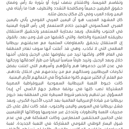
وتقاسم الفريسة، والاقتناع بنصف ثورة أو بثورة بلا رأس وضمان
حقوق الطرفين جميعاً ومكافحة التشدد والتطرف. هذا ما رأيناه في
اليمن وبلاد العرب وفي كل مكان يحصل مثله.
كان المشهد العجيب هو أن اليمين العربي القومي يأتي باليمين
العبري السكسوني الهجين خادم الاستعمار إلى رأس الثورة اليمنية
في الجنوب والشمال، ويعد بمحاربة المستعمر وتحقيق الاستقلال
بطريقته المتميزة والخاصة، والتي كشفها من قبل ومن بعد، بالقول
إن الاستقلال يتحقق بالمفاوضات السلمية مع صديقتهم بريطانيا
العظمى التي لا تكذب، وهي قد أعلنت أنها سوف تغادر المنطقة
في العام 68م، ولكنها تريد من يفاوضها على الرحيل وعلى أمنها
خلال وبعد الرحيل، وتريد طرفاً سياسياً ليبرالياً من طراز أصدقائها ورجالها
في عدن الذين خدموها هم وآباؤهم وأسرهم التي اغتنت بفضل
تكرمات البريطانيين وسخائهم مع من يخدمهم في احتلال بلادهم،
مع العلم أن الكثير منهم كانوا مشكوكاً في انتمائهم للأرض اليمنية.
كانت خيوط اللعبة البريطانية السعودية البيروقراطية المصرية
المشتركة تصب كلها في بوتقة مطابخ جهاز الـ(سي آي إيه)
المسؤول عن تنظيم وتحضير شروط السيطرة على المنطقة بعد خروج
بريطانيا من قيادة الإمبريالية العالمية بعد الحرب الأخيرة الكبرى، وبعد
فشل بريطانيا في السويس واليمن والجنوب، فقد كانت تطل على كل
مجريات اللعبة والتطورات وتتدخل عبر مندوبيها ووكلائها الإقليميين
على الجانبين المختلفين المتصارعين. وكانت المشكلة هي في عدم
قبول اليسار الوطني القومي المشاركة في اللعبة الجديدة، لعبة