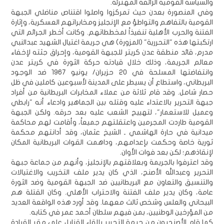
والسياسة القومية الزائفة المهترئة.
وفي المنصورة بعدن حيث تمركزوا واصلوا اقتناص مناضلي الجبهة
القومية بالتفاهم والتواطؤ مع الإنجليز ومخابراتهم العسكرية، وإثارة
الفتنة والحرب الأهلية تنفيذاً لمخططاتهم. وكانت أخطر الجرائم التي
ارتكبتها هذه "التحررية" (المزورة) هي جريمة اغتيال الشهيد عبدالنبي
مدرم، قائد منطقة عدن كريتر للجبهة القومية، وإحراق جثته لإخفاء
معالم الجريمة، وذلك خلال قيادته حركة الثورة في كريتر عدن
وانتفاضتها المسلحة في 20 حزيران/ يونيو 1967 ضد الوجود
البريطاني، واستطاع أن يسيطر على المدينة لأسبوعين كاملين في ظل
حصار شامل. وقد قام ثلاثة من عملاء المخابرات البريطانية من أفراد
جبهة التحرير بالاعتداء عليه وقتله بين الجماهير وادعاء أنه "رابطي
وعميل للاستعمار"، لتهييج الشعب عليه بعد حرقه. ولكن الجبهة
القومية طاردت المجرمين واعتقلتهم جميعاً، وأقامت لهم محاكمة
ميدانية في حارة الهاشمي ـ الشيخ عثمان، وقد أدانتهم محكمة
ثورية خاصة وحكمت بإعدامهم، وداهمت القوات البريطانية المكان
لإنقاذهم؛ لكن بعد فوات الأوان.
وقد اعترفوا بالجريمة وبعلاقتهم بالإنجليز، وأنهم من جماعة جبهة
التحرير وعبدالله الأصنج، الذي كان يدير ملف التخريب والاغتيالات
والتنسيق والتعاون مع البريطانيين ضد الجبهة القومية وضد الثورة
عامة، وكان يدير ملف الفتنة والاحتراب الأهلي. وكان القتلة هم
البيحاني والعلس وشخص ثالث معهما. وقد أورد هذه الواقعة العديد
من المؤرخين الوطنيين، بمن فيهم سلطان أحمد عمر في كتابه.
كما قام الأصنجيون من جبهة التحرير بإلقاء القنابل على مقر القيادة