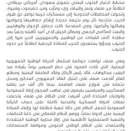
مخطط اجتياح الجنوب اليمني بتمويل سعودي أمريكي بريطاني،
انطلاقاً من صنعاء وتعز والبيضاء وإب ومأرب ومن حضرموت وشبوة،
وتحولت المحافظات الحدودية إلى معسكرات حربية تواصل دق طبول
الحرب، متذرعة كل يوم بذريعة جديدة لإقناع جماهيرها وعوامها
وقبائلها وأتباعها، وفي المقدمة كانت جحافل الإخوان والوهابيين
والبعث الصدّامي الرجعي وفصائل الجيش الذي أعيد تأهيله رجعياً بعد
مطاردة آلاف القيادات من الوطنيين والجمهوريين الذين فروا إلى
الجنوب وبدؤوا يستعدون للحرب المضادة للرجعية انطلاقاً من حدود
الجنوب.
وفي صنعاء تواصلت حوكمة استئصال الحركة الوطنية الجمهورية
اليسارية، التي قادت الصمود في حصار السبعين يوماً بقيادة عيد
الرقيب عبدالوهاب، قائد رئيس الأركان وقائد الصاعقة اليمنية. ومطلع
العام أقدمت صنعاء على اغتيال القائد الجمهوري المذكور وسحل
جثمانه في شوارع صنعاء العاصمة، بينما كان ألف من رفاقه
العسكريين والسياسيين يقبعون في غياهب السجون إرضاءً للسعودية
والولايات المتحدة التي أشرفت على النظام في صنعاء وتحملت
نفقات الدولة العسكرية والمدنية كاملة على حساب الخزانة
السعودية لتجعل النظام في حالة تبعية مطلقة لها وإلغاء السيادة
اليمنية على الدولة تماماً، ووضع النظام الشمالي في خانة التحالفات
والتبعية الاستعمارية الأطلسية في إطار محاربة الوطنية المتشددة
والاستعداء على النظام الوطني الجنوبي ومواصلة الاستعدادات