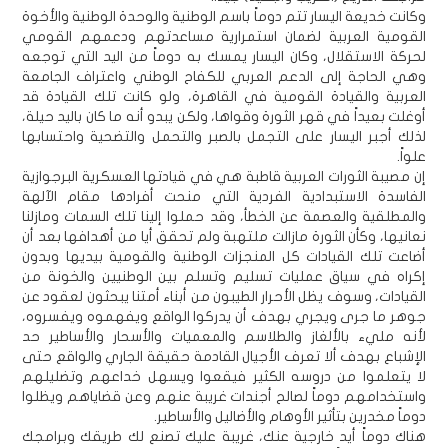
وكانت خديعة اليسار تتم دوماً باسم الوطنية والوحدة الوطنية والأخوة
القومية العربية لضمان استمرارية مساعدتهم ودعمهم القومي
لحركة الاستقلال، وكان اليسار يمسك به دوماً من اليد التي توجعه
وهي الحاجة إلى الدعم العربي للكفاح الوطني واعتراف الجامعة
العربية والقيادة القومية في القاهرة، ولو كانت تلك القيادة قد
أوغلت بعيداً في قهر الثورة وقواها، ولكن يبدو أنه ما كان باليد حيلة،
لذلك أجبر اليسار على التجمل بالصبر والتحمل والتضحية واحتسابها
علواً.
إن مصيبة الثورات العربية قاطبة هي في قيادتها العسكرية البرجوازية
الفاسدة الاستبدادية الفردية التي منحت أفرادها مقام الآلهة
والمطلقية والعصمة عن الخطأ، وقد حملوا إلينا تلك السمات ومازلنا
نعانيها، وكأن الثورة مازالت ملتهبة ولم تحقق أيا من أهدافها بعد أن
أضاعت تلك القيادات كل المنجزات الوطنية والقومية بيديها وبدون
إكراه في سياق عمليات تسليم وتسلم بين الوطنيين والخونة من
القيادات، وسوف يظل الأحرار الطيبون من أبناء أمتنا يبحثون لعقود عن
جوهر ما جرى ويجري بهدف أن يدركوا الواقع ويفهموه ويفسروه،
لأنه مليء بالألغاز والطلاسم والمعميات والأسحار والأساطير حد
الإشباع بهدف ألا تعرف الأجيال القادمة حقيقة الجاري والواقع حتى
لا يتعلموا من دروسه الكثير فيقعوا ويسهل خداعهم وتضليلهم
واستخدامهم دوماً لصالح أجندات غريبة عنهم وعن قضاياهم ويظلوا
دوماً مخدرين بتأثير الأوهام والأضاليل والأساطير.
هناك دوماً أيد خارجية عنك، غريبة عليك تصنع لك طريقك وبرامجك