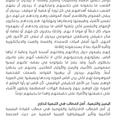
يوضح حقائق الأشياء والتطورات والتاريخ وسننه، لا يريدون أن يفهم
الشعب ما يخفونه في جلابيبهم وعباءاتهم، لا يريدون أن يفهم
الشعب حقيقة أهدافهم في كل ثورة أو قضية أو موقف، يريدون أن
يبقى الغموض والطلاسم أسياد الموقف وهم وحدهم من لهم حق
تفسير الأشياء وطبيعتها ومصادرها ونهاياتها، هم وحدهم يحتكرون
الإفهام والتفسير لكي يلقنوا الناس ما يريدون وحدهم أن يفهموه
سواء كان خطأ أو صوابا لا يهم، ولذلك يحاربون كل فهم أو ثقافة أو
فكر حقيقي ومنطقي موضوعي يريدون أن تبقى كل الأمور طي
الجهل، لأنها أفضل البيئات للاستبداد والفساد والعبث والديكتاتورية
وتأليه الأفراد بما لا يستحقونه إطلاقا.
إنهم يقيمون حول رجالاتهم وقادتهم أسيجة كبيرة وعالية لا تراها
الناس، يعزلونهم ويحجبونهم لكي لا تكتشف أنهم بشر عاديون
يخطئون كثيراً، وقد يصح ما يقولونه في بعضه، لكنهم ليسوا
معصومين كالأنبياء والرسل والأولياء الصالحين، ومنهم من يخطئ
أيضاً، ولكنهم يريدون أن يرهبوا القواعد بالسمات الشخصية
الموهومة لهم لكي يرى الناس الصورة وحدها ويعيشوا على الصورة
الوهم بعيداً عن الأصل الحقيقي الواقعي، لأن الناس لو رأوا الواقع لا
الصورة فإن الوهم ينهار وتسقط الهالات المصطنعة وتظهر الأشياء
على حقيقتها والأفراد على حقيقتهم وهذا ما يخيفهم دوماً.
اليمين والتبعية.. أصل المصائب هي التبعية للخارج
إن أصل المصائب الاشتراكية والقومية هي مصائب القيادة اليمينية
التآمرية وتأثير البيروقراطية العربية المصرية من حيث المدرسة