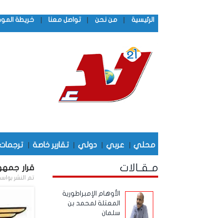
|
|
|
الرئيسية
من نحن
تواصل معنا
خريطة المو
محلي
|
عربي
|
دولي
|
تقارير خاصة
|
ترجمات
مـقـالات
قرار جمهور
تم النشر بواس
الأوهام الإمبراطورية
المعتلة لمحمد بن
سلمان