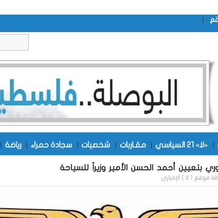
|
قع
|
«لا» 21 السياسي
|
مقـاربات
|
شخصيات
|
سجادة حمراء
|
رياضة
|
ي بتعيين أحمد الحسن الأمير وزيراً للسياحة
طة
موقع ( لا ) الإخباري