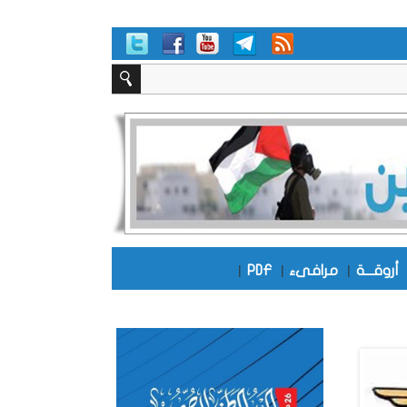
أروقـــة
|
مرافىء
|
PDF
|