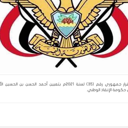
صدر اليوم قرار جمهوري رقم (35) لسنة 2021م بتعيين أحمد الحسن بن الحس
حكومة الإنقاذ الوطني.