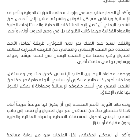
الشعب اليمني.
وأكد أن الحصار عقاب جماعي وإجراء مخالف للقرارات الدولية والأعراف
الإنسانية ويتنافى مع كل القوانين والشرائع..مشيرا إلى أنه من حق
الشعب اليمني أن تصل إليه المشتقات النفطية والمستلزمات الطبية
والمواد الغذائية مهما كانت الظروف بل في وضع الحروب أولى وأهم.
وانتقد السيد عبد الملك بدر الدين الحوثي، طريقة تعامل الأمم
المتحدة مع الملف الإنساني والتغاضي عن الطريقة الابتزازية لتحالف
العدوان وهو يضغط على الشعب اليمني في لقمة عيشه ودوائه
ويساوم بها في ملفات أخرى .
ووصف محاولة الربط بين الجانب الإنساني كحق مشروع ومستقل،
وملفات أخرى ذات طابع عسكري أو سياسي بأنها مصادرة صريحة لحق
الشعب اليمني في أبسط حقوقه الإنسانية ومعادلة لا يمكن القبول
بها على الإطلاق.
ونبه قائد الثورة، الأمم المتحدة إلى أن يكون لها موقفاً صريحاً أمام
هذا الاستحقاق بدلاً من التماهي مع دول العدوان وأن تقف إلى جانب
الشعب اليمني لدخول المشتقات النفطية والمواد الغذائية والطبية
بدون مقايضة أو ابتزاز.
وأكد أن المدخل الحقيقي لكل الملفات هو من بوابة معالجة