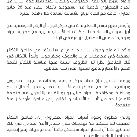
وأفاد المركز بأنه تلقى معلومات وبلاغات تفيد بمشاهدة أسراب من
الجراد الصحراوي قادمة من السعودية باتجاه اليمن منذ ٢٦ مايو
الجاري، خاصة مع اتجاه الرياح الشمالية السائدة خلال هذه الفترة.
وأوضح تقرير قسم المعلومات في مركز الجراد أن الرياح الموسمية من
أبرز العوامل المساعدة لتحركات تلك الأسراب ما يزيد من خطورة الجراد
وتهديداته على المحاصيل الزراعية في البلاد.
وأكد أنه عند وصول أسراب جراد فإنها ستستقر في مناطق التكاثر
الصيفية في محافظات مأرب والجوف وحضرموت، وتبدأ بالتكاثر في
تلك المناطق نظرا لأن الظروف البيئية فيها مناسبة للتكاثر نتيجة
هطول الأمطار وتدفق السيول على تلك المناطق.
ووفقا للتقرير فإن خطة مركز مراقبة ومكافحة الجراد الصحراوي
وبرنامجه للحد من مخاطر تلك الأسراب تتضمن تنفيذ أعمال مسح
ومراقبة ومكافحة الجراد خلال يونيو القادم بالتعاون مع منظمة
(الفاو) للحد من تأثيرات الأسراب وانتقالها إلى مناطق وأودية زراعية
متعددة.
وتأتي خطورة وصول أسراب الجراد الصحراوي إلى مناطق التكاثر
الصيفية لما تشكله من تهديدات على مصادر الأمن الغذائي في تلك
المناطق، كما أن انتشار الجراد سيشكل عائقا أمام توجهات رفع إنتاجية
المحاصيل الزراعية والحبوب.