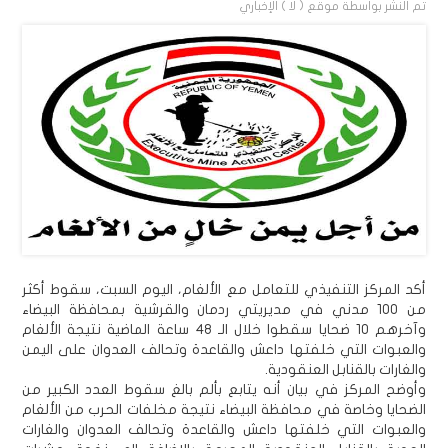
تم النشر بواسطة
موقع ( لا ) الإخباري
أكد المركز التنفيذي للتعامل مع الألغام، اليوم السبت، سقوط أكثر
من 100 مدني في مديريتي ردمان والقرشية بمحافظة البيضاء
وآخرهم 10 ضحايا سقطوا خلال الـ 48 ساعة الماضية نتيجة الألغام
والعبوات التي خلفتها داعش والقاعدة وتحالف العدوان على اليمن
والغارات بالقنابل العنقودية.
وأوضح المركز في بيان أنه يتابع بألم بالغ سقوط العدد الكبير من
الضحايا وخاصة في محافظة البيضاء نتيجة مخلفات الحرب من الألغام
والعبوات التي خلفتها داعش والقاعدة وتحالف العدوان والغارات