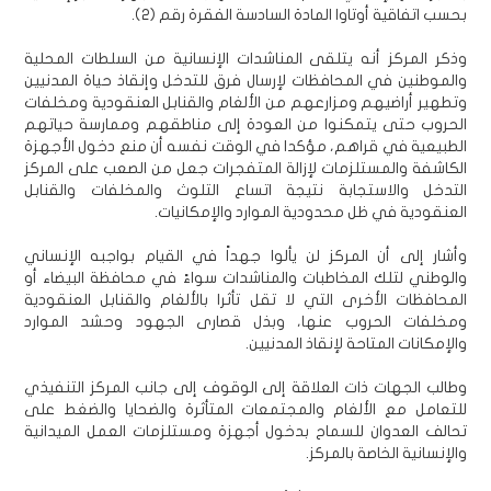
بحسب اتفاقية أوتاوا المادة السادسة الفقرة رقم (2).
وذكر المركز أنه يتلقى المناشدات الإنسانية من السلطات المحلية
والموطنين في المحافظات لإرسال فرق للتدخل وإنقاذ حياة المدنيين
وتطهير أراضيهم ومزارعهم من الألغام والقنابل العنقودية ومخلفات
الحروب حتى يتمكنوا من العودة إلى مناطقهم وممارسة حياتهم
الطبيعية في قراهم، مؤكدا في الوقت نفسه أن منع دخول الأجهزة
الكاشفة والمستلزمات لإزالة المتفجرات جعل من الصعب على المركز
التدخل والاستجابة نتيجة اتساع التلوث والمخلفات والقنابل
العنقودية في ظل محدودية الموارد والإمكانيات.
وأشار إلى أن المركز لن يألوا جهداً في القيام بواجبه الإنساني
والوطني لتلك المخاطبات والمناشدات سواءً في محافظة البيضاء أو
المحافظات الأخرى التي لا تقل تأثرا بالألغام والقنابل العنقودية
ومخلفات الحروب عنها، وبذل قصارى الجهود وحشد الموارد
والإمكانات المتاحة لإنقاذ المدنيين.
وطالب الجهات ذات العلاقة إلى الوقوف إلى جانب المركز التنفيذي
للتعامل مع الألغام والمجتمعات المتأثرة والضحايا والضغط على
تحالف العدوان للسماح بدخول أجهزة ومستلزمات العمل الميدانية
والإنسانية الخاصة بالمركز.