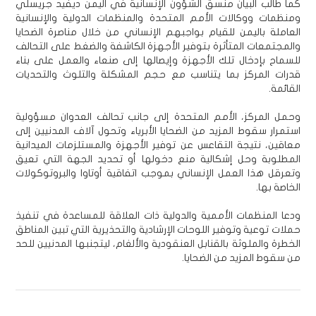
كما طالب البيان منسق الشؤون الإنسانية في اليمن ديفيد جريسلي
ومنظمات ووكالات الأمم المتحدة والمنظمات الدولية والإنسانية
العاملة باليمن للقيام بواجبهم الإنساني من خلال مناصرة الضحايا
والمجتمعات المتأثرة بتوفير الأجهزة الكاشفة والضغط على التحالف
للسماح بإدخال تلك الأجهزة وإيصالها إلى صنعاء والعمل على بناء
قدرات المركز بما يتناسب مع حجم المشكلة والتلوث والتحديات
القائمة.
وحمل المركز، الأمم المتحدة إلى جانب تحالف العدوان مسؤولية
استمرار سقوط المزيد من الضحايا الأبرياء وتحول آلاف المدنيين إلى
معاقين، نتيجة التقاعس عن توفير الأجهزة والمستلزمات الميدانية
المطلوبة وحل إشكالية منع دخولها أو تحديد الجهة التي تعيق
وتعرقل هذا العمل الإنساني بموجب اتفاقية أوتاوا والبروتوكولات
الخاصة بها.
ودعا المنظمات الأممية والدولية ذات العلاقة للمساعدة في تنفيذ
حملات توعية وتوفير اللوحات الإرشادية والتحذيرية التي تبين المناطق
الخطرة والملوثة بالقنابل العنقودية والألغام، ليتجنبها المدنيين للحد
من سقوط المزيد من الضحايا.