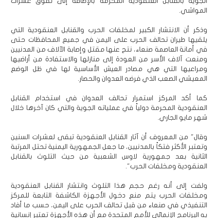
الجوية بالقنابل العنقودية المحرمة بالإضافة إلى نفوق عشرات
المواشي.
وذكر أن الانتشار الكبير لمخلفات الحرب والقنابل العنقودية التي
يلقيها طيران تحالف الحرب على اليمن في جميع المحافظات حتى
في أمانة العاصمة صنعاء، نتج عنها مقتل وإصابة الآلاف من المدنيين
ومنعت آلاف الأسر من العودة إلى منازلها والاستفادة من أراضيها
ومراعيها التي هي مصادر العيش الأساسية لها في ظل الوضع
المعيشي الصعب الذي فرضه العدوان والحصار.
كما أكد المركز استمرار تحالف العدوان في استخدام القنابل
العنقودية المحرمة دولياً في عملياته الجوية والتي كان آخرها خلال
شهر مايو الجاري.
وقال" من المعروف أن آثار القنابل العنقودية تبقى لعشرات السنين
وتعتبر الأكثر فتكاً بالمدنيين، ما جعل الجمهورية اليمنية تحتل المرتبة
الثانية بعد جمهورية لاوس الشعبية من حيث التلوث بالقنابل
العنقودية ومخلفات الحرب".
ولفت إلى أنه رغم حجم هذا التلوث وانتشار القنابل العنقودية
ومخلفات الحرب يتم منع دخول الأجهزة الكاشفة التابعة للمركز
التنفيذي في صنعاء من قبل تحالف الحرب على اليمن، حسب ما أفاد
به البرنامج الإنمائي للأمم المتحدة مع أن هذه الأجهزة تعتبر إنسانية